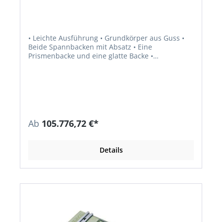
• Leichte Ausführung • Grundkörper aus Guss •
Beide Spannbacken mit Absatz • Eine
Prismenbacke und eine glatte Backe •
Gleichbleibende Gesamtlänge (Spindel im
Handgriff versenkt) • Variable
Befestigungsmöglichkeiten durch Langlöcher •
Offene Grundplatte zum Durchspannen und
Durchbohren der Werkstücke
Ab
105.776,72 €*
Details