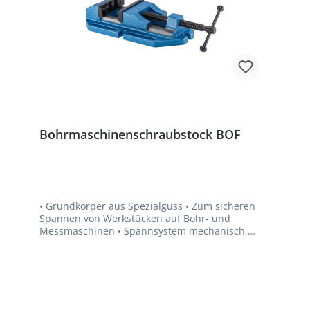
Bohrmaschinenschraubstock BOF
• Grundkörper aus Spezialguss • Zum sicheren
Spannen von Werkstücken auf Bohr- und
Messmaschinen • Spannsystem mechanisch,
manuell betätigt • Ganzer Spannbereich durch
Drehen überbrückbar •
Befestigungsmöglichkeiten seitlich und
stirnseitig • Lange Führung der beweglichen
Backe, auch im äußeren Spannbereich •
Spannbacken umkehrbar, eine Seite glatt und