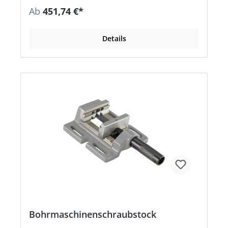
beidseitig geschliffen • Feste Spannbacke mit
Ab
451,74 €*
einem Längsprisma und zwei Querprismen •
Beide Backen mit Auflagefläche zum Spannen
flacher Werkstücke • Niedere stabile Ausführung
Details
mit Gewindespindel
Bohrmaschinenschraubstock