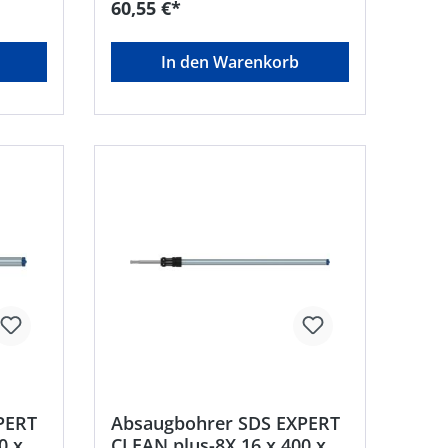
60,55 €*
In den Warenkorb
PERT
Absaugbohrer SDS EXPERT
0 x
CLEAN plus-8X 16 x 400 x