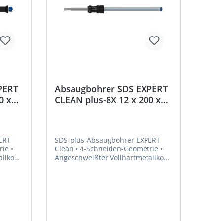
PERT
Absaugbohrer SDS EXPERT
0 x
CLEAN plus-8X 12 x 200 x
350 mm Bosch
ERT
SDS-plus-Absaugbohrer EXPERT
Clean • 4-Schneiden-Geometrie •
allkopf
Angeschweißter Vollhartmetallkopf
• Absaugbohrer mit internem
e
Saugkanal und Bosch Particle
 von
Control • Für die Installation von
chem
chemischem und mechanischem
lbeton
Anker • Zum Bohren in Stahlbeton
Kopf
und Mauerwerk, auch über Kopf
geeignet