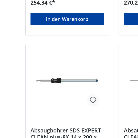
254,34 €*
270,2
In den Warenkorb
Absaugbohrer SDS EXPERT
Absa
CLEAN plus-8X 14 x 200 x
CLEAN