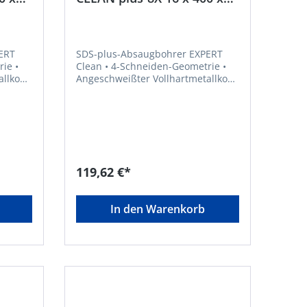
550 mm Bosch
ERT
SDS-plus-Absaugbohrer EXPERT
Clean • 4-Schneiden-Geometrie •
allkopf
Angeschweißter Vollhartmetallkopf
• Absaugbohrer mit internem
e
Saugkanal und Bosch Particle
 von
Control • Für die Installation von
chem
chemischem und mechanischem
lbeton
Anker • Zum Bohren in Stahlbeton
Kopf
und Mauerwerk, auch über Kopf
geeignet
119,62 €*
In den Warenkorb