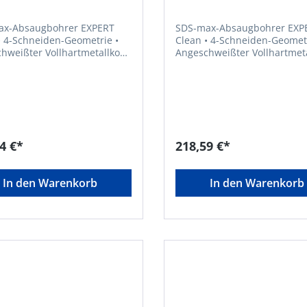
ax-Absaugbohrer EXPERT
SDS-max-Absaugbohrer EXP
Clean • 4-Schneiden-Geometrie •
hweißter Vollhartmetallkopf
Angeschweißter Vollhartmet
• Absaugbohrer mit internem
nal und Bosch Particle
Saugkanal und Bosch Particl
 • Für die Installation von
Control • Für die Installation
schem und mechanischem
chemischem und mechanis
• Zum Bohren in Stahlbeton
Anker • Zum Bohren in Stah
uerwerk, auch über Kopf
und Mauerwerk, auch über 
et
geeignet
4 €*
218,59 €*
In den Warenkorb
In den Warenkorb