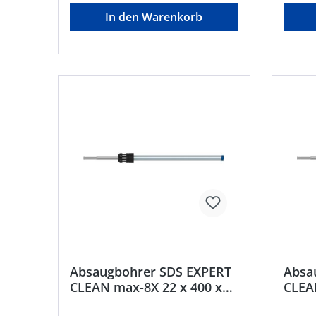
In den Warenkorb
Absaugbohrer SDS EXPERT
Absa
CLEAN max-8X 22 x 400 x
CLEA
650 mm Bosch
650 