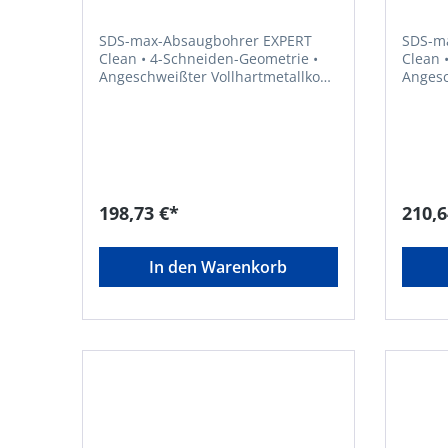
SDS-max-Absaugbohrer EXPERT
SDS-m
Clean • 4-Schneiden-Geometrie •
Clean • 4-Schneiden-Geometrie •
Angeschweißter Vollhartmetallkopf
Angesc
• Absaugbohrer mit internem
• Absaugbohrer mit internem
Saugkanal und Bosch Particle
Saugka
Control • Für die Installation von
Control
chemischem und mechanischem
chemi
Anker • Zum Bohren in Stahlbeton
Anker 
und Mauerwerk, auch über Kopf
und Ma
geeignet
geeign
198,73 €*
210,6
In den Warenkorb