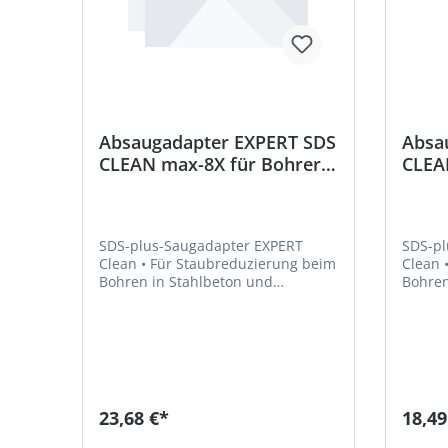
Absaugadapter EXPERT SDS
Absa
CLEAN max-8X für Bohrer
CLEAN
Ø 20-32mm Bosch
Ø 12
SDS-plus-Saugadapter EXPERT
SDS-pl
Clean • Für Staubreduzierung beim
Clean • Für Staubreduzierung beim
Bohren in Stahlbeton und
Bohren
Mauerwerk
Mauer
23,68 €*
18,49