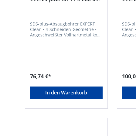
350 mm Bosch
550 
SDS-plus-Absaugbohrer EXPERT
SDS-pl
Clean • 4-Schneiden-Geometrie •
Clean • 4-Schneiden-Geometrie •
Angeschweißter Vollhartmetallkopf
Angesc
• Absaugbohrer mit internem
• Absaugbohrer mit internem
Saugkanal und Bosch Particle
Saugka
Control • Für die Installation von
Control
chemischem und mechanischem
chemi
Anker • Zum Bohren in Stahlbeton
Anker 
und Mauerwerk, auch über Kopf
und Ma
geeignet
geeign
76,74 €*
100,0
In den Warenkorb