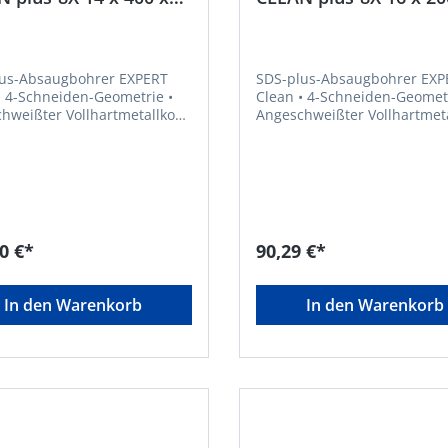
mm Bosch
350 mm Bosch
us-Absaugbohrer EXPERT
SDS-plus-Absaugbohrer EXP
Clean • 4-Schneiden-Geometrie •
hweißter Vollhartmetallkopf
Angeschweißter Vollhartmet
• Absaugbohrer mit internem
nal und Bosch Particle
Saugkanal und Bosch Particl
 • Für die Installation von
Control • Für die Installation
schem und mechanischem
chemischem und mechanis
• Zum Bohren in Stahlbeton
Anker • Zum Bohren in Stah
uerwerk, auch über Kopf
und Mauerwerk, auch über 
et
geeignet
0 €*
90,29 €*
In den Warenkorb
In den Warenkorb