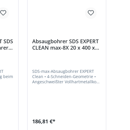
T SDS
Absaugbohrer SDS EXPERT
hrer
CLEAN max-8X 20 x 400 x
650 mm Bosch
RT
SDS-max-Absaugbohrer EXPERT
Clean • 4-Schneiden-Geometrie •
Angeschweißter Vollhartmetallkopf
• Absaugbohrer mit internem
Saugkanal und Bosch Particle
Control • Für die Installation von
chemischem und mechanischem
Anker • Zum Bohren in Stahlbeton
und Mauerwerk, auch über Kopf
geeignet
186,81 €*