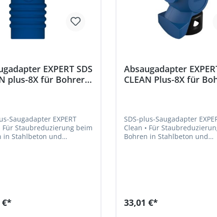
ugadapter EXPERT SDS
Absaugadapter EXPER
 plus-8X für Bohrer
CLEAN Plus-8X für Bo
-18mm Bosch
Ø 6-10mm Bosch
us-Saugadapter EXPERT
SDS-plus-Saugadapter EXPE
Clean • Für Staubreduzierung beim
 in Stahlbeton und
Bohren in Stahlbeton und
werk
Mauerwerk
 €*
33,01 €*