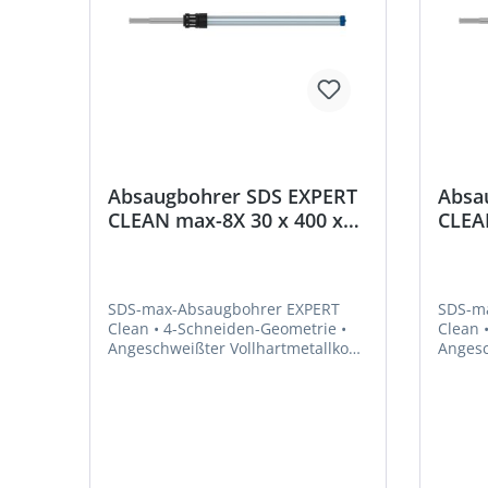
Absaugbohrer SDS EXPERT
Absa
CLEAN max-8X 30 x 400 x
CLEA
650 mm Bosch
650 
SDS-max-Absaugbohrer EXPERT
SDS-m
Clean • 4-Schneiden-Geometrie •
Clean • 4-Schneiden-Geometrie •
Angeschweißter Vollhartmetallkopf
Angesc
• Absaugbohrer mit internem
• Absaugbohrer mit internem
Saugkanal und Bosch Particle
Saugka
Control • Für die Installation von
Control
chemischem und mechanischem
chemi
Anker • Zum Bohren in Stahlbeton
Anker 
und Mauerwerk, auch über Kopf
und Ma
geeignet
geeign