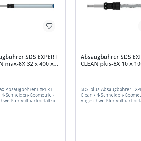
ugbohrer SDS EXPERT
Absaugbohrer SDS EX
N max-8X 32 x 400 x
CLEAN plus-8X 10 x 10
mm Bosch
225 mm Bosch
ax-Absaugbohrer EXPERT
SDS-plus-Absaugbohrer EXP
Clean • 4-Schneiden-Geometrie •
hweißter Vollhartmetallkopf
Angeschweißter Vollhartmet
• Absaugbohrer mit internem
nal und Bosch Particle
Saugkanal und Bosch Particl
 • Für die Installation von
Control • Für die Installation
schem und mechanischem
chemischem und mechanis
• Zum Bohren in Stahlbeton
Anker • Zum Bohren in Stah
uerwerk, auch über Kopf
und Mauerwerk, auch über 
et
geeignet