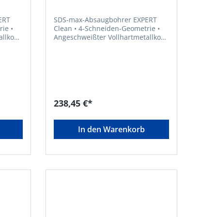
ERT
SDS-max-Absaugbohrer EXPERT
Clean • 4-Schneiden-Geometrie •
allkopf
Angeschweißter Vollhartmetallkopf
• Absaugbohrer mit internem
e
Saugkanal und Bosch Particle
 von
Control • Für die Installation von
chem
chemischem und mechanischem
lbeton
Anker • Zum Bohren in Stahlbeton
Kopf
und Mauerwerk, auch über Kopf
geeignet
238,45 €*
In den Warenkorb