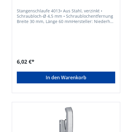
Stangenschlaufe 4013• Aus Stahl, verzinkt •
Schraubloch-Ø 4,5 mm • Schraublochentfernung
Breite 30 mm, Länge 60 mmHersteller: Niederhoff
& Dellenbusch GmbH & Co.KG, Nordring 26-28,
42579 Heiligenhaus, DE, +492053495-0,
info@deni.de
6,02 €*
In den Warenkorb