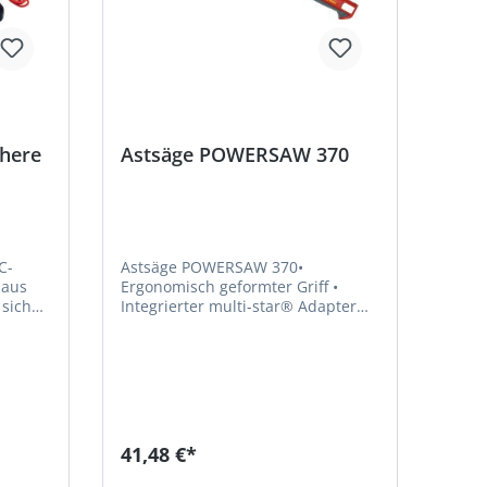
here
Astsäge POWERSAW 370
C-
Astsäge POWERSAW 370•
 aus
Ergonomisch geformter Griff •
 sich
Integrierter multi-star® Adapter
für einfaches und schnelles
Anbringen an den Vario-Stiel •
k des
Integrierte Schutzhülle verhindert
ein versehentliches Öffnen der
el sind
Verbindung beim Arbeiten •
u 5,50
Gerade Griffform • Griff aus
ner
Kunststoff • Gebogenes Sägeblatt
41,48 €*
he
aus Stahl für müheloses Sägen
ohne Bakterienbefall • Geometrie