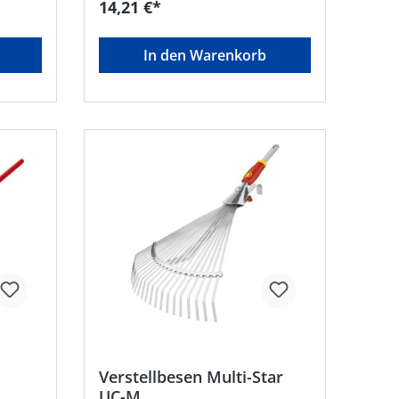
14,21 €*
0,
Saarbrücken, DE, +496805790,
om
mtdeurope@mtdproducts.com
In den Warenkorb
®
Verstellbesen Multi-Star
UC-M