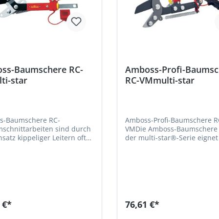
ss-Baumschere RC-
Amboss-Profi-Baumsc
i-star
RC-VMmulti-star
s-Baumschere RC-
Amboss-Profi-Baumschere R
chnittarbeiten sind durch
VMDie Amboss-Baumschere
satz kippeliger Leitern oft
der multi-star®-Serie eignet
erheblichen Unfallrisiko
besonders gut für abgestorbenes
den. Gerade beim
und totes Holz bis zu einem
ollen Durchtrennen kräftiger
Durchmesser von 4 cm. Dan
öhen von mehreren
einstellbaren Neigungswinkels von
 ereignen sich immer
bis zu 180° und dem Variosti
Unfälle. Abhilfe schafft
Arbeiten in Höhen von bis z
ische multi-star®-
m ganz ohne den Einsatz ei
 €*
76,61 €*
here. Durch den 3,5-fachen
Leiter möglich. Der praktisc
enzug und die spezielle
vierfache Flaschenzug sorgt dabei