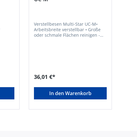
Verstellbesen Multi-Star UC-M•
r
Arbeitsbreite verstellbar • Große
oder schmale Flächen reinigen -
einfach Besen verstellen • Kein
Verbiegen der Zinken dank flexibel
gehärtetem Federstahl • 22
r •
Federstahlzinken • Ergonomische
ng
Form • Hohe Funktionalität • Lange
Lebensdauer • Farbe: silber, rot,
gelbHersteller: Stanley Black &
36,01 €*
Decker Outdoor GmbH,
Wiesenstraße 9, 66129
Saarbrücken, DE, +496805790,
In den Warenkorb
mtdeurope@mtdproducts.com