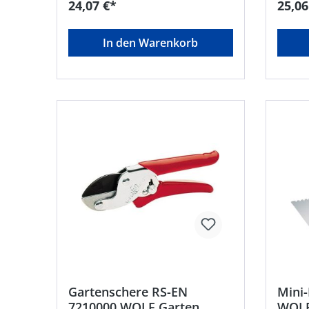
24,07 €*
25,06
multi-star® Gartengeräte geeignet
Saarbr
• Ohne Gewinde
mtdeu
In den Warenkorb
Gartenschere RS-EN
Mini-
7210000 WOLF Garten
WOLF