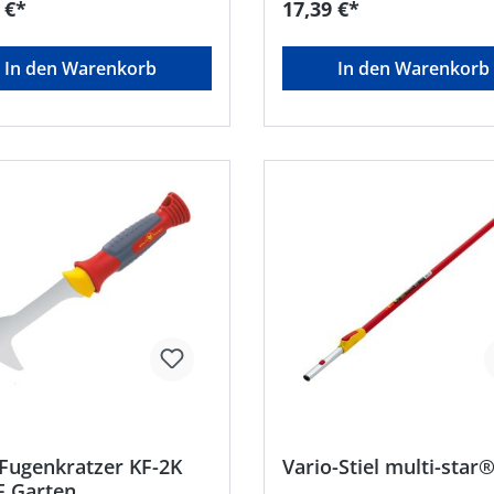
 €*
17,39 €*
ücken, DE, +496805790,
Saarbrücken, DE, +49680579
rope@mtdproducts.com
mtdeurope@mtdproducts.c
In den Warenkorb
In den Warenkorb
Fugenkratzer KF-2K
Vario-Stiel multi-star
 Garten