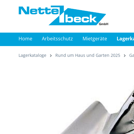
springen
Zur Hauptnavigation springen
Home
Arbeitsschutz
Mietgeräte
Lagerk
Lagerkataloge
Rund um Haus und Garten 2025
Ga