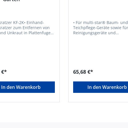
ratzer KF-2K• Einhand-
• Für multi-star® Baum- und
ratzer zum Entfernen von
Teichpflege-Geräte sowie fü
nd Unkraut in Plattenfugen,
Reinigungsgeräte und
n etc. • Höhere
Dachschneeräumer • Leicht und
icherheit durch Kontrollzone
stabil aushochwertigem
lbst ist
Aluminium • Mühelos auf die
nn"Hersteller: Stanley Black
gewünschte Länge ausziehba
er Outdoor GmbH,
Optimale Längenverschiebu
straße 9, 66129
durch Lochrasterung
ücken, DE, +496805790,
 €*
65,68 €*
rope@mtdproducts.com
In den Warenkorb
In den Warenkorb