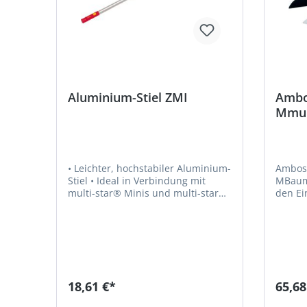
Aluminium-Stiel ZMI
Ambo
Mmult
• Leichter, hochstabiler Aluminium-
Ambos
Stiel • Ideal in Verbindung mit
MBaums
multi-star® Minis und multi-star®
den Ein
Reinigungsgeräten • Nicht
mit einem 
kombinierbar mit DR-M 3-in-1
verbun
Rechen, für alle anderen DR-M
kraftv
Rechen passt der Stiel
Äste in H
Metern
wieder 
diese prakt
18,61 €*
65,68
Baumsc
Flasch