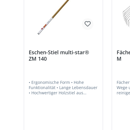
rot, grauHersteller: Stanley Black &
Decker Outdoor GmbH,
Wiesenstraße 9, 66129
Saarbrücken, DE, +496805790,
mtdeurope@mtdproducts.comPass
ender Vario-Stiel 170-300cm EAN
4008423877854, Passender Vario-
Stiel 220-400 cm EAN
4008423877861
Eschen-Stiel multi-star®
Fäche
ZM 140
M
• Ergonomische Form • Hohe
Fächer
Funktionalität • Lange Lebensdauer
Wege u
• Hochwertiger Holzstiel aus
reinigen • Kein Verbie
europäischer Naturesche • Sehr
Zinken
solide und stabil • Offenporige,
Federstahl • Ergono
natürliche Wasserlackierung sorgt
Hohe Funk
für optimale Griffigkeit •
Lebensdauer • 22
Schweißabsorbierend • Taillierter
• Farbe
Griffereich für angenehme und
Black 
sichere Handhabung • Für alle
Wiesen