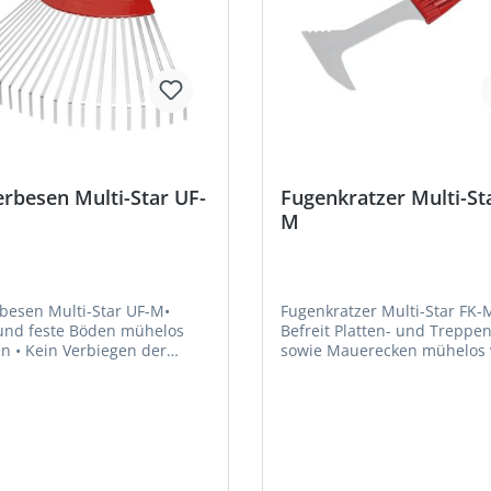
rbesen Multi-Star UF-
Fugenkratzer Multi-St
M
besen Multi-Star UF-M•
Fugenkratzer Multi-Star FK-
nd feste Böden mühelos
Befreit Platten- und Treppe
gen der
sowie Mauerecken mühelos 
 dank flexibel gehärtetem
Gras und Moos • Ergonomische
mische Form •
Form • Hohe Funktionalität • Lange
tionalität • Lange
Lebensdauer • Stahlschneide •
 Federstahlzinken
Besonders stabil, extra
: rot, gelbHersteller: Stanley
gehärtetHersteller: Stanley 
& Decker Outdoor GmbH,
Decker Outdoor GmbH,
straße 9, 66129
Wiesenstraße 9, 66129