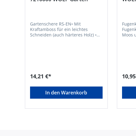
Gartenschere RS-EN• Mit
Fugenk
Kraftamboss für ein leichtes
Fugenk
Schneiden (auch härteres Holz) •
Moos u
Einhand-Verriegelung • Für Links-
Mauerecke
und Rechtshänder geeignet •
Griffs
Antihaftbeschichtete Klinge und
am Griff • Testsieger bei "Se
glanzverzinkter
der Ma
ScherenkörperHersteller: Stanley
& Deck
Black & Decker Outdoor GmbH,
Wiesen
Wiesenstraße 9, 66129
Saarbr
14,21 €*
10,95
Saarbrücken, DE, +496805790,
mtdeu
mtdeurope@mtdproducts.com
In den Warenkorb