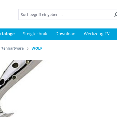
ataloge
Steigtechnik
Download
Werkzeug-TV
rtenhartware
WOLF