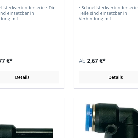
lsteckverbinderserie • Die
• Schnellsteckverbinderserie • Di
ind einsetzbar in
Teile sind einsetzbar in
dung mit
Verbindung mit
toffschläuchen und
Kunststoffschläuchen und
 • Empfohlener
Kupferrohren • Empfohlener
: PU oder PA • Luft,
Schlauch: PU oder PA • Luft,
, Gase,
Vakuum • Medium: Druckluft, Gase,
gkeiten, soweit mit den
Flüssigkeiten, soweit mit de
n verträglich • Material:
Materialien verträglich • Material:
toff bzw. Messing vernickelt
Kunststoff bzw. Messing vern
77 €*
Ab
2,67 €*
ial Andruckring: Kunststoff •
• Material Andruckring: Kunst
sdruck: max. 10 bar •
Betriebsdruck: max. 10 bar •
aturbeständigkeit: –20 °C
Temperaturbeständigkeit: –
Details
Details
0 °C
bis +80 °C