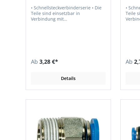
• Schnellsteckverbinderserie • Die
• Schnel
Teile sind einsetzbar in
Teile s
Verbindung mit
Verbin
Kunststoffschläuchen und
Kunsts
Kupferrohren • Empfohlener
Kupferrohren
Schlauch: PU oder PA • Luft,
Schlauch
Vakuum • Medium: Druckluft, Gase,
Vakuum • Medium: Druckluft
Flüssigkeiten, soweit mit den
Flüssi
Materialien verträglich • Material:
Materialie
Kunststoff bzw. Messing vernickelt
Kunsts
Ab
3,28 €*
Ab
2,
• Material Andruckring: Kunststoff •
• Mater
Betriebsdruck: max. 15 bar •
Betrieb
Temperaturbeständigkeit: –20 °C
Temper
Details
bis +80 °C
bis +8