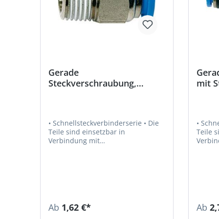
Gerade
Gera
Steckverschraubung,
mit S
Außengewinde konisch
redu
• Schnellsteckverbinderserie • Die
• Schnel
Teile sind einsetzbar in
Teile s
Verbindung mit
Verbin
Kunststoffschläuchen und
Kunsts
Kupferrohren • Empfohlener
Kupferrohren
Schlauch: PU oder PA • Luft,
Schlauch
Vakuum • Medium: Druckluft, Gase,
Vakuum • Medium: Druckluft
Flüssigkeiten, soweit mit den
Flüssi
Materialien verträglich • Material:
Materialie
Kunststoff bzw. Messing vernickelt
Kunsts
Ab
1,62 €*
Ab
2,
• Material Andruckring: Kunststoff •
• Mater