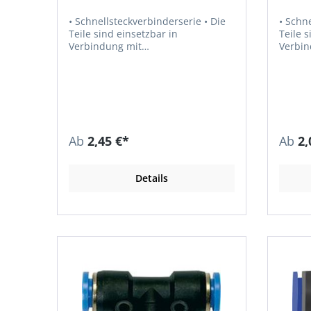
• Schnellsteckverbinderserie • Die
• Schnel
Teile sind einsetzbar in
Teile s
Verbindung mit
Verbin
Kunststoffschläuchen und
Kunsts
Kupferrohren • Dichtfläche O-Ring
Kupferrohren
im Gehäuse • Empfohlener
Schlauch
Schlauch: PU oder PA • Luft,
Vakuum • Medium: Druckluft
Vakuum • Medium: Druckluft, Gase,
Flüssi
Flüssigkeiten, soweit mit den
Materialie
Materialien verträglich • Material:
Kunsts
Ab
2,45 €*
Ab
2,
Kunststoff bzw. Messing vernickelt
• Mater
• Material O-Ring: NBR • Material
Betrieb
Andruckring: Kunststoff •
Temper
Details
Betriebsdruck: max. 15 bar •
bis +8
Temperaturbeständigkeit: –20 °C
bis +80 °C