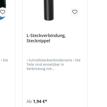
L-Steckverbindung,
Stecknippel
e
• Schnellsteckverbinderserie • Die
Teile sind einsetzbar in
Verbindung mit
Kunststoffschläuchen und
Kupferrohren • Empfohlener
Schlauch: PU oder PA • Luft,
Vakuum • Medium: Druckluft, Gase,
n
Flüssigkeiten, soweit mit den
Materialien verträglich • Material:
ickelt
Kunststoff bzw. Messing vernickelt
Ab
1,94 €*
stoff •
• Material Andruckring: Kunststoff •