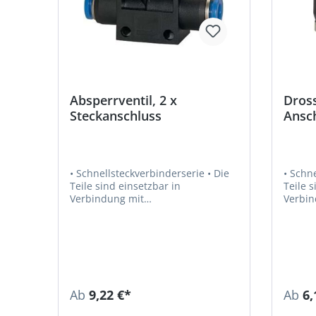
Absperrventil, 2 x
Dross
Steckanschluss
Ansc
zylin
Abluf
Wink
• Schnellsteckverbinderserie • Die
• Schnel
Teile sind einsetzbar in
Teile s
Verbindung mit
Verbin
Kunststoffschläuchen und
Kunsts
Kupferrohren • Empfohlener
Kupferrohren
Schlauch: PU oder PA • Luft,
Schlauch
Vakuum • Medium: Druckluft, Gase,
Vakuum • Medium: Druckluft
Flüssigkeiten, soweit mit den
Flüssi
Materialien verträglich • Material:
Materialie
Kunststoff bzw. Messing vernickelt
Kunsts
Ab
9,22 €*
Ab
6,
• Material Andruckring: Kunststoff •
• Mater
Betriebsdruck: max. 15 bar •
Materi