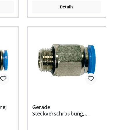
20 °C
Betriebsdruck: max. 15 bar •
Details
Temperaturbeständigkeit: –20 °C
bis +80 °C
ng
Gerade
Steckverschraubung,
Außengewinde zylindrisch