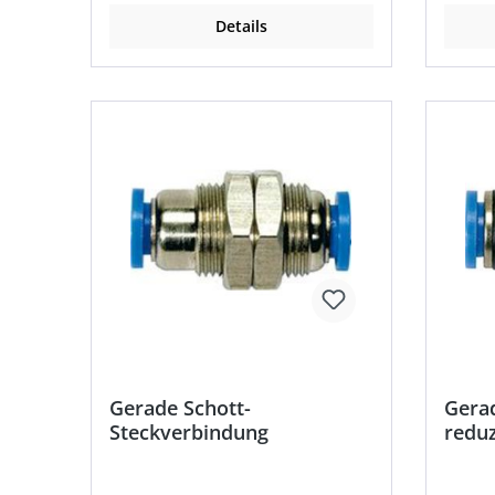
Temperaturbeständigkeit: –20 °C
Betrieb
Details
bis +80 °C
Temper
bis +8
Gerade Schott-
Gera
Steckverbindung
redu