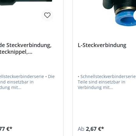
de Steckverbindung,
L-Steckverbindung
tecknippel,
zierend
lsteckverbinderserie • Die
• Schnellsteckverbinderserie • Di
ind einsetzbar in
Teile sind einsetzbar in
dung mit
Verbindung mit
toffschläuchen und
Kunststoffschläuchen und
 • Empfohlener
Kupferrohren • Empfohlener
: PU oder PA • Luft,
Schlauch: PU oder PA • Luft,
, Gase,
Vakuum • Medium: Druckluft, Gase,
gkeiten, soweit mit den
Flüssigkeiten, soweit mit de
n verträglich • Material:
Materialien verträglich • Material:
toff bzw. Messing vernickelt
Kunststoff bzw. Messing vern
77 €*
Ab
2,67 €*
ial Andruckring: Kunststoff •
• Material Andruckring: Kunst