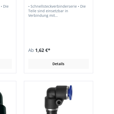
e
• Schnellsteckverbinderserie • Die
Teile sind einsetzbar in
Verbindung mit
Kunststoffschläuchen und
Kupferrohren • Dichtfläche O-Ring
im Gehäuse • Empfohlener
Schlauch: PU oder PA • Luft,
n
Vakuum • Medium: Druckluft, Gase,
Flüssigkeiten, soweit mit den
ickelt
Materialien verträglich • Material:
Ab
1,62 €*
stoff •
Kunststoff bzw. Messing vernickelt
• Material O-Ring: NBR • Material
20 °C
Andruckring: Kunststoff •
Details
Betriebsdruck: max. 15 bar •
Temperaturbeständigkeit: –20 °C
bis +80 °C