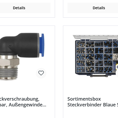
sdruck: max. 15 bar •
Betriebsdruck: max. 10 bar •
aturbeständigkeit: –20 °C
Temperaturbeständigkeit: –
Details
Details
0 °C
bis +80 °C
eckverschraubung,
Sortimentsbox
bar, Außengewinde
Steckverbinder Blaue 
sch
RIEGLER