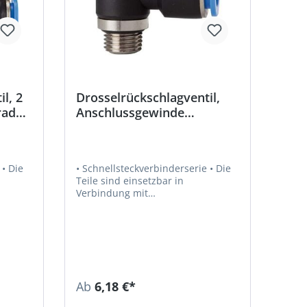
l, 2
Drosselrückschlagventil,
rade
Anschlussgewinde
zylindrisch,
Zuluftdrosselung
e
• Schnellsteckverbinderserie • Die
Teile sind einsetzbar in
Verbindung mit
Kunststoffschläuchen und
Kupferrohren • Empfohlener
Schlauch: PU oder PA • Luft,
Vakuum • Medium: Druckluft, Gase,
n
Flüssigkeiten, soweit mit den
Materialien verträglich • Material:
ickelt
Kunststoff bzw. Messing vernickelt
Ab
6,18 €*
stoff •
• Material Andruckring: Kunststoff •
Material O-Ring: NBR •