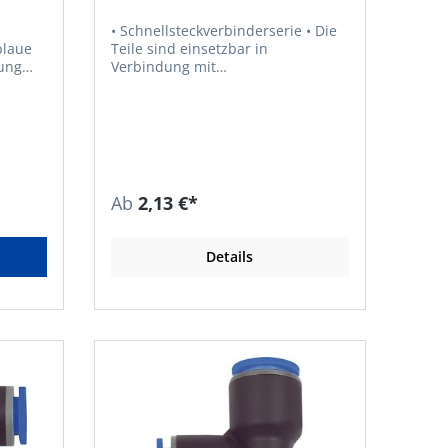
• Schnellsteckverbinderserie • Die
blaue
Teile sind einsetzbar in
dung
Verbindung mit
nd
Kunststoffschläuchen und
Kupferrohren • Empfohlener
n
Schlauch: PU oder PA • Luft,
Vakuum • Medium: Druckluft, Gase,
ickelt
Flüssigkeiten, soweit mit den
ar •
Materialien verträglich • Material:
20 °C
Kunststoff bzw. Messing vernickelt
Ab
2,13 €*
• Material Andruckring: Kunststoff •
–4, G
Betriebsdruck: max. 15 bar •
–8 •
Temperaturbeständigkeit: –20 °C
Details
bis +80 °C
–4, G
–8 •
 4, 6,
rend (6
, 6/10,