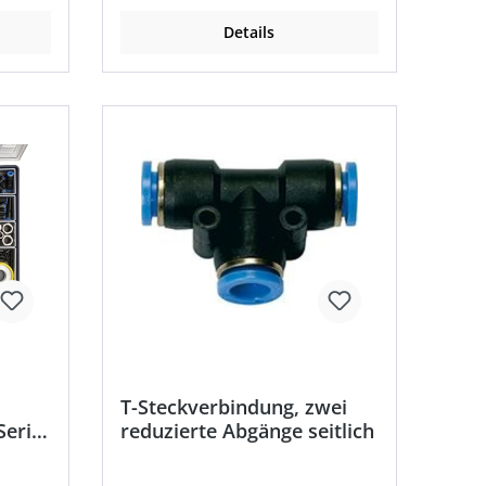
Betriebsdruck: max. 15 bar •
20 °C
Temperaturbeständigkeit: –20 °C
Details
bis +80 °C
T-Steckverbindung, zwei
Serie
reduzierte Abgänge seitlich