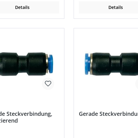
sdruck: max. 15 bar •
Temperaturbeständigkeit: –
Details
Details
aturbeständigkeit: –20 °C
bis +80 °C
0 °C
de Steckverbindung,
Gerade Steckverbindu
zierend