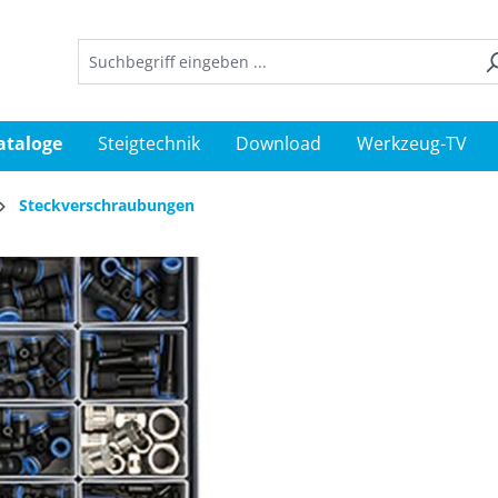
ataloge
Steigtechnik
Download
Werkzeug-TV
Steckverschraubungen