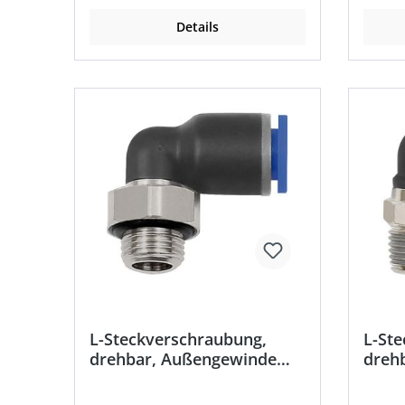
Betriebsdruck: max. 15 bar •
Betrieb
Temperaturbeständigkeit: –20 °C
Temper
Details
bis +80 °C
bis +8
L-Steckverschraubung,
L-St
drehbar, Außengewinde
dreh
zylindrisch
koni