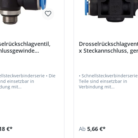
elrückschlagventil,
Drosselrückschlagventi
hlussgewinde
x Steckannschluss, ge
drisch,
Form
tdrosselung,
elform
lsteckverbinderserie • Die
• Schnellsteckverbinderserie • Di
ind einsetzbar in
Teile sind einsetzbar in
dung mit
Verbindung mit
toffschläuchen und
Kunststoffschläuchen und
 • Empfohlener
Kupferrohren • Empfohlener
: PU oder PA • Luft,
Schlauch: PU oder PA • Luft,
, Gase,
Vakuum • Medium: Druckluft, Gase,
gkeiten, soweit mit den
Flüssigkeiten, soweit mit de
n verträglich • Material:
Materialien verträglich • Material:
toff bzw. Messing vernickelt
Kunststoff bzw. Messing vern
18 €*
Ab
5,66 €*
ial Andruckring: Kunststoff •
• Material Andruckring: Kunst
al O-Ring: NBR •
Betriebsdruck: max. 15 bar •