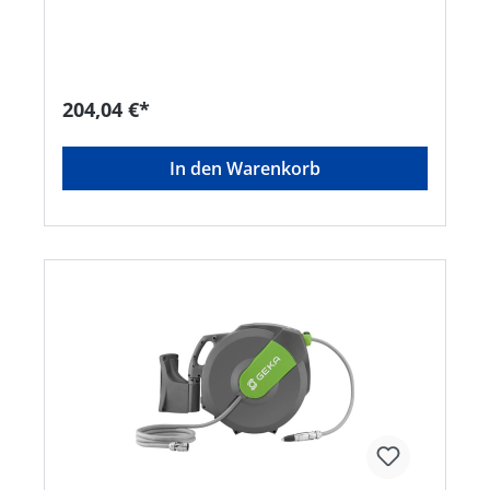
Nachtropfstopp für Zulaufschlauch dank
praktischer Aufsteckmöglichkeit • Leicht von der
Wand abnehmbar • Fertig montiert und sofort
einsatzbereit Lieferumfang: GEKA® plus
Spritzdüse leicht, GEKA® plus Schlauchstück
204,04 €*
1/2", GEKA® plus Schlauchstück 1/2" mit
Wasserstopp, GEKA® plus Hahnstecker G3/4, 15
m Schlauch, 2 m Zulaufschlauch und
In den Warenkorb
Montageset.Hersteller: Karasto Armaturenfabrik
Oehler GmbH, Manfred-von-Ardenne-Allee 27,
71522 Backnang, DE, +49719134520,
info@karasto.deKein Lagerartikel! Beschaffung
erfolgt kurzfristig. Abweichende Lieferzeit.
Beachten Sie die VE! Artikel ist von der
Rücknahme ausgeschlossen!