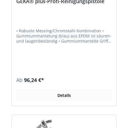
GEKA® plus-Profi-Reinigungspistole
• Robuste Messing/Chromstahl Kombination •
Gummiummantelung (blau) aus EPDM ist säuren-
und laugenbeständig • Gummiummantelte Griff
schützt gegen Kälte und Wärme und absorbiert
Stöße • Strahlart: stufenlos einstellbar per
Drehknopf, vom Sprühnebel bis zum
konzentrierten Vollstrahl durch unterschiedlich
starkes Durchdrücken des ergonomisch
geformten Bedienhebels (Werkzeuglos) •
Arretierungsklammer am Bedienhebel ermöglicht
Ab
96,24 €*
Dauerbetrieb • Mit GEKA®plus-Steckanschluss
Messing trinkwasserzertifiziert • Dichtung: mit
KTW-Zulassung nach D2 und Prüfzeugnis DVGW
Details
W270 • Einsatz: ideal für Reinigungszwecke in
Industrie, Gewerbe und Landwirtschaft Info: Für
Trinkwasser geeignet, die verwendeten
Komponenten entsprechen der
Trinkwasserverordnung.