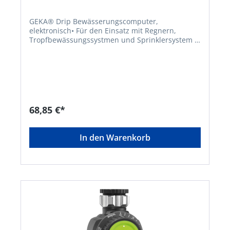
GEKA® Drip Bewässerungscomputer,
elektronisch• Für den Einsatz mit Regnern,
Tropfbewässungssystmen und Sprinklersystem •
Einfache und intuitive Einstellung mittels
Drehknöpfen • Startzeit verschiebbar • Safe
WaterS Stop Funktion • Dauerwasserdurchlauf
über Einstellung "On" möglich • Hochwertige,
robuste Komponenten aus Metall •
Bewässerungsdauer 1, 3, 5, 10, 15, 20, 30, 60, 90
und 120 min • Bewässerungsintervalle: alle 1 h, 2
68,85 €*
h, 3 h, 4 h, 6 h, 8 h, 12 h, 1 Tag, 2 Tage, 3 Tage, 7
Tage • Batteriebetrieben (2x 1,5-V Micro AAA LR
03 - nicht im Lieferumfang enthalten) •
In den Warenkorb
Batteriestandsanzeige über rotes Blinklicht •
Besonder geeignet für die Bewässerung von
Topfpflanzen, da auch kurze, häufige
Bewässerungszyklen einstellbar sindHersteller:
Karasto Armaturenfabrik Oehler GmbH, Manfred-
von-Ardenne-Allee 27, 71522 Backnang, DE,
+49719134520, info@karasto.deKein Lagerartikel!
Beschaffung erfolgt kurzfristig. Abweichende
Lieferzeit. Beachten Sie die VE! Artikel ist von der
Rücknahme ausgeschlossen!