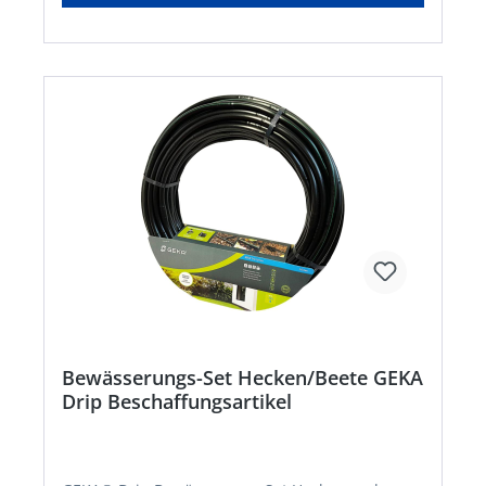
EndverschlüsseHersteller: Karasto
Armaturenfabrik Oehler GmbH, Manfred-von-
Ardenne-Allee 27, 71522 Backnang, DE,
+49719134520, info@karasto.deKein Lagerartikel!
Beschaffung erfolgt kurzfristig. Abweichende
Lieferzeit. Beachten Sie die VE! Artikel ist von der
Rücknahme ausgeschlossen!
Bewässerungs-Set Hecken/Beete GEKA
Drip Beschaffungsartikel