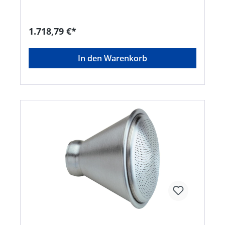
marktüblichen Systemen • Anwendungsbereich:
Idealer halt auf Wiese, Feld etc. • Maximal
Auflagefläche durch runden Standfuß Inhalt: 24
1.718,79 €*
StückHersteller: Karasto Armaturenfabrik Oehler
GmbH, Manfred-von-Ardenne-Allee 27, 71522
Backnang, DE, +49719134520,
In den Warenkorb
info@karasto.deHinweis: Kein Lagerartikel!
Beschaffung erfolgt kurzfristig. Abweichende
Lieferzeit. Beachten Sie die VE! Artikel ist von der
Rücknahme ausgeschlossen!