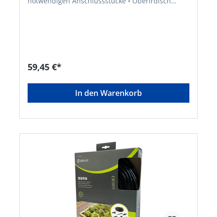
notwendigen Anschlussstücke • Oberirdisch
verlegbar • Wasserabgabe regulierbat für
Pflanzen mit unterschiedlichem Wasserbedarf •
Zur wassersparenden Bewässerung von
Topfpflanzen auf Balkon und Terasse und von
Balkonkästen für bis zu 10 Pflanzen Inhalt: • 1
Gerätestecker • 1 Druckminderer (auf 1,4 bar) • 1
Adapter 6 mm • 15 m Versorgungsrohr 6 mm • 10
59,45 €*
Reihentropfer 0–6 l/h • 2 T-Stücke • 5 Verbinder
gerade • 2 Absperrventile • 5
EndverschlüsseHersteller: Karasto
In den Warenkorb
Armaturenfabrik Oehler GmbH, Manfred-von-
Ardenne-Allee 27, 71522 Backnang, DE,
+49719134520, info@karasto.deKein Lagerartikel!
Beschaffung erfolgt kurzfristig. Abweichende
Lieferzeit. Beachten Sie die VE! Artikel ist von der
Rücknahme ausgeschlossen!