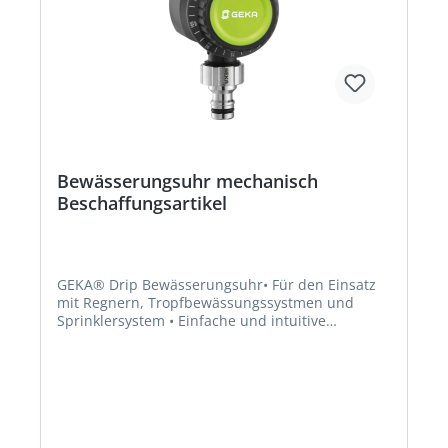
Bewässerungsuhr mechanisch
Beschaffungsartikel
GEKA® Drip Bewässerungsuhr• Für den Einsatz
mit Regnern, Tropfbewässungssystmen und
Sprinklersystem • Einfache und intuitive
Einstellung mittels Drehrad • Automatischer
Bewässerungsstopp • Dauerwasserdurchlauf
über Einstellung "Manual" möglich •
Hochwertige, robuste Komponenten aus Metall •
Bewässerungsdauer 5 bis 120 minHersteller:
Karasto Armaturenfabrik Oehler GmbH, Manfred-
von-Ardenne-Allee 27, 71522 Backnang, DE,