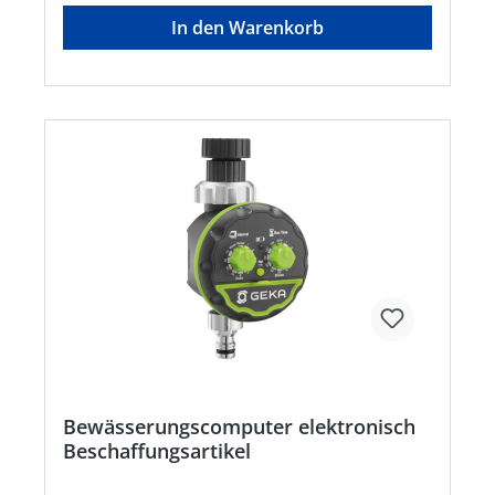
Tage • Batteriebetrieben (2x 1,5-V Micro AAA LR
In den Warenkorb
03 - nicht im Lieferumfang enthalten) •
Batteriestandsanzeige im Display • Besonders
geeignet für die relmäßige Bewässerung von
Rasen, Hecken oder BeetenHersteller: Karasto
Armaturenfabrik Oehler GmbH, Manfred-von-
Ardenne-Allee 27, 71522 Backnang, DE,
+49719134520, info@karasto.deKein Lagerartikel!
Beschaffung erfolgt kurzfristig. Abweichende
Lieferzeit. Beachten Sie die VE! Artikel ist von der
Rücknahme ausgeschlossen!
Bewässerungscomputer elektronisch
Beschaffungsartikel