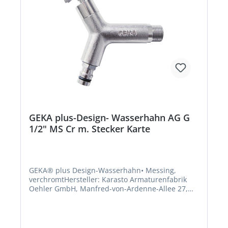
GEKA plus-Design- Wasserhahn AG G
1/2" MS Cr m. Stecker Karte
GEKA® plus Design-Wasserhahn• Messing,
verchromtHersteller: Karasto Armaturenfabrik
Oehler GmbH, Manfred-von-Ardenne-Allee 27,
71522 Backnang, DE, +49719134520,
info@karasto.deKein Lagerartikel! Beschaffung
erfolgt kurzfristig. Abweichende Lieferzeit.
Beachten Sie die VE! Artikel ist von der