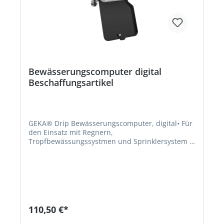
Bewässerungscomputer digital
Beschaffungsartikel
GEKA® Drip Bewässerungscomputer, digital• Für
den Einsatz mit Regnern,
Tropfbewässungssystmen und Sprinklersystem •
Einfache und intuitive Einstellung mittels Tasten
• Startzeit exakt auswählbar • Safe WaterS Stop
Funktion • Dauerwasserdurchlauf über
Einstellung "Manual" möglich • Einfaches
Programmieren durch abnehmbares Bedienteil •
Großes LCD-Display, nach hinten geneigt •
Hochwertige, robuste Komponenten aus Metall •
110,50 €*
Bewässerungsdauer 1 bis 240 min •
Bewässerungsintervalle: alle 6 h, 12 h, 1 bis 15