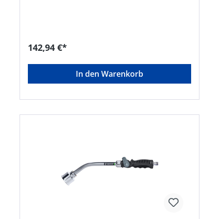
Ablagerungen • Bajonett-Anschluss für
bequemen Gießkopfwechsel per Klick •
Kompatibel mit allen GEKA® plus-Gießköpfen mit
Bajonett-Anschluss • Mit Gießkopf (40GKSB) der
Größe „M“ mit Wasserschleier „fine“ Material: •
142,94 €*
Gießkopf, Auslaufrohr, Überwurfmutter:
Leichtmetall • Kugelventil: Messing verchromt •
Bajoneteinsatz, Schnellkupplung: Messing •
In den Warenkorb
Anschlussstecker: Messing verchromt