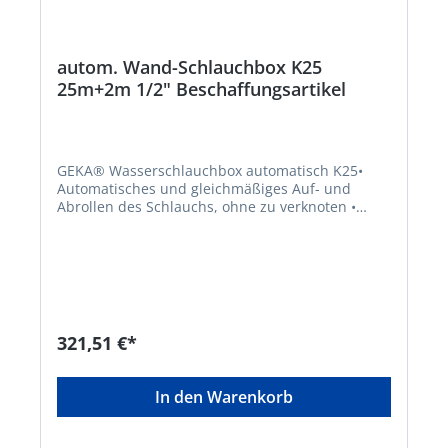
autom. Wand-Schlauchbox K25
25m+2m 1/2" Beschaffungsartikel
GEKA® Wasserschlauchbox automatisch K25•
Automatisches und gleichmäßiges Auf- und
Abrollen des Schlauchs, ohne zu verknoten •
Schlauch stufenlos arretierbar • Solide Metall-
Wandhalterung, 180° schwenkbar • Mit
Nachtropfstopp für Zulaufschlauch dank
praktischer Aufsteckmöglichkeit • Mit nützlicher
Schlauchwechselfunktion • Fertig montiert und
sofort einsatzbereit Lieferumfang: GEKA® plus
Spritzdüse, GEKA® plus Schlauchstück 1/2",
321,51 €*
GEKA® plus Schlauchstück 1/2" mit Wasserstopp,
GEKA® plus Hahnstecker G3/4, 25 m Schlauch, 2
m Zulaufschlauch und Montageset.Hersteller:
In den Warenkorb
Karasto Armaturenfabrik Oehler GmbH, Manfred-
von-Ardenne-Allee 27, 71522 Backnang, DE,
+49719134520, info@karasto.deKein Lagerartikel!