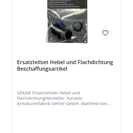
Ersatzteilset Hebel und Flachdichtung
Beschaffungsartikel
GEKA® Ersatzteilset• Hebel und
FlachdichtungHersteller: Karasto
Armaturenfabrik Oehler GmbH, Manfred-von-
Ardenne-Allee 27, 71522 Backnang, DE,
+49719134520, info@karasto.deKein Lagerartikel!
Beschaffung erfolgt kurzfristig. Abweichende
Lieferzeit. Beachten Sie die VE! Artikel ist von der
Rücknahme ausgeschlossen!