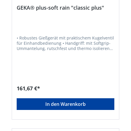
GEKA® plus-soft rain "classic plus"
• Robustes Gießgerät mit praktischem Kugelventil
für Einhandbedienung • Handgriff: mit Softgrip-
Ummantelung, rutschfest und thermo isolierend
• Hebel individuell positionierbar • Gießkopf: für
großvolumigen, weichen Wasserschleier mit
wechselbarer Platine und Schutzring • Mit
Schmutzfilter zur Verhinderung von
Ablagerungen • Bajonett-Anschluss für
bequemen Gießkopfwechsel per Klick •
Kompatibel mit allen GEKA® plus-Gießköpfen mit
161,67 €*
Bajonett-Anschluss • Mit Gießkopf (50GKSB) der
Größe „M“ mit Wasserschleier „fine“ und
Wechselplatine Material: • Gießkopf, Auslaufrohr,
In den Warenkorb
Überwurfmutter: Leichtmetall • Platine:
Chromstahl • Schutzring: EPDM • Handgriff:
Kunststoff aus PA und TPE • Kugelventil: Messing
verchromt • Bajoneteinsatz, Schnellkupplung:
Messing • Anschlussstecker: Messing verchromt