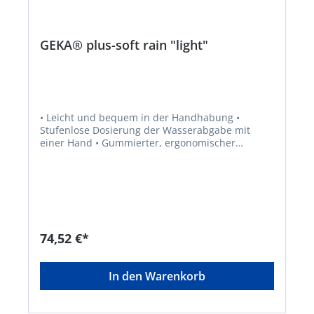
GEKA® plus-soft rain "light"
• Leicht und bequem in der Handhabung •
Stufenlose Dosierung der Wasserabgabe mit
einer Hand • Gummierter, ergonomischer
Kunststoff-Griff sorgt für hohe Rutschfestigkeit
und Griffigkeit • Hoher Wasserdurchfluß sorgt für
schnelle und ausreichende Bewässerung •
Gießkopf für großvolumigen, weichen
Wasserschleier • Eingelegter Schmutzfilter
verhindert Ablagerungen • Bajonett-Anschluss
für bequemen Gießkopfwechsel per Klick •
74,52 €*
Kompatibel mit allen GEKA® plus-Gießköpfen mit
Bajonett-Anschluss • Mit Gießkopf (40GKSB) der
Größe „M" mit Wasserschleier „fine" • Farbe: Griff
In den Warenkorb
schwarz, Schieberegler grau • Material Gießkopf,
Auslaufrohr, Überwurfmutter: Leichtmetall •
Material Bajonetteinsatz: Messing • Material