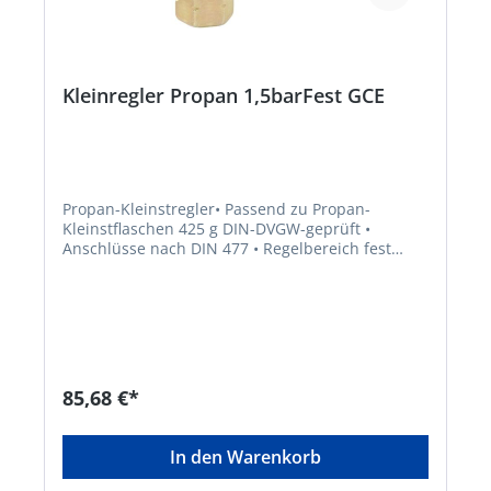
Kleinregler Propan 1,5barFest GCE
Propan-Kleinstregler• Passend zu Propan-
Kleinstflaschen 425 g DIN-DVGW-geprüft •
Anschlüsse nach DIN 477 • Regelbereich fest
eingestellt auf 1,5 bar • Durchgangsleistung 1,5
bar, 4,0 kg/h • Eingang 3/8" lks mit Konus •
Ausgang G 3/8" lksHersteller: GCE GmbH,
Weyherser Weg 8, 36043 Fulda, DE, +4966183930,
sales-fulda@gcegroup.com
85,68 €*
In den Warenkorb