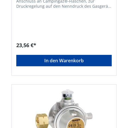
Anschluss an Campingaz®-Flaschen, zur
Druckregelung auf den Nenndruck des Gasgeräts
• Mit Absperrventil • Eingangsanschluss für
Campingaz®-Flaschen (M16 x 1,5) •
Niederdruckregler Typ EN61 für Campingaz®-
Flaschen GAZ x G 1/4" LH-KN 50 mbar 1
kg/hHersteller: GOK Regler-und Armaturen-
GmbH & Co. KG, Obernbreiter Str. 2-16, 97340
Marktbreit, DE, +4993324040, info@gok.de
23,56 €*
In den Warenkorb