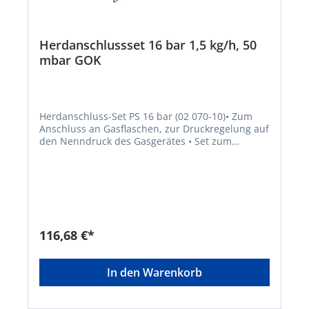
Herdanschlussset 16 bar 1,5 kg/h, 50
mbar GOK
Herdanschluss-Set PS 16 bar (02 070-10)• Zum
Anschluss an Gasflaschen, zur Druckregelung auf
den Nenndruck des Gasgerätes • Set zum
Anschluss eines Haushaltsgeräts, z. B. Herd an
die Gasflasche • Das Verbindungsrohr 8 x 1 x 400
mm kann je nach Einbausituation auf die
gewünschte Länge reduziert werden •
Herdanschluss-Set KLF x IG G 1/2" 50 mbar 1,5
kg/h • Konformität: Einzelarmaturen DIN-DVGW-
o. DVGW-geprüft bzw. EG-Baumusterprüfung
116,68 €*
Lieferumfang: Niederdruckregler Typ EN61-DS
mit Überdruck-Sicherheitseinrichtung S2SR
(ÜDS), Sichtanzeige, thermischer
In den Warenkorb
Absperreinrichtung „T“ (TAE), Manometer und
Mitteldruck-Schlauchleitung (Gummi mit
Textileinlage; kältebeständig bis -30 °C