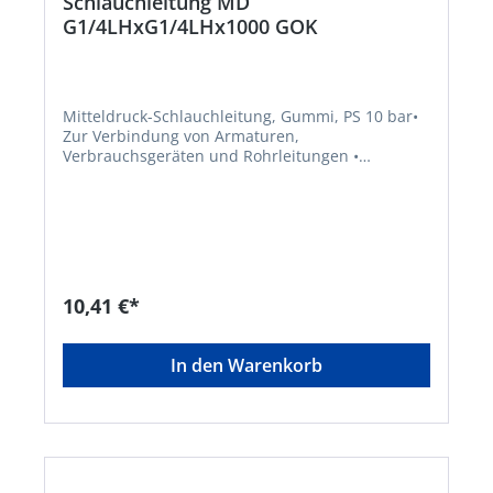
Schlauchleitung MD
G1/4LHxG1/4LHx1000 GOK
Mitteldruck-Schlauchleitung, Gummi, PS 10 bar•
Zur Verbindung von Armaturen,
Verbrauchsgeräten und Rohrleitungen •
Schlauchleitung Gummi mit Textileinlage •
Ausführung 6,3 x 3,5 mm, kältebeständig bis -30
°C • Anschluss G 1/4" LH-ÜM x G 1/4" LH-ÜM •
Konformität: DVGW-geprüftHersteller: GOK
Regler-und Armaturen-GmbH & Co. KG,
Obernbreiter Str. 2-16, 97340 Marktbreit, DE,
+4993324040, info@gok.de
10,41 €*
In den Warenkorb