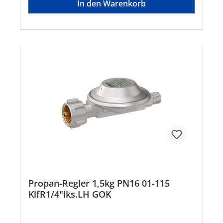
In den Warenkorb
Grills, Kocher und Terrassenstrahler •
Ausführung mit Kombinationsanschluss zum
wahlweisen Anschluss an 5, 11 bzw. 33-kg-
Gasflaschen Konformität: • EG-Baumusterprüfung
nach DGR Ausführung: • Niederdruckregler Typ
EN61-DS Komb.A x G 1/4" LH-KN 50 mbar 1,5
kg/hHersteller: GOK Regler-und Armaturen-
GmbH & Co. KG, Obernbreiter Str. 2-16, 97340
Marktbreit, DE, +4993324040, info@gok.de
Propan-Regler 1,5kg PN16 01-115
KlfR1/4"lks.LH GOK