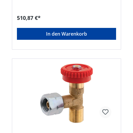
möglich • Konformität: Einzelarmaturen DIN-
DVGW- o. DVGW-geprüft bzw. EG-
Baumusterprüfung • Ausführung
510,87 €*
Zweiflaschenanlage mit Übergangsstück RST 12
mm • Zweiflaschenanlage PS 16 bar, 50 mbar, 4
kg/h mit manueller Umschalteinrichtung Typ
In den Warenkorb
MUV Lieferung: Hochdruck-Schlauchleitungen
mit Großflaschenanschluss, Rohrstücken,
manueller Umschalteinrichtung,
Niederdruckregler mit Überdruck-
Sicherheitsabsperreinrichtung OPSO (SAV),
Sicherheitsabblaseventil PRV und
Verschraubungsteilen. Hinweis: Die
Dimensionierung und Auslegung der
Flüssiggasanlage (Auswahl
Gasströmungswächter, Nenndurchfluss,
Nennweite etc.) ist entsprechend der TRF 2012
vorzunehmen.Hersteller: GOK Regler-und
Armaturen-GmbH & Co. KG, Obernbreiter Str. 2-
16, 97340 Marktbreit, DE, +4993324040,
info@gok.de