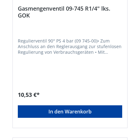
Gasmengenventil 09-745 R1/4" lks.
GOK
Regulierventil 90° PS 4 bar (09 745-00)• Zum
Anschluss an den Reglerausgang zur stufenlosen
Regulierung von Verbrauchsgeräten • Mit
Absperreinrichtung • Zur stufenlosen
Regulierung der Gaszufuhr für z. B. Grills bzw.
Kocher • Konformität: DVGW geprüft • G 1/4" LH-
ÜM x G 1/4" LH-KN, Regulierventil 90°Hersteller:
GOK Regler-und Armaturen-GmbH & Co. KG,
Obernbreiter Str. 2-16, 97340 Marktbreit, DE,
+4993324040, info@gok.de
10,53 €*
In den Warenkorb