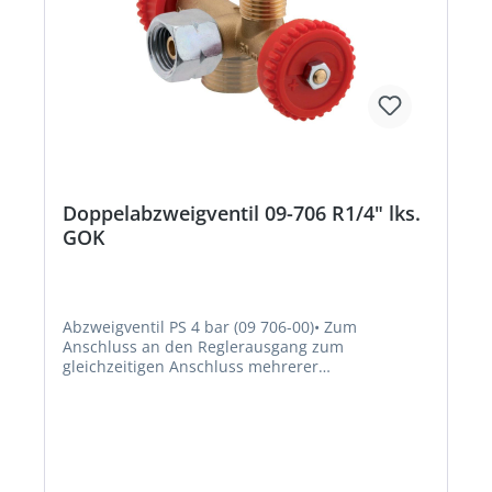
Doppelabzweigventil 09-706 R1/4" lks.
GOK
Abzweigventil PS 4 bar (09 706-00)• Zum
Anschluss an den Reglerausgang zum
gleichzeitigen Anschluss mehrerer
Verbrauchsgeräte an einen Regler • Mit
Absperreinrichtung • Zur stufenlosen
Regulierung der Gaszufuhr für z. B. Grills bzw.
Kocher • Konformität: DVGW-geprüft • Werkstoff:
Messing • Abgänge, die nicht verwendet werden,
müssen zusätzlich mit einer Blindmutter