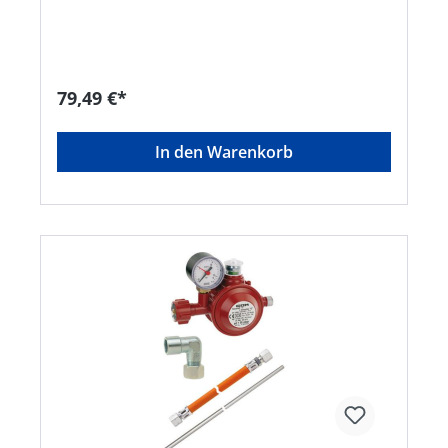
Verbrauchsgeräte vor unzulässig hohem Druck •
Sichtanzeige (grün/rot) mit optischem Signal (rot)
bei Ausgangsdrücken über 80 mbar • Thermische
Absperreinrichtung "T" (TAE), zur selbsttätigen
Absperrung des Gasdurchflusses bei
79,49 €*
Temperaturanstieg auf über 100 °C • Manometer
zur Dichtheitsprüfung z.B. bei Flaschenwechsel •
Konformität: EG-Baumusterprüfung nach DGR
In den Warenkorb
Lieferung: Niederdruckregler Typ EN61-DS, ohne
Schlauchbruchsicherung EFV ( SBS ) KLF x G 1/4"
LH-KN 50 mbar 1,5 kg/h. Hinweis: Beim Anschluss
von Verbrauchsgeräten mit einem
Gesamtanschlusswert bis 1,5 kg/h, kann auf den
Einsatz eines Gasströmungswächters verzichtet
werden.Hersteller: GOK Regler-und Armaturen-
GmbH & Co. KG, Obernbreiter Str. 2-16, 97340
Marktbreit, DE, +4993324040, info@gok.de