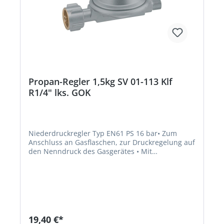
Propan-Regler 1,5kg SV 01-113 Klf
R1/4" lks. GOK
Niederdruckregler Typ EN61 PS 16 bar• Zum
Anschluss an Gasflaschen, zur Druckregelung auf
den Nenndruck des Gasgerätes • Mit
Sicherheitsabblaseventil PRV •
Entlüftungsstopfen, der gleichzeitig das
Eindringen von Feuchtigkeit, z.B. Regenwasser, in
das Reglerinnere verhindert • Konformität: EG-
Baumusterprüfung nach DGR •
Niederdruckregler Typ EN61 • KLF x G 1/4" LH-KN
50 mbar 1,5 kg/hHersteller: GOK Regler-und
19,40 €*
Armaturen-GmbH & Co. KG, Obernbreiter Str. 2-