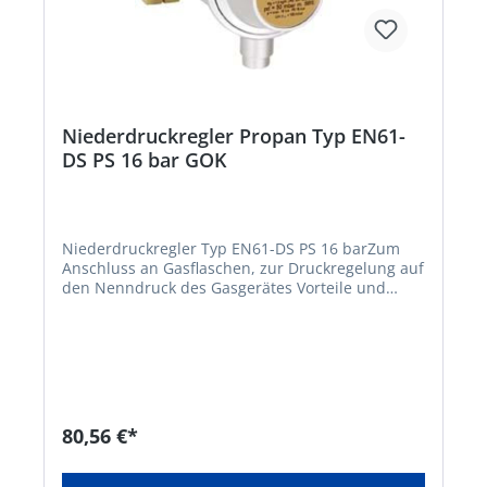
Niederdruckregler Propan Typ EN61-
DS PS 16 bar GOK
Niederdruckregler Typ EN61-DS PS 16 barZum
Anschluss an Gasflaschen, zur Druckregelung auf
den Nenndruck des Gasgerätes Vorteile und
Ausstattung: • Überdruck-Sicherheitseinrichtung
ÜDS zur Absicherung der Verbrauchsgeräte vor
unzulässig hohem Druck • Sichtanzeige (grün/rot)
mit optischem Signal (rot) bei Ausgangsdrücken
über 80 mbar • Integrierte
Schlauchbruchsicherung EFV (SBS) sperrt bei
Schlauchbeschädigung die Gaszufuhr ab •
80,56 €*
besonders geeignet für den Einsatz von
gewerblich genutzten Verbrauchsgeräten mit
Schlauchleitungen länger als 400 mm wie z. B.