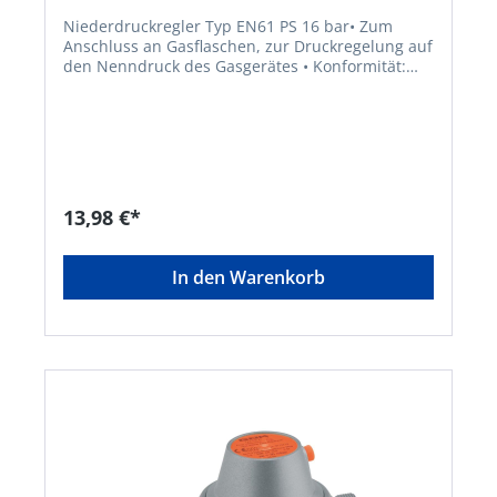
Niederdruckregler Typ EN61 PS 16 bar• Zum
Anschluss an Gasflaschen, zur Druckregelung auf
den Nenndruck des Gasgerätes • Konformität:
EG-Baumusterprüfung nach DGR •
Niederdruckregler Typ EN61 KLF x G 1/4" LH-KN,
50 mbar, 1,5 kg/h Hinweis: Dieser
Niederdruckregler mit einem Betriebsdruck von
50 mbar darf in Deutschland im
gewerblichenBereich nur für den Betrieb von
ortsveränderlichen Verbrauchsanlagen bei
13,98 €*
Bauarbeiten eingesetzt werden.Hersteller: GOK
Regler-und Armaturen-GmbH & Co. KG,
Obernbreiter Str. 2-16, 97340 Marktbreit, DE,
In den Warenkorb
+4993324040, info@gok.de