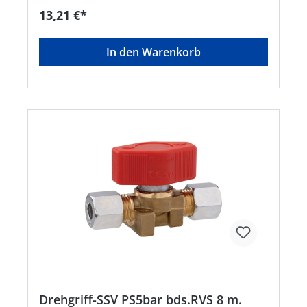
verschlossen werden • Abzweigventil G 1/4" LH-
13,21 €*
ÜM x 2 x G 1/4" LH-KNHersteller: GOK Regler-und
Armaturen-GmbH & Co. KG, Obernbreiter Str. 2-
16, 97340 Marktbreit, DE, +4993324040,
In den Warenkorb
info@gok.de
Drehgriff-SSV PS5bar bds.RVS 8 m.