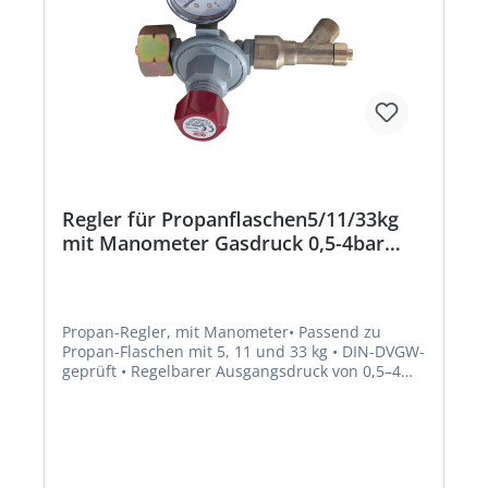
Regler für Propanflaschen5/11/33kg
mit Manometer Gasdruck 0,5-4bar
GCE
Propan-Regler, mit Manometer• Passend zu
Propan-Flaschen mit 5, 11 und 33 kg • DIN-DVGW-
geprüft • Regelbarer Ausgangsdruck von 0,5–4
bar Hinweis: Lieferung erfolgt ohne
Schlauchbruchsicherung!Hersteller: GCE GmbH,
Weyherser Weg 8, 36043 Fulda, DE, +4966183930,
sales-fulda@gcegroup.com