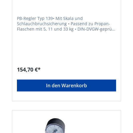
PB-Regler Typ 139• Mit Skala und
Schlauchbruchsicherung • Passend zu Propan-
Flaschen mit 5, 11 und 33 kg • DIN-DVGW-geprüft
• Regelbarer Ausgangsdruck von 0,5–4
barHersteller: GCE GmbH, Weyherser Weg 8,
36043 Fulda, DE, +4966183930, sales-
fulda@gcegroup.com
154,70 €*
In den Warenkorb