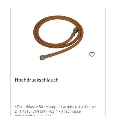
Schlauchabmessung 6,3 x 3,5 mm) G 1/4" LH-ÜM
x RVS 8 x 400 mm, Verbindungsrohr und Winkel-
Aufschraubverschraubung Typ WAI IG G 1/2" x
RVS 8.Hersteller: GOK Regler-und Armaturen-
GmbH & Co. KG, Obernbreiter Str. 2-16, 97340
Marktbreit, DE, +4993324040, info@gok.de
Hochdruckschlauch
• Druckklasse 30 • Komplett armiert, 4 x 4 mm •
DIN 4815, DIN EN 1763-1 • Anschlüsse
beiderseitig G 3/8" LH