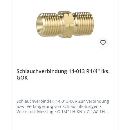
Schlauchverbindung 14-013 R1/4" lks.
GOK
Schlauchverbinder (14 013-00)• Zur Verbindung
bzw. Verlängerung von Schlauchleitungen •
Werkstoff: Messing • G 1/4" LH-KN x G 1/4" LH-
KNHersteller: GOK Regler-und Armaturen-GmbH
& Co. KG, Obernbreiter Str. 2-16, 97340
Marktbreit, DE, +4993324040, info@gok.de