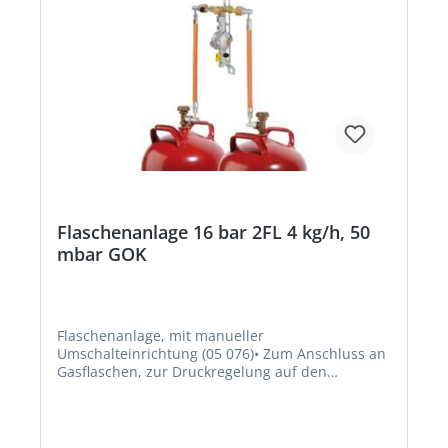
Flaschenanlage 16 bar 2FL 4 kg/h, 50
mbar GOK
Flaschenanlage, mit manueller
Umschalteinrichtung (05 076)• Zum Anschluss an
Gasflaschen, zur Druckregelung auf den
Nenndruck des Gasgerätes • Bei Flaschenanlagen
mit manueller Umschalteinrichtung Typ MUV
erfolgt die Entnahme wechselseitig • Ein
Flaschenwechsel ist ohne Betriebsunterbrechung