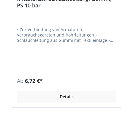
PS 10 bar
• Zur Verbindung von Armaturen,
Verbrauchsgeräten und Rohrleitungen •
Schlauchleitung aus Gummi mit Textileinlage •
Ausführung 6,3 x 3,5 mm, kältebeständig bis -30
°C • Mit Überwurfmutter Typ M und Schneidring
Typ D • Anschluss G 1/4" LH-ÜM x RVS 8 •
Konformität: DVGW-geprüft
Ab
6,72 €*
Details