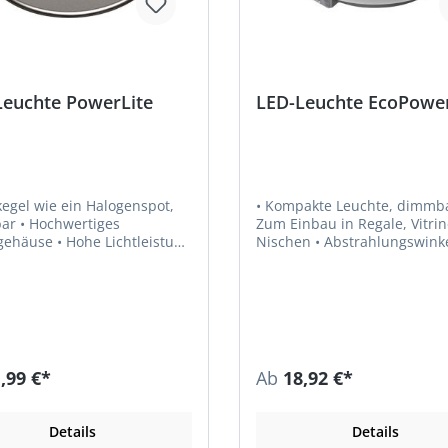
Leuchte PowerLite
LED-Leuchte EcoPowe
tkegel wie ein Halogenspot,
• Kompakte Leuchte, dimmba
ertiges
Zum Einbau in Regale, Vitrin
 Hohe Lichtleistung
Nischen • Abstrahlungswinkel 90° •
n zur Größe • Zum Einbau
Einbau-Ø 68–71 mm • Gesamt-Ø 75
le, Vitrinen, Nischen •
mm • Farbwiedergabe RA > 80 •
erbindung am Gehäuse •
Lichtausbeute 94 lm/W •
6–58 mm • Gesamt-Ø 70
Leistungsaufnahme max. 3,2
Zuleitung 1,8 m • Steckverbindung
usbeute 60 lm/W •
LED Mini M1 Hinweis: Die Version
ngsaufnahme max. 3,5 W •
multiwhite benötigt Zubehö
,99 €*
Ab
18,92 €*
• Steckverbindung
dem Bereich Schalttechnik. LED-
inweis: LED-
Vorschaltgeräte sind separa
altgeräte sind separat zu
bestellen.
Details
Details
en.