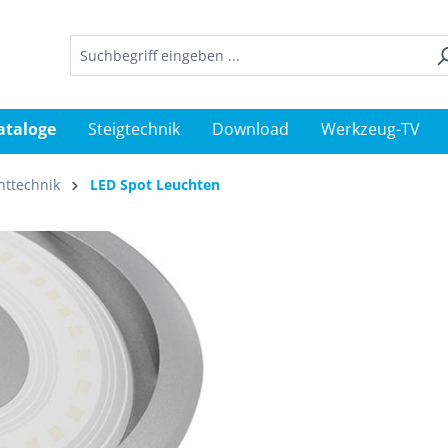
ataloge
Steigtechnik
Download
Werkzeug-TV
httechnik
LED Spot Leuchten