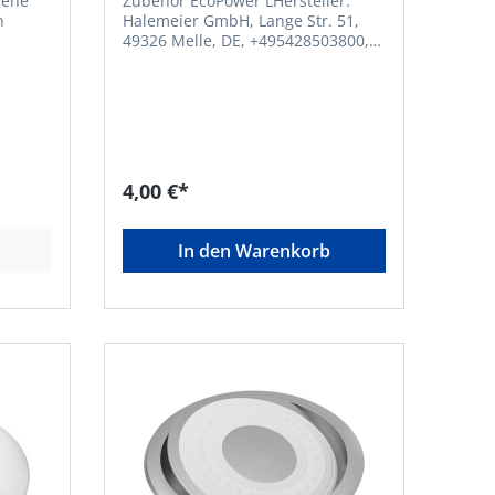
Zubehör EcoPower LHersteller:
Halemeier GmbH, Lange Str. 51,
49326 Melle, DE, +495428503800,
info@halemeier.deAufbaugehäuse,
Edelstahl-Optik
 W •
4,00 €*
t zu
In den Warenkorb