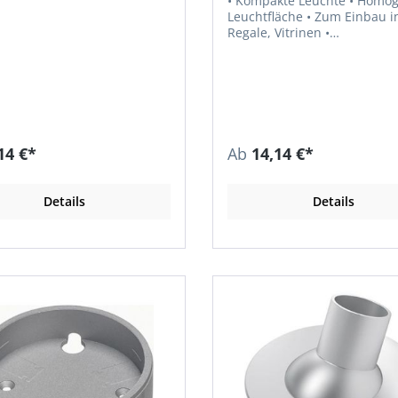
• Kompakte Leuchte • Homogene
Leuchtfläche • Zum Einbau in
Regale, Vitrinen •
Ausstrahlungswinkel 90° • Einbau-
Ø 58–61 mm • Gesamt-Ø 65 mm •
Farbwiedergabe RA > 80 •
Lichtausbeute 106 lm/W •
Leistungsaufnahme max. 1,7
Zuleitung 2 m • Steckverbindung
LED Mini M1 Hinweis: LED-
14 €*
Ab
14,14 €*
Vorschaltgeräte sind separa
bestellen.
Details
Details