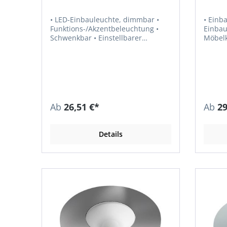
• LED-Einbauleuchte, dimmbar •
• Einba
Funktions-/Akzentbeleuchtung •
Einbau
Schwenkbar • Einstellbarer
Möbelk
Lichtkegel • Licht fokussierbar •
Ausstr
Betriebsspannung 12 Volt DC •
Farbwi
Farbwiedergabe RA > 80 •
Lichta
Lichtausbeute 84 lm/W •
Leistu
Leistungsaufnahme max. 4,3 W •
Zuleitung 1,8 
Ausstrahlungswinkel 90° •
LED Mini M1 Hinw
Schutzart IP 20 • Einbau-Ø 68 mm •
multiw
Ab
26,51 €*
Ab
29
Zuleitung 1,8 m mm •
dem Ber
Steckverbindung M1 Hinweis: LED-
Vorsch
Vorschaltgeräte sind separat zu
bestell
Details
bestellen.