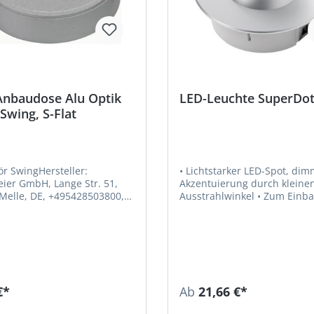
Anbaudose Alu Optik
LED-Leuchte SuperDo
 Swing, S-Flat
r SwingHersteller:
• Lichtstarker LED-Spot, dim
ier GmbH, Lange Str. 51,
Akzentuierung durch kleine
Melle, DE, +495428503800,
Ausstrahlwinkel • Zum Einbau in
halemeier.deAnbaugehäuse
Regale und Vitrinen •
Ausstrahlungswinkel 50° • Einbau-
Ø 35 mm • Gesamt-Ø 40 mm •
Farbwiedergabe RA > 80 •
Lichtausbeute 95 lm/W •
Leistungsaufnahme max. 1,2
Zuleitung 1,8 m • Steckverbindung
€*
Ab
21,66 €*
LED Mini M1 Hinweis: LED-
Vorschaltgeräte sind separa