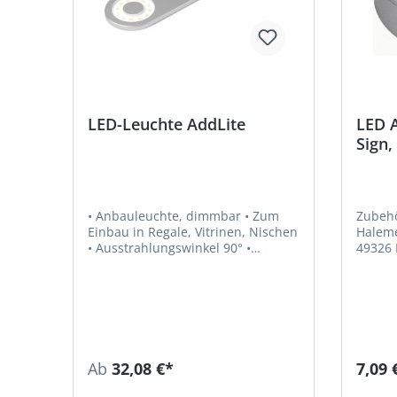
LED-Leuchte AddLite
LED 
Sign,
• Anbauleuchte, dimmbar • Zum
Zubehö
Einbau in Regale, Vitrinen, Nischen
Haleme
• Ausstrahlungswinkel 90° •
49326 
Farbwiedergabe RA > 80 •
info@
Lichtausbeute 70 lm/W •
Leistungsaufnahme max. 2,4 W •
Zuleitung 1,8 m • Steckverbindung
LED Mini M1 Hinweis: LED-
Vorschaltgeräte sind separat zu
bestellen.
Ab
32,08 €*
7,09 