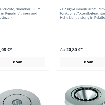
uleuchte, dimmbar • Zum
• Design-Einbauleuchte, dim
 in Regale, Vitrinen und
Funktions-/Akzentbeleuchtun
ränze •
Hohe Lichtleistung in Relati
ahlungswinkel 90° •
Größe • Zum Einbau in Regale,
edergabe RA > 80 •
Vitrinen • Steckverbindung am
usbeute 83 lm/W •
Gehäuse • Einbau-Ø 58 mm •
ngsaufnahme max. 2,2 W •
Gesamt-Ø 68 mm •
m • Steckverbindung
Farbwiedergabe RA 85 •
eis: Die Version
Lichtausbeute 70 lm/W •
hite benötigt Zubehör aus
Leistungsaufnahme max. 4 W
,08 €*
Ab
20,80 €*
eich Schalttechnik. LED-
Zuleitung 2 m • Steckverbindung
altgeräte sind separat zu
LED Mini M1 • Für eine
en.
Küchennische mindestens z
Details
Details
Leuchten pro Meter einsetzten 
Version multiwhite benötigt
Zubehör aus dem Bereich
Schalttechnik. Hinweis: LED-
Vorschaltgeräte und MultiWh
Steuergeräte sind separat z
bestellen.