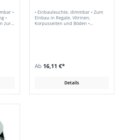
mbar •
• Einbauleuchte, dimmbar • Zum
g •
Einbau in Regale, Vitrinen,
on zur
Korpusseiten und Böden •
Ausstrahlungswinkel 90° •
Farbwiedergabe RA > 80 •
Lichtausbeute 45 lm/W •
Leistungsaufnahme max. 1,4 W •
Zuleitung 1,8 m • Steckverbindung
LED Mini M1 Hinweis: LED-
 •
Vorschaltgeräte sind separat zu
Ab
16,11 €*
bestellen.
wei
Details
Die
ite-
u