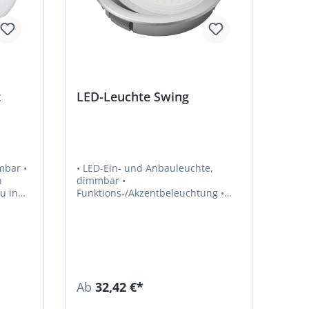
t
LED-Leuchte Swing
mbar •
• LED-Ein- und Anbauleuchte,
n
dimmbar •
Funktions-/Akzentbeleuchtung •
Schwenkbar • Homogene
Leuchtfläche • Optisch passend zu
den Leuchten S-Flat und MiniFlat
Leuchte • Für den Einbau in
Regale, Vitrinen •
 W •
Betriebsspannung 12 Volt DC •
Farbwiedergabe RA > 90 •
Ab
32,42 €*
Lichtausbeute 80 lm/W •
t zu
Leistungsaufnahme 2,5 W •