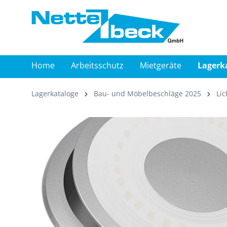
springen
Zur Hauptnavigation springen
Home
Arbeitsschutz
Mietgeräte
Lagerk
Lagerkataloge
Bau- und Möbelbeschläge 2025
Lic