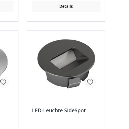
Ausstrahlungswinkel 900° •
Details
Schutzart IP 20 • Einbau-Ø 68 mm •
Zuleitung 1,8 m • Steckverbindung
M1 Hinweis: LED-Vorschaltgeräte
sind separat zu bestellen.
LED-Leuchte SideSpot