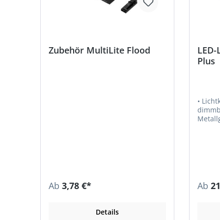
Zubehör MultiLite Flood
LED-
Plus
• Lich
dimmbar • Hochw
Metallgehäuse •
in Relatio
in Rega
Steckv
Einbau-Ø 5
mm • Farbwiedergabe RA > 85 •
Lichta
Leistu
Ab
3,78 €*
Ab
21
Zuleitung 3 m 
LED Mini M1 H
Vorsch
Details
bestell