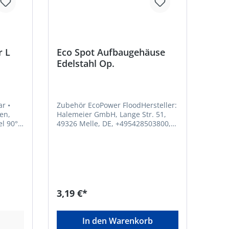
r L
Eco Spot Aufbaugehäuse
Edelstahl Op.
r •
Zubehör EcoPower FloodHersteller:
en,
Halemeier GmbH, Lange Str. 51,
49326 Melle, DE, +495428503800,
info@halemeier.deAufbaugehäuse,
Edelstahl-Optik
 W •
r aus
3,19 €*
t zu
In den Warenkorb