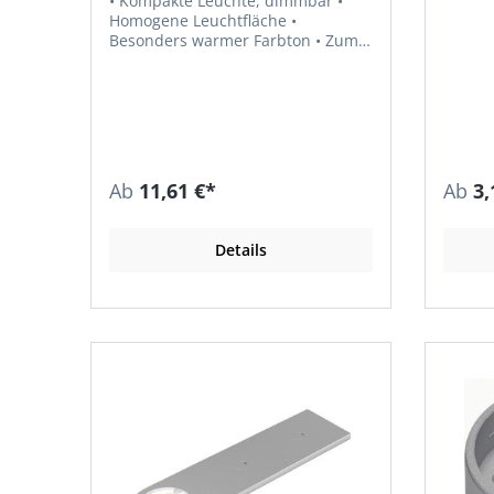
• Kompakte Leuchte, dimmbar •
Homogene Leuchtfläche •
Besonders warmer Farbton • Zum
Einbai in Regale, Vitrinen •
Ausstrahlungswinkel 90° • Einbau-
Ø 58 mm • Gesamt-Ø 63,7 mm •
Farbwiedergabe RA > 80 •
Lichtausbeute 87 lm/W •
Leistungsaufnahme max. 1,5 W •
Zuleitung 1,8 m • Steckverbindung
Ab
11,61 €*
Ab
3,
LED Mini M1 Hinweis: LED-
Vorschaltgeräte sind separat zu
bestellen.
Details