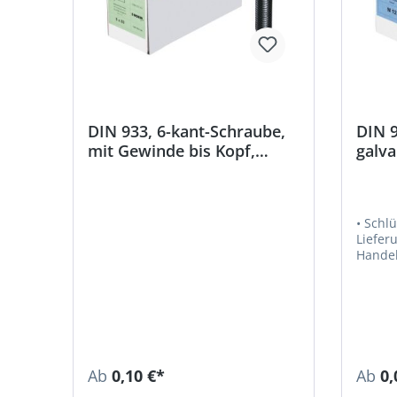
DIN 933, 6-kant-Schraube,
DIN 9
mit Gewinde bis Kopf,
galva
Edelstahl A2
Hand
• Schl
Lieferun
Handel
Ab
0,10 €*
Ab
0,