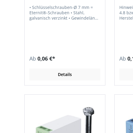
• Schlüsselschrauben-Ø 7 mm =
Hinweis: Zukünftig ISO 86
Eternit®-Schrauben • Stahl,
4.8 bz
galvanisch verzinkt • Gewindelänge
Herstel
≥ 0,6 l • Ohne Abdeckkappe
Hinweis: Alternativ mit Vollgewinde
nach Wahl des Herstellers
Ab
0,06 €*
Ab
0,
Details