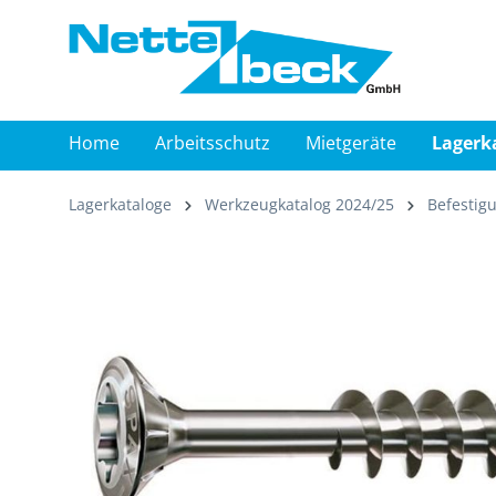
springen
Zur Hauptnavigation springen
Home
Arbeitsschutz
Mietgeräte
Lagerk
Lagerkataloge
Werkzeugkatalog 2024/25
Befestig