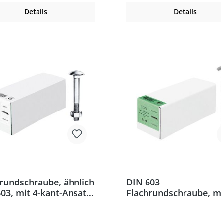
Details
Details
rundschraube, ähnlich
DIN 603
03, mit 4-kant-Ansatz
Flachrundschraube, mi
-kant-Mutter, verzinkt
kant-Ansatz, ohne 6-k
ossschrauben)
Mutter, Edelstahl A2