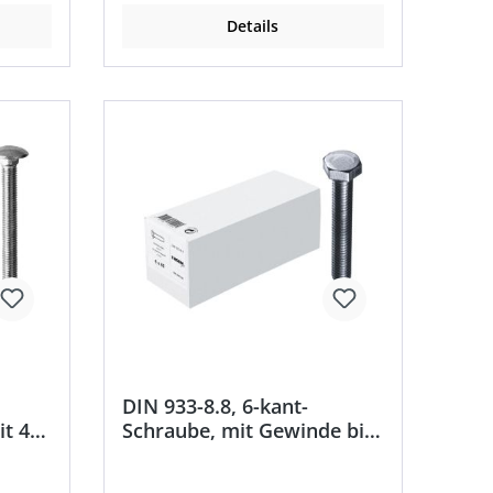
Details
DIN 933-8.8, 6-kant-
t 4-
Schraube, mit Gewinde bis
ant-
Kopf, galvanisch verzinkt