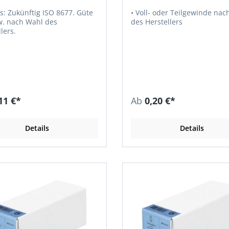
(Schlossschrauben)
77. Güte
• Voll- oder Teilgewinde nac
w. nach Wahl des
des Herstellers
lers.
11 €*
Ab
0,20 €*
Details
Details