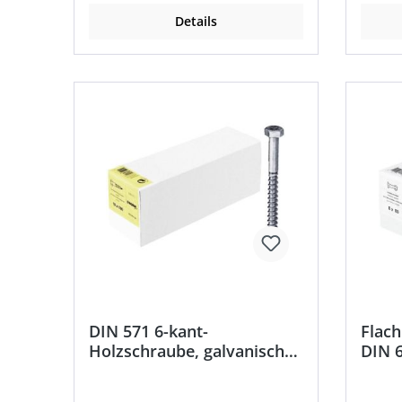
Details
DIN 571 6-kant-
Flach
Holzschraube, galvanisch
DIN 6
verzinkt
und 6
(Schl