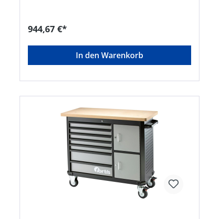
19; 21; 22; 24; 27; 30; 32; 36; 41 mm.Hersteller:
GEDORE Werkzeugfabrik GmbH & Co. KG,
Remscheider Straße 149, 42899 Remscheid, DE,
944,67 €*
+492191596900, gedore.empfang@gedore.com
In den Warenkorb