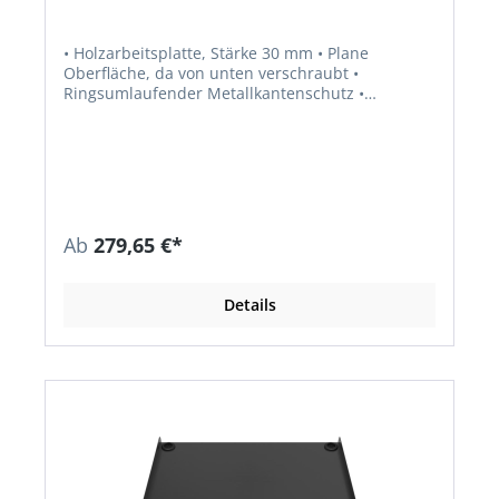
• Holzarbeitsplatte, Stärke 30 mm • Plane
Oberfläche, da von unten verschraubt •
Ringsumlaufender Metallkantenschutz •
Untergestell zusammenlegbar •
Pulverbeschichtet RAL 5002 • Für den mobilen
und stationären Einsatz
Ab
279,65 €*
Details