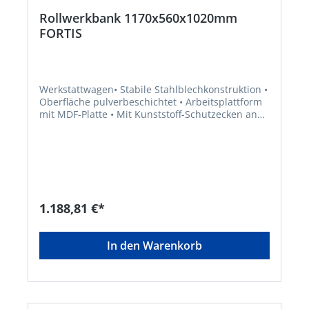
Rollwerkbank 1170x560x1020mm
FORTIS
Werkstattwagen• Stabile Stahlblechkonstruktion •
Oberfläche pulverbeschichtet • Arbeitsplattform
mit MDF-Platte • Mit Kunststoff-Schutzecken an
der Unterseite des Korpus • 2 Laufrollen und 2
Lenkrollen mit Feststeller • Schubfächer einseitig
ausziehbar • Vollauszug • Schublade mit 2,5 mm
starker Schutzmatte zum Schutz des
Schubladenbodens • Kugelgelagerte
Führungsschienen • Zwei geräumige Fächer mit
Tür • Beide Stirnseiten mit 4-kant-Lochung •
1.188,81 €*
Zentralverriegelung der Schubladen durch
Zylinderschloss, Türen lassen sich einzeln
verschließen • Alle Schlösser
In den Warenkorb
gleichschließendHersteller: Einkaufsbüro
Deutscher Eisenhändler GmbH, EDE Platz 1,
42389 Wuppertal, DE, +4920260960,
webkontakt@ede.de