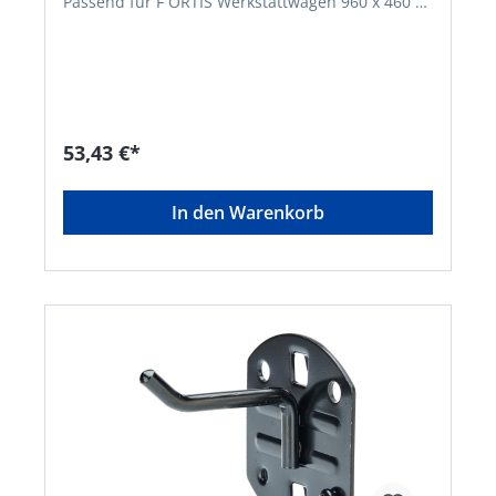
Passend für F ORTIS Werkstattwagen 960 x 460 x
1020 mmHersteller: Einkaufsbüro Deutscher
Eisenhändler GmbH, EDE Platz 1, 42389
Wuppertal, DE, +4920260960,
webkontakt@ede.de
53,43 €*
In den Warenkorb