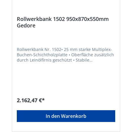
Rollwerkbank 1502 950x870x550mm
Gedore
Rollwerkbank Nr. 1502• 25 mm starke Multiplex-
Buchen-Schichtholzplatte • Oberfläche zusätzlich
durch Leinölfirnis geschützt • Stabile
Stahlblechkonstruktion • Fersenschutz-Kantung •
2 große Laufrollen und 2 Lenkrollen mit
Totalfeststeller • 6 Schubfächer mit Vollauszug •
Einhand-Sicherheitsverriegelung • Schubfächer
individuell unterteilbar • Kugelgelagerte
Führungsschienen • Große, frei zugängliche
Ablagen für sperrige Teile • Zentralverriegelung
2.162,47 €*
durch Zylinderschloss Lieferung: Inklusive 10
Längsteiler, 2 Querteiler und 2
Distanzboxen.Hersteller: GEDORE Werkzeugfabrik
In den Warenkorb
GmbH & Co. KG, Remscheider Straße 149, 42899
Remscheid, DE, +492191596900,
gedore.empfang@gedore.com