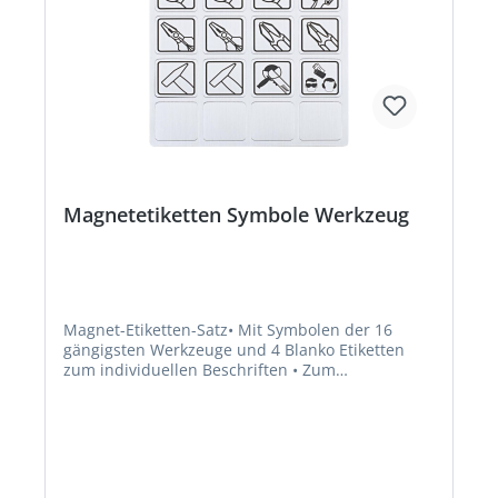
Magnetetiketten Symbole Werkzeug
Magnet-Etiketten-Satz• Mit Symbolen der 16
gängigsten Werkzeuge und 4 Blanko Etiketten
zum individuellen Beschriften • Zum
Kennzeichen der Schubladen bei
Werkstattwagen oder SchränkenHersteller:
Einkaufsbüro Deutscher Eisenhändler GmbH,
EDE Platz 1, 42389 Wuppertal, DE, +4920260960,
webkontakt@ede.de