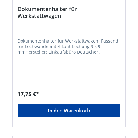
Dokumentenhalter für
Werkstattwagen
Dokumentenhalter für Werkstattwagen• Passend
für Lochwände mit 4-kant-Lochung 9 x 9
mmHersteller: Einkaufsbüro Deutscher
Eisenhändler GmbH, EDE Platz 1, 42389
Wuppertal, DE, +4920260960,
webkontakt@ede.de
17,75 €*
In den Warenkorb