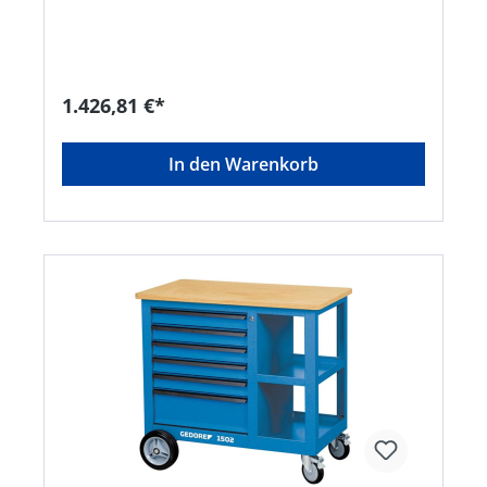
ausziehbar • Kugelgelagerte Führungsschienen •
Geräumiges Fach mit Tür und 2 Einlegebögen
und 3 Schubladen an der Seite • Großes Fach mit
2 Einlegeböden und abschließbarer Jalousie auf
der Rückseite • Seitenwand mit 4-kant-Lochung •
1.426,81 €*
Zentralverriegelung der Schubladen pro Seite
durch Zylinderschloss, Jalousie und Tür lassen
sich separat verschließen • Alle Schlösser
In den Warenkorb
gleichschließend • Lieferung mit insgesamt 6
Schlüsseln (2 je Schloss)Hersteller: Einkaufsbüro
Deutscher Eisenhändler GmbH, EDE Platz 1,
42389 Wuppertal, DE, +4920260960,
webkontakt@ede.de