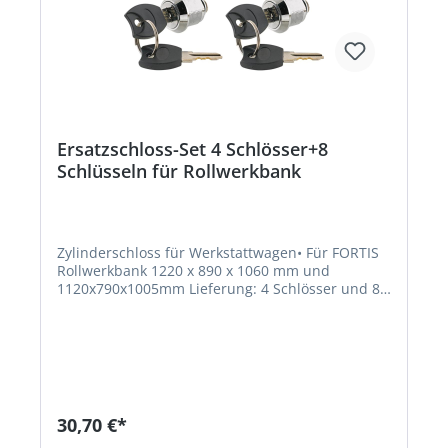
Ersatzschloss-Set 4 Schlösser+8
Schlüsseln für Rollwerkbank
Zylinderschloss für Werkstattwagen• Für FORTIS
Rollwerkbank 1220 x 890 x 1060 mm und
1120x790x1005mm Lieferung: 4 Schlösser und 8
Schlüssel.Hersteller: Einkaufsbüro Deutscher
Eisenhändler GmbH, EDE Platz 1, 42389
Wuppertal, DE, +4920260960,
webkontakt@ede.de
30,70 €*