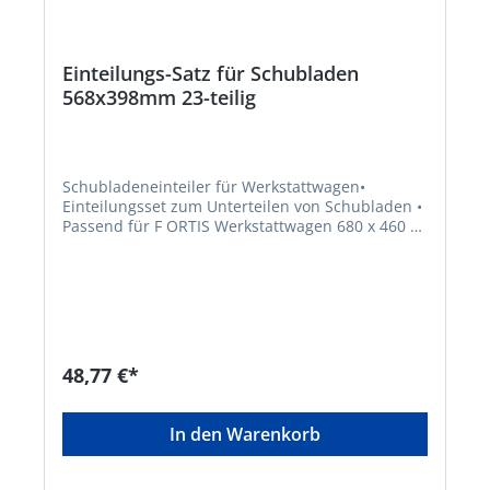
Einteilungs-Satz für Schubladen
568x398mm 23-teilig
Schubladeneinteiler für Werkstattwagen•
Einteilungsset zum Unterteilen von Schubladen •
Passend für F ORTIS Werkstattwagen 680 x 460 x
1020 mm, 705 x 460 x 1020 mm, 910 x 475 x 1000
mm, 1070 x 460 x 1020 mm und
RollwerkbankHersteller: Einkaufsbüro Deutscher
Eisenhändler GmbH, EDE Platz 1, 42389
Wuppertal, DE, +4920260960,
webkontakt@ede.de
48,77 €*
In den Warenkorb