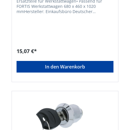
Ersatzteile für Werkstattwagen• Passend für
FORTIS Werkstattwagen 680 x 460 x 1020
mmHersteller: Einkaufsbüro Deutscher
Eisenhändler GmbH, EDE Platz 1, 42389
Wuppertal, DE, +4920260960,
webkontakt@ede.de
15,07 €*
In den Warenkorb