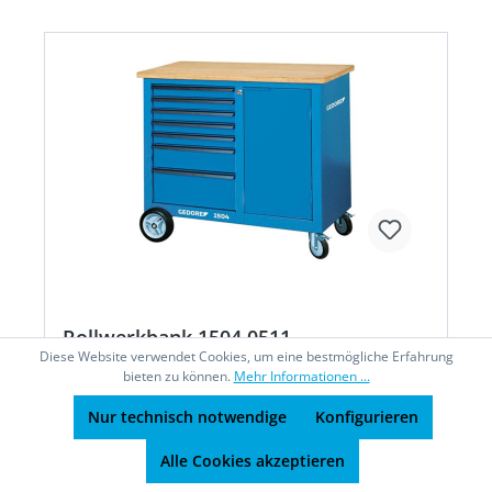
Rollwerkbank 1504 0511
Diese Website verwendet Cookies, um eine bestmögliche Erfahrung
1100x550x985mm Gedore
bieten zu können.
Mehr Informationen ...
Nur technisch notwendige
Konfigurieren
Rollwerkbank Nr. 1504• 30 mm starke Multiplex-
Alle Cookies akzeptieren
Buchen-Schichtholzplatte • Oberfläche zusätzlich
durch Leinölfirnis geschützt • Stabile