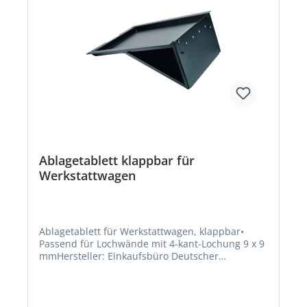
Ablagetablett klappbar für
Werkstattwagen
Ablagetablett für Werkstattwagen, klappbar•
Passend für Lochwände mit 4-kant-Lochung 9 x 9
mmHersteller: Einkaufsbüro Deutscher
Eisenhändler GmbH, EDE Platz 1, 42389
Wuppertal, DE, +4920260960,
webkontakt@ede.de