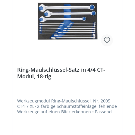
Ring-Maulschlüssel-Satz in 4/4 CT-
Modul, 18-tlg
Werkzeugmodul Ring-Maulschlüssel, Nr. 2005
CT4-7 XL• 2-farbige Schaumstoffeinlage, fehlende
Werkzeuge auf einen Blick erkennen • Passend
für Schubladen 640 x 400 mm bei GEDORE
Werkstattwagen Typ 2005 und und für WSL-L7,
WHL-L7 und 1507 XL Inhalt: 18 Ring-
Maulschlüssel 10; 11; 12; 13; 14; 15; 16; 17; 18;