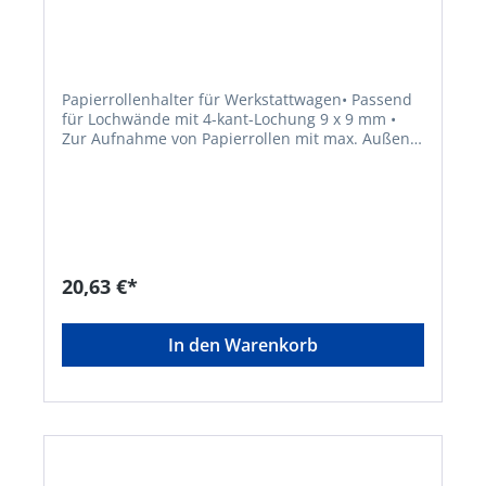
Papierrollenhalter für Werkstattwagen• Passend
für Lochwände mit 4-kant-Lochung 9 x 9 mm •
Zur Aufnahme von Papierrollen mit max. Außen-
Ø 360 mm, Rollenbreite 330 mm und Innen-Ø 20
mmHersteller: Einkaufsbüro Deutscher
Eisenhändler GmbH, EDE Platz 1, 42389
Wuppertal, DE, +4920260960,
webkontakt@ede.de
20,63 €*
In den Warenkorb