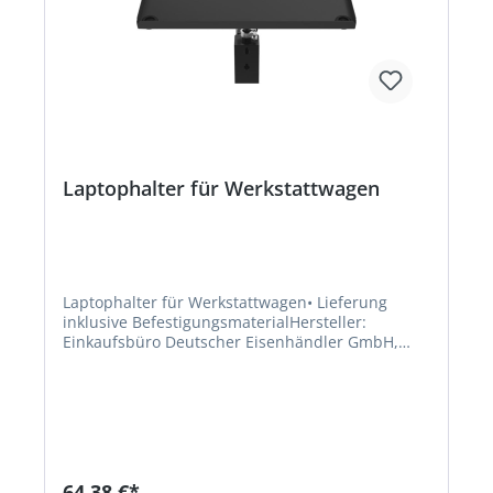
Laptophalter für Werkstattwagen
Laptophalter für Werkstattwagen• Lieferung
inklusive BefestigungsmaterialHersteller:
Einkaufsbüro Deutscher Eisenhändler GmbH,
EDE Platz 1, 42389 Wuppertal, DE, +4920260960,
webkontakt@ede.de
64,38 €*