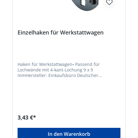
Einzelhaken für Werkstattwagen
Haken für Werkstattwagen• Passend für
Lochwände mit 4-kant-Lochung 9 x 9
mmHersteller: Einkaufsbüro Deutscher
Eisenhändler GmbH, EDE Platz 1, 42389
Wuppertal, DE, +4920260960,
webkontakt@ede.de
3,43 €*
In den Warenkorb