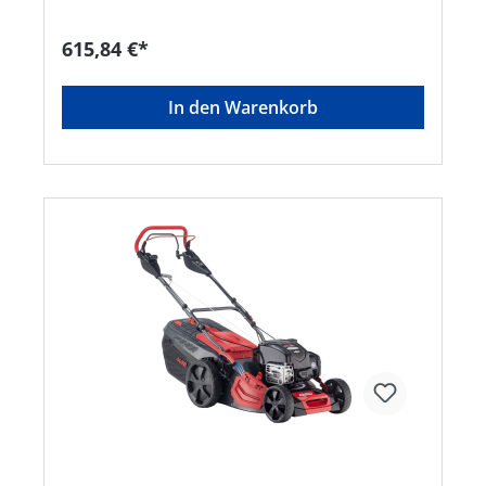
geformter Führungsholm mit Komfortgriff und
griffoptimierten Schaltbügeln • Kugelgelagerte
615,84 €*
Räder für leichtes Schieben • Gehäuse aus
Stahlblech pulverbeschichtetHersteller: AL-KO
Geräte GmbH, Ichenhauser Straße 14, 89359
In den Warenkorb
Kötz, DE, +4982212030, gardentech@al-ko.de