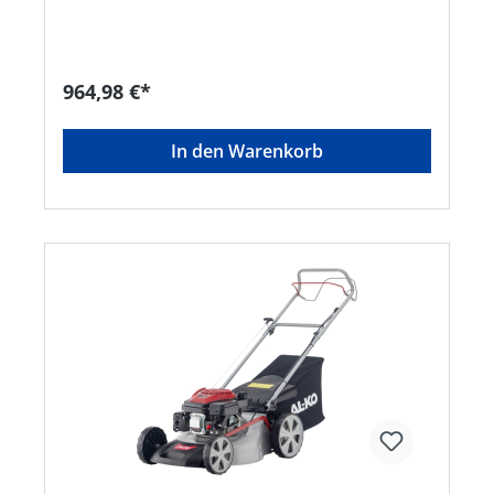
EasyClick Einhängung • Hinterradantrieb
Variospeed ca. 2,5–4,5 km/h • Zentrale
Schnitthöhenverstellung • Praktischer
Fronttragegriff • Ergonomisch geformter
Führungsholm mit Komfortgriff und
964,98 €*
griffoptimierten Schaltbügeln • Kugelgelagerte
Räder für leichtes Schieben • Gehäuse aus
Stahlblech pulverbeschichtetHersteller: AL-KO
In den Warenkorb
Geräte GmbH, Ichenhauser Straße 14, 89359
Kötz, DE, +4982212030, gardentech@al-ko.de