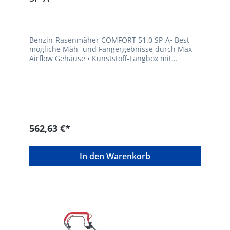
Benzin-Rasenmäher COMFORT 51.0 SP-A• Best
mögliche Mäh- und Fangergebnisse durch Max
Airflow Gehäuse • Kunststoff-Fangbox mit
Füllstandsanzeige, Boxzunge und EasyClick
Einhängung • Hinterradantrieb 1-Gang, ca. 3,5
km/h • Praktischer Fronttragegriff • Ergonomisch
geformter Führungsholm mit Komfortgriff •
Kugelgelagerte Räder für leichtes Schieben •
Gehäuse aus Stahlblech
pulverbeschichtetHersteller: AL-KO Geräte
562,63 €*
GmbH, Ichenhauser Straße 14, 89359 Kötz, DE,
+4982212030, gardentech@al-ko.de
In den Warenkorb