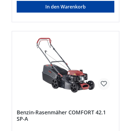
AL-KO Geräte GmbH, Ichenhauser Straße 14,
In den Warenkorb
89359 Kötz, DE, +4982212030, gardentech@al-
ko.deHinweis: Lieferung direkt vom Hersteller.
Kein Lagerartikel. Abweichende Lieferzeit!
Lieferung frachtfrei. Artikel ist von der
Rücknahme ausgeschlossen!
Benzin-Rasenmäher COMFORT 42.1
SP-A