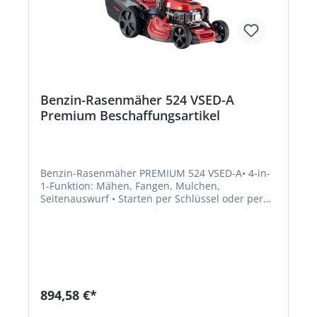
Benzin-Rasenmäher 524 VSED-A
Premium Beschaffungsartikel
Benzin-Rasenmäher PREMIUM 524 VSED-A• 4-in-
1-Funktion: Mähen, Fangen, Mulchen,
Seitenauswurf • Starten per Schlüssel oder per
Seilzug • Best mögliche Mäh- und
Fangergebnisse durch Max Airflow Gehäuse •
Fangbox mit Füllstandsanzeige •
Hinterradantrieb, stufenlos, ca. 2,5–4,5 km/h •
Praktischer Fronttragegriff • Ergonomisch
geformter Führungsholm mit Komfortgriff •
Zentrale, komfortable Schnitthöhenverstellung •
894,58 €*
XXL-Laufräder für leichtes Schieben und gute
Traktion • Für Gärten bis zu 1800 m²Hersteller: