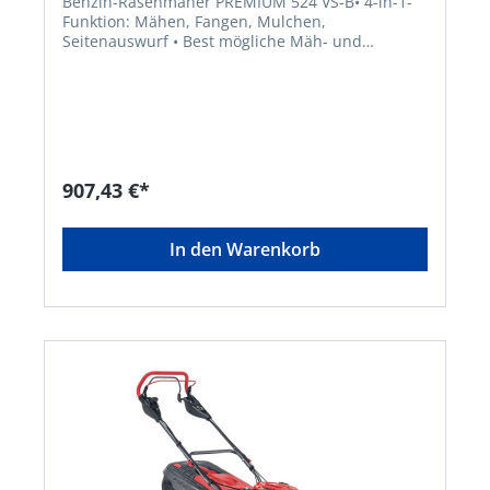
Benzin-Rasenmäher PREMIUM 524 VS-B• 4-in-1-
Funktion: Mähen, Fangen, Mulchen,
Seitenauswurf • Best mögliche Mäh- und
Fangergebnisse durch Max Airflow Gehäuse •
Kunststoff-Fangbox mit Füllstandsanzeige und
EasyClick Einhängung • Hinterradantrieb,
stufenlos, ca. 2,5–4,5 km/h • Praktischer
Fronttragegriff • Ergonomisch geformter
Führungsholm mit Komfortgriff • Zentrale,
komfortable Schnitthöhenverstellung • XXL-
907,43 €*
Laufräder für leichtes Schieben und gute
Traktion • Für Gärten bis zu 1800 m²Hersteller:
AL-KO Geräte GmbH, Ichenhauser Straße 14,
In den Warenkorb
89359 Kötz, DE, +4982212030, gardentech@al-
ko.deHinweis: Lieferung direkt vom Hersteller.
Kein Lagerartikel. Abweichende Lieferzeit!
Lieferung frachtfrei. Artikel ist von der
Rücknahme ausgeschlossen!