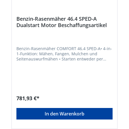
Benzin-Rasenmäher 46.4 SPED-A
Dualstart Motor Beschaffungsartikel
Benzin-Rasenmäher COMFORT 46.4 SPED-A• 4-in-
1-Funktion: Mähen, Fangen, Mulchen und
Seitenauswurfmähen • Starten entweder per
Seilzug oder elektrisch per Schlüssel • Best
mögliche Mäh- und Fangergebnisse durch Max
Airflow Gehäuse • Fangbox mit Füllstandsanzeige
• Hinterradantrieb 1-Gang, ca. 3,5 km/h •
Praktischer Fronttragegriff • Ergonomisch
geformter Führungsholm mit Komfortgriff •
Kugelgelagerte Räder für leichtes Schieben •
781,93 €*
Gehäuse aus Stahlblech
pulverbeschichtetHersteller: AL-KO Geräte
GmbH, Ichenhauser Straße 14, 89359 Kötz, DE,
In den Warenkorb
+4982212030, gardentech@al-ko.deHinweis:
Lieferung direkt vom Hersteller. Kein Lagerartikel.
Abweichende Lieferzeit! Lieferung frachtfrei.