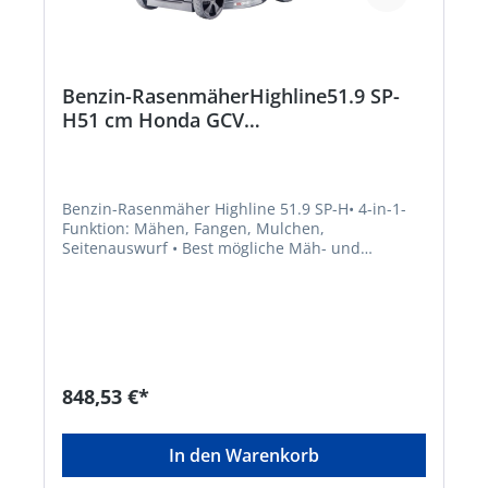
Benzin-RasenmäherHighline51.9 SP-
H51 cm Honda GCV
170Beschaffungsartikel
Benzin-Rasenmäher Highline 51.9 SP-H• 4-in-1-
Funktion: Mähen, Fangen, Mulchen,
Seitenauswurf • Best mögliche Mäh- und
Fangergebnisse durch Max Airflow Gehäuse •
Neuentwickelter Honda Motor der Next
Generation • Kunststoff-Fangbox mit
Füllstandsanzeige, Boxzunge und EasyClick
Einhängung • Hinterradantrieb 1-Gang, ca. 3,5
km/h • Ergonomisch geformter Führungsholm •
Kugelgelagerte Räder für leichtes Schieben •
848,53 €*
Gehäuse aus Stahlblech
pulverbeschichtetHersteller: AL-KO Geräte
GmbH, Ichenhauser Straße 14, 89359 Kötz, DE,
In den Warenkorb
+4982212030, gardentech@al-ko.de