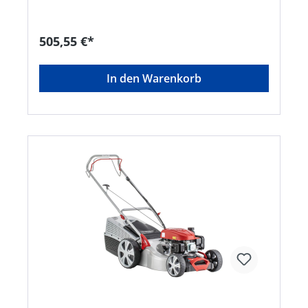
geformter Führungsholm mit Komfortgriff •
Kugelgelagerte Räder für leichtes Schieben •
Hinterradantrieb 1-Gang ca. 3,5 km/hHersteller:
505,55 €*
AL-KO Geräte GmbH, Ichenhauser Straße 14,
89359 Kötz, DE, +4982212030, gardentech@al-
ko.de
In den Warenkorb