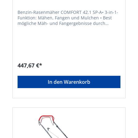
Benzin-Rasenmäher COMFORT 42.1 SP-A• 3-in-1-
Funktion: Mähen, Fangen und Mulchen • Best
mögliche Mäh- und Fangergebnisse durch
aerodynamische Gehäuseform • Kunststoff-
Fangbox mit Füllstandsanzeige und großer
Entleeröffnung • Zentrale
Schnitthöhenverstellung • Hinterradantrieb 1-
Gang • Ergonomisch geformter Führungsholm mit
Komfortgriff • Kugelgelagerte Räder für leichtes
Schieben • Gehäuse aus Stahlblech
447,67 €*
pulverbeschichtetHersteller: AL-KO Geräte
GmbH, Ichenhauser Straße 14, 89359 Kötz, DE,
+4982212030, gardentech@al-ko.de
In den Warenkorb