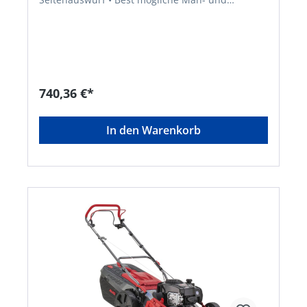
Fangergebnisse durch Max Airflow Gehäuse •
Kunststoff-Fangbox 70 L mit Füllstandsanzeige •
Hinterradantrieb 1-Gang, ca. 3,5 km/h •
Praktischer Fronttragegriff • Ergonomisch
geformter Führungsholm mit Komfortgriff und
griffoptimierten Schaltbügeln • Kugelgelagerte
Räder für leichtes Schieben • Gehäuse aus
740,36 €*
Stahlblech pulverbeschichtet • Zentrale,
komfortable SchnitthöhenverstellungHersteller:
AL-KO Geräte GmbH, Ichenhauser Straße 14,
In den Warenkorb
89359 Kötz, DE, +4982212030, gardentech@al-
ko.de