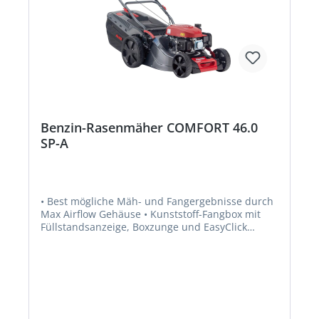
Benzin-Rasenmäher COMFORT 46.0
SP-A
• Best mögliche Mäh- und Fangergebnisse durch
Max Airflow Gehäuse • Kunststoff-Fangbox mit
Füllstandsanzeige, Boxzunge und EasyClick
Einhängung • Hinterradantrieb 1-Gang •
Praktischer Fronttragegriff • Ergonomisch
geformter Führungsholm mit Komfortgriff •
Kugelgelagerte Räder für leichtes Schieben •
Gehäuse aus Stahlblech pulverbeschichtet