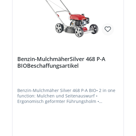
Benzin-MulchmäherSilver 468 P-A
BIOBeschaffungsartikel
Benzin-Mulchmäher Silver 468 P-A BIO• 2 in one
function: Mulchen und Seitenauswurf •
Ergonomisch geformter Führungsholm •
Achsweise Schnitthöhenverstellung 4-fach •
Stabile durchgehende Radachsen • Motortyp AL-
KO Pro 125 QSS mit Quick Start SystemHersteller:
AL-KO Geräte GmbH, Ichenhauser Straße 14,
89359 Kötz, DE, +4982212030, gardentech@al-
ko.de