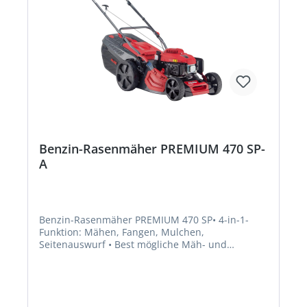
Benzin-Rasenmäher PREMIUM 470 SP-
A
Benzin-Rasenmäher PREMIUM 470 SP• 4-in-1-
Funktion: Mähen, Fangen, Mulchen,
Seitenauswurf • Best mögliche Mäh- und
Fangergebnisse durch Max Airflow Gehäuse •
Kunststoff-Fangbox mit Füllstandsanzeige,
Boxzunge und EasyClick Einhängung •
Hinterradantrieb 1-Gang, ca. 3,5 km/h •
Praktischer Fronttragegriff • Ergonomisch