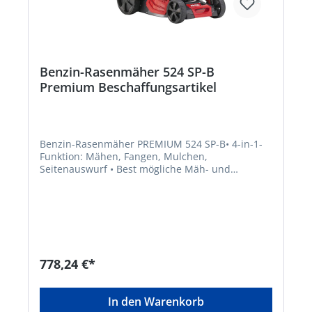
Benzin-Rasenmäher 524 SP-B
Premium Beschaffungsartikel
Benzin-Rasenmäher PREMIUM 524 SP-B• 4-in-1-
Funktion: Mähen, Fangen, Mulchen,
Seitenauswurf • Best mögliche Mäh- und
Fangergebnisse durch Max Airflow Gehäuse •
Kunststoff-Fangbox mit Füllstandsanzeige und
EasyClick Einhängung • Hinterradantrieb 1-Gang •
Praktischer Fronttragegriff • Ergonomisch
geformter Führungsholm mit Komfortgriff •
Zentrale, komfortable Schnitthöhenverstellung •
XXL-Laufräder für leichtes Schieben und gute
778,24 €*
Traktion • Für Gärten bis zu 1800 m²Hersteller:
AL-KO Geräte GmbH, Ichenhauser Straße 14,
89359 Kötz, DE, +4982212030, gardentech@al-
In den Warenkorb
ko.deHinweis: Lieferung direkt vom Hersteller.