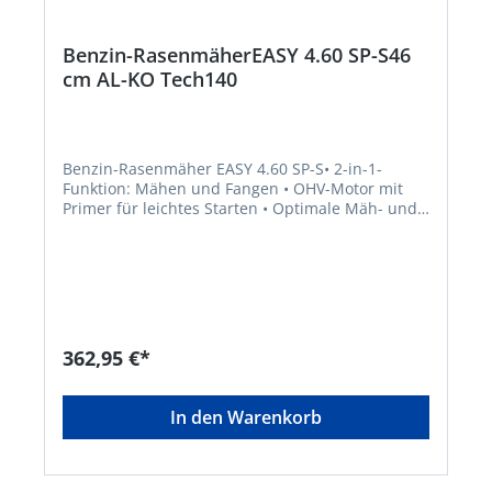
Benzin-RasenmäherEASY 4.60 SP-S46
cm AL-KO Tech140
Benzin-Rasenmäher EASY 4.60 SP-S• 2-in-1-
Funktion: Mähen und Fangen • OHV-Motor mit
Primer für leichtes Starten • Optimale Mäh- und
Fangergebnisse durch aerodynamische
Gehäuseform • Gewebefangbox für
platzsparende Lagerung • Zentrale
Schnitthöhenverstellung • Ergonomisch
geformter Führungsholm • 1-Gang-
Hinterradantrieb • Mit Fronttragegriff •
Kugelgelagerte Antriebsräder für leichtes
362,95 €*
Schieben • Mit Stahlblechgehäuse,
pulverbeschichtetHersteller: AL-KO Geräte
GmbH, Ichenhauser Straße 14, 89359 Kötz, DE,
In den Warenkorb
+4982212030, gardentech@al-ko.de