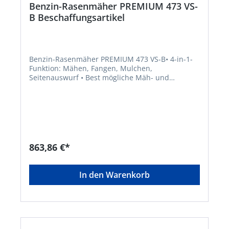
Benzin-Rasenmäher PREMIUM 473 VS-
B Beschaffungsartikel
Benzin-Rasenmäher PREMIUM 473 VS-B• 4-in-1-
Funktion: Mähen, Fangen, Mulchen,
Seitenauswurf • Best mögliche Mäh- und
Fangergebnisse durch Max Airflow Gehäuse •
Kunststoff-Fangbox mit Füllstandsanzeige und
EasyClick Einhängung • Radantrieb mit
stufenloser Geschwindigkeitsregelung von 2,5 bis
4,5 km/h • Praktischer Fronttragegriff •
Ergonomisch geformter Führungsholm mit
Komfortgriff und griffoptimierten Schaltbügeln •
863,86 €*
Zentrale, komfortable Schnitthöhenverstellung •
XXL-Laufräder für leichtes Schieben und gute
TraktionHersteller: AL-KO Geräte GmbH,
In den Warenkorb
Ichenhauser Straße 14, 89359 Kötz, DE,
+4982212030, gardentech@al-ko.de