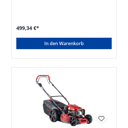
Füllstandsanzeige und großer Entleeröffnung •
Einzelrad Schnitthöhenverstellung • Praktischer
Fronttragegriff • Kugelgelagerte Räder für
leichtes Schieben • Gehäuse aus Stahlblech
pulverbeschichtetHersteller: AL-KO Geräte
499,34 €*
GmbH, Ichenhauser Straße 14, 89359 Kötz, DE,
+4982212030, gardentech@al-ko.de
In den Warenkorb