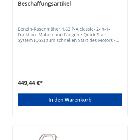
Beschaffungsartikel
Benzin-Rasenmäher 4.62 P-A classic• 2-in-1-
Funktion: Mähen und Fangen • Quick-Start-
System (QSS) zum schnellen Start des Motors •
Optimale Mäh- und Fangergebnisse durch
aerodynamische Gehäuseform mit hohem
Auswurfkanal • Fangbox mit Füllstandsanzeige
und großer Entleeröffnung • Ergonomisch
geformter Führungsholm mit Komfortgriff •
Kugelgelagerte Räder für leichtes
SchiebenHersteller: AL-KO Geräte GmbH,
449,44 €*
Ichenhauser Straße 14, 89359 Kötz, DE,
+4982212030, gardentech@al-ko.de
In den Warenkorb