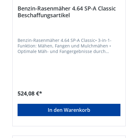
Benzin-Rasenmäher 4.64 SP-A Classic
Beschaffungsartikel
Benzin-Rasenmäher 4.64 SP-A Classic• 3-in-1-
Funktion: Mähen, Fangen und Mulchmähen •
Optimale Mäh- und Fangergebnisse durch
aerodynamische Gehäuseform mit hohem
Auswurfkanal • Fangbox mit Füllstandsanzeige
und großer Entleeröffnung • Ergonomisch
geformter Führungsholm mit Komfortgriff •
Kugelgelagerte Räder für leichtes Schieben •
Hinterradantrieb 1-Gang ca. 3,5 km/h • Für
Gärten mit bis zu 1400 m²Hersteller: AL-KO
524,08 €*
Geräte GmbH, Ichenhauser Straße 14, 89359
Kötz, DE, +4982212030, gardentech@al-
ko.deHinweis: Lieferung direkt vom Hersteller.
In den Warenkorb
Kein Lagerartikel. Abweichende Lieferzeit!
Lieferung frachtfrei. Artikel ist von der
Rücknahme ausgeschlossen!