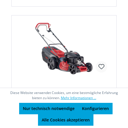
Diese Website verwendet Cookies, um eine bestmögliche Erfahrung
Benzin-RasenmäherPREMIUM 520 SP-
bieten zu können.
Mehr Informationen ...
HBeschaffungsartikel
Nur technisch notwendige
Konfigurieren
Alle Cookies akzeptieren
Benzin-Rasenmäher PREMIUM 520 SP-H• 4-in-1-