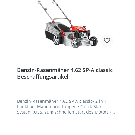
Benzin-Rasenmäher 4.62 SP-A classic
Beschaffungsartikel
Benzin-Rasenmäher 4.62 SP-A classic• 2-in-1-
Funktion: Mähen und Fangen • Quick-Start-
System (QSS) zum schnellen Start des Motors •
Optimale Mäh- und Fangergebnisse durch
aerodynamische Gehäuseform mit hohem
Auswurfkanal • Fangbox mit Füllstandsanzeige
und großer Entleeröffnung • Ergonomisch