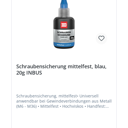
Schraubensicherung mittelfest, blau,
20g INBUS
Schraubensicherung, mittelfest• Universell
anwendbar bei Gewindeverbindungen aus Metall
(M6 - M36) • Mittelfest • Hochviskos • Handfest:
nach ca. 2 – 10 Min. bei aktiven Werkstoffen; nach
ca. 10 – 30 Min. bei passiven Werkstoffen •
Endfest: nach ca. 8
StundenGefahrenhinweise:EUH210: