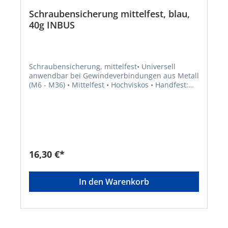
Schraubensicherung mittelfest, blau,
40g INBUS
Schraubensicherung, mittelfest• Universell
anwendbar bei Gewindeverbindungen aus Metall
(M6 - M36) • Mittelfest • Hochviskos • Handfest:
nach ca. 2 – 10 Min. bei aktiven Werkstoffen; nach
ca. 10 – 30 Min. bei passiven Werkstoffen •
Endfest: nach ca. 8
StundenGefahrenhinweise:EUH210:
Sicherheitsdatenblatt auf Anfrage erhältlich.
16,30 €*
In den Warenkorb