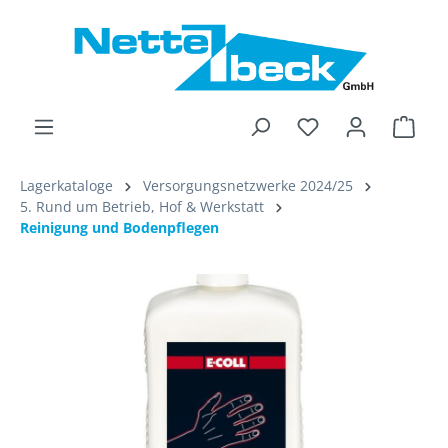
alt springen
Ware
Lagerkataloge
Versorgungsnetzwerke 2024/25
5. Rund um Betrieb, Hof & Werkstatt
Reinigung und Bodenpflegen