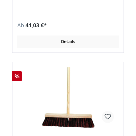
Materialien wie: Kunststoffe, keramische Wand-
und Bodenfliesen, Stein- und PVC-Böden, Türen,
Tische, Glas, Emaille, Metall •
Mischungsverhältnis: 1:10 • Verbrauch: 25 ml
reichen für 100 m² • pH-Wert: ca. 11,4
Ab
41,03 €*
Details
%