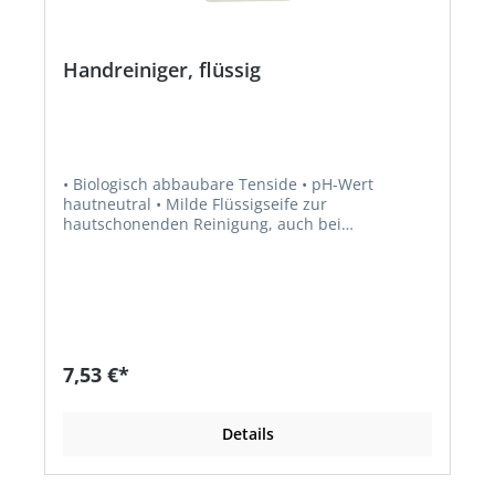
Handreiniger, flüssig
• Biologisch abbaubare Tenside • pH-Wert
hautneutral • Milde Flüssigseife zur
hautschonenden Reinigung, auch bei
Dauergebrauch • Hautreinigung bei leichten
Verschmutzungen • Ideal zur Anwendung in
Büros und Verwaltungen sowie für Wasch- und
Toilettenräume
7,53 €*
Details