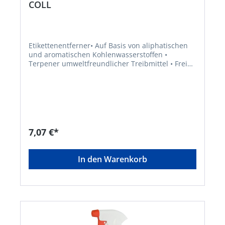
COLL
Etikettenentferner• Auf Basis von aliphatischen
und aromatischen Kohlenwasserstoffen •
Terpener umweltfreundlicher Treibmittel • Frei
von chlorierten Lösungsmitteln • Lack- und
Kunststoffverträglichkeit an verdeckter Stelle
prüfen • Für Papieretiketten • Zum Weichmachen
und Entfernern von Klebstoffresten, z. B.
Etikettenleim • Gutes Lösungsvermögen bei
Silikonen, Kaugummi, Wachs und
Beschichtungen • Schonende Entfettung von
7,07 €*
OberflächenSignalwort: Gefahr
Gefahrenhinweise: H229: Behälter steht unter
Druck: Kann bei Erwärmung bersten;H411: Giftig
In den Warenkorb
für Wasserorganismen, mit langfristiger
Wirkung;H317: Kann allergische Hautreaktionen
verursachen;H315: Verursacht
Hautreizungen;H222: Extrem entzündbares
AerosolHersteller: Einkaufsbüro Deutscher
Eisenhändler GmbH, EDE Platz 1, 42389
Wuppertal, DE, +4920260960,