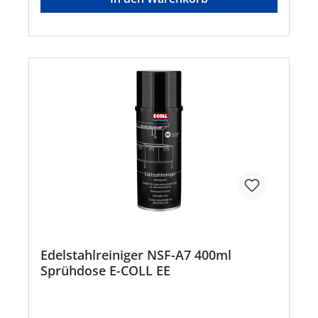
entfernen, Nicht auf heiße
Oberflächenaufbringen.Signalwort: Gefahr
Gefahrenhinweise: H222: Extrem entzündbares
Aerosol;H229: Behälter steht unter Druck: Kann
bei Erwärmung berstenHersteller: Einkaufsbüro
Deutscher Eisenhändler GmbH, EDE Platz 1,
42389 Wuppertal, DE, +4920260960,
webkontakt@ede.de
Edelstahlreiniger NSF-A7 400ml
Sprühdose E-COLL EE