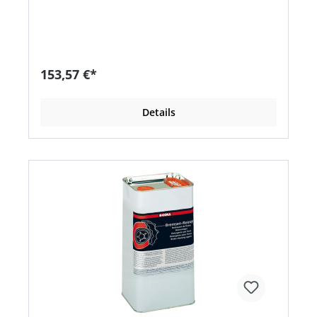
selbst hartnäckige Verschmutzungen gründlich
und schonend • Reinigung von Trommel- und
Scheibenbremsen, Bremsklötzen, Federn,
Backen, Kupplungen, Belägen, Druckplatten und
Kupplungsteilen allgemein, Getriebe, Vergaser,
Benzinpumpen, Motorteile usw.
153,57 €*
Details