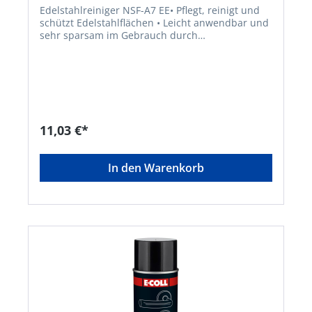
Edelstahlreiniger NSF-A7 EE• Pflegt, reinigt und
schützt Edelstahlflächen • Leicht anwendbar und
sehr sparsam im Gebrauch durch
Schaumbildung • Zurückbleibender Schutzfilm
lässt Wasserspritzer abperlen • Tensidhaltiger
Edelstahlreiniger • Einsatz in sämtlichen
Bereichen der Lebensmittelindustrie, wie z. B.
Großbäckereien, Großküchen,
fleischverarbeitende Industrie etc. • NSF-
Zulassung der Kategorie A7 Hinweis: Behandelte
11,03 €*
Flächen lassen sich ohne Scheuern mühelos
reinigen. Starke Verschmutzungen, wie
Fettrückstände etc. vorher entfernen, Nicht auf
In den Warenkorb
heiße Oberflächenaufbringen.Signalwort: Gefahr
Gefahrenhinweise: H222: Extrem entzündbares
Aerosol;H229: Behälter steht unter Druck: Kann
bei Erwärmung berstenHersteller: Einkaufsbüro
Deutscher Eisenhändler GmbH, EDE Platz 1,
42389 Wuppertal, DE, +4920260960,
webkontakt@ede.de