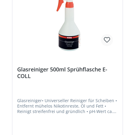
webkontakt@ede.de
Glasreiniger 500ml Sprühflasche E-
COLL
Glasreiniger• Universeller Reiniger für Scheiben •
Entfernt mühelos Nikotinreste, Öl und Fett •
Reinigt streifenfrei und gründlich • pH-Wert ca.
11 • Silikonfrei • Zum Reinigen von Autoscheiben,
Spiegeln, Scheinwerfern, Rahmen,
Fensterscheiben, Glastischen u.v.m.Hersteller:
Einkaufsbüro Deutscher Eisenhändler GmbH,