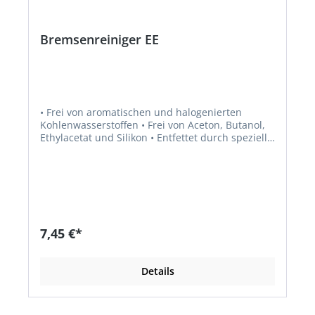
Bremsenreiniger EE
• Frei von aromatischen und halogenierten
Kohlenwasserstoffen • Frei von Aceton, Butanol,
Ethylacetat und Silikon • Entfettet durch spezielle
Lösungsmittel • Trocknet schnell ab • Entfernt
selbst hartnäckige Verschmutzungen gründlich
und schonend • Reinigung von Trommel- und
Scheibenbremsen, Bremsklötzen, Federn,
Backen, Kupplungen, Belägen, Druckplatten und
Kupplungsteilen allgemein, Getriebe, Vergaser,
Benzinpumpen, Motorteile usw.
7,45 €*
Details