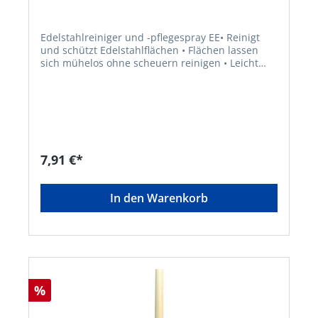
Edelstahlreiniger und -pflegespray EE• Reinigt
und schützt Edelstahlflächen • Flächen lassen
sich mühelos ohne scheuern reinigen • Leicht
anzuwenden und sparsam • Zurückbleibender
Schutzfilm lässt Wasserspritzer abperlen •
Reinigt auch große Flächen ohne Streifenbildung
• Für Geschirrspülmaschinen, Arbeitsflächen,
Schränke, Regale, Thermowagen, Konvektomaten
• Verringert FingerabdrückeSignalwort: Gefahr
Gefahrenhinweise: H222: Extrem entzündbares
7,91 €*
Aerosol;H229: Behälter steht unter Druck: Kann
bei Erwärmung bersten;H304: Kann bei
Verschlucken und Eindringen in die Atemwege
In den Warenkorb
tödlich seinHersteller: Einkaufsbüro Deutscher
Eisenhändler GmbH, EDE Platz 1, 42389
Wuppertal, DE, +4920260960,
webkontakt@ede.de
%