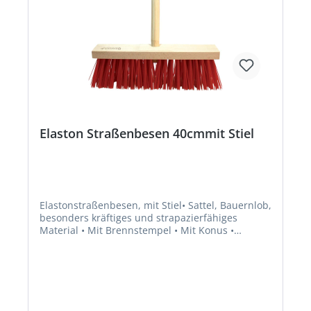
Elaston Straßenbesen 40cmmit Stiel
Elastonstraßenbesen, mit Stiel• Sattel, Bauernlob,
besonders kräftiges und strapazierfähiges
Material • Mit Brennstempel • Mit Konus •
Inklusive Gerätestiel 1400 x 28 mm für kräftigere
BeanspruchungHersteller: A. & S. Brück GmbH, In
den Niederwiesen, 76857 Ramberg/Pfalz, DE,
+496345919268, info@brueck-buersten.de