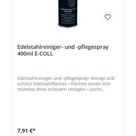
Edelstahlreiniger- und -pflegespray
400ml E-COLL
Edelstahlreiniger und -pflegespray• Reinigt und
schützt Edelstahlflächen • Flächen lassen sich
mühelos ohne scheuern reinigen • Leicht
anzuwenden und sparsam • Zurückbleibender
Schutzfilm lässt Wasserspritzer abperlen •
Reinigt auch große Flächen ohne Streifenbildung
• Für Geschirrspülmaschinen, Arbeitsflächen,
Schränke, Regale, Thermowagen, Konvektomaten
• Verringert FingerabdrückeSignalwort: Gefahr
Gefahrenhinweise: H222: Extrem entzündbares
7,91 €*
Aerosol;H229: Behälter steht unter Druck: Kann