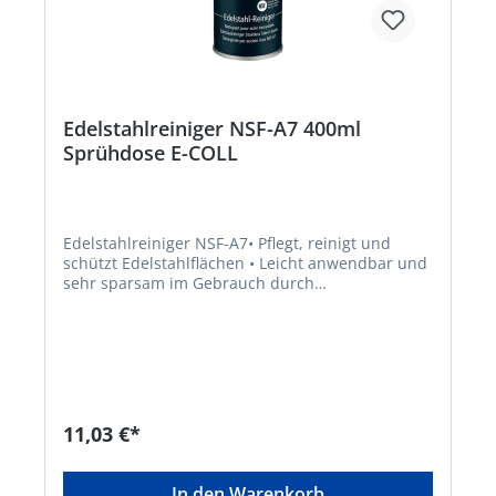
Edelstahlreiniger NSF-A7 400ml
Sprühdose E-COLL
Edelstahlreiniger NSF-A7• Pflegt, reinigt und
schützt Edelstahlflächen • Leicht anwendbar und
sehr sparsam im Gebrauch durch
Schaumbildung • Zurückbleibender Schutzfilm
lässt Wasserspritzer abperlen • Tensidhaltiger
Edelstahlreiniger • Einsatz in sämtlichen
Bereichen der Lebensmittelindustrie, wie z. B.
Großbäckereien, Großküchen,
fleischverarbeitende Industrie etc. • NSF-
Zulassung der Kategorie A7 Registration No.
11,03 €*
141952 Hinweis: Behandelte Flächen lassen sich
ohne Scheuern mühelos reinigen. Starke
Verschmutzungen, wie Fettrückstände etc. vorher
In den Warenkorb