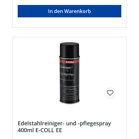
bei Erwärmung bersten;H304: Kann bei
Verschlucken und Eindringen in die Atemwege
In den Warenkorb
tödlich seinHersteller: Einkaufsbüro Deutscher
Eisenhändler GmbH, EDE Platz 1, 42389
Wuppertal, DE, +4920260960,
webkontakt@ede.de
Edelstahlreiniger- und -pflegespray
400ml E-COLL EE