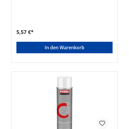
Reinigungswirkung, niedrige Verdunstungszahl •
Frei von aromatischen oder halogenierten
Kohlenwasserstoffen • Trommel- und
Scheibenbremsen, Bremsklötzen, Federn,
Backen, Kupplungen, Belägen, Druckplatten und
Kupplungsteilen allgemein, Getriebe, Vergaser,
5,57 €*
Benzinpumpen, Motorteile usw Hinweis: Auf
Kunststoff- und Lackverträglichkeit durch
Vorversuch prüfen.Signalwort: Gefahr
In den Warenkorb
Gefahrenhinweise: H229: Behälter steht unter
Druck: Kann bei Erwärmung bersten;H411: Giftig
für Wasserorganismen, mit langfristiger
Wirkung;H222: Extrem entzündbares
Aerosol;H336: Kann Schläfrigkeit und
Benommenheit verursachen;H315: Verursacht
HautreizungenHersteller: Einkaufsbüro
Deutscher Eisenhändler GmbH, EDE Platz 1,
42389 Wuppertal, DE, +4920260960,
webkontakt@ede.de