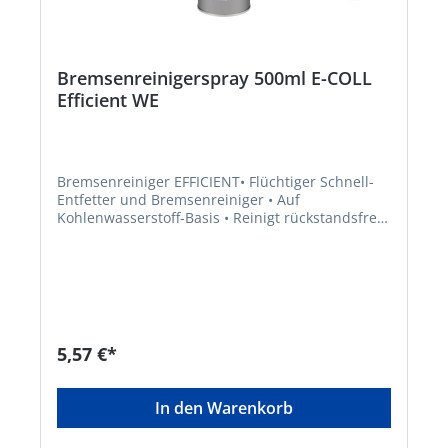
Bremsenreinigerspray 500ml E-COLL
Efficient WE
Bremsenreiniger EFFICIENT• Flüchtiger Schnell-
Entfetter und Bremsenreiniger • Auf
Kohlenwasserstoff-Basis • Reinigt rückstandsfrei •
Schützt gegen Nachrosten • Hohe
Reinigungswirkung, niedrige Verdunstungszahl •
Frei von aromatischen oder halogenierten
Kohlenwasserstoffen • Trommel- und
Scheibenbremsen, Bremsklötzen, Federn,
Backen, Kupplungen, Belägen, Druckplatten und
Kupplungsteilen allgemein, Getriebe, Vergaser,
5,57 €*
Benzinpumpen, Motorteile usw Hinweis: Auf
Kunststoff- und Lackverträglichkeit durch
Vorversuch prüfen.Signalwort: Gefahr
In den Warenkorb
Gefahrenhinweise: H222: Extrem entzündbares
Aerosol;H411: Giftig für Wasserorganismen, mit