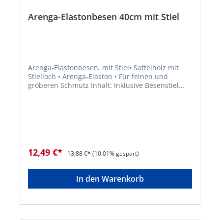
Arenga-Elastonbesen 40cm mit Stiel
Arenga-Elastonbesen, mit Stiel• Sattelholz mit
Stielloch • Arenga-Elaston • Für feinen und
gröberen Schmutz Inhalt: Inklusive Besenstiel
1400 x 24 mm.Hersteller: A. & S. Brück GmbH, In
den Niederwiesen, 76857 Ramberg/Pfalz, DE,
+496345919268, info@brueck-buersten.de
12,49 €*
13,88 €*
(10.01% gespart)
In den Warenkorb