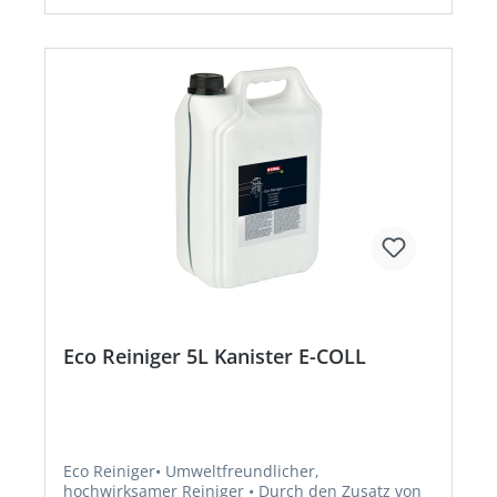
langfristiger Wirkung;H315: Verursacht
Hautreizungen;H229: Behälter steht unter Druck:
Kann bei Erwärmung bersten;H336: Kann
Schläfrigkeit und Benommenheit
verursachenHersteller: Einkaufsbüro Deutscher
Eisenhändler GmbH, EDE Platz 1, 42389
Wuppertal, DE, +4920260960,
webkontakt@ede.de
Eco Reiniger 5L Kanister E-COLL
Eco Reiniger• Umweltfreundlicher,
hochwirksamer Reiniger • Durch den Zusatz von