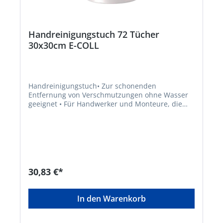
Handreinigungstuch 72 Tücher
30x30cm E-COLL
Handreinigungstuch• Zur schonenden
Entfernung von Verschmutzungen ohne Wasser
geeignet • Für Handwerker und Monteure, die
häufig unterwegs sind, Reparaturwerkstätten •
Entfernt Fett, Öl, Farben, Klebstoffe, Tinte,
Grasflecken, Teer etc.Hersteller: Einkaufsbüro
Deutscher Eisenhändler GmbH, EDE Platz 1,
42389 Wuppertal, DE, +4920260960,
webkontakt@ede.de
30,83 €*
In den Warenkorb