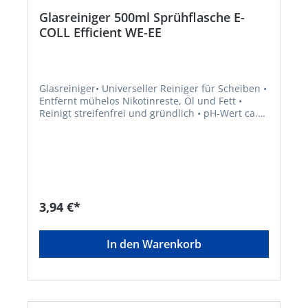
Glasreiniger 500ml Sprühflasche E-
COLL Efficient WE-EE
Glasreiniger• Universeller Reiniger für Scheiben •
Entfernt mühelos Nikotinreste, Öl und Fett •
Reinigt streifenfrei und gründlich • pH-Wert ca.
11 • Silikonfrei • Zum Reinigen von Autoscheiben,
Spiegeln, Scheinwerfern, Rahmen,
Fensterscheiben, Glastischen u.v.m.Hersteller:
Einkaufsbüro Deutscher Eisenhändler GmbH,
EDE Platz 1, 42389 Wuppertal, DE, +4920260960,
webkontakt@ede.de
3,94 €*
In den Warenkorb