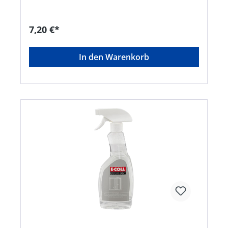
EDE Platz 1, 42389 Wuppertal, DE, +4920260960,
webkontakt@ede.de
7,20 €*
In den Warenkorb