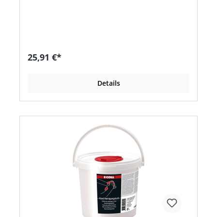
Berufsstoffe auf Fett- und Pigmentbasis • Zur
Entfernung mittlerer bis starker
Verschmutzungen
25,91 €*
Details