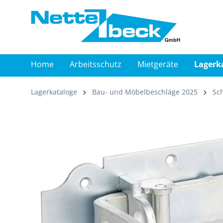
springen
Zur Hauptnavigation springen
Home
Arbeitsschutz
Mietgeräte
Lagerk
Lagerkataloge
Bau- und Möbelbeschläge 2025
Sch