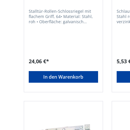
Stalltür-Rollen-Schlossriegel mit
Schlau
flachem Griff, 64• Material: Stahl,
Stahl roh • Oberfläche: 
roh • Oberfläche: galvanisch
verzinkt
verzinkt, dickschichtpassiviert • Mit
2 Löchern Lieferung: 
Gewinde zum Einschrauben des
Inhalt 
Stiftes in die Rückseite des
Gustav
Schiebers • Der rückseitig
Blumen
eingeschraubte Stift erlaubt
DE, +4
Öffnen von innen • Gerade
Ausführung • Mit versenkten
24,06 €*
5,53 
Schraublöchern • Mit befestigter
Schlaufe • Stiftlänge 123 mm •
Ausschub 47 mmHersteller: Gustav
In den Warenkorb
Alberts GmbH & Co. KG,
Blumenthal 2, 58849 Herscheid,
DE, +4923579070, info@gah.de