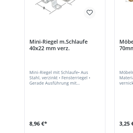
Mini-Riegel m.Schlaufe
Möbel
40x22 mm verz.
70mm
Mini-Riegel mit Schlaufe• Aus
Möbelri
Stahl, verzinkt • Fensterriegel •
Material: S
Gerade Ausführung mit
vernickelt • Schraublöc
SchlaufeHersteller: August
und verstärkt
Vormann GmbH & Co. KG,
Anschlagwin
Heilenbecker Str. 191 - 205, 58256
mmHers
Ennepetal, DE, +4923339780,
GmbH &
info@vormann.com
58849 
info@g
8,96 €*
3,25 