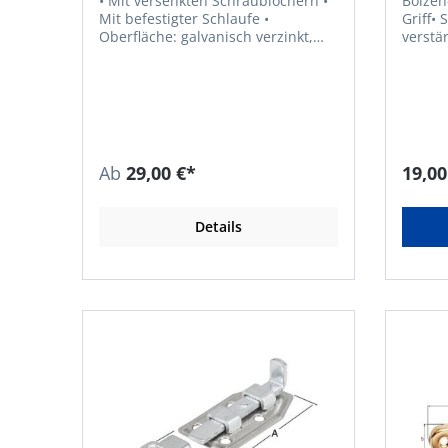
• Mit versenkten Schraublöchern •
Bolzen
Mit befestigter Schlaufe •
Griff•
Oberfläche: galvanisch verzinkt,
verstärkt • Mit befestigte
dickschichtpassiviert
• Material:
galvani
dicksch
Gustav
Blumen
DE, +4
Ab
29,00 €*
19,00
Details