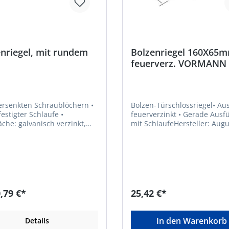
nriegel, mit rundem
Bolzenriegel 160X65
feuerverz. VORMANN
versenkten Schraublöchern •
Bolzen-Türschlossriegel• Aus
estigter Schlaufe •
feuerverzinkt • Gerade Ausführung
äche: galvanisch verzinkt,
mit SchlaufeHersteller: Augu
hichtpassiviert
Vormann GmbH & Co. KG,
Heilenbecker Str. 191 - 205,
Ennepetal, DE, +4923339780,
info@vormann.com
,79 €*
25,42 €*
In den Warenkorb
Details