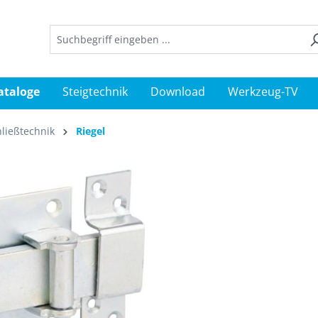
ataloge
Steigtechnik
Download
Werkzeug-TV
ließtechnik
Riegel