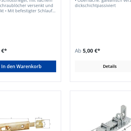
-Schlossriegel, mit flachem
• Oberfläche: galvanisch verzinkt,
 Schraublöcher versenkt und
dickschichtpassiviert
r Schlaufe
 Stahl, roh • Oberfläche:
sch verzinkt,
ichtpassiviertHersteller:
 Alberts GmbH & Co. KG,
thal 2, 58849 Herscheid,
923579070, info@gah.de
 €*
Ab
5,00 €*
In den Warenkorb
Details