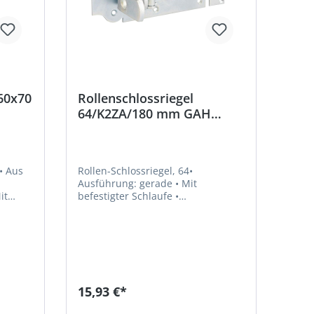
160x70
Rollenschlossriegel
64/K2ZA/180 mm GAH
Alberts
• Aus
Rollen-Schlossriegel, 64•
Ausführung: gerade • Mit
befestigter Schlaufe •
 August
Oberfläche:galvanisch verzinkt,
dickschichtpassiviertHersteller:
 58256
Gustav Alberts GmbH & Co. KG,
Blumenthal 2, 58849 Herscheid,
DE, +4923579070, info@gah.de
15,93 €*