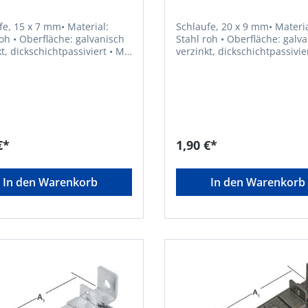
fe, 15 x 7 mm• Material:
Schlaufe, 20 x 9 mm• Materia
galvanisch
Stahl roh • Oberfläche: galvanisch
, dickschichtpassiviert • Mit
verzinkt, dickschichtpassiviert • 
SB-verpackt,
versenkten Schraublöchern • Mit 2
pro Karte: 4 StückHersteller:
LöchernHersteller: Gustav Al
 Alberts GmbH & Co. KG,
GmbH & Co. KG, Blumenthal 
thal 2, 58849 Herscheid,
58849 Herscheid, DE, +4923
923579070, info@gah.de
info@gah.de
€*
1,90 €*
In den Warenkorb
In den Warenkorb