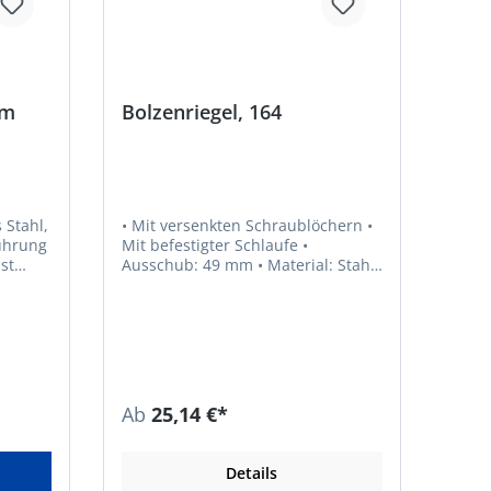
mm
Bolzenriegel, 164
 Stahl,
• Mit versenkten Schraublöchern •
Mit befestigter Schlaufe •
st
Ausschub: 49 mm • Material: Stahl
roh • Oberfläche: feuerverzinkt
 58256
Ab
25,14 €*
Details