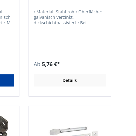
l:
• Material: Stahl roh • Oberfläche:
galvanisch verzinkt,
Mit
dickschichtpassiviert • Bei
vorgeschobenem Schieber sind die
berts
versenkten Schraublöcher der
2,
Riegelplatte abgedeckt, kein
579070,
Abschrauben möglich • Die
Schlaufe ist durch eine
Einschlaglasche gesichert, die
durch den vorgeschobenen
Ab
5,76 €*
Schieber verdeckt wird •
Schraublöcher versenkt • Mit
befestigter Schlaufe • Gerade
Details
Ausführung