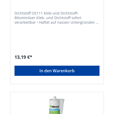
Dichtstoff OS111 Kleb-und Dichtstoff•
Bituminöser Kleb- und Dichtstoff sofort
verarbeitbar • Haftet auf nassen Untergründen •
Thixotrop • Nicht toxisch • Hoch isolierend •
Schützt vor Rost und Feuchtigkeit • Zum
Verkleben von bituminösen Dachabdeckungen
(inklusive APP- und SBS-modifiziertem Bitumen) •
Zum wasserdichten Abschließen von Fugen,
Nähten und Anschlüssen von Dachrändern,
Schornsteinen, Lichtkuppeln,
13,19 €*
Dachdurchführungen • Zum Einkleben von
Wasserabflüssen und Kiesbehältern • Zum
Abdichten von Leckagen und für (Not)-
In den Warenkorb
Reparaturen, sogar auf nassen Untergründen •
Zum Befestigen von Metallplatten auf beton- und
steinartigen Untergründen • Zum Kleben von
Randstreifen bei aufgehenden
FassadenarbeitenSignalwort: Achtung
Gefahrenhinweise: H226: Flüssigkeit und Dampf
entzündbarHersteller: Tremco CPG Germany
GmbH, Werner-Haepp-Str. 1, 92439 Bodenwöhr,
DE, +4994342080, info-de@cpg-europe.com