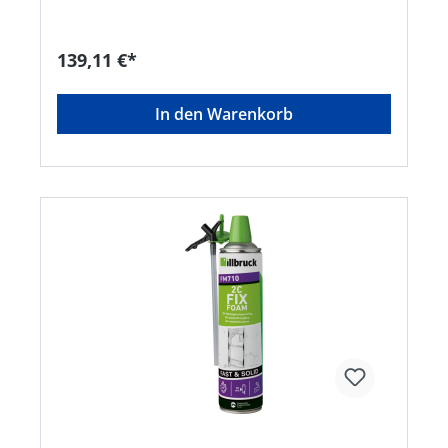
Untergründen in Verbindung mit ME904 Butyl-
und Bitumenprimer Öko • Wechselseitig und
einseitig verwendbar • Wetteraktiv, vorbeugend
139,11 €*
gegen Schimmelpilz • Wandbefestigung mit
einem Butylstreifen • Vorderseite schwarz
bedruckt • Einbauempfehlungen nach DIN 4108-7
In den Warenkorb
sowie der RAL-GütegemeinschaftHersteller:
Tremco CPG Germany GmbH, Werner-Haepp-Str.
1, 92439 Bodenwöhr, DE, +4994342080, info-
de@cpg-europe.com