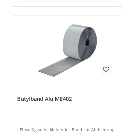
-10 °C bis +40 °C • Temperaturbeständigkeit: -40
°C bis +80 °C
Butylband Alu ME402
• Einseitig selbstklebendes Band zur Abdichtung,