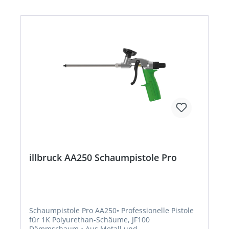
reizen;H222: Extrem entzündbares Aerosol;H351:
Kann vermutlich Krebs erzeugen;H315:
Verursacht Hautreizungen;H373: Kann die
Organe schädigen bei längerer oder wiederholter
Exposition;H317: Kann allergische
Hautreaktionen verursachen;H334: Kann bei
Einatmen Allergie, asthmaartige Symptome oder
Atembeschwerden verursachen;H229: Behälter
steht unter Druck. Kann bei Erwärmung
bersten;H319: Verursacht schwere
Augenreizung;H332: Gesundheitsschädlich bei
Einatmen EUH204: Enthält Isocyanate. Kann
allergische Reaktionen hervorrufen.Hersteller:
Tremco CPG Germany GmbH, Werner-Haepp-Str.
1, 92439 Bodenwöhr, DE, +4994342080, info-
de@cpg-europe.com
illbruck AA250 Schaumpistole Pro
Schaumpistole Pro AA250• Professionelle Pistole
für 1K Polyurethan-Schäume, JF100
Dämmschaum • Aus Metall und