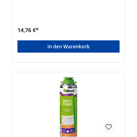
die Montage von Türzargen und Holztürfuttern •
Haftet hervorragend auf einer Vielzahl von
bauüblichen Untergründen, wie z. B. Beton,
Mauerwerk, Stein, Putz, Holz, Faserzement,
Metall und zahlreichen Kunststoffe (Polystyrol,
14,76 €*
PUR-Hartschaum, Polyester, Hart-PVC) •
Schneidbar: nach 90 Sekunden • Ergiebigkeit: bis
zu 4,5 Liter • Entspreizbar: nach 20 MinutenA-I-
In den Warenkorb
FM790-A A-I-FM790-B Gefahrenhinweise: Gefahr
H332: Gesundheitsschädlich bei Einatmen;H315:
Verursacht Hautreizungen;H319: Verursacht
schwere Augenreizung;H334: Kann bei Einatmen
Allergie, asthmaartige Symptome oder
Atembeschwerden verursachen;H317: Kann
allergische Hautreaktionen verursachen;H351:
Kann vermutlich Krebs erzeugen;H335: Kann die
Atemwege reizen;H373: Kann die Organe
schädigen bei längerer oder wiederholter
ExpositionHersteller: Tremco CPG Germany
GmbH, Werner-Haepp-Str. 1, 92439 Bodenwöhr,
DE, +4994342080, info-de@cpg-europe.com