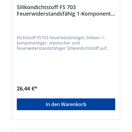
Silikondichtstoff FS 703
Feuerwiderstandsfähig 1-Komponentig
weiß 310ml NULLIFIRE
Dichtstoff FS703 Feuerbeständiges Silikon• 1-
komponentiger, elastischer und
feuerwiderstandsfähiger Silikondichtstoff auf
Alkoxybasis • Vernetzt neutral • Nachweis der
Feuerwiderstandsfähigkeit in Fugen zwischen
mineralischen Bauteilen • Flexibler
Anwendungsbereich, auch für Fugen bis zu einer
Breite von 50 mm • Hervorragender luftdichter
Fugenabschluss • Gängige Einbringtiefe im
Verhältnis 2:1 (Fugenbreite zu -tiefe) • Für
26,44 €*
Bauteilfugen an Wand und Decke, Fugen
zwischen Rahmen und Laibung sowie Fugen in
Verbindungsbereichen verschiedener
In den Warenkorb
Materialien • Innen- und Außenbereich
einsetzbarGefahrenhinweise:EUH210:
Sicherheitsdatenblatt auf Anfrage erhältlich.