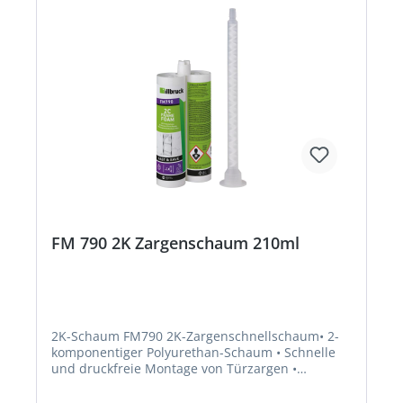
schwere Augenreizung;H373: Kann die Organe
schädigen bei längerer oder wiederholter
Exposition;H315: Verursacht Hautreizungen;H332:
Gesundheitsschädlich bei Einatmen;H222:
Extrem entzündbares Aerosol;H351: Kann
vermutlich Krebs erzeugen;H229: Behälter steht
unter Druck: Kann bei Erwärmung bersten
EUH204: Enthält Isocyanate. Kann allergische
Reaktionen hervorrufen. Diisocyanate: Ab dem
24. August 2023 muss vor der industriellen oder
gewerblichen Verwendung eine angemessene
Schulung erfolgen.Hersteller: Tremco CPG
Germany GmbH, Werner-Haepp-Str. 1, 92439
Bodenwöhr, DE, +4994342080, info-de@cpg-
europe.com
FM 790 2K Zargenschaum 210ml
2K-Schaum FM790 2K-Zargenschnellschaum• 2-
komponentiger Polyurethan-Schaum • Schnelle
und druckfreie Montage von Türzargen •
Patentierte, gewinkelte Spritzdüse • Lieferung
inklusive Handschuhe • Besonders geeignet für