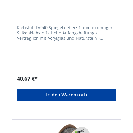
Klebstoff FA940 Spiegelkleber• 1-komponentiger
Silikonklebstoff • Hohe Anfangshaftung •
Verträglich mit Acrylglas und Naturstein •
Schnelle Durchhärtung • Speziell geeignet für die
spannungsausgleichende Verklebung von
Spiegeln auf unterschiedlichsten Untergründen,
für Verklebungen von empfindlichen
Kunststoffen z. B. PMMA und Polycarbonat sowie
für Abdichtungsarbeiten an
NatursteinenSignalwort: Achtung
40,67 €*
Gefahrenhinweise: H317: Kann allergische
Hautreaktionen verursachenHersteller: Tremco
CPG Germany GmbH, Werner-Haepp-Str. 1, 92439
In den Warenkorb
Bodenwöhr, DE, +4994342080, info-de@cpg-
europe.com