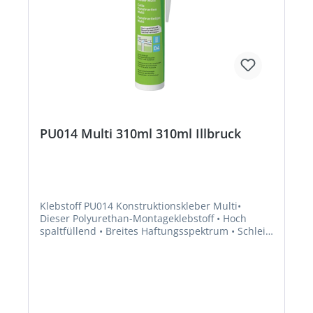
PU014 Multi 310ml 310ml Illbruck
Klebstoff PU014 Konstruktionskleber Multi•
Dieser Polyurethan-Montageklebstoff • Hoch
spaltfüllend • Breites Haftungsspektrum • Schleif-
und lackierbar • Geringes Aufschäumen • Zum
schnellen und wasserfesten Verbinden von
Baustoffen • Er klebt besonders gut auf Stein,
Naturstein (wie Marmor, da PU014
natursteinverträglich ist), Ziegeln, Beton und
anderen porösen Stoffen • Auch zum Kleben von