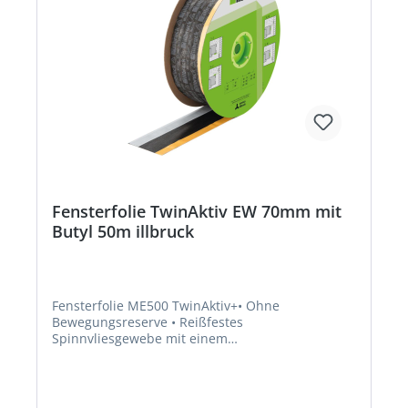
Fensterfolie TwinAktiv EW 70mm mit
Butyl 50m illbruck
Fensterfolie ME500 TwinAktiv+• Ohne
Bewegungsreserve • Reißfestes
Spinnvliesgewebe mit einem
Polyethylencopolymerfilm • Selbstklebend •
Starke Haftung auf bauüblichen Untergründen •
Haftung bei leicht feuchten Untergründen,
Holzweichfaserplatten und abgesandeten