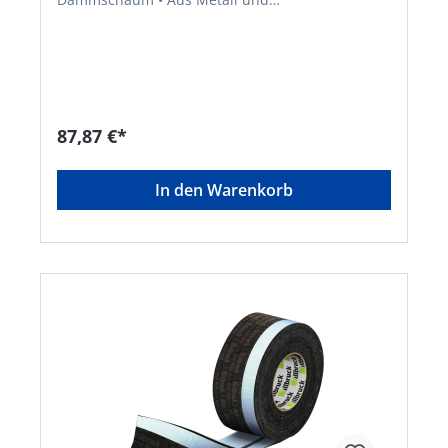
thermoplastischem Material • Speziell für den
professionellen, anspruchsvollen Gebrauch
entwickelt • Größe: 350 x 210 x 50 mmHersteller:
Tremco CPG Germany GmbH, Werner-Haepp-Str.
1, 92439 Bodenwöhr, DE, +4994342080, info-
de@cpg-europe.com
87,87 €*
In den Warenkorb