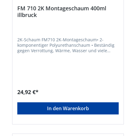
FM 710 2K Montageschaum 400ml
illbruck
2K-Schaum FM710 2K-Montageschaum• 2-
komponentiger Polyurethanschaum • Beständig
gegen Verrottung, Wärme, Wasser und viele
Chemikalien • Schnelle Verarbeitung durch kurze
Aushärtezeiten • Hohe Festigkeit durch hohes
Raumgewicht • Besonders geeignet für die
Verfüllung von Hohlräumen sowie zur Dämmung
und Isolierung • Haftet hervorragend auf einer
Vielzahl von bauüblichen Untergründen, z. B.
Beton, Mauerwerk, Stein, Putz, Holz,
24,92 €*
Faserzement, Metall und zahlreichen
Kunststoffen (Polystyrol, PUR-Hartschaum,
Polyester, Hart-PVC)Signalwort: Gefahr
In den Warenkorb
Gefahrenhinweise: H334: Kann bei Einatmen
Allergie, asthmaartige Symptome oder
Atembeschwerden verursachen;H335: Kann die
Atemwege reizen;H317: Kann allergische
Hautreaktionen verursachen;H319: Verursacht