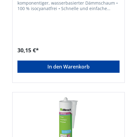
komponentiger, wasserbasierter Dämmschaum •
100 % isocyanatfrei • Schnelle und einfache
Verarbeitung • Einfaches Reinigen • Hohe
Dämmeigenschaften • Kein Nachdrücken • Zur
Dämmung und Isolierung von Fugen im
Trockenbau-, Türen- und Fensterbereich • Zur
Renovierung und Sanierung aufgrund der
schnellen und sauberen VerarbeitungSignalwort:
Gefahr Gefahrenhinweise: H222: Extrem
30,15 €*
entzündbares Aerosol;H229: Behälter steht unter
Druck: Kann bei Erwärmung berstenHersteller:
Tremco CPG Germany GmbH, Werner-Haepp-Str.
In den Warenkorb
1, 92439 Bodenwöhr, DE, +4994342080, info-
de@cpg-europe.com