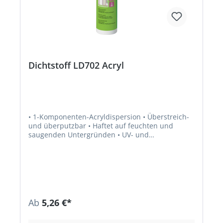
Dichtstoff LD702 Acryl
• 1-Komponenten-Acryldispersion • Überstreich-
und überputzbar • Haftet auf feuchten und
saugenden Untergründen • UV- und
witterungsbeständig • Für die Abdichtung von
Fugen im Innenbereich mit geringer Bewegung •
Für die Abdichtung von Fugen und Anschlüssen,
z.B. an Decken, Leichtbauwänden, Fensterbänken
und Rollladenkästen • Für die Verfüllung von
Rissen und Fugen in Porenbeton, Stein, Putz und
Holz Hinweis: Nicht geeignet für Dehnfugen.
Ab
5,26 €*