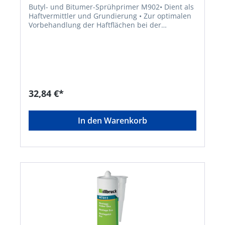
Butyl- und Bitumer-Sprühprimer M902• Dient als
Haftvermittler und Grundierung • Zur optimalen
Vorbehandlung der Haftflächen bei der
Verarbeitung von Butyl- und Bitumenbändern •
Sprühbar • Leichte Verfestigung der Oberfläche •
Kurze Ablüftzeit • Optimale
HaftvermittlungSignalwort: Gefahr
Gefahrenhinweise: H304: Kann bei Verschlucken
und Eindringen in die Atemwege tödlich
sein;H336: Kann Schläfrigkeit und Benommenheit
32,84 €*
verursachen;H315: Verursacht
Hautreizungen;H411: Giftig für
Wasserorganismen, mit langfristiger
In den Warenkorb
Wirkung;H222: Extrem entzündbares
AerosolHersteller: Tremco CPG Germany GmbH,
Werner-Haepp-Str. 1, 92439 Bodenwöhr, DE,
+4994342080, info-de@cpg-europe.com