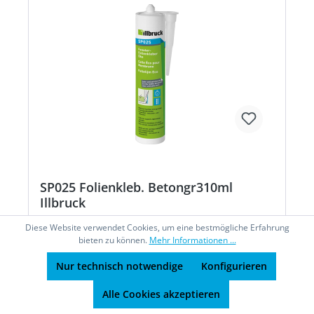
SP025 Folienkleb. Betongr310ml
Illbruck
Diese Website verwendet Cookies, um eine bestmögliche Erfahrung
bieten zu können.
Mehr Informationen ...
Klebstoff SP025 Fenster-Folienkleber Öko•
Nur technisch notwendige
Konfigurieren
Elastischer 1-komponentige Kleber auf Hybrid-
Basis • Sehr emissionsarm • Gute Verklebung bei
Alle Cookies akzeptieren
leicht feuchten Untergründen • Alterungs- und
frühregenbeständig • Lösemittel-, isocyanat- und