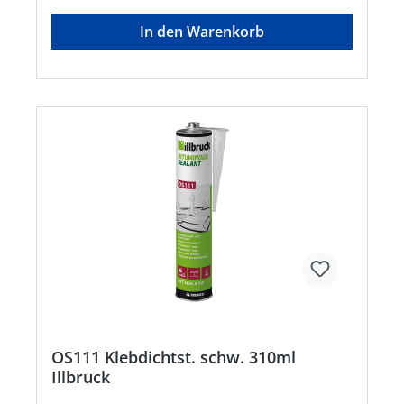
°CGefahrenhinweise:EUH208: Enthält 1,2-
Benzisothiazol-3(2H)-on. Kann allergische
In den Warenkorb
Reaktionen hervorrufen.;EUH210:
Sicherheitsdatenblatt auf Anfrage erhältlich.
OS111 Klebdichtst. schw. 310ml
Illbruck