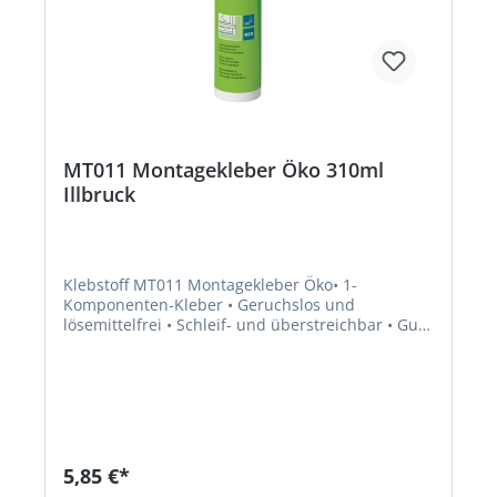
MT011 Montagekleber Öko 310ml
Illbruck
Klebstoff MT011 Montagekleber Öko• 1-
Komponenten-Kleber • Geruchslos und
lösemittelfrei • Schleif- und überstreichbar • Gute
Anfangshaftung • Zum Verkleben von z.B.
Holztürschwellen, Türpfosten,
Holzverkleidungen, Profilen, Täfelungen und
Spanplatten auf saugfähigen Untergründen •
Auch geignet zum Kleben von expandierten
Polystyrol-Hartschaumplatten (EPS-Platten) •
Temperaturbeständigkeit –25 °C bis +80 °C •
5,85 €*
Verarbeitungstemperatur +5 °C bis +40