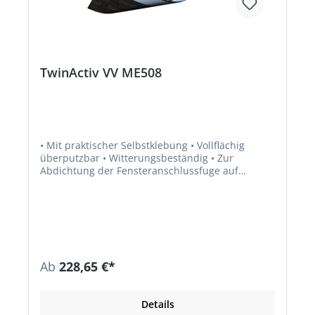
TwinActiv VV ME508
• Mit praktischer Selbstklebung • Vollflächig
überputzbar • Witterungsbeständig • Zur
Abdichtung der Fensteranschlussfuge auf
nahezu jedem Untergrund • Zuverlässige
Abdichtung der Fenster und Montageanker
durch anschmiegsames Vlies • Innen und außen
einsetzbar • Erfüllt dabei die Empfehlungen der
RAL-Gütegemeinschaft FDKS • Baustoffklasse DIN
EN 13501-1 Klasse E • Wasserdampfdiffusion EN
ISO 12572 zwischen 0,4 bis 20 m •
Ab
228,65 €*
Schlagregendichtheit DIN EN 1027 1050 Pa •
Luftdurchlässigkeit DIN EN 12114, luftdicht, <0,1
m³ • Wasserdichtheit DIN EN 13859 W1,
Details
entspricht 2000 Pa • Verarbeitungstemperatur: