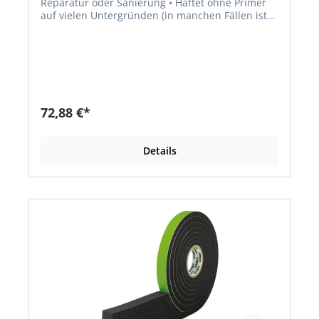
Reparatur oder Sanierung • Haftet ohne Primer
auf vielen Untergründen (in manchen Fällen ist
ein entsprechender Primer erforderlich) •
Dauerhaft UV- und witterungsbeständige
Oberfläche • Luft- und
wasserdampfdiffusionsdicht • Für Anschlüsse,
Nähte, Stöße, Überlappungen, falls eine luft- und
wasserdampfdiffusionsdichte Abdichtung
erforderlich • Für den Innen- und Außenbereich
72,88 €*
Details