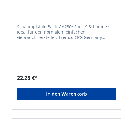
europe.com
Schaumpistole Basic AA230• Für 1K-Schäume •
Ideal für den normalen, einfachen
GebrauchHersteller: Tremco CPG Germany
GmbH, Werner-Haepp-Str. 1, 92439 Bodenwöhr,
DE, +4994342080, info-de@cpg-europe.com
22,28 €*
In den Warenkorb