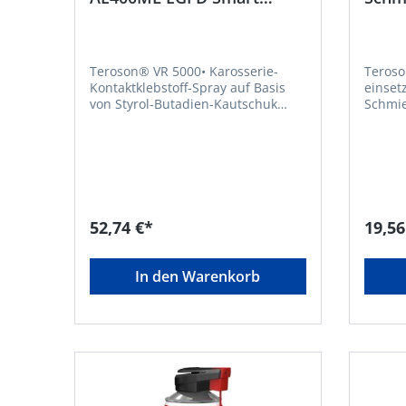
Repair Henkel
Ober
Teroson® VR 5000• Karosserie-
Teroso
Kontaktklebstoff-Spray auf Basis
einset
von Styrol-Butadien-Kautschuk
Schmieröl • Schützt Me
(SBR) • Verstellbarer Sprühkopf •
löst f
Wasserbeständig • Teile
korrodierte T
(Folien/Laminate) sind leicht
Reibun
wieder lösbar • Universell
beseit
einsetzbarer Haftklebstoff • Für
allen beweglichen Teilen • Reinigt
Klebungen im Innenraum, z.B.
und pflegt
Textilien, Schäume, Gummi,
zum Sp
52,74 €*
19,56
Dämmstoffe, PE-Folien / -bahnen,
gestellt werden
Leder, Karton, Metall, Holz oder
Vielsei
Polyester • Zum Kleben von
Einsat
In den Warenkorb
porösen Materialien • Zum Kleben
Gefahr Gefahrenhinweise: H2
von Gewebe, Polyester und
Behält
Polyester-Schäumen, PE-Folien/-
bei Er
laminaten, Leder, Pappe und
Extrem e
BespannungenSignalwort: Gefahr
EUH066
Gefahrenhinweise: H319:
kann z
Verursacht schwere
führen
Augenreizung;H229: Behälter steht
KGaA, 