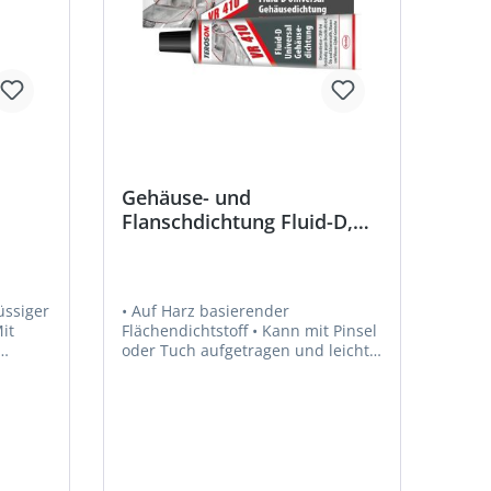
Gehäuse- und
Flanschdichtung Fluid-D,
el
VR 410
üssiger
• Auf Harz basierender
Flächendichtstoff • Kann mit Pinsel
oder Tuch aufgetragen und leicht
demontiert werden • Bleibt
 •
plastisch und härtet nicht aus. •
Gegenüber Motorölen und
Dieselölen beständig • Besonders
che
als Ergänzung zu
nische
Feststoffdichtungen auf grob
bearbeiteten Oberflächen geeignet