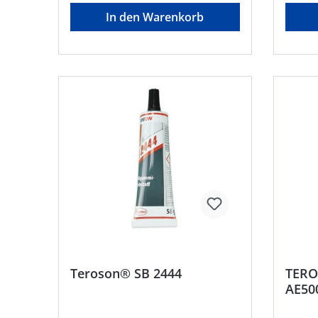
corporate.communications@henkel
In den Warenkorb
.com
Teroson® SB 2444
TERO
AE50
Henk