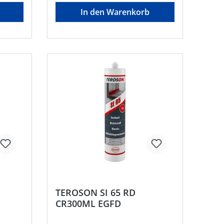
henkel
Str.57, 69123 Heidelberg, DE,
In den Warenkorb
+4962217040,
corporate.communications@henkel
.com
TEROSON SI 65 RD
CR300ML EGFD