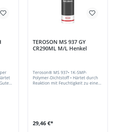
H
TEROSON MS 937 GY
CR290ML M/L Henkel
per
Teroson® MS 937• 1K-SMP-
Polymer-Dichtstoff • Härtet durch
Reaktion mit Feuchtigkeit zu einem
rrosion
weichelastischen Produkt aus •
Hohe Standfestigkeit durch
h •
thixotrope Eigenschaften • Gute
 •
Beständigkeit gegen
. DIN
Schimmelpilzbefall • Er erzielt
ler:
Pilzbeständigkeit gem. DIN EN ISO
el-
846 (VDI 6022) • Durchhärtetiefe
29,46 €*
lberg,
nach 24 h: 4 mmHersteller: Henkel
AG & Co. KGaA, Henkel-Teroson-