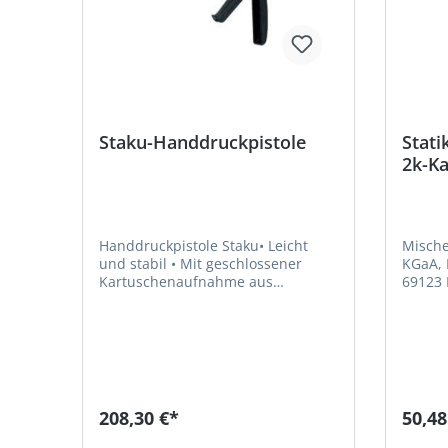
Staku-Handdruckpistole
Stati
2k-Ka
Stück
Handdruckpistole Staku• Leicht
Mische
und stabil • Mit geschlossener
KGaA, 
Kartuschenaufnahme aus
69123 
bruchfestem Kunststoff • Für die
+49622
professionelle Verarbeitung von
corpor
310-ml-Düsenkartuschen • Eine
.com
Umrüstung auf 310-ml-
Folienkartuschen ist
möglichHersteller: Henkel AG & Co.
KGaA, Henkel-Teroson-Str.57,
208,30 €*
50,48
69123 Heidelberg, DE,
+4962217040,