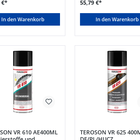
 €*
55,79 €*
ichen Reinigung stark
Mineralöl, Dieselöl, Benzin,
mutzter HändeHersteller:
und Frostschutzmittel • Hohe
 AG & Co. KGaA, Henkel-
Festigkeit und niedrige Elastiz
In den Warenkorb
In den Warenkorb
n-Str.57, 69123 Heidelberg,
Zum Abdichten von
962217040,
Metallgehäusen, Abdeckkap
ate.communications@henkel
Flanschen, usw. •
Temperaturbeständigkeit: –1
+100°CSignalwort: Gefahr
Gefahrenhinweise: H319:
Verursacht schwere
Augenreizung;H225: Flüssigk
und Dampf leicht
entzündbarHersteller: Henk
Co. KGaA, Henkel-Teroson-St
69123 Heidelberg, DE,
+4962217040,
corporate.communications@
.com
SON VR 610 AE400ML
TEROSON VR 625 400
erstoffe und
DE/PL/HUCZ