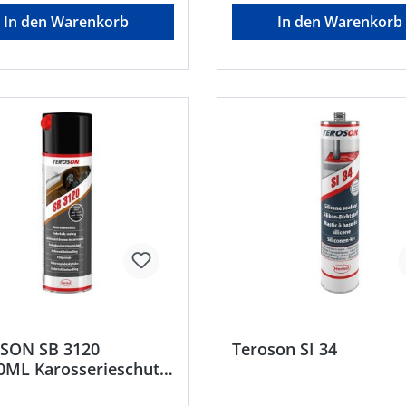
corporate.communications@
In den Warenkorb
In den Warenkorb
.com
SON SB 3120
Teroson SI 34
0ML Karosserieschutz
el