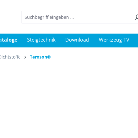
ataloge
Steigtechnik
Download
Werkzeug-TV
ichtstoffe
Teroson®