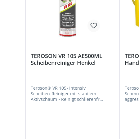
TEROSON VR 105 AE500ML
TERO
Scheibenreiniger Henkel
Hand
Teroson® VR 105• Intensiv
Teroso
Scheiben-Reiniger mit stabilem
Schmutz,
Aktivschaum • Reinigt schlierenfrei
aggressi
alle Glasflächen • Entfernt Öl, Fett,
verwen
Polierrückstände,
sanfte
Nikotinablagerungen und
scharfe Kante
Verschmutzungen durch Insekten
Sand, 
und Vögel • Zur Polsterreinigung
Abflus
geeignet • Reinigt
Lösung
Fahrzeugscheiben, Spiegel,
abbaubar • Zur sch