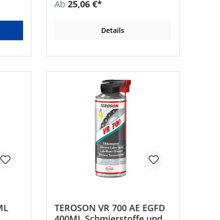
Ab
25,06 €*
 Wasser
• Spaltbreiten: > 20 mm •
Temperaturbeständigkeit: –40 bis
ität •
+120 °C
Details
pen,
0 bis
eit
el AG &
r.57,
henkel
ML
TEROSON VR 700 AE EGFD
400ML Schmierstoffe und