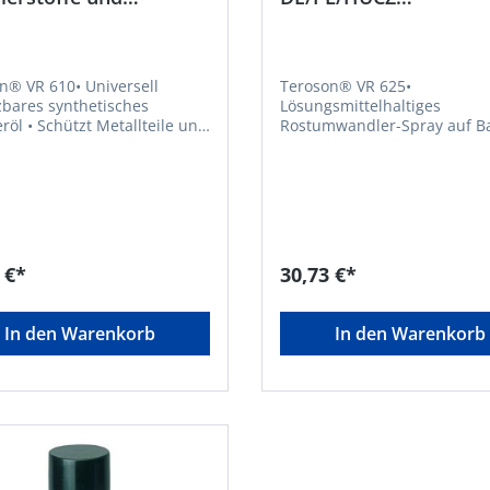
flächenschutz Henkel
Karosserieschutz Hen
n® VR 610• Universell
Teroson® VR 625•
zbares synthetisches
Lösungsmittelhaltiges
tallteile und
Rostumwandler-Spray auf Ba
estgefressene oder
von flüssigen Kunstharzen •
eile • Reduziert die
Organische Bestandteile wa
g zwischen Metallteilen und
den Rost in eine stabile Kom
igt so das Quietschen an
Verbindung um • Bildet einen
lackähnlichen Schutzfilm, de
 Metallteile • Dose kann
dem Metall verbleibt und
rühen auch auf den Kopf
gleichzeitig als Grundierung
 €*
30,73 €*
 • OEM-spezifiziert •
verwendet werden kann • Keine
tigkeit für universellen
zusätzliche Grundierung
z an MetallteilenSignalwort:
erforderlich • Zur Behandlung von
In den Warenkorb
In den Warenkorb
29:
verschiedenen Rostformen
er steht unter Druck: Kann
(Eisenoxide)Signalwort: Gefa
wärmung bersten;H222:
Gefahrenhinweise: H315:
ntzündbares Aerosol
Verursacht Hautreizungen;H
: Wiederholter Kontakt
Kann Schläfrigkeit und
u spröder oder rissiger Haut
Benommenheit verursachen
.Hersteller: Henkel AG & Co.
Behälter steht unter Druck:
Henkel-Teroson-Str.57,
bei Erwärmung bersten;H31