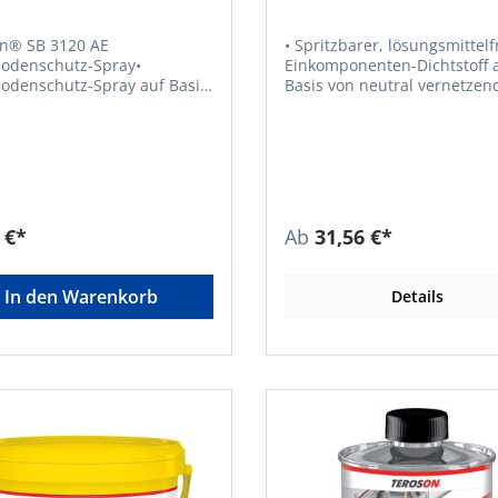
n® SB 3120 AE
• Spritzbarer, lösungsmittelf
odenschutz-Spray•
Einkomponenten-Dichtstoff 
odenschutz-Spray auf Basis
Basis von neutral vernetzendem
utschuk und Harzen •
Silikonkautschuk • Vernetztung
ckierbar und PVC-verträglich
(Aushärtung) durch
nzt Schutzbeläge auf Basis
Luftfeuchtigkeit zu einem we
 und Kautschuk-Harz • Für
elastischen Material •
ckschadenbeseitigung, z.B.
Hautbildungs- und Durchhär
nktuelle Arbeitseinsätze und
sind von der Luftfeuchtigkei
ungen nach einer
der Temperatur abhängig • Nach
 €*
Ab
31,56 €*
reparatur
vollständiger Aushärtung
etztHersteller: Henkel AG &
geruchlos, lichtbeständig un
aA, Henkel-Teroson-Str.57,
gute Haftungseigenschaften sowie
In den Warenkorb
Details
Heidelberg, DE,
eine gute chemische Beständ
17040,
• Auf Grund seines
ate.communications@henkel
Aushärtungssystems ist kei
Korrosion in Ecken oder auf
laminierten Materialien zu
erwarten • Pastöse Konsistenz •
Verarbeitungstemperatur: +
bis +40 °C •
Temperaturbeständigkeit: –
bis +150 °C