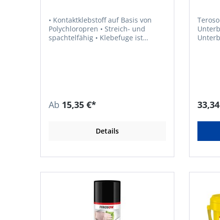
• Kontaktklebstoff auf Basis von
Teroso
Polychloropren • Streich- und
Unterb
spachtelfähig • Klebefuge ist
Unterb
flexibel und wärmebeständig •
von Ka
Haftklebend • Zum Kleben von
Überla
porösen Werkstoffen eingesetzt
• Ergä
und bietet eine hohe
von PVC
Anfangsfestigkeit und
die La
Kontaktfähigkeit • Zum Kleben von
für pu
Gummiprofilen und Matten in
Ausbesser
Ab
15,35 €*
33,34
Fahrzeugen • Zum Kleben von
Unfall
Gummi, Weichschaumstoff, Leder,
einges
Filz und Dämm-Materialien auf
Co. KG
Details
Gummi, Metall, Holz- und
69123 
Polyesterwerkstoffe, Pappe und
+49622
Hart-PVC • Ablüftzeit: 5–10 Minuten
corpor
.com