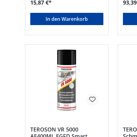
15,87 €*
93,39
Scheinwerfer, usw.Signalwort:
gründl
Gefahr Gefahrenhinweise: H222:
versch
Extrem entzündbares
Henkel
In den Warenkorb
Aerosol;H229: Behälter steht unter
Teroso
Druck. Kann bei Erwärmung
DE, +4
berstenHersteller: Henkel AG & Co.
corpor
KGaA, Henkel-Teroson-Str.57,
.com
69123 Heidelberg, DE,
+4962217040,
corporate.communications@henkel
.com
TEROSON VR 5000
TERO
AE400ML EGFD Smart
Schmi