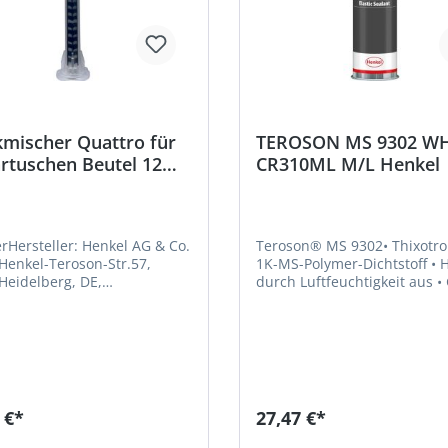
kmischer Quattro für
TEROSON MS 9302 W
rtuschen Beutel 12
CR310ML M/L Henkel
 im Beutel Henkel
rHersteller: Henkel AG & Co.
Teroson® MS 9302• Thixotro
Henkel-Teroson-Str.57,
1K-MS-Polymer-Dichtstoff • Härtet
Heidelberg, DE,
durch Luftfeuchtigkeit aus • Guter
17040,
elastischer Schutz gegen Ko
ate.communications@henkel
und UV-Licht • Dient zur Isolierung
• Im Innen- und Außenbereic
Für viele Materialien geeignet
Schimmelpilzbeständig gem
EN ISO 846 (VDI 6022)Herstel
Henkel AG & Co. KGaA, Henk
 €*
27,47 €*
Teroson-Str.57, 69123 Heide
DE, +4962217040,