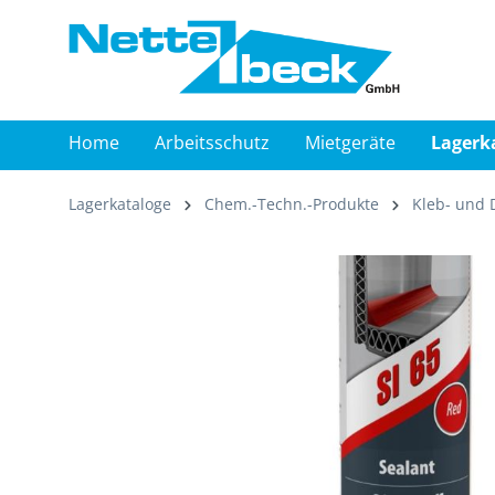
springen
Zur Hauptnavigation springen
Home
Arbeitsschutz
Mietgeräte
Lagerk
Lagerkataloge
Chem.-Techn.-Produkte
Kleb- und D