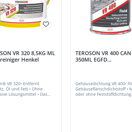
SON VR 320 8,5KG ML
TEROSON VR 400 CAN
reiniger Henkel
350ML EGFD
Flächendichtung Henk
n® VR 320• Entfernt
Gehäusedichtung VR 400• Fl
 Öl und Fett • Ohne
Gehäuseflanschdichtstoff • Mit
ve Lösungsmittel • Das
oder ohne Feststoffdichtung
dete Reibemittel ist ein
einsetzbar • Stabil bei
s Weichholzmehl ohne
Temperaturen bis zu +100 °C
n • Enthält keinen
Dichtet sofort ab •
daher gibt es keine
Wasserabweisend • Beständig
sverstopfung •
gegen Kühlmittel, synthetis
smittelfrei und biologisch
Öle, Schmiermittel und orga
nellen und
Lösungsmittel • Beständig gegen