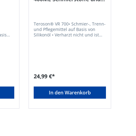
kel
Oberflächenschutz Henkel
Teroson® VR 700• Schmier-, Trenn-
und Pflegemittel auf Basis von
sis
Silikonöl • Verharzt nicht und ist
beständig gegen Oxidation • Gegen
ndeln
Vereisung von Türschlössern und
plex-
das Anfrieren von Türgummis •
Verhindert es das Anhaften von
r auf
Schweißperlen an der Düse von
Schweißgeräten • Wirkt auf die
meisten Kunststoffe und
24,99 €*
Gummiteile farbvertiefend und
auffrischend • Als Gleit- und
Schmiermittel wird es im Auto und
In den Warenkorb
im Haushalt für
hr
Kunststoff-/Kunststoff- oder
Kunststoff-/Metallkombinationen
336:
eingesetzt • Vielseitig einsetzbar
auf Metallen, Gummi und
;H229:
KunststoffSignalwort: Gefahr
 Kann
Gefahrenhinweise: H222: Extrem
8:
entzündbares Aerosol;H229: