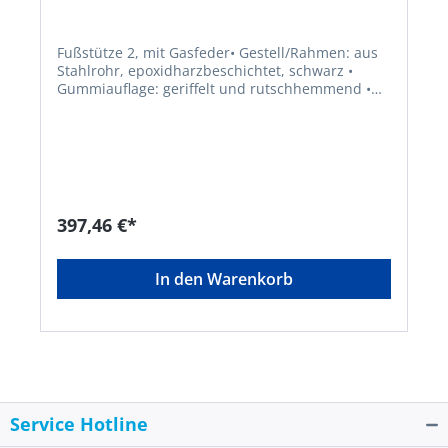
Fußstütze 2, mit Gasfeder• Gestell/Rahmen: aus
Stahlrohr, epoxidharzbeschichtet, schwarz •
Gummiauflage: geriffelt und rutschhemmend •
Bequeme Gasfeder-Höhenverstellung, im Sitzen
zu bedienenHersteller: Interstuhl Büromöbel
GmbH & Co. KG, Bruehlstr. 21, 72469
Messstetten-Tieringe, DE, +4974368710,
info@interstuhl.de
397,46 €*
In den Warenkorb
Service Hotline