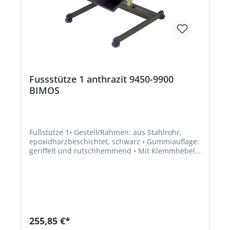
Fussstütze 1 anthrazit 9450-9900
BIMOS
Fußstütze 1• Gestell/Rahmen: aus Stahlrohr,
epoxidharzbeschichtet, schwarz • Gummiauflage:
geriffelt und rutschhemmend • Mit Klemmhebel-
HöhenverstellungHersteller: Interstuhl
Büromöbel GmbH & Co. KG, Bruehlstr. 21, 72469
Messstetten-Tieringe, DE, +4974368710,
info@interstuhl.de
255,85 €*