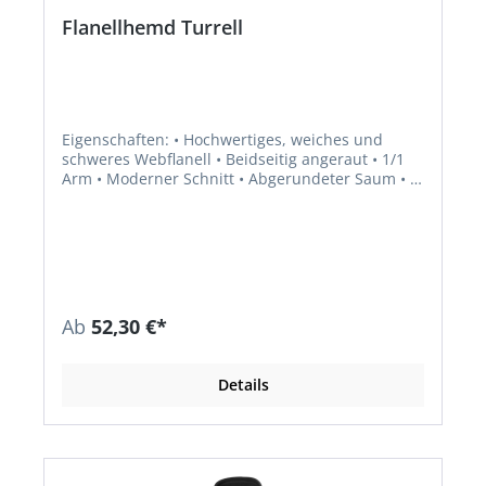
Flanellhemd Turrell
Eigenschaften: • Hochwertiges, weiches und
schweres Webflanell • Beidseitig angeraut • 1/1
Arm • Moderner Schnitt • Abgerundeter Saum • 2
Brusttaschen mit jeweils einem Knopf •
Weitenregulierbarer Ärmelbund mittels Knöpfen
Material: • Obermaterial: 100% Baumwolle
Ab
52,30 €*
Details