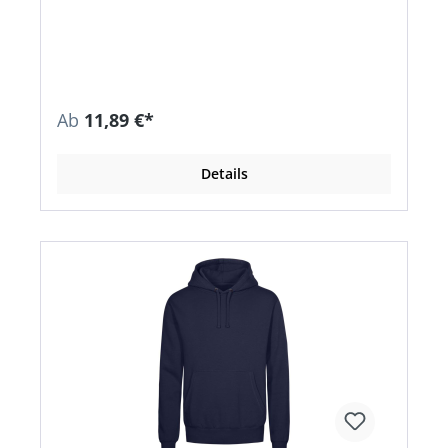
mit 3MTM ThinsulateTM Insulation-Fütterung
Futter: 100 % Polyester Wattierung: 65 %
Polypropylen, 35 % Polyester Farbe: grau
Ab
11,89 €*
Details