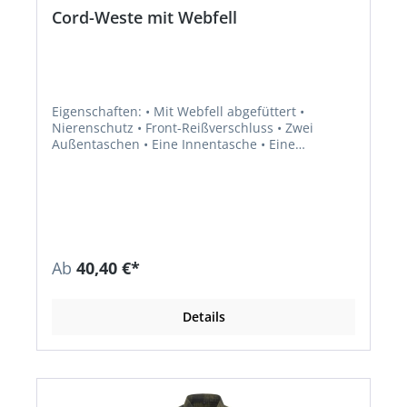
Cord-Weste mit Webfell
Eigenschaften: • Mit Webfell abgefüttert •
Nierenschutz • Front-Reißverschluss • Zwei
Außentaschen • Eine Innentasche • Eine
Handytasche Material: • Obermaterial: 100 %
Baumwolle • Futter: 100 % Polyester
Ab
40,40 €*
Details