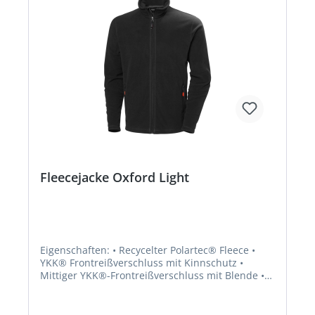
Fleecejacke Oxford Light
Eigenschaften: • Recycelter Polartec® Fleece •
YKK® Frontreißverschluss mit Kinnschutz •
Mittiger YKK®-Frontreißverschluss mit Blende •
Einschubtaschen mit YKK® Reißverschlüssen •
Einschubtaschen mit gebürstetem Futter •
Kragen mit zweilagigem Stoff • Flatlocknähte für