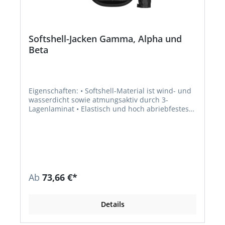
Softshell-Jacken Gamma, Alpha und
Beta
Eigenschaften: • Softshell-Material ist wind- und
wasserdicht sowie atmungsaktiv durch 3-
Lagenlaminat • Elastisch und hoch abriebfestes
Softshellmaterial • Angenehm zu tragen durch
Fleece-Material innen in der Jacke • Alle
Reißverschlüsse wasserdicht • Reflexpaspel vorne
• Saum und Ärmelsaum weitenverstellbar •
Kinnschutz • Saum und Ärmelsaum aus Oxford-
Material • Brusttasche rechts • Zwei weitere
Eingrifftaschen im Brustbereich • Zwei seitliche
Ab
73,66 €*
Hüfttaschen • diverse Innentaschen Material: 96
% Polyester, 4 % Elasthan, Einsatz am Saum und
Ärmelsaum: 100 % Polyester, Oxford
Details