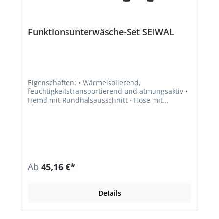
Funktionsunterwäsche-Set SEIWAL
Eigenschaften: • Wärmeisolierend,
feuchtigkeitstransportierend und atmungsaktiv •
Hemd mit Rundhalsausschnitt • Hose mit
elastischer Taille und seitlichem Eingriff •
Extraflache Nähte Material: 90% Polyester, 10%
Elasthan, ca. 230 g/m²
Ab
45,16 €*
Details