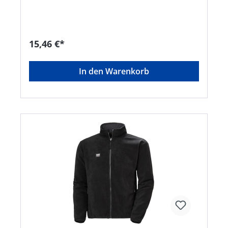
Helmut Feldtmann GmbH, Zunftstr. 28, 21244
Buchholz/Nordheide, DE, +49418120040,
info@feldtmann.de
15,46 €*
In den Warenkorb