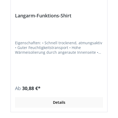
Langarm-Funktions-Shirt
Eigenschaften: • Schnell trocknend, atmungsaktiv
• Guter Feuchtigkeitstransport • Hohe
Wärmeisolierung durch angeraute Innenseite •
Körpernahe Passform Material: 75% Baumwolle,
25 % Polyester, 210 g/m²
Ab
30,88 €*
Details