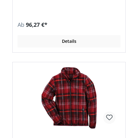
zusätzlichen Komfort Material: • OEKO-TEX® &
bluesign®zertifiziertes Hauptmaterial • 100%
recycled polyester - 159 g/m²
Ab
96,27 €*
Details