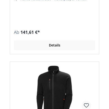
hinten und an den vorderen und rückwärtigen
Ärmelseiten • Strapazierfähiges und abriebfestes
Nylon-Taslan-Gewebe • Ausweis-Kartenhalter •
Abzippbare Sturmkapuze, verstellbar • Hoher
Kragen mit Fleecefutter • Doppelte Sturm-
Frontleiste, Zwei-Wege-YKK®-Frontreißverschluss
• Fleece-Innenfutter im Oberkörperbereich,
Ab
141,61 €*
wattiertes Stepp-Taftfutter im Rumpf- und
Ärmelbereich • Zwei Brust- und Hüfttaschen •
Handytasche, Brustinnentasche, Stifttasche • 1
Details
große Futtertasche für Kapuze und zusätzlichem
Material: • Obermaterial: 100 % Polyamid • Futter:
100 % Polyester • Wattierung: 100 % Polyester