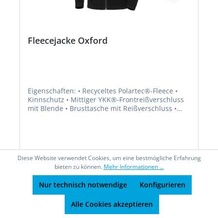
Fleecejacke Oxford
Eigenschaften: • Recyceltes Polartec®-Fleece •
Kinnschutz • Mittiger YKK®-Frontreißverschluss
mit Blende • Brusttasche mit Reißverschluss •
Einschubtaschenreißverschluss • Verlängerte
Rückenpartie Material: 100 % Polyester, 251 g/m ²
Diese Website verwendet Cookies, um eine bestmögliche Erfahrung
bieten zu können.
Mehr Informationen ...
Ab
104,60 €*
Nur technisch notwendige
Konfigurieren
Details
Alle Cookies akzeptieren