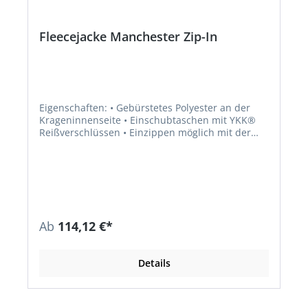
Fleecejacke Manchester Zip-In
Eigenschaften: • Gebürstetes Polyester an der
Krageninnenseite • Einschubtaschen mit YKK®
Reißverschlüssen • Einzippen möglich mit der
71043 Manchester Shell Jacket und dem 71045
Manchester Shell Coat Material: 100 % Polyester,
320 g/m²
Ab
114,12 €*
Details