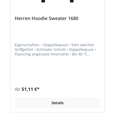
Herren Hoodie Sweater 1680
Eigenschaften: • Doppelkapuze • Sehr weiches
Griffgefühl • Schmaler Schnitt • Doppelkapuze •
Flauschig angeraute Innenseite • Bis 40 °C
waschbar • Kängurutasche und
Elasthanbündchen an Hals, Ärmeln und Saum •
Zertifiziert nach OEKO-TEX® Made in Green
Material: 70 % Baumwolle, 30 % Polyester, 280
g/m²
Ab
51,11 €*
Details