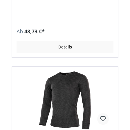
Ausrüstung • Durchgehender verdeckter
Reißverschluss • Schmale Armabschlüsse mit
elastischer Einfassung • Zwei Seitentaschen mit
Reißverschluss Material: 100 % Polyester, 320
g/m²
Ab
48,73 €*
Details