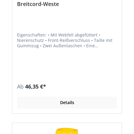
Breitcord-Weste
Eigenschaften: • Mit Webfell abgefüttert •
Nierenschutz • Front-Reißverschluss • Taille mit
Gummizug • Zwei Außentaschen • Eine
Innentasche • Eine Handytasche Material: •
Oberstoff: 100 % Baumwolle • Futter: 100 %
Polyester
Ab
46,35 €*
Details