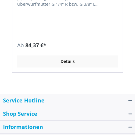
Überwurfmutter G 1/4" R bzw. G 3/8" L
Autogengarnitur (AG): Schläuche mit
Schlauchverbinder Autogenzwillingsgarnitur
(AZG): Schläuche vulkanisiert
Ab
84,37 €*
Details
Service Hotline
Shop Service
Informationen