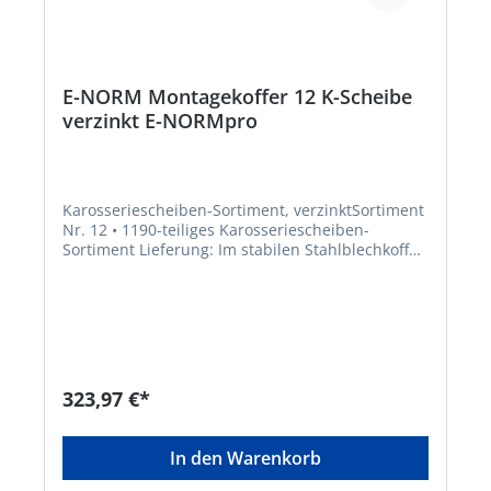
E-NORM Montagekoffer 12 K-Scheibe
verzinkt E-NORMpro
Karosseriescheiben-Sortiment, verzinktSortiment
Nr. 12 • 1190-teiliges Karosseriescheiben-
Sortiment Lieferung: Im stabilen Stahlblechkoffer.
Innen-Ø mm x Außen-Ø mm: 4,3 x 20 5,3 x 20 6,5
x 20 8,5 x 20 6,5 x 25 8,5 x 25 6,5 x 30 8,5 x 30 10,5
x 30 13,0 x 32 8,5 x 38 10,5 x 38Hersteller:
Einkaufsbüro Deutscher Eisenhändler GmbH,
EDE Platz 1, 42389 Wuppertal, DE, +4920260960,
webkontakt@ede.de
323,97 €*
In den Warenkorb