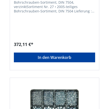
Bohrschrauben-Sortiment, DIN 7504,
verzinktSortiment Nr. 27 • 2005-teiliges
Bohrschrauben-Sortiment, DIN 7504 Lieferung :
Im stabilen Stahlblechkoffer. Ausführung: Ø mm
x Länge mm: Form N, LiKo 3,5x13 / 3,5x16 / 3,9x13
/ 3,9x16 / 3,9x19 / 4,2x16 / 4,2x19 / 4,2x25 / 4,8x16
/ 4,8x19 / 4,8x22 / 4,8x25 Form P, SeKo 3,5x13 /
3,9x16 / 3,9x19 / 3,9x25 / 4,2x16 /
4,2x25Hersteller: Einkaufsbüro Deutscher
Eisenhändler GmbH, EDE Platz 1, 42389
372,11 €*
Wuppertal, DE, +4920260960,
webkontakt@ede.de
In den Warenkorb