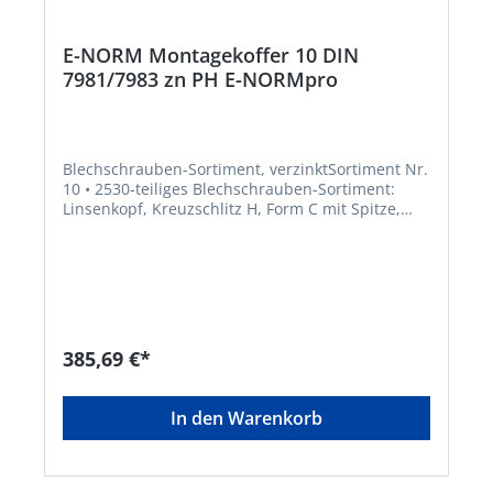
E-NORM Montagekoffer 10 DIN
7981/7983 zn PH E-NORMpro
Blechschrauben-Sortiment, verzinktSortiment Nr.
10 • 2530-teiliges Blechschrauben-Sortiment:
Linsenkopf, Kreuzschlitz H, Form C mit Spitze,
DIN 7981 und Linsensenkkopf, Kreuzschlitz H,
DIN 7983 Lieferung: Im stabilen Stahlblechkoffer.
Ausführung: Ø mm x Länge mm: DIN 7981:
2,9x9,5 / 3,5x9,5 / 3,5x13 / 3,5x16 / 3,5x19 / 3,9x13
/ 3,9x16 / 4,2x13 / 4,2x16 / 4,2x19 / 4,8x16 / 4,8x19
DIN 7983: 3,5x13 / 3,5x16 / 3,5x19 / 4,2x16 /
4,2x19 /4,8x32Hersteller: Einkaufsbüro Deutscher
385,69 €*
Eisenhändler GmbH, EDE Platz 1, 42389
Wuppertal, DE, +4920260960,
webkontakt@ede.de
In den Warenkorb