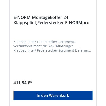
E-NORM Montagekoffer 24
Klappsplint,Federstecker E-NORMpro
Klappsplinte-/ Federstecker-Sortiment,
verzinktSortiment Nr. 24 • 148-teiliges
Klappsplinte-/ Federstecker-Sortiment Lieferung:
Im stabilen Stahlblechkoffer. Federstecker
einfach mm: 3,2 Federstecker doppelt mm: 3,2 /
4,0 / 5,0 Klappsplinte mm: 4,5 / 6,0 / 8,0 /
10,0Hersteller: Einkaufsbüro Deutscher
Eisenhändler GmbH, EDE Platz 1, 42389
Wuppertal, DE, +4920260960,
webkontakt@ede.deAbbildung zeigt Artikel in
411,54 €*
gelb verzinkt, Umstellung auf blau verzinkt.
In den Warenkorb