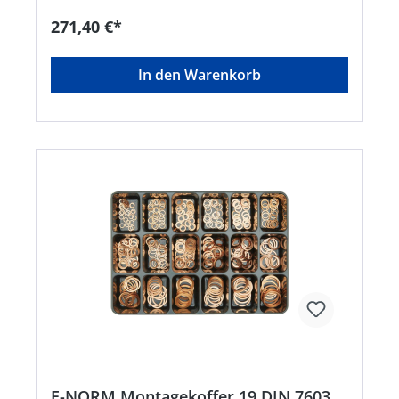
Eisenhändler GmbH, EDE Platz 1, 42389
Wuppertal, DE, +4920260960,
271,40 €*
webkontakt@ede.de
In den Warenkorb
E-NORM Montagekoffer 19 DIN 7603