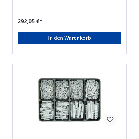
20 3,5 x 20 3,5 x 25 3,5 x 30 4,0 x 30 4,0 x 40 4,5 x
35 4,5 x 40 4,5 x 45 5,0 x 40 5,0 x 50 5,0 x 60 6,0 x
80Hersteller: Einkaufsbüro Deutscher
Eisenhändler GmbH, EDE Platz 1, 42389
292,05 €*
Wuppertal, DE, +4920260960,
webkontakt@ede.de
In den Warenkorb