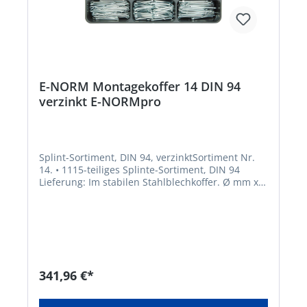
E-NORM Montagekoffer 14 DIN 94
verzinkt E-NORMpro
Splint-Sortiment, DIN 94, verzinktSortiment Nr.
14. • 1115-teiliges Splinte-Sortiment, DIN 94
Lieferung: Im stabilen Stahlblechkoffer. Ø mm x
Länge mm: 1,6 x 32 2,0 x 40 2,5 x 22 2,5 x 32 3,2 x
20 3,2 x 32 3,2 x 40 4,0 x 32 4,0 x 40 4,0 x 50 5,0 x
40 5,0 x 50Hersteller: Einkaufsbüro Deutscher
Eisenhändler GmbH, EDE Platz 1, 42389
Wuppertal, DE, +4920260960,
webkontakt@ede.de
341,96 €*