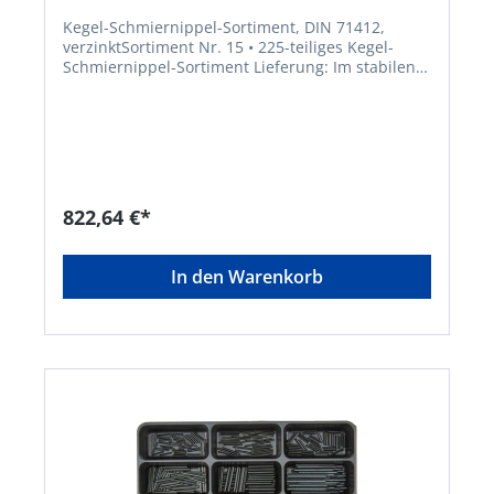
Kegel-Schmiernippel-Sortiment, DIN 71412,
verzinktSortiment Nr. 15 • 225-teiliges Kegel-
Schmiernippel-Sortiment Lieferung: Im stabilen
Stahlblechkoffer. Gewinde x Länge mm H1,
gerade: A6, A8, A10, M6 x 1, M8 x 1, M10 x 1 H2,
45°-Winkel: M6 x 1, M8 x 1, M10 x 1 H3, 90°-
Winkel: M6 x 1, M8 x 1, M10 x 1Hersteller:
Einkaufsbüro Deutscher Eisenhändler GmbH,
EDE Platz 1, 42389 Wuppertal, DE, +4920260960,
webkontakt@ede.de
822,64 €*
In den Warenkorb