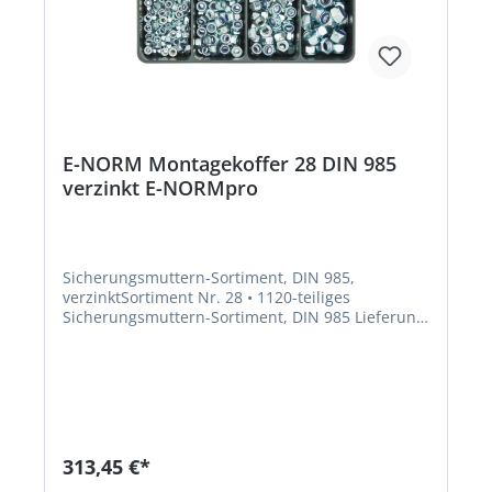
E-NORM Montagekoffer 28 DIN 985
verzinkt E-NORMpro
Sicherungsmuttern-Sortiment, DIN 985,
verzinktSortiment Nr. 28 • 1120-teiliges
Sicherungsmuttern-Sortiment, DIN 985 Lieferung:
Im stabilen Stahlblechkoffer. Nenngröße: M3 M4
M5 M6 M8 M10 M12 M16Hersteller: Einkaufsbüro
Deutscher Eisenhändler GmbH, EDE Platz 1,
42389 Wuppertal, DE, +4920260960,
webkontakt@ede.de
313,45 €*