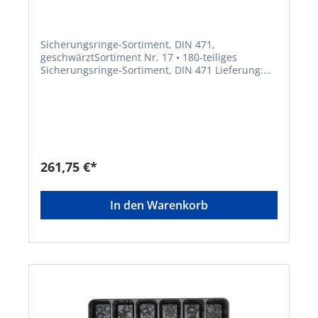
Sicherungsringe-Sortiment, DIN 471,
geschwärztSortiment Nr. 17 • 180-teiliges
Sicherungsringe-Sortiment, DIN 471 Lieferung:
Im stabilen Stahlblechkoffer. Wellen-Ø mm x
Stärke mm: 8 x 0,8 9 x 1,0 10 x 1,0 12 x 1,0 14 x
1,0 15 x 1,0 16 x 1,0 17 x 1,0 18 x 1,2 20 x 1,2 22 x
1,2 24 x 1,2 25 x 1,2 26 x 1,2 28 x 1,5 30 x 1,5 32 x
1,5 34 x 1,5Hersteller: Einkaufsbüro Deutscher
Eisenhändler GmbH, EDE Platz 1, 42389
Wuppertal, DE, +4920260960,
261,75 €*
webkontakt@ede.de
In den Warenkorb