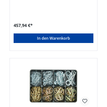
Stahlblechkoffer. DIN 934 A2: M4 M5 M6 M8 M10
DIN 985 A2: M4 M5 M6 M8 DIN 125 A2 mm: 4,3
5,3 6,4 8,4 10,5 DIN 9021 A2 mm: 4,3 5,3 6,4
8,4Hersteller: Einkaufsbüro Deutscher
Eisenhändler GmbH, EDE Platz 1, 42389
Wuppertal, DE, +4920260960,
457,94 €*
webkontakt@ede.de
In den Warenkorb