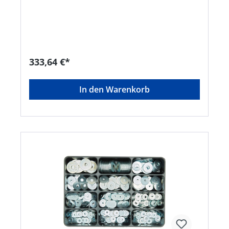
stabilen Stahlblechkoffer. Nenngröße: M3 M4 M5
M6 M8 M10 M12 M14 M 16 M18 M20
M22Hersteller: Einkaufsbüro Deutscher
Eisenhändler GmbH, EDE Platz 1, 42389
Wuppertal, DE, +4920260960,
webkontakt@ede.de
333,64 €*
In den Warenkorb