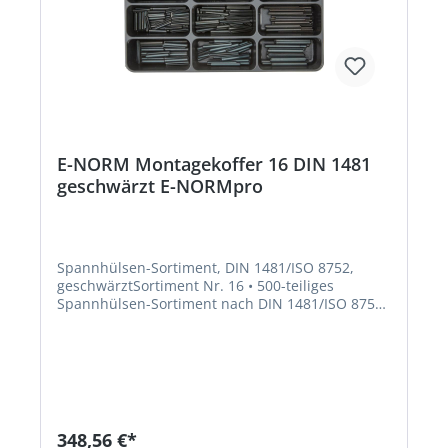
E-NORM Montagekoffer 16 DIN 1481
geschwärzt E-NORMpro
Spannhülsen-Sortiment, DIN 1481/ISO 8752,
geschwärztSortiment Nr. 16 • 500-teiliges
Spannhülsen-Sortiment nach DIN 1481/ISO 8751
Lieferung: Im stabilen Stahlblechkoffer. Ø mm x
Länge mm: 2 x 20 2 x 30 3 x 20 3 x 40 4 x 40 4 x 60
5 x 30 5 x 40 5 x 60 6 x 40 6 x 50 6 x 60Hersteller:
Einkaufsbüro Deutscher Eisenhändler GmbH,
EDE Platz 1, 42389 Wuppertal, DE, +4920260960,
webkontakt@ede.de
348,56 €*