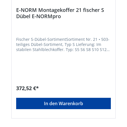
E-NORM Montagekoffer 21 fischer S
Dübel E-NORMpro
Fischer S-Dübel-SortimentSortiment Nr. 21 • 503-
teiliges Dübel-Sortiment, Typ S Lieferung: Im
stabilen Stahlblechkoffer. Typ: S5 S6 S8 S10 S12
S14 S16Hersteller: Einkaufsbüro Deutscher
Eisenhändler GmbH, EDE Platz 1, 42389
Wuppertal, DE, +4920260960,
webkontakt@ede.de
372,52 €*
In den Warenkorb