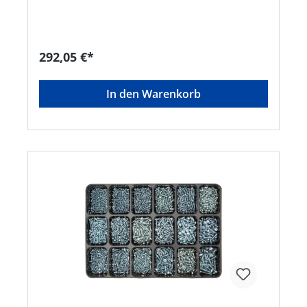
12, 3,0 x 16 normaler Kopf: 3,0 x 12, 3,0 x 16, 3,0 x
20, 3,5 x 20, 3,5 x 25 , 3,5 x 30, 4,0 x 30, 4,0 x 40,
4,5 x 35, 4,5 x 40, 4,5 x 45, 5,0 x 40, 5,0 x 50, 5,0 x
60, 6,0 x 80Hersteller: Einkaufsbüro Deutscher
Eisenhändler GmbH, EDE Platz 1, 42389
292,05 €*
Wuppertal, DE, +4920260960,
webkontakt@ede.de
In den Warenkorb