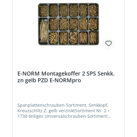
E-NORM Montagekoffer 2 SPS Senkk.
zn gelb PZD E-NORMpro
Spanplattenschrauben-Sortiment, Senkkopf,
Kreuzschlitz Z, gelb verzinktSortiment Nr. 2 •
1730-teiliges Universalschrauben-Sortiment
Lieferung: Im stabilen Stahlblechkoffer.
Ausführung: Ø mm x Länge mm: 5 mm Kopf: 3,0 x
12 3,0 x 16 normaler Kopf: 3,0 x 12 3,0 x 16 3,0 x