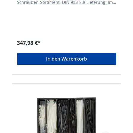
Schrauben-Sortiment, DIN 933-8.8 Lieferung: Im
stabilen Stahlblechkoffer. Gewinde x Länge mm:
M5 x 20 M5 x 30 M6 x 16 M6 x 20 M6 x 25 M8 x 20
M8 x 30 M8 x 40 M10 x 30 M10 x 40 M10 x 50 M10
x 60Hersteller: Einkaufsbüro Deutscher
Eisenhändler GmbH, EDE Platz 1, 42389
Wuppertal, DE, +4920260960,
webkontakt@ede.de
347,98 €*
In den Warenkorb