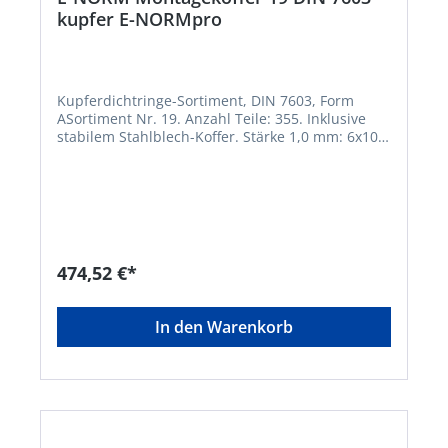
kupfer E-NORMpro
Kupferdichtringe-Sortiment, DIN 7603, Form
ASortiment Nr. 19. Anzahl Teile: 355. Inklusive
stabilem Stahlblech-Koffer. Stärke 1,0 mm: 6x10;
8x12; 8x14; 10x14; 10x16 Stärke 1,5 mm: 12x16;
12x18; 14x18; 14x20; 16x22; 18x24; 20x26; 22x27
Stärke 2,0 mm: 24x30; 24x32; 26x32; 28x34;
30x36Hersteller: Einkaufsbüro Deutscher
Eisenhändler GmbH, EDE Platz 1, 42389
Wuppertal, DE, +4920260960,
webkontakt@ede.de
474,52 €*
In den Warenkorb