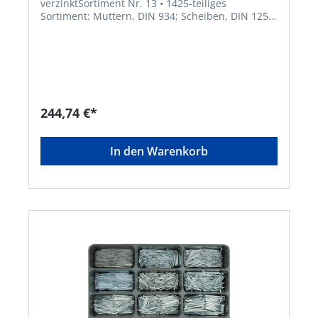
verzinktSortiment Nr. 13 • 1425-teiliges
Sortiment: Muttern, DIN 934; Scheiben, DIN 125 ;
Federringe, DIN 127 Lieferung: Im stabilen
Stahlblechkoffer. DIN 934: M3, M4, M5, M6, M8,
M10 DIN 125 mm: 3,2 / 4,3 / 5,3 / 6,4 / 8,4 / 10,5
DIN 127 mm: 3,1 / 4,1 / 5,1 / 6,1 / 8,2 /
10,2Hersteller: Einkaufsbüro Deutscher
Eisenhändler GmbH, EDE Platz 1, 42389
Wuppertal, DE, +4920260960,
244,74 €*
webkontakt@ede.de
In den Warenkorb