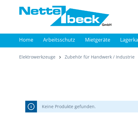
springen
Zur Hauptnavigation springen
Home
Arbeitsschutz
Mietgeräte
Lagerka
Elektrowerkzeuge
Zubehör für Handwerk / Industrie
Keine Produkte gefunden.