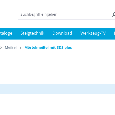
taloge
Steigtechnik
Download
Werkzeug-TV
Meißel
Mörtelmeißel mit SDS plus