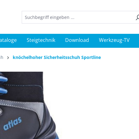
ataloge
Steigtechnik
Download
Werkzeug-TV
uh
knöchelhoher Sicherheitsschuh Sportline