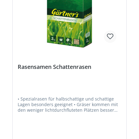
Rasensamen Schattenrasen
• Spezialrasen für halbschattige und schattige
Lagen besonders geeignet • Gräser kommen mit
den weniger lichtdurchfluteten Plätzen besser
zurecht • Die Qualitätsrasenmischung enthält
geprüfte, wertvolle Rasengräser für individuelle
Begrünungszwecke • Die Gräser sind
widerstandsfähige gegen Strapazen und beugen
Moosbildung vor • Mit der anwenderfreundlichen