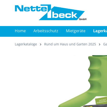
springen
Zur Hauptnavigation springen
Home
Arbeitsschutz
Mietgeräte
Lagerk
Lagerkataloge
Rund um Haus und Garten 2025
Ga