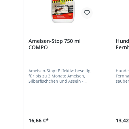
Ameisen-Stop 750 ml
Hunde
COMPO
Fernh
COM
Ameisen-Stop• E ffektiv: beseitigt
Hunde-
für bis zu 3 Monate Ameisen,
Fernha
Silberfischchen und Asseln •
sauber an
Vielseitig: im Haus, Balkon, auf
vorhan
Terrassen und im Keller •
Verhin
Zuverlässig: bekämpft das gesamte
und Versc
Nest • Praktisch: mikroverkapselter
Kombin
Wirkstoff auf Wasserbasis • Kein
Geruch
sichtbarer Sprühbelag • Keine
einem effizie
GeruchsbelästigungSignalwort:
Haftet
16,66 €*
13,42
Achtung Gefahrenhinweise: H410:
Flächen • Vor der Behan
Sehr giftig für Wasserorganismen
Verunr