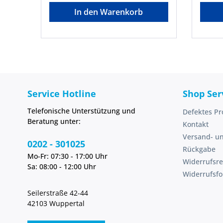
mit langfristiger Wirkung;H400:
Betrof
In den Warenkorb
Sehr giftig für Wasserorganismen
besprühen • Wirkst
EUH208: Enthält 1,2-
Extrakt
Benzisothiazol-3(2H)-on. Kann
Zulas
allergische Reaktionen
79202G
hervorrufen. Biozidprodukte
dukte 
vorsichtig verwenden. Vor
Gebrauch st
Gebrauch stets Etikett und
Produk
Produktinformationen
79202
lesen.Hersteller: COMPO GmbH,
Service Hotline
Shop Ser
Gildenstr. 38, 48157 Muenster, DE,
+4925132770,
Telefonische Unterstützung und
Defektes Pr
info@compo.deHinweis: Biozide
Beratung unter:
sicher verwenden. Vor Gebrauch
Kontakt
stets Kennzeichnung und
Versand- u
Produktinformationen lesen. Bitte
0202 - 301025
Rückgabe
die Warnhinweise und Symbole in
Mo-Fr: 07:30 - 17:00 Uhr
der Gebrauchsanweisung
Widerrufsre
Sa: 08:00 - 12:00 Uhr
beachten.
Widerrufsf
Seilerstraße 42-44
42103 Wuppertal