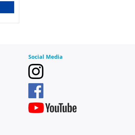
ößere
teller:
,
32770,
Social Media