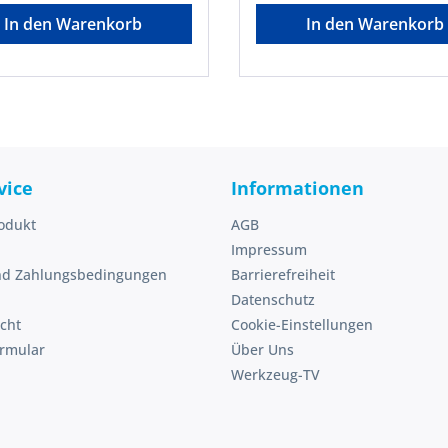
fene Stellen einmal am Tag
getestet und speziell auf gr
In den Warenkorb
In den Warenkorb
off: Margose-
Pflanzungen abgestimmtHers
 Geraniol •
COMPO GmbH, Gildenstr. 38
sungsnummer DE: N-
48157 Muenster, DE, +49251
efahrenhinweise:Biozidpro
info@compo.de
vorsichtig verwenden. Vor
ets Etikett und
tinformationen lesen.N-
vice
Informationen
odukt
AGB
Impressum
nd Zahlungsbedingungen
Barrierefreiheit
Datenschutz
cht
Cookie-Einstellungen
ormular
Über Uns
Werkzeug-TV