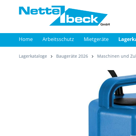
springen
Zur Hauptnavigation springen
Home
Arbeitsschutz
Mietgeräte
Lagerk
Lagerkataloge
Baugeräte 2026
Maschinen und Zu