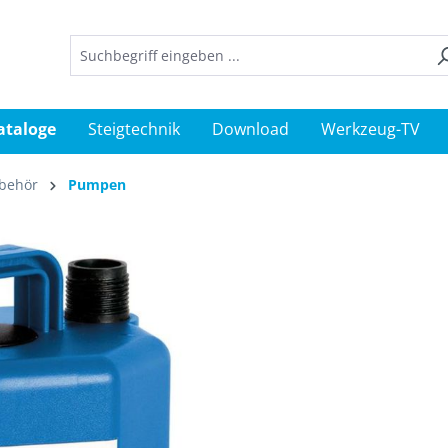
ataloge
Steigtechnik
Download
Werkzeug-TV
behör
Pumpen