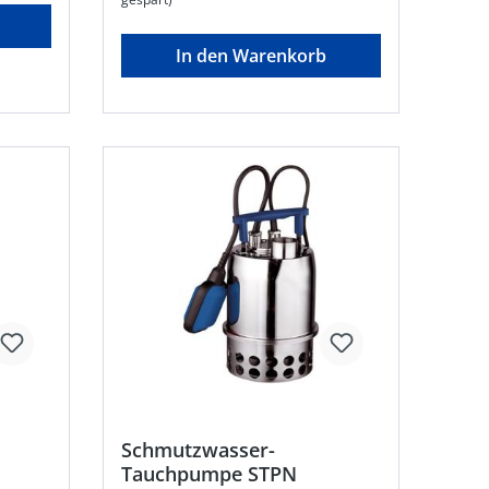
drigem
In den Warenkorb
iums:
 der
 •
e Typ
0 m
chluss
 C-
Schmutzwasser-
Tauchpumpe STPN
m