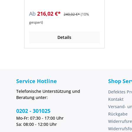
zusätzlicher Entlüftungsschraube
integrierter Thermoschutzschalter
(herausdrehbar) • Abnehmbares
• Pumpengehäuse, Außengehäuse
Ab
216,02 €*
240,02 €*
(10%
Saugsieb ermöglicht die
und Saugkorb aus Edelstahl •
Absaugung von Restwasser bis 5
Edelstahl-Pumpenwelle Lieferung:
gespart)
mm • Automatische
Pumpe, 10-m-Netzkabel mit
Spüleinrichtung möglich Lieferung:
Schuko-Stecker,
Pumpe mit Doppelmuffe R 1.1/4" IG
Schwimmerschalter.
Details
am Druckanschluss mit integrierter
Rückschlagklappe, 10 m
Anschlusskabel und
Netzstecker.Hersteller: HOMA
Pumpenfabrik GmbH,
Industriestraße 1, 53819
Neunkirchen-Seelscheid, DE,
(0)2247 702 0, info[at]homa-
Service Hotline
Shop Ser
pumpen.de
Telefonische Unterstützung und
Defektes Pr
Beratung unter:
Kontakt
Versand- u
0202 - 301025
Rückgabe
Mo-Fr: 07:30 - 17:00 Uhr
Widerrufsre
Sa: 08:00 - 12:00 Uhr
Widerrufsf