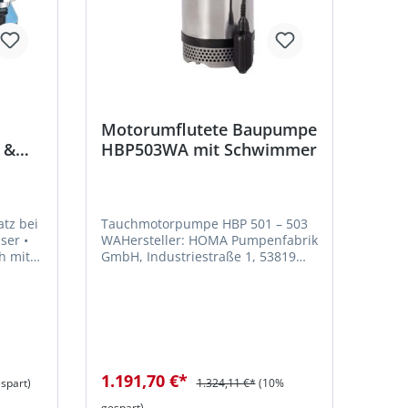
Motorumflutete Baupumpe
 &
HBP503WA mit Schwimmer
atz bei
Tauchmotorpumpe HBP 501 – 503
er •
WAHersteller: HOMA Pumpenfabrik
h mit
GmbH, Industriestraße 1, 53819
Neunkirchen-Seelscheid, DE,
it
(0)2247 702 0, info[at]homa-
pumpen.de
orb
1.191,70 €*
spart)
1.324,11 €*
(10%
n,
 das
gespart)