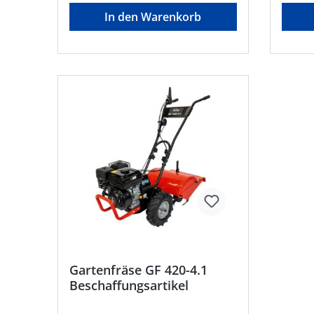
Stahlblech zum Schutz vor
Werkze
In den Warenkorb
herumfliegenden Steinen und
eingestellt werden •
Erdreich • Seitliche
schütz
Begrenzungsscheiben zum Schutz
herumf
von Anpflanzungen • Mehrere
Erdreich • Zur Kultiv
Zubehörteile können angebaut
Lüftun
werden, wie z.B. ein Häufel- oder
Bodens
Kartoffelpflug • Kultivierung,
GmbH, 
Lüftung oder Lockerung des
89359 
BodensHersteller: AL-KO Geräte
garden
GmbH, Ichenhauser Straße 14,
direkt 
89359 Kötz, DE, +4982212030,
Lagera
gardentech@al-ko.de
Lieferz
Artike
ausges
Gartenfräse GF 420-4.1
Beschaffungsartikel