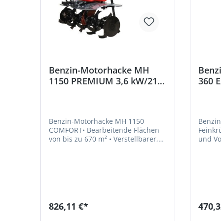
Benzin-Motorhacke MH
Benz
1150 PREMIUM 3,6 kW/212
360 E
ccm/115 cm
/ 36 
Beschaffungsartikel
Benzin-Motorhacke MH 1150
Benzin
COMFORT• Bearbeitende Flächen
Feinkr
von bis zu 670 m² • Verstellbarer,
und Vo
ergonomischer Führungsholm für
Gering
bequemes Arbeiten • Bessere
ergono
Traktion beim Einsatz von Pflügen
fach h
durch Stahlradsatz • Zwei
Bremssporn • Tran
Vorwärts- und ein Rückwärtsgang •
zu entfernen • 4
32 spezielle Klingenmesser •
Hackme
Sicherheitshandhebel verhindert
Arbeit
826,11 €*
470,3
das unbeabsichtigte Drehen der
Auflockern • Kan
Hackmesser • Abdeckung aus
integr