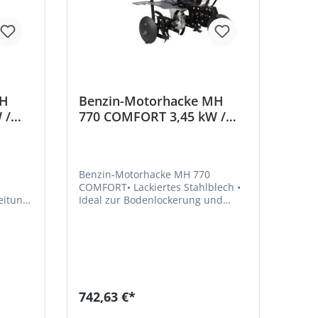
MH
Benzin-Motorhacke MH
 /
770 COMFORT 3,45 kW /
196 ccm / 77
l
cmBeschaffungsartikel
Benzin-Motorhacke MH 770
COMFORT• Lackiertes Stahlblech •
eitung
Ideal zur Bodenlockerung und
Bearbeitung in Beetreihen •
gsholm
Seitliche Begrenzungsscheiben
zum Schutz von Anpflanzungen •
rn •
Ergonomischer Führungsholm für
fernen
bequemes Arbeiten • 3-fach
sser
höhenverstellbarer Bremssporn •
Bessere Traktion beim Einsatz von
742,63 €*
Pflügen durch Stahlradsatz • Kann
d ohne
durch das integrierte Transportrad