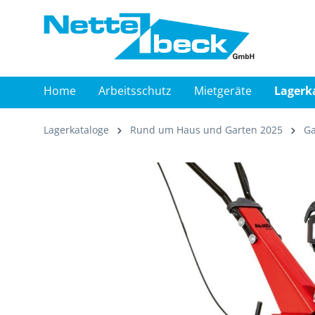
springen
Zur Hauptnavigation springen
Home
Arbeitsschutz
Mietgeräte
Lagerk
Lagerkataloge
Rund um Haus und Garten 2025
Ga