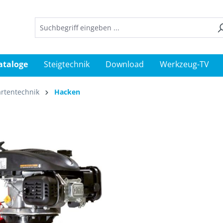
ataloge
Steigtechnik
Download
Werkzeug-TV
rtentechnik
Hacken