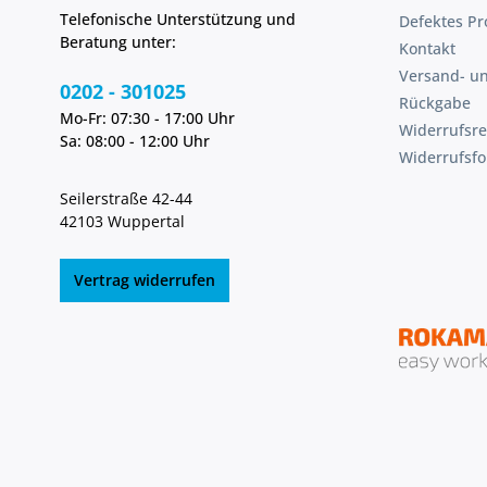
Info@guede.netLieferung direkt
Telefonische Unterstützung und
Defektes Pr
vom Hersteller. Kein Lagerartikel!
Beratung unter:
Abweichende Lieferzeit. Lieferung
Kontakt
frachtfrei. Artikel ist von der
Versand- u
Rücknahme ausgeschlossen!
0202 - 301025
Rückgabe
Mo-Fr: 07:30 - 17:00 Uhr
Widerrufsre
Sa: 08:00 - 12:00 Uhr
Widerrufsf
Seilerstraße 42-44
42103 Wuppertal
Vertrag widerrufen