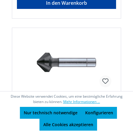
In den Warenkorb
Diese Website verwendet Cookies, um eine bestmögliche Erfahrung
bieten zu können.
Mehr Informationen ...
Kegels.Ungl. zyl. ALUNIT 10,00 90G
Nur technisch notwendige
Konfigurieren
HSS-E Maykestag
Alle Cookies akzeptieren