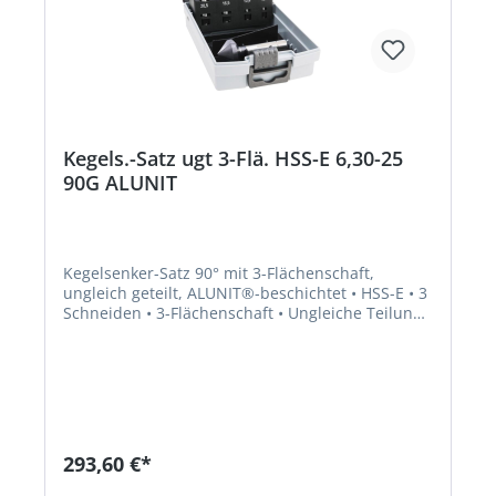
Kegels.-Satz ugt 3-Flä. HSS-E 6,30-25
90G ALUNIT
Kegelsenker-Satz 90° mit 3-Flächenschaft,
ungleich geteilt, ALUNIT®-beschichtet • HSS-E • 3
Schneiden • 3-Flächenschaft • Ungleiche Teilung •
DIN 335-C • 90° • ALUNIT® • Höhere Performance
• Längere Standzeit • Für alle E- und NE-Metalle,
Kunststoffe hart und weich • Universell
einsetzbares Entgrat- und Senkwerkzeug für
Bohrungen aller Art • Sehr gute
Schneideigenschaften durch ungleich geteilte
Schneiden, dadurch deutlich geringere
293,60 €*
Oberflächenrauhigkeiten Lieferung: In
Kunststoffkassette.