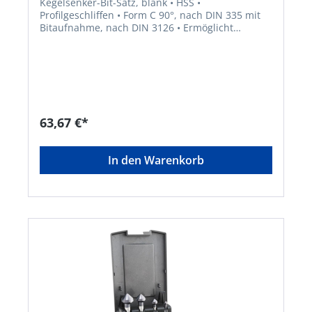
Kegelsenker-Bit-Satz, blank • HSS •
Profilgeschliffen • Form C 90°, nach DIN 335 mit
Bitaufnahme, nach DIN 3126 • Ermöglicht
sicheren Einsatz, ohne Durchrutschen im
Bohrfutter • Zum Senken, Entgraten und Anfasen
in verschiedenen Stählen Lieferung: In
Metallkassette.
63,67 €*
In den Warenkorb