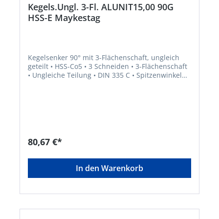
Kegels.Ungl. 3-Fl. ALUNIT15,00 90G
HSS-E Maykestag
Kegelsenker 90° mit 3-Flächenschaft, ungleich
geteilt • HSS-Co5 • 3 Schneiden • 3-Flächenschaft
• Ungleiche Teilung • DIN 335 C • Spitzenwinkel
90° • ALUNIT® • Höhere Performance • Längere
Standzeit • Für alle E- und NE-Metalle sowie
Kunststoffe, hart und weich • Universell
einsetzbares Entgrat- und Senkwerkzeug für
Bohrungen aller Art • Sehr gute
Schneideigenschaften durch ungleich geteilte
Schneiden, dadurch deutlich geringere
80,67 €*
Oberflächenrauigkeiten
In den Warenkorb