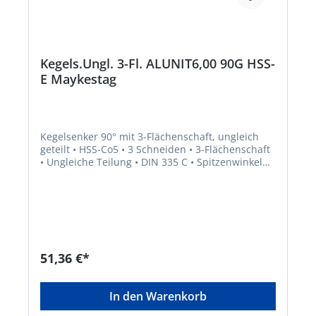
Kegels.Ungl. 3-Fl. ALUNIT6,00 90G HSS-
E Maykestag
Kegelsenker 90° mit 3-Flächenschaft, ungleich
geteilt • HSS-Co5 • 3 Schneiden • 3-Flächenschaft
• Ungleiche Teilung • DIN 335 C • Spitzenwinkel
90° • ALUNIT® • Höhere Performance • Längere
Standzeit • Für alle E- und NE-Metalle sowie
Kunststoffe, hart und weich • Universell
einsetzbares Entgrat- und Senkwerkzeug für
Bohrungen aller Art • Sehr gute
Schneideigenschaften durch ungleich geteilte
Schneiden, dadurch deutlich geringere
51,36 €*
Oberflächenrauigkeiten
In den Warenkorb