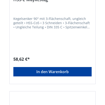
Kegelsenker 90° mit 3-Flächenschaft, ungleich
geteilt • HSS-Co5 • 3 Schneiden • 3-Flächenschaft
• Ungleiche Teilung • DIN 335 C • Spitzenwinkel
90° • ALUNIT® • Höhere Performance • Längere
Standzeit • Für alle E- und NE-Metalle sowie
Kunststoffe, hart und weich • Universell
einsetzbares Entgrat- und Senkwerkzeug für
Bohrungen aller Art • Sehr gute
Schneideigenschaften durch ungleich geteilte
Schneiden, dadurch deutlich geringere
58,62 €*
Oberflächenrauigkeiten
In den Warenkorb