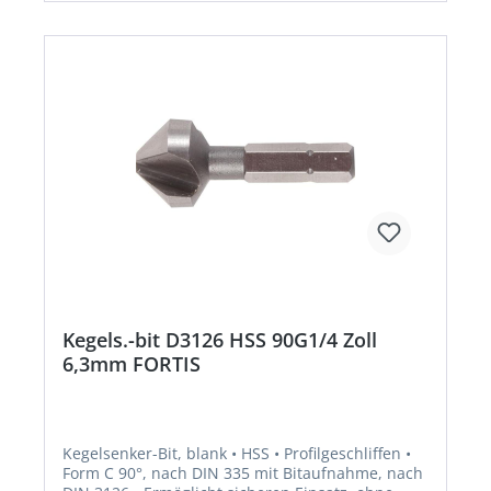
Kegels.-bit D3126 HSS 90G1/4 Zoll
6,3mm FORTIS
Kegelsenker-Bit, blank • HSS • Profilgeschliffen •
Form C 90°, nach DIN 335 mit Bitaufnahme, nach