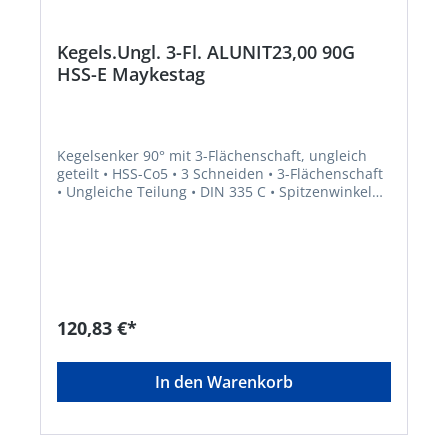
Kegels.Ungl. 3-Fl. ALUNIT23,00 90G
HSS-E Maykestag
Kegelsenker 90° mit 3-Flächenschaft, ungleich
geteilt • HSS-Co5 • 3 Schneiden • 3-Flächenschaft
• Ungleiche Teilung • DIN 335 C • Spitzenwinkel
90° • ALUNIT® • Höhere Performance • Längere
Standzeit • Für alle E- und NE-Metalle sowie
Kunststoffe, hart und weich • Universell
einsetzbares Entgrat- und Senkwerkzeug für
Bohrungen aller Art • Sehr gute
Schneideigenschaften durch ungleich geteilte
Schneiden, dadurch deutlich geringere
120,83 €*
Oberflächenrauigkeiten
In den Warenkorb