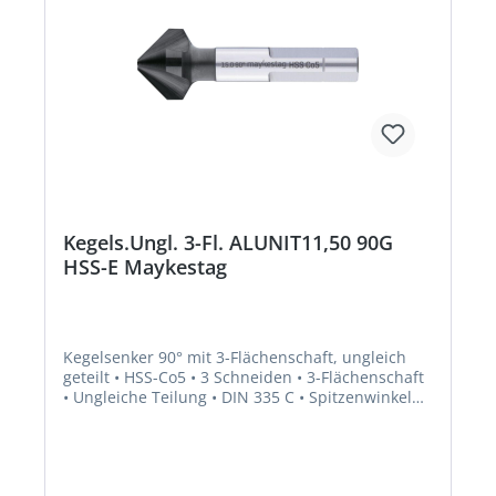
Kegels.Ungl. 3-Fl. ALUNIT11,50 90G
HSS-E Maykestag
Kegelsenker 90° mit 3-Flächenschaft, ungleich
geteilt • HSS-Co5 • 3 Schneiden • 3-Flächenschaft
• Ungleiche Teilung • DIN 335 C • Spitzenwinkel
90° • ALUNIT® • Höhere Performance • Längere
Standzeit • Für alle E- und NE-Metalle sowie
Kunststoffe, hart und weich • Universell
einsetzbares Entgrat- und Senkwerkzeug für