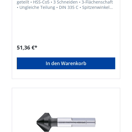
geteilt • HSS-Co5 • 3 Schneiden • 3-Flächenschaft
• Ungleiche Teilung • DIN 335 C • Spitzenwinkel
90° • ALUNIT® • Höhere Performance • Längere
Standzeit • Für alle E- und NE-Metalle sowie
Kunststoffe, hart und weich • Universell
einsetzbares Entgrat- und Senkwerkzeug für
Bohrungen aller Art • Sehr gute
Schneideigenschaften durch ungleich geteilte
Schneiden, dadurch deutlich geringere
51,36 €*
Oberflächenrauigkeiten
In den Warenkorb