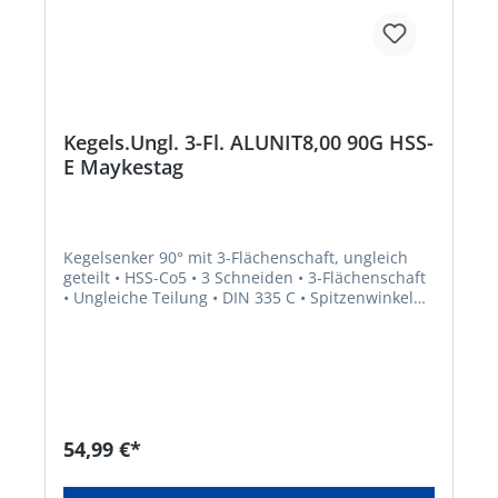
Kegels.Ungl. 3-Fl. ALUNIT8,00 90G HSS-
E Maykestag
Kegelsenker 90° mit 3-Flächenschaft, ungleich
geteilt • HSS-Co5 • 3 Schneiden • 3-Flächenschaft
• Ungleiche Teilung • DIN 335 C • Spitzenwinkel
90° • ALUNIT® • Höhere Performance • Längere
Standzeit • Für alle E- und NE-Metalle sowie
Kunststoffe, hart und weich • Universell
einsetzbares Entgrat- und Senkwerkzeug für
Bohrungen aller Art • Sehr gute
Schneideigenschaften durch ungleich geteilte
Schneiden, dadurch deutlich geringere
54,99 €*
Oberflächenrauigkeiten