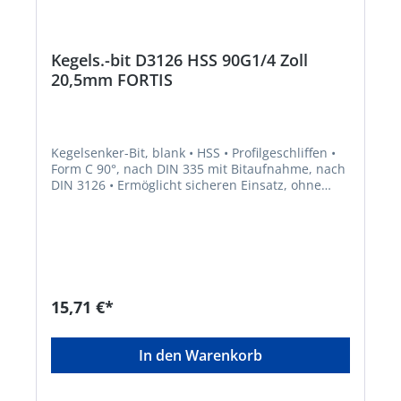
Kegels.-bit D3126 HSS 90G1/4 Zoll
20,5mm FORTIS
Kegelsenker-Bit, blank • HSS • Profilgeschliffen •
Form C 90°, nach DIN 335 mit Bitaufnahme, nach
DIN 3126 • Ermöglicht sicheren Einsatz, ohne
Durchrutschen im Bohrfutter • Zum Senken,
Entgraten und Anfasen in verschiedenen Stählen
15,71 €*
In den Warenkorb