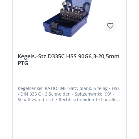
Kegels.-Stz.D335C HSS 90G6,3-20,5mm
PTG
Kegelsenker-RATIOLINE-Satz, blank, 6-teilig • HSS
• DIN 335 C • 3 Schneiden • Spitzenwinkel 90° •
Schaft zylindrisch • Rechtsschneidend • Für alle
Kegelsenk- und Entgratarbeiten in NE-Metallen
sowie allen gängigen Stahlblechen Lieferung: In
Rose-Kunststoffkassette.