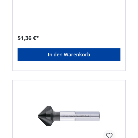
90° • ALUNIT® • Höhere Performance • Längere
Standzeit • Für alle E- und NE-Metalle sowie
Kunststoffe, hart und weich • Universell
einsetzbares Entgrat- und Senkwerkzeug für
Bohrungen aller Art • Sehr gute
Schneideigenschaften durch ungleich geteilte
Schneiden, dadurch deutlich geringere
51,36 €*
Oberflächenrauigkeiten
In den Warenkorb