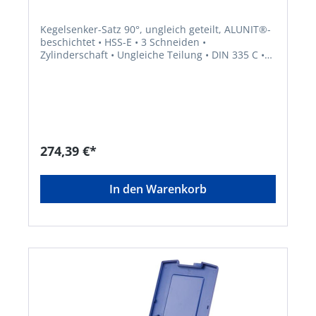
Kegelsenker-Satz 90°, ungleich geteilt, ALUNIT®-
beschichtet • HSS-E • 3 Schneiden •
Zylinderschaft • Ungleiche Teilung • DIN 335 C •
Spitzenwinkel 90° • ALUNIT® • Höhere
Performance • Längere Standzeit • Für alle E- und
NE-Metalle sowie Kunststoffe, hart und weich •
Universell einsetzbares Entgrat- und
Senkwerkzeug für Bohrungen aller Art • Sehr
gute Schneideigenschaften durch ungleich
geteilte Schneiden, dadurch deutlich geringere
274,39 €*
Oberflächenrauigkeiten Lieferung: In
Kunststoffkassette.
In den Warenkorb