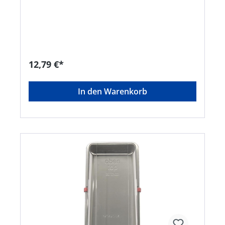
Herscheid, DE, +4923579070, info@gah.de
12,79 €*
In den Warenkorb