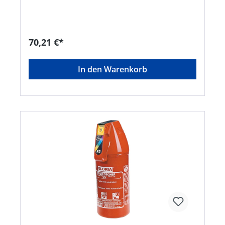
Mit Kettenösen dient er für Absperrzwecke
Lieferung: Ohne Bodenhülse.Hersteller: Gustav
Alberts GmbH & Co. KG, Blumenthal 2, 58849
Herscheid, DE, +4923579070, info@gah.de
70,21 €*
In den Warenkorb