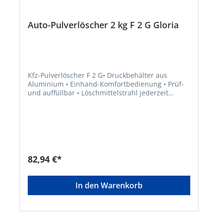
Auto-Pulverlöscher 2 kg F 2 G Gloria
Kfz-Pulverlöscher F 2 G• Druckbehälter aus
Aluminium • Einhand-Komfortbedienung • Prüf-
und auffüllbar • Löschmittelstrahl jederzeit
abstellbar • Zugelassen nach DIN EN 3 für die
Brandklassen A, B,C • Einsatzbereiche:
Transporter, Lkw-Führerhaus, Caravans etc.
Lieferung: Prüfventil, stabilen/rüttelsicheren KfZ-
Halter, Spannband und Festeraufkleber, in
verkaufsfördernder Verpackung.Hersteller:
GLORIA GmbH, Diestedder Str. 39, 59329
82,94 €*
Wadersloh, DE, +49252379349903,
thomas.peitzmann@gloria.de
In den Warenkorb