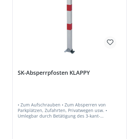
SK-Absperrpfosten KLAPPY
• Zum Aufschrauben • Zum Absperren von
Parkplätzen, Zufahrten, Privatwegen usw. •
Umlegbar durch Betätigung des 3-kant-
Feuerwehralarmschlosses bzw. des
Profilzylinderschlosses • Stahl, feuerverzinkt •
Weiß kunststoffbeschichtet, mit 2 roten,
reflektierenden Ringen