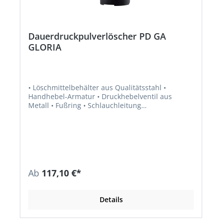
Dauerdruckpulverlöscher PD GA
GLORIA
• Löschmittelbehälter aus Qualitätsstahl •
Handhebel-Armatur • Druckhebelventil aus
Metall • Fußring • Schlauchleitung
alterungsbeständig • Wandhalter mit 2
Gummitüllen • Zugelassen nach DIN EN 3 für die
Brandklassen A, B, C • Prüf- und nachfüllbar •
Zulassung für Deutschland und Österreich
Hinweis: Nach Ziehen des Sicherungsstiftes
unmittelbar einsatzbereit.
Ab
117,10 €*
Details