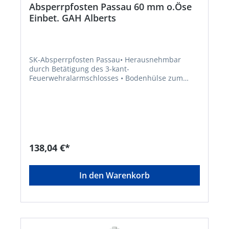
Absperrpfosten Passau 60 mm o.Öse
Einbet. GAH Alberts
SK-Absperrpfosten Passau• Herausnehmbar
durch Betätigung des 3-kant-
Feuerwehralarmschlosses • Bodenhülse zum
Einbetonieren • Stahl, feuerverzinkt • Weiß
kunststoffbeschichtet, mit 2 roten,
reflektierenden Ringen Hinweis:
Dreikantschlüssel sind nicht im Lieferumfang
enthalten.Hersteller: Gustav Alberts GmbH & Co.
KG, Blumenthal 2, 58849 Herscheid, DE,
+4923579070, info@gah.de
138,04 €*
In den Warenkorb