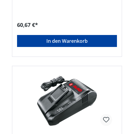
Akkufamilie • Ladestrom 3A • 200-240 V, 50/60
HzHersteller: AL-KO Geräte GmbH, Ichenhauser
Straße 14, 89359 Kötz, DE, +4982212030,
gardentech@al-ko.de
60,67 €*
In den Warenkorb