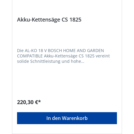
Akku-Kettensäge CS 1825
Die AL-KO 18 V BOSCH HOME AND GARDEN
COMPATIBLE Akku-Kettensäge CS 1825 vereint
solide Schnittleistung und hohe
Bewegungsfreiheit bei emissionsfreiem, leisem
Antrieb. Dank Akku-Betrieb ist ein großer
Aktionsradius mit hoher Bewegungsfreiheit
gegeben; es stören keine Kabel und können auch
nicht unabsichtlich durchtrennt werden. Dabei
wird der leistungsfähige E-Motor von einem
kraftvollen AL-KO 18 V BOSCH HOME AND
220,30 €*
GARDEN COMPATIBLE Akku gespeist, was die
emissionsfreie Kettensäge CS 1825 zu einer
leisen und umweltfreundlichen Alternative zu
In den Warenkorb
Benzin-Kettensägen macht. Für Ihre Sicherheit:
Für Ihr angenehmes und unfallfreies Arbeiten ist
eine sichere Handhabung der Säge in allen