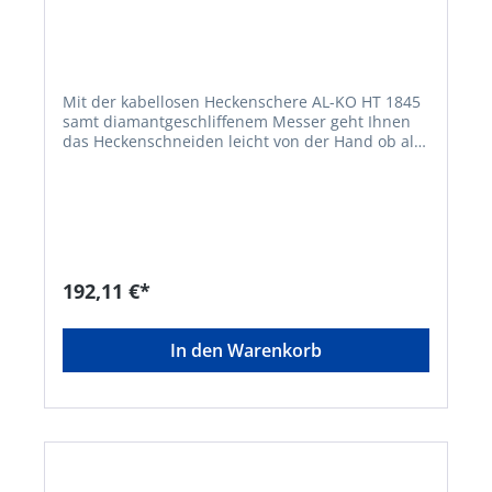
Mit der kabellosen Heckenschere AL-KO HT 1845
samt diamantgeschliffenem Messer geht Ihnen
das Heckenschneiden leicht von der Hand ob als
turnusmäßige Pflichtübung oder der gezielten
Gestaltung Ihrer Gartenzierde. Dabei sorgt das
hochwertige 45-cm-Sicherheitsmesser für einen
zügigen und präzisen Schnitt mit optimalem
Schutz für Mensch und Gerät. Die sehr leichte
und netzunabhängige Akku-Heckenschere
ermöglicht Ihnen einen bequemen Aktionsradius
192,11 €*
ohne Kabelwirrwarr und schließt die Gefahr aus,
ein Elektrokabel unabsichtlich zu durchtrennen.
Für eine leichte Handhabung zum sicheren,
In den Warenkorb
bequemen Arbeiten in jeder Position sorgt der
ergonomisch geformte Handgriff. Die HT 1845
wird von einem AL-KO 18 V BOSCH HOME AND
GARDEN COMPATIBLE Akku gespeist. Bei Bedarf
betreiben Sie mit diesem Akku-System
unterschiedliche AL-KO Geräte mit ein und
demselben Akku und sparen bares Geld. Der