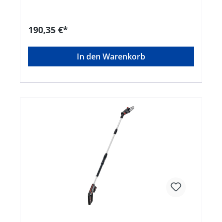
Kindersicherung und Köcher • Akku-Typ: Li-Ion
(20 V max./ 2,5 Ah) • Lauf-/Ladezeit: Akku bis zu
45 / 50 Min.
190,35 €*
In den Warenkorb