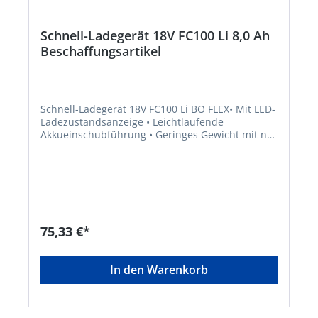
Schnell-Ladegerät 18V FC100 Li 8,0 Ah
Beschaffungsartikel
Schnell-Ladegerät 18V FC100 Li BO FLEX• Mit LED-
Ladezustandsanzeige • Leichtlaufende
Akkueinschubführung • Geringes Gewicht mit nur
ca. 640 gr • Kompatibel – geeignet für alle Geräte
der „Bosch Home und Garden compatible“-
Akkufamilie • Geeignet für 2,5 / 4,0 / 5,0 / 6,0 Ah
Akkus • Ladestrom 3A • 200-240 V, 50/60
HzHersteller: AL-KO Geräte GmbH, Ichenhauser
Straße 14, 89359 Kötz, DE, +4982212030,
gardentech@al-ko.de
75,33 €*
In den Warenkorb