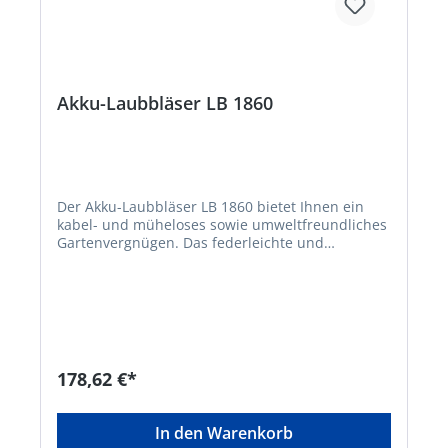
Akku-Laubbläser LB 1860
Der Akku-Laubbläser LB 1860 bietet Ihnen ein
kabel- und müheloses sowie umweltfreundliches
Gartenvergnügen. Das federleichte und
handliche Gerät ermöglicht flexibles Arbeiten
ohne lästiges Stromkabel, ohne Benzin und
damit auch ohne Abgase. Mit einer zusätzlichen
Boost-Funktion für mehr Power entfernen Sie
trockenes Laub mühelos von ebenen Flächen. •
18V Lithium-Ionen Akku: BOSCH Home and
Garden compatible Akku-Familie • Akku-
178,62 €*
Ladestandanzeige im Griff • Kraftvoller
Laubbläser mit Axialgebläse • Komfortabler Soft-
Touch-Griff für angenehmes Arbeiten • Mit extra
In den Warenkorb
Power-Modus Funktionstaste • Kabelfrei und