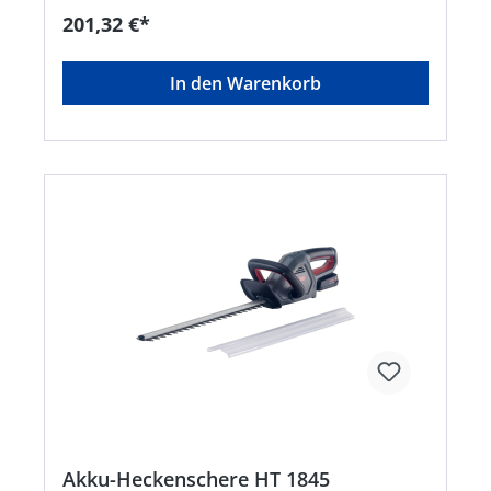
compatible Akku-Familie • Beseitigt
201,32 €*
Verschmutzungen ohne Strom- und
Wasseranschluss • Flexibel einsetzbar zum
Reinigen, Schäumen oder zur
In den Warenkorb
Pflanzenbewässerung • Dank Wasseransaugung
nutzbar mit jeder beliebigen Wasserquelle:
Wassereimer, See, Regentonne, Wasserhahn
oder Flasche • Mit ECO-Funktion für längeres
Arbeiten • Inkl. 5 in 1 Wasserdüse für flexible
Anwendung
Akku-Heckenschere HT 1845