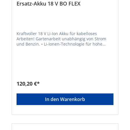
Ersatz-Akku 18 V BO FLEX
Kraftvoller 18 V Li-Ion Akku für kabelloses
Arbeiten! Gartenarbeit unabhängig von Strom
und Benzin. • Li-Ionen-Technologie für hohe
Lebensdauer • Kompatibel - passt in alle
Gartengeräte der "18 V BOSCH HOME AND
GARDEN COMPATIBLE" Akku-Familie • Kurze
Ladezeit • Sehr geringes Gewicht
120,20 €*
In den Warenkorb