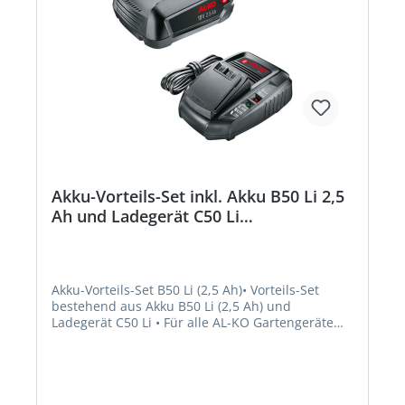
Akku-Vorteils-Set inkl. Akku B50 Li 2,5
Ah und Ladegerät C50 Li
Beschaffungsartikel
Akku-Vorteils-Set B50 Li (2,5 Ah)• Vorteils-Set
bestehend aus Akku B50 Li (2,5 Ah) und
Ladegerät C50 Li • Für alle AL-KO Gartengeräte
aus der 18 V Bosch Home & Garden Compatible
Akku-FamilieHersteller: AL-KO Geräte GmbH,
Ichenhauser Straße 14, 89359 Kötz, DE,
+4982212030, gardentech@al-ko.deLieferung
direkt vom Hersteller. Kein Lagerartikel!