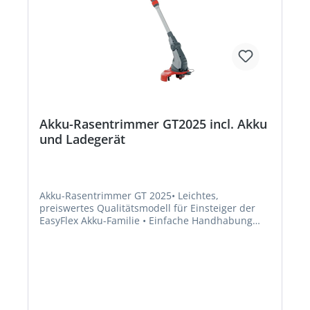
Akku-Rasentrimmer GT2025 incl. Akku
und Ladegerät
Akku-Rasentrimmer GT 2025• Leichtes,
preiswertes Qualitätsmodell für Einsteiger der
EasyFlex Akku-Familie • Einfache Handhabung
ohne Kabel und Emissionen • Flüsterleises
Trimmen zu jeder Tageszeit • 20-V-Li-Ion-Akku:
kurze Ladezeit, hohe Lebensdauer • Präziser
Schnitt dank schwenkbarem Trimmerkopf •
Komfortable Fadennachstellung mit Tipp-
Automatik • Aluschaft mit höhenverstellbarem
Teleskopstiel für einfache Anpassung an