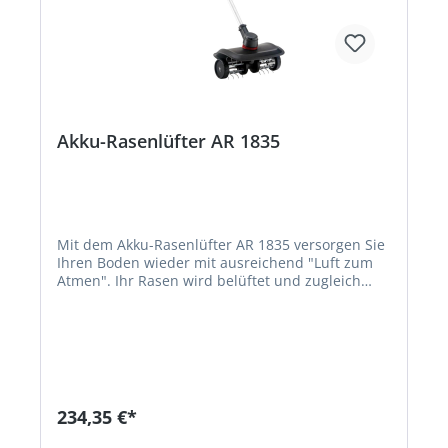
Akku-Rasenlüfter AR 1835
Mit dem Akku-Rasenlüfter AR 1835 versorgen Sie
Ihren Boden wieder mit ausreichend "Luft zum
Atmen". Ihr Rasen wird belüftet und zugleich
entfernt er Moos und Rasenfilz. Zudem ist er das
perfekte Gerät für die Unkrauftentfernung im
Gemüsegarten. Der Rasenlüfter zerkleinert
grobes Bodenmaterial und bereitet Ihren
Gemüsegarten optimal zur Aussaat vor. Ihr Rasen
wird belüft und zugleich entfernt er Moos und
Rasenfilz. Ihr vielseitiger Gartenhelfer - extrem
234,35 €*
leicht, platzsparend aufzubewahren und
emissionsfrei. • 18V Lithium-Ionen Akku: BOSCH