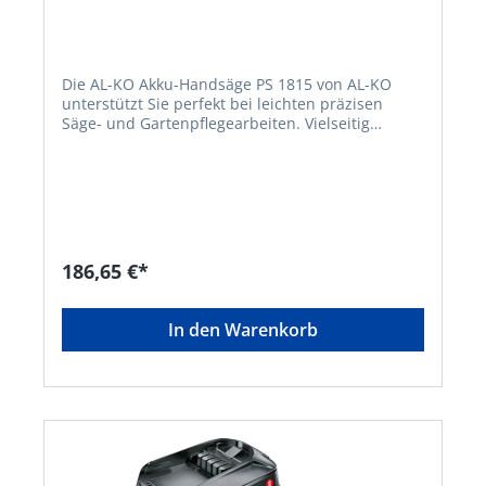
Die AL-KO Akku-Handsäge PS 1815 von AL-KO
unterstützt Sie perfekt bei leichten präzisen
Säge- und Gartenpflegearbeiten. Vielseitig
einsetzbar, da 3 Sägeblätter für die Holz-, Metall-
und Kunststoffbearbeitung inklusive sind.
Netzunabhängiges und emissionsfreies Arbeiten.
Ihr perfekter kleiner, leichter Sägehelfer für Haus
und Garten. Die PS 1815 wird von einem AL-KO
18 V BOSCH HOME AND GARDEN COMPATIBLE
Akku gespeist. Bei Bedarf betreiben Sie mit
186,65 €*
diesem Akku-System unterschiedliche AL-KO
Geräte mit ein und demselben Akku und sparen
bares Geld. • 18V Lithium-Ionen Akku: BOSCH
In den Warenkorb
Home and Garden compatible Akku-Familie •
Sehr leichte Säge zum Schneiden und Trimmen •
Einfaches und sicheres Arbeiten dank
abnehmbarem Astbügel • Inklusive drei
Sägeblätter für Holz, Metall und Kunststoff • Mit
integrierter LED-Arbeitsleuchte • Einfacher
Sägeblattwechsel ohne Werkzeug