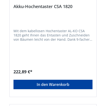
Akku-Hochentaster CSA 1820
Mit dem kabellosen Hochentaster AL-KO CSA
1820 geht Ihnen das Entasten und Zuschneiden
von Bäumen leicht von der Hand. Dank 9-facher
Winkelverstellung und Teleskopschaft kommen
Sie auch an schwer zugängliche Stellen und
erzielen immer einen präzisen, sauberen Schnitt.
Und dank Akku-Betrieb ist ein großer
Aktionsradius mit hoher Bewegungsfreiheit
gegeben, ohne dass Sie auf lästige Kabel achten
müssen. So können Sie ermüdungsfrei,
222,89 €*
körperschonend und sicher arbeiten auch über
Kopf. Zudem verschafft Ihnen der Akku-Betrieb
einen leisen, emissionsfreien und
In den Warenkorb
wartungsarmen Einsatz zu jeder Tageszeit. • 18V
Lithium-Ionen Akku: BOSCH Home and Garden
compatible Akku-Familie • 9 Stufen (125 Grad)
Winkelverstellung des Schneidkopfes •
Kettenspannung mit Werkzeug •