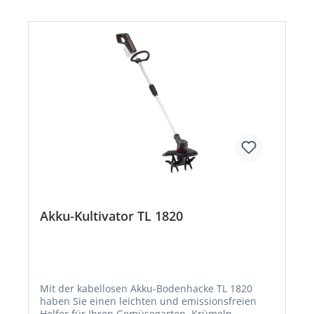
Situationen oberstes Gebot. Deshalb verfügt die
Kettensäge CS 1825 mit der Systembremse und
dem Kettenschnellstopp am Handschutzbügel
gleich über zwei wirksame Schutzmechanismen.
• 18V Lithium-Ionen Akku: BOSCH Home and
Garden compatible Akku-Familie • Original
Oregon Schwert und Sägekette garantieren eine
starke Schnittleistung und Langlebigkeit •
Werkzeugloser Kettenspanner zum einfachen
Nachspannen der Kette • Kettenschmierung
automatisch • Akkustandsanzeige am Gerät •
Handliche, kraftvolle Akku-Kettensäge mit
automatischer Kettenschmierung
Akku-Kultivator TL 1820
Mit der kabellosen Akku-Bodenhacke TL 1820
haben Sie einen leichten und emissionsfreien
Helfer für Ihren Gemüsegarten. Krümeln,