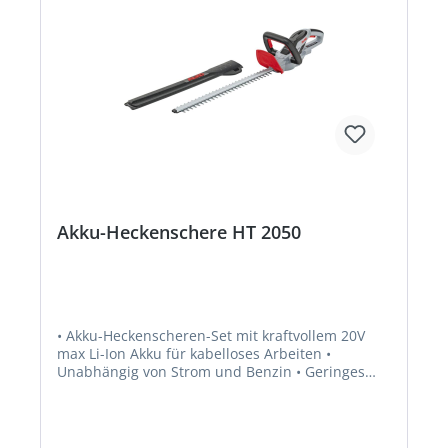
beiliegende Köcher dient zur geräteschonenden
Aufbewahrung der Heckenschere. • 18V Lithium-
Ionen Akku: BOSCH Home and Garden
compatible Akku-Familie • Leichte, handliche und
präzise 18V Akku-Heckenschere •
Diamantgeschliffenes, gegenläufiges 45 cm
langes Sicherheitsmesser • Akku-
Ladestandsanzeige am Gerät • Komfortabler
runder Soft-Touch-Griff • Langlebiges, robustes
Gehäuse mit transparentem Sicherheitsschild
Akku-Heckenschere HT 2050
• Akku-Heckenscheren-Set mit kraftvollem 20V
max Li-Ion Akku für kabelloses Arbeiten •
Unabhängig von Strom und Benzin • Geringes
Gewicht • Gute Ausbalancierung und leises
Arbeitsgeräusch • Gegenläufige,
diamantgeschliffene Schneidmesser • Mit
integrierter Wasserwaage, Anschlagschutz,