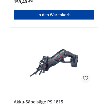
159,40 €*
Körpergröße des Bedieners • Mit
Neigungsverstellung am Trimmerkopf und
Pflanzenschutzbügel • Nylonfaden Ø 1,5 mm (1x5
In den Warenkorb
m) mit Ersatzfadenspule • Verstellbarer
Zusatzgriff • Akku und Ladegerät im Lieferumfang
enthaltenHersteller: AL-KO Geräte GmbH,
Ichenhauser Straße 14, 89359 Kötz, DE,
+4982212030, gardentech@al-ko.deHinweis:
Passende Ersatz-Fadenspule EAN 4003718045758
Hinweis: Passende Ersatz-Fadenspule EAN
4003718045758
Akku-Säbelsäge PS 1815