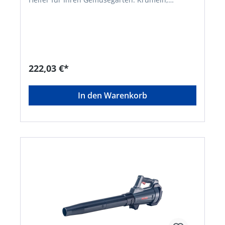
Auflockern und Jäten sind die Einsatzgebiete für
diese Bodenhacke. Durch das geringe Gewichts
ist ermüdungsarmes Arbeiten gewährleistet.
Ruck-Zuck platzsparend aufgeräumt dank
teilbarem Schaft. Kabellose Freiheit für sicheren
und flexiblen Einsatz zu jeder Tageszeit. • 18V
Lithium-Ionen Akku: BOSCH Home and Garden
222,03 €*
compatible Akku-Familie • Platzsparende
Lagerung durch teilbarem Split-Schaft •
Kabellose Bodenbearbeitung, Krümeln, Lockern,
In den Warenkorb
Jäten • Perfekte Handhabung dank sehr geringem
Gewicht • Akku-Ladestandanzeige im Griff • 4-
Stern-Metallmesser für effektives Arbeiten im
Gemüsegarten