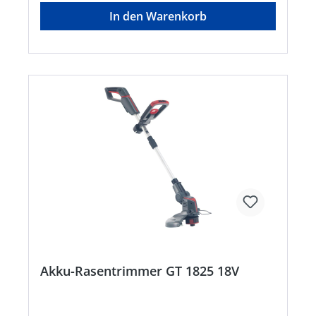
Home and Garden compatible Akku-Familie •
In den Warenkorb
Rotationsgeschwindigkeit beträgt 250 U/min •
Handlicher und leichter Akku-Rasenlüfter mit
teilbarem Schaft (Akku und Ladegerät nicht im
Lieferumfang) • Belüftet und entfernt Rasenfilz
und Moos • Zur Bodenlockerung und
Vorbereitung der Aussaat • Soft-Touch Griff mit
Akku-Ladestandsanzeige • Zur
Unkrautentfernung im Gemüsegarten • Hohe
Effizienz durch 24 Federstahlzinken •
Arbeitsbreite 2 x 170 mm
Akku-Rasentrimmer GT 1825 18V