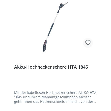
Kettenschmierung, automatisch • Platzsparende
Lagerung durch teilbarem Schaft • Original
Oregon Schwert und Kette • Ausziehbarer
Teleskopstiel zur individuellen Anpassung der
Arbeitshöhe • Akku-Ladestandanzeige im Griff
Akku-Hochheckenschere HTA 1845
Mit der kabellosen Hochheckenschere AL-KO HTA
1845 und ihrem diamantgeschliffenen Messer
geht Ihnen das Heckenschneiden leicht von der
Hand. Dabei sorgt das hochwertige 45-cm-
Sicherheitsmesser für einen zügigen und