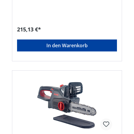
präzisen Schnitt. Flexibel in der Anwendung dank
abwinkelbarem (10 Sufen) Schneidmesser und
Teleskopschaft. Damit erreichen Sie auch schwer
zugängliche Stellen am Heckendach und sorgen
für einen rundherum präzisen Schnitt. Die sehr
215,13 €*
leichte und netzunabhängige Akku-
Hochheckenschere bietet Ihnen einen bequemen
Aktionsradius ohne Kabelwirrwarr und schließt
In den Warenkorb
die Gefahr aus, ein Elektrokabel unabsichtlich zu
durchtrennen. Durch den teilbaren Schaft ist die
Heckenschere platzsparend aufzubewahren. •
18V Lithium-Ionen Akku: BOSCH Home and
Garden compatible Akku-Familie • 10 Stufen (135
Grad) Winkelverstellung des Schneidkopfes •
Platzsparende Lagerung durch teilbarem Schaft •
Ausziehbarer Teleskopstiel zur individuellen
Anpassung der Arbeitshöhe • Akku-
Ladestandanzeige im Griff • Schnittlänge 450 mm