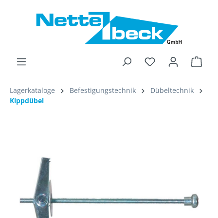
alt springen
Ware
Lagerkataloge
Befestigungstechnik
Dübeltechnik
Kippdübel