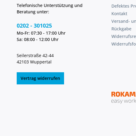
Eindri
Telefonische Unterstützung und
Defektes Pr
Feucht
Beratung unter:
Rastmec
Kontakt
Schraff
Versand- u
in Ref
0202 - 301025
Rückgabe
RA2/B lieferbar (Folienmaß 1000 x
Mo-Fr: 07:30 - 17:00 Uhr
250 mm) • Lager
Widerrufsre
Sa: 08:00 - 12:00 Uhr
Transp
Widerrufsf
Fußplatt
Prüfnummer
Seilerstraße 42-44
Drehad
42103 Wuppertal
integri
Tragegriffe •
standsi
Vertrag widerrufen
Bruchs
gegen Ö
Aufnah
mm, 3 
(Kombi
Zugela
Längs-
Verkehrszeich
Aufste
K1 • Lager- und Transportgestell
separat erhä