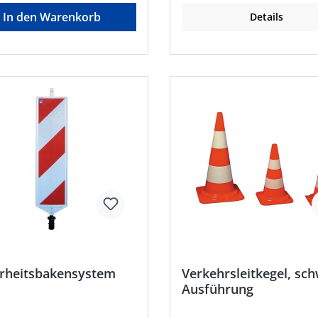
zum Tragen oder schnellen
In den Warenkorb
Details
Befestigen • Wahlweise mit fest
montiertem Halter zur Befes
an Rohrmasten oder ohne Hal
Lichtstärkebereich 15 cd • Blinkrate
60–70 Bl./Min.
erheitsbakensystem
Verkehrsleitkegel, sc
Ausführung