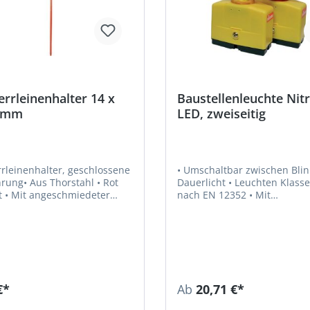
rrleinenhalter 14 x
Baustellenleuchte Nit
 mm
LED, zweiseitig
rleinenhalter, geschlossene
• Umschaltbar zwischen Blin
ung• Aus Thorstahl • Rot
Dauerlicht • Leuchten Klasse L 3
eter
nach EN 12352 • Mit
Hersteller: Zelos Concept
Dämmerungsautomatik •
Vernigorystr. 12/99apt.47,
Leuchtenkopf 180 mm Ø mit
Cherkasy, UA,
Reflexrand, Leuchtenkopf d
35773, zelos-
• Hochwertige Leuchtdioden
pt@gmail.com
nahezu unbegrenzter Leben
• Kein Glühlampenwechsel •
Außergewöhnlich lange
€*
Ab
20,71 €*
Betriebszeiten durch niedri
Energieverbrauch • Aufhängeöse