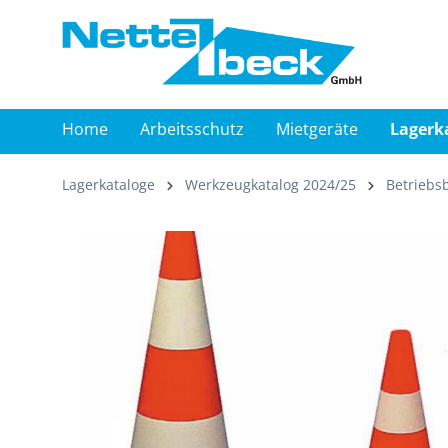
springen
Zur Hauptnavigation springen
Home
Arbeitsschutz
Mietgeräte
Lagerk
Lagerkataloge
Werkzeugkatalog 2024/25
Betriebs