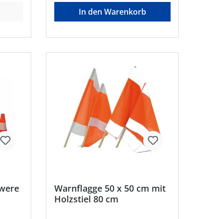
en beim Einsatz einer Batterie-
In den Warenkorb
Warnleuchte Optima 2001
tigung
ter •
hwere
Warnflagge 50 x 50 cm mit
Holzstiel 80 cm