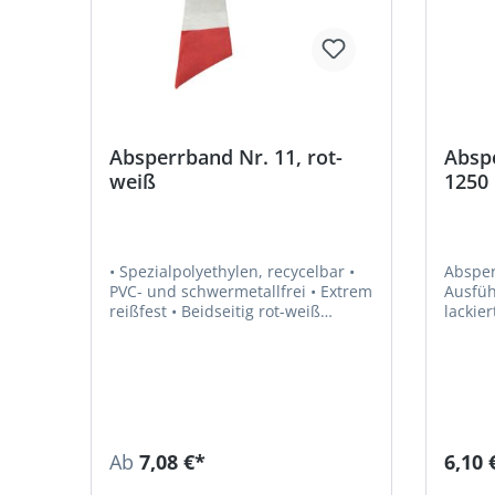
Absperrband Nr. 11, rot-
Abspe
weiß
1250
• Spezialpolyethylen, recycelbar •
Absper
PVC- und schwermetallfrei • Extrem
Ausführ
reißfest • Beidseitig rot-weiß
lackiert • Mit angeschmied
geblockt
Spitze
GmbH, 
18007 
+3806664
conce
Ab
7,08 €*
6,10 