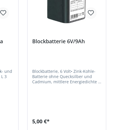
ra
Blockbatterie 6V/9Ah
k- und
Blockbatterie, 6 Volt• Zink-Kohle-
Batterie ohne Quecksilber und
Cadmium, mittlere Energiedichte •
Hohe Belastbarkeit • Lange
Lebensdauer, lange Lagerfähigkeit
rehbar
im Neuzustand Hinweis:
 mit
Leistungsangaben beim Einsatz
sdauer
einer Batterie-Warnleuchte Optima
2001 bei 20 °C.Hersteller: horizont
group gmbh, Homberger Weg 4-6,
5,00 €*
gen
34497 Korbach, DE, +49 5631 565 0,
info@horizont.comLeistungsangab