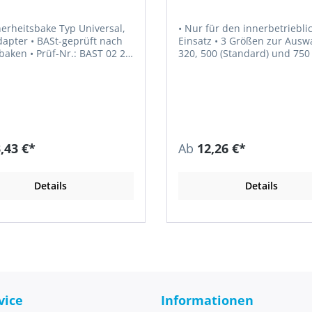
herheitsbake Typ Universal,
• Nur für den innerbetrieblichen
St-geprüft nach
Einsatz • 3 Größen zur Auswahl,
f-Nr.: BAST 02 2K
320, 500 (Standard) und 750
) 92, BAST 02 2K 07,08 (A),
Orange mit weiß lackierten 
33, 50-56, 90/91(geprüftes
(tagesleuchtend) • Aus robustem
, sämtliche Varianten sind
PVC
n) • Geprüft mit TL-
euchte FUTURE und TL-
tte MB-TL 92 (auch mit
schiedener
,43 €*
Ab
12,26 €*
r Bakenkörper
ienschutz- und Griffkante •
fest stapelbar durch
Details
Details
100 % recyclefähig
Kreislaufwirtschaftsgesetz •
schbarer Drehadapter
leisten eine lange
nnenverstärkter
stutzen 40 x 40 mm •
he Montage der TL-
euchte Future auf dem
 • Drehadapter mit
vice
Informationen
rand, welcher ein