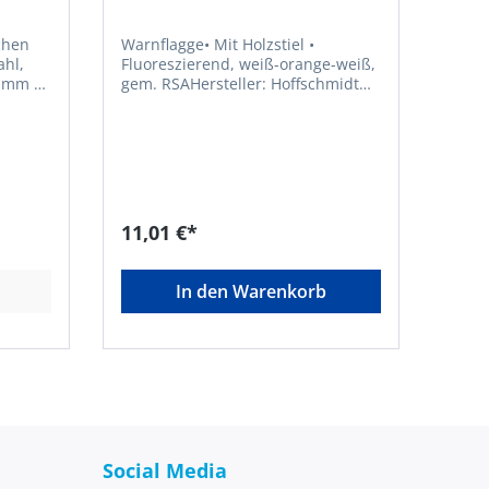
Warnflagge• Mit Holzstiel •
Fluoreszierend, weiß-orange-weiß,
 mm •
gem. RSAHersteller: Hoffschmidt
Ringen
Werbeflaggen GmbH & Co. KG,
Artur-Ladebeck-Strasse 177, 33647
Bielefeld, DE, +49-521-55 75 52 - 0,
info@Hoffschmidt.com
11,01 €*
In den Warenkorb
Social Media