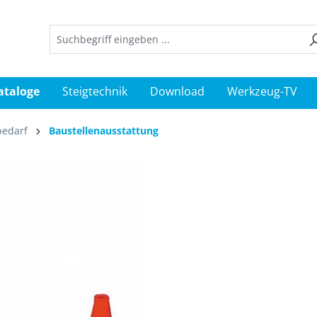
ataloge
Steigtechnik
Download
Werkzeug-TV
bedarf
Baustellenausstattung