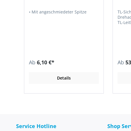
• Mit angeschmiedeter Spitze
TL-Sic
Drehadapter • BA
TL-Leitbaken • Prü
15 (B,Z
30/31/
System
eingeschlosse
Bakenl
Fußpla
Fußplatten ver
Ab
6,10 €*
Ab
53
Hersteller) • Stabile
mit Fol
Rutsch
Details
Stapelnoppen • 
gemäß 
Austau
gewähr
Lebensdauer • I
Lampen
Einfac
Bakenl
Lampenstutzen
Service Hotline
Shop Ser
Schutz