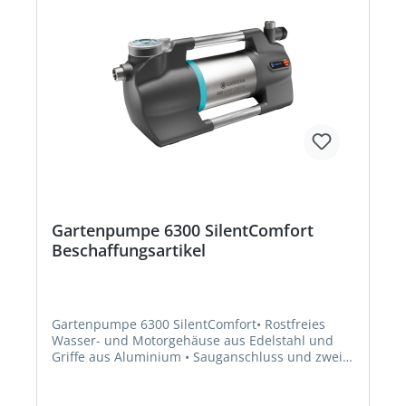
Frost geschützt ist • WetterfestHersteller:
Gardena Deutschland GmbH, Hans-Lorenser-Str.
40, 89079 Ulm, DE, +497314900,
verkauf@gardena.comKein Lagerartikel!
Beschaffung erfolgt kurzfristig. Abweichende
Lieferzeit. Beachten Sie die VE! Artikel ist von der
Rücknahme ausgeschlossen!
Gartenpumpe 6300 SilentComfort
Beschaffungsartikel
Gartenpumpe 6300 SilentComfort• Rostfreies
Wasser- und Motorgehäuse aus Edelstahl und
Griffe aus Aluminium • Sauganschluss und zwei
Abgänge aus Edelstahl, von denen einer um 180°
drehbar ist • Integrierter Vorfilter am Eingang
zum Schutz vor Schmutzpartikel • Keramische