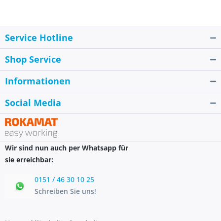
Metern Entfernung steuerbar • Beim ersten
Pumpenstart hilft die geführte Schritt-für-Schritt-
Anleitung in der App bei der Einrichtung •
Schutzfunktion verhindert unbeabsichtigte
Service Hotline
Bedienung zum Beispiel durch Kinder •
Leistungsstark und gleichzeitig energieeffizient •
Shop Service
Mit großer Einfüllöffnung und Ablassventil,
wodurch die Pumpe besonders einfach zu
befüllen und vor Frost geschützt ist •
Informationen
WetterfestHersteller: Gardena Deutschland
GmbH, Hans-Lorenser-Str. 40, 89079 Ulm, DE,
Social Media
+497314900, verkauf@gardena.comKein
Lagerartikel! Beschaffung erfolgt kurzfristig.
Abweichende Lieferzeit. Beachten Sie die VE!
Artikel ist von der Rücknahme ausgeschlossen!
Wir sind nun auch per Whatsapp für
sie erreichbar:
0151 / 46 30 10 25
Schreiben Sie uns!