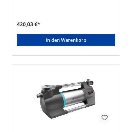
Abdichtung mit doppeltem Dichtungssystem und
eine Edelstahlwelle zwischen Hydraulik und
Motor • Vibrationsarmer Einsatz und fester Stand
auf dem Boden durch Stellfüße aus Gummi •
420,03 €*
Moderater Stromverbrauch und vergleichsweise
leise im Betrieb dank wassergekühlter
Mehrstufentechnik • Schutz vor zu heißem
In den Warenkorb
Wasser oder Überhitzung des Motors durch die
Trockenlaufsicherung bei ausbleibendem Wasser
• Über Bluetooth®-Verbindung per Smartgerät,
sind alle Funktionen optional aus bis zu 10
Metern Entfernung steuerbar • Beim ersten
Pumpenstart hilft die geführte Schritt-für-Schritt-
Anleitung in der App bei der Einrichtung •
Schutzfunktion verhindert unbeabsichtigte
Bedienung zum Beispiel durch Kinder •
Leistungsstark und gleichzeitig energieeffizient •
Mit großer Einfüllöffnung und Ablassventil,
wodurch die Pumpe besonders einfach zu
befüllen und vor Frost geschützt ist •
WetterfestHersteller: Gardena Deutschland
GmbH, Hans-Lorenser-Str. 40, 89079 Ulm, DE,
+497314900, verkauf@gardena.comKein
Lagerartikel! Beschaffung erfolgt kurzfristig.