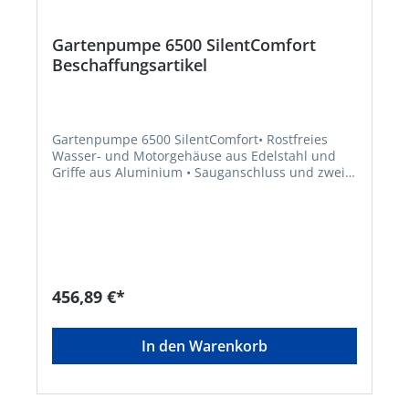
Abweichende Lieferzeit. Beachten Sie die VE!
Artikel ist von der Rücknahme ausgeschlossen!
Gartenpumpe 6500 SilentComfort
Beschaffungsartikel
Gartenpumpe 6500 SilentComfort• Rostfreies
Wasser- und Motorgehäuse aus Edelstahl und
Griffe aus Aluminium • Sauganschluss und zwei
Abgänge aus Edelstahl, von denen einer um 180°
drehbar ist • Integrierter Vorfilter am Eingang
zum Schutz vor Schmutzpartikel • Keramische
Abdichtung mit doppeltem Dichtungssystem und
eine Edelstahlwelle zwischen Hydraulik und
Motor • Vibrationsarmer Einsatz und fester Stand
auf dem Boden durch Stellfüße aus Gummi •
456,89 €*
Moderater Stromverbrauch und vergleichsweise
leise im Betrieb dank wassergekühlter
Mehrstufentechnik • Schutz vor zu heißem
In den Warenkorb
Wasser oder Überhitzung des Motors durch die
Trockenlaufsicherung bei ausbleibendem Wasser
• Über Bluetooth®-Verbindung per Smartgerät,
sind alle Funktionen optional aus bis zu 10