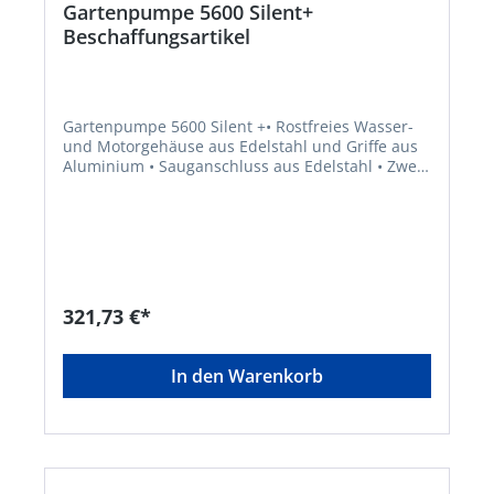
Gartenpumpe 5600 Silent+
Beschaffungsartikel
Gartenpumpe 5600 Silent +• Rostfreies Wasser-
und Motorgehäuse aus Edelstahl und Griffe aus
Aluminium • Sauganschluss aus Edelstahl • Zwei
Abgänge aus Edelstahl, von denen einer um 180°
drehbar ist • Integrierter Vorfilter am Eingang
zum Schutz vor Schmutzpartikel • Keramische
Abdichtung mit doppeltem Dichtungssystem und
eine Edelstahlwelle zwischen Hydraulik und
Motor • Vibrationsarmer Einsatz und fester Stand
auf dem Boden durch Stellfüße aus Gummi •
321,73 €*
Geringer Stromverbrauch und vergleichsweise
leise im Betrieb dank wassergekühlter
Mehrstufentechnik • Leistungsstark und
In den Warenkorb
gleichzeitig energieeffizient •
Thermoschutzschalter schützt den Motor vor
Überlastung • Der Netzschalter ist gut erreichbar
und leicht zu bedienen • Mit großer
Einfüllöffnung und Ablassventil, wodurch die
Pumpe besonders einfach zu befüllen und vor