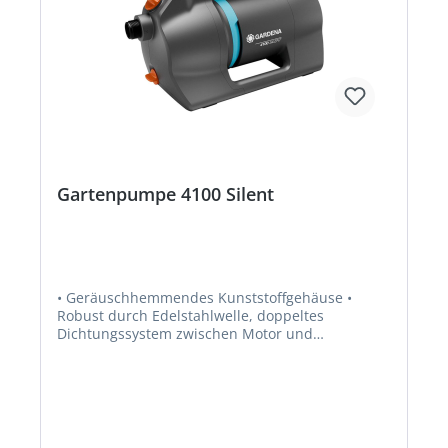
Gartenpumpe 4100 Silent
• Geräuschhemmendes Kunststoffgehäuse •
Robust durch Edelstahlwelle, doppeltes
Dichtungssystem zwischen Motor und
Pumpenlaufwerk und Abdichtung aus Keramik •
Vibrationsarmer Einsatz und fester Stand auf
dem Boden durch Stellfüße aus Gummi •
Geringer Stromverbrauch und vergleichsweise
leise im Betrieb • Ergonomischer Griff •
Thermoschutzschalter schützt den Motor vor