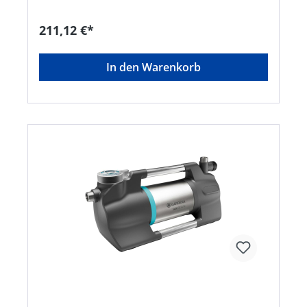
Geringer Stromverbrauch und vergleichsweise
leise im Betrieb • Ergonomischer Griff •
211,12 €*
Thermoschutzschalter schützt den Motor vor
Überlastung • Der Netzschalter ist gut erreichbar
und leicht zu bedienen • Mit großer
In den Warenkorb
Einfüllöffnung und Ablassventil, wodurch die
Pumpe besonders einfach zu befüllen und vor
Frost geschützt ist • Wetterfest • Für die
Anwendung mit einer Brause oder mit einem
Regner geeignet • Für die Bewässerung des
Gartens oder das Abpumpen von Leitungs- und
RegenwasserHersteller: Gardena Deutschland
GmbH, Hans-Lorenser-Str. 40, 89079 Ulm, DE,
+497314900, verkauf@gardena.comKein
Lagerartikel! Beschaffung erfolgt kurzfristig.
Abweichende Lieferzeit. Beachten Sie die VE!
Artikel ist von der Rücknahme ausgeschlossen!