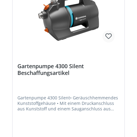
Gartenpumpe 4300 Silent
Beschaffungsartikel
Gartenpumpe 4300 Silent• Geräuschhemmendes
Kunststoffgehäuse • Mit einem Druckanschluss
aus Kunststoff und einem Sauganschluss aus
Edelstahl • Robust durch Edelstahlwelle,
doppeltes Dichtungssystem zwischen Motor und
Pumpenlaufwerk und Abdichtung aus Keramik •
Vibrationsarmer Einsatz und fester Stand auf
dem Boden durch Stellfüße aus Gummi •