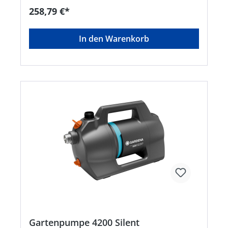
Überlastung • Der Netzschalter ist gut erreichbar
258,79 €*
und leicht zu bedienen • Mit großer
Einfüllöffnung und Ablassventil, wodurch die
Pumpe besonders einfach zu befüllen und vor
In den Warenkorb
Frost geschützt ist • Wetterfest • Für die
Anwendung mit einer Brause oder mit einem
Regner geeignet • Für die Bewässerung des
Gartens oder das Abpumpen von Leitungs- und
Regenwasser
Gartenpumpe 4200 Silent