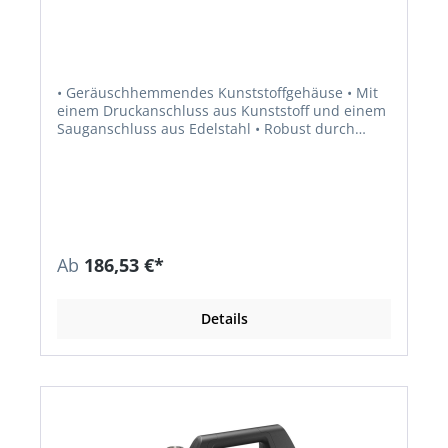
• Geräuschhemmendes Kunststoffgehäuse • Mit
einem Druckanschluss aus Kunststoff und einem
Sauganschluss aus Edelstahl • Robust durch
Edelstahlwelle, doppeltes Dichtungssystem
zwischen Motor und Pumpenlaufwerk und
Abdichtung aus Keramik • Vibrationsarmer
Einsatz und fester Stand auf dem Boden durch
Stellfüße aus Gummi • Geringer Stromverbrauch
und vergleichsweise leise im Betrieb •
Ergonomischer Griff • Thermoschutzschalter
Ab
186,53 €*
schützt den Motor vor Überlastung • Der
Netzschalter ist gut erreichbar und leicht zu
bedienen • Mit großer Einfüllöffnung und
Details
Ablassventil, wodurch die Pumpe besonders
einfach zu befüllen und vor Frost geschützt ist •
Wetterfest • Für die Anwendung mit einer Brause
oder mit einem Regner geeignet • Für die
Bewässerung des Gartens oder das Abpumpen
von Leitungs- und Regenwasser