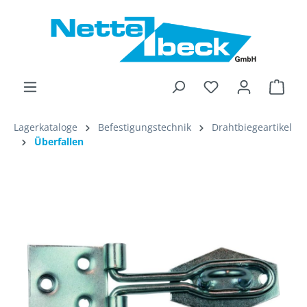
alt springen
Ware
Lagerkataloge
Befestigungstechnik
Drahtbiegeartikel
Überfallen