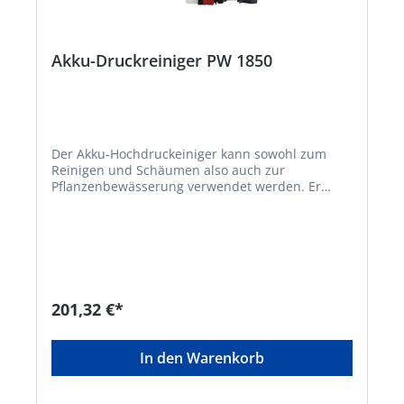
Akku-Druckreiniger PW 1850
Der Akku-Hochdruckeiniger kann sowohl zum
Reinigen und Schäumen also auch zur
Pflanzenbewässerung verwendet werden. Er
kann in Verbindung mit jeder beliebigen
Wasserquelle benutzt werden, wie z.B. der
Regentonne, dem Teich, oder man schließt den
Druckreiniger über einen Wasserhahn einfach an
das heimische Hauswassernetz an. • 18V Lithium-
Ionen Akku: BOSCH Home and Garden
compatible Akku-Familie • Beseitigt
201,32 €*
Verschmutzungen ohne Strom- und
Wasseranschluss • Flexibel einsetzbar zum
Reinigen, Schäumen oder zur
In den Warenkorb
Pflanzenbewässerung • Dank Wasseransaugung
nutzbar mit jeder beliebigen Wasserquelle:
Wassereimer, See, Regentonne, Wasserhahn