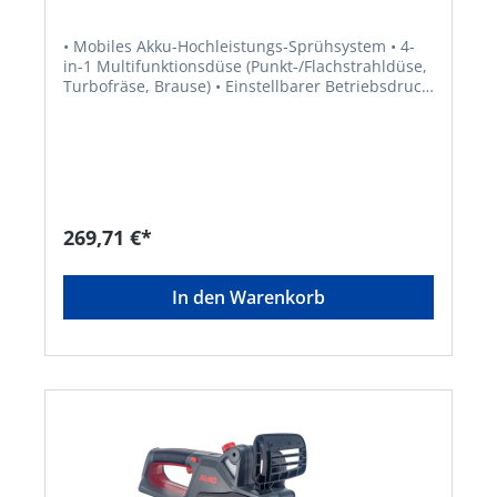
• Mobiles Akku-Hochleistungs-Sprühsystem • 4-
in-1 Multifunktionsdüse (Punkt-/Flachstrahldüse,
Turbofräse, Brause) • Einstellbarer Betriebsdruck
(2,15 und 25 bar) • Zieht Wasser aus jeder Quelle
• Kompatibel mit allen BOSCH 18V Home and
Garden Lithium-Ionen Akkus von 1.5-6.0 Ah •
Integrierte Akku-Ladestandanzeige • Inkl. Adapter
zum Anschluss an PET Flasche • Inkl. 400 mm
Verlängerungslanze • Ergonomischer Haltegriff
mit Softgrip • Schmutzfilter für Ansaugschlauch •
269,71 €*
Funktion auf Knopfdruck Passendes Zubehör: •
18V/2.5 Ah BOSCH Lithium-Ionen Akku EAN
4046436039036 • 18V/4.0 Ah BOSCH Lithium-
In den Warenkorb
Ionen Akku EAN 4046436039043 • BOSCH
Schnellladegerät AL 1830 CV EAN 4046436039050