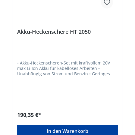
Ladestandsanzeige am Gerät • Komfortabler
runder Soft-Touch-Griff • Langlebiges, robustes
Gehäuse mit transparentem Sicherheitsschild
Akku-Heckenschere HT 2050
• Akku-Heckenscheren-Set mit kraftvollem 20V
max Li-Ion Akku für kabelloses Arbeiten •
Unabhängig von Strom und Benzin • Geringes
Gewicht • Gute Ausbalancierung und leises
Arbeitsgeräusch • Gegenläufige,
diamantgeschliffene Schneidmesser • Mit
integrierter Wasserwaage, Anschlagschutz,
Kindersicherung und Köcher • Akku-Typ: Li-Ion
(20 V max./ 2,5 Ah) • Lauf-/Ladezeit: Akku bis zu
45 / 50 Min.
190,35 €*
In den Warenkorb