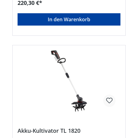
220,30 €*
GARDEN COMPATIBLE Akku gespeist, was die
emissionsfreie Kettensäge CS 1825 zu einer
leisen und umweltfreundlichen Alternative zu
In den Warenkorb
Benzin-Kettensägen macht. Für Ihre Sicherheit:
Für Ihr angenehmes und unfallfreies Arbeiten ist
eine sichere Handhabung der Säge in allen
Situationen oberstes Gebot. Deshalb verfügt die
Kettensäge CS 1825 mit der Systembremse und
dem Kettenschnellstopp am Handschutzbügel
gleich über zwei wirksame Schutzmechanismen.
• 18V Lithium-Ionen Akku: BOSCH Home and
Garden compatible Akku-Familie • Original
Oregon Schwert und Sägekette garantieren eine
starke Schnittleistung und Langlebigkeit •
Werkzeugloser Kettenspanner zum einfachen
Nachspannen der Kette • Kettenschmierung
automatisch • Akkustandsanzeige am Gerät •
Handliche, kraftvolle Akku-Kettensäge mit
automatischer Kettenschmierung
Akku-Kultivator TL 1820