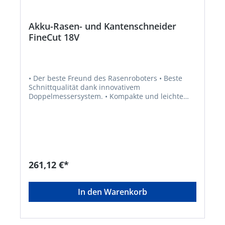
Akku-Rasen- und Kantenschneider
FineCut 18V
• Der beste Freund des Rasenroboters • Beste
Schnittqualität dank innovativem
Doppelmessersystem. • Kompakte und leichte
Bauweise ideal für kleine und verwinkelte Gärten
und eine platzsparende Aufbewahrung. •
Perfekter Konturenschnitt bis zum Rand. Ideal
auch bei Hochbeeten und Spielinstallationen auf
der Rasenfläche. • Deutlich leiser als
herkömmliche Rasenmäher. • Einstellbarer
Holmwinkel für ergonomisches Arbeiten auch
261,12 €*
unter Büschen und Sträuchern. •
Umweltverträglicher Rasenschnitt schützt
bodennahe Insekten und Schnecken. • XXL-
In den Warenkorb
Schnittbreite 25 cm • Einstellbare Schnitthöhe •
Für kleinere Rasenflächen rund um das Zuhause
• Kompatibel mit allen BOSCH 18V POWER FOR
ALL Akkus