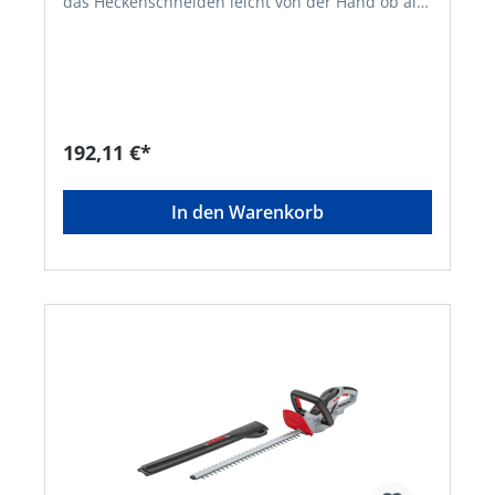
das Heckenschneiden leicht von der Hand ob als
turnusmäßige Pflichtübung oder der gezielten
Gestaltung Ihrer Gartenzierde. Dabei sorgt das
hochwertige 45-cm-Sicherheitsmesser für einen
zügigen und präzisen Schnitt mit optimalem
Schutz für Mensch und Gerät. Die sehr leichte
und netzunabhängige Akku-Heckenschere
ermöglicht Ihnen einen bequemen Aktionsradius
192,11 €*
ohne Kabelwirrwarr und schließt die Gefahr aus,
ein Elektrokabel unabsichtlich zu durchtrennen.
Für eine leichte Handhabung zum sicheren,
In den Warenkorb
bequemen Arbeiten in jeder Position sorgt der
ergonomisch geformte Handgriff. Die HT 1845
wird von einem AL-KO 18 V BOSCH HOME AND
GARDEN COMPATIBLE Akku gespeist. Bei Bedarf
betreiben Sie mit diesem Akku-System
unterschiedliche AL-KO Geräte mit ein und
demselben Akku und sparen bares Geld. Der
beiliegende Köcher dient zur geräteschonenden
Aufbewahrung der Heckenschere. • 18V Lithium-
Ionen Akku: BOSCH Home and Garden
compatible Akku-Familie • Leichte, handliche und
präzise 18V Akku-Heckenschere •
Diamantgeschliffenes, gegenläufiges 45 cm
langes Sicherheitsmesser • Akku-