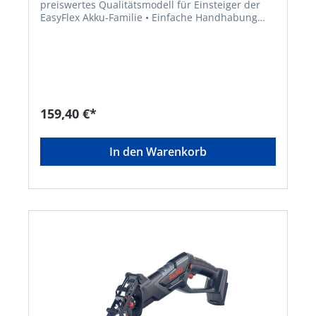
preiswertes Qualitätsmodell für Einsteiger der
EasyFlex Akku-Familie • Einfache Handhabung
ohne Kabel und Emissionen • Flüsterleises
Trimmen zu jeder Tageszeit • 20-V-Li-Ion-Akku:
kurze Ladezeit, hohe Lebensdauer • Präziser
Schnitt dank schwenkbarem Trimmerkopf •
Komfortable Fadennachstellung mit Tipp-
Automatik • Aluschaft mit höhenverstellbarem
Teleskopstiel für einfache Anpassung an
159,40 €*
Körpergröße des Bedieners • Mit
Neigungsverstellung am Trimmerkopf und
Pflanzenschutzbügel • Nylonfaden Ø 1,5 mm (1x5
In den Warenkorb
m) mit Ersatzfadenspule • Verstellbarer
Zusatzgriff • Akku und Ladegerät im Lieferumfang
enthaltenHersteller: AL-KO Geräte GmbH,
Ichenhauser Straße 14, 89359 Kötz, DE,
+4982212030, gardentech@al-ko.deHinweis:
Passende Ersatz-Fadenspule EAN 4003718045758
Hinweis: Passende Ersatz-Fadenspule EAN
4003718045758