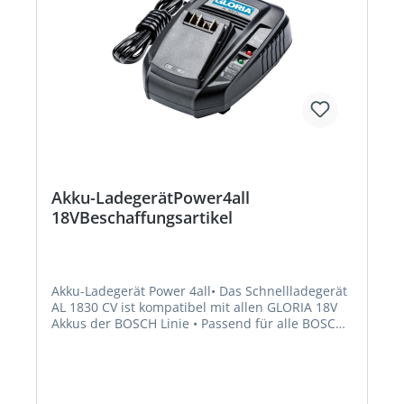
Akku-LadegerätPower4all
18VBeschaffungsartikel
Akku-Ladegerät Power 4all• Das Schnellladegerät
AL 1830 CV ist kompatibel mit allen GLORIA 18V
Akkus der BOSCH Linie • Passend für alle BOSCH
14,4V und 18V Lithium-Ionen Akkus • Auch für
alle anderen BOSCH Home and Garden-Akkus mit
14,4V oder 18V nutzbar • Die vollständige
Ladezeit bei einem 2.5 Ah BOSCH Akku beträgt 60