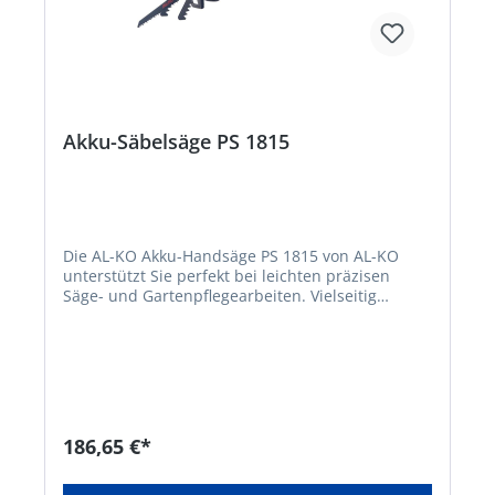
Akku-Säbelsäge PS 1815
Die AL-KO Akku-Handsäge PS 1815 von AL-KO
unterstützt Sie perfekt bei leichten präzisen
Säge- und Gartenpflegearbeiten. Vielseitig
einsetzbar, da 3 Sägeblätter für die Holz-, Metall-
und Kunststoffbearbeitung inklusive sind.
Netzunabhängiges und emissionsfreies Arbeiten.
Ihr perfekter kleiner, leichter Sägehelfer für Haus
und Garten. Die PS 1815 wird von einem AL-KO
18 V BOSCH HOME AND GARDEN COMPATIBLE
Akku gespeist. Bei Bedarf betreiben Sie mit
186,65 €*
diesem Akku-System unterschiedliche AL-KO
Geräte mit ein und demselben Akku und sparen
bares Geld. • 18V Lithium-Ionen Akku: BOSCH