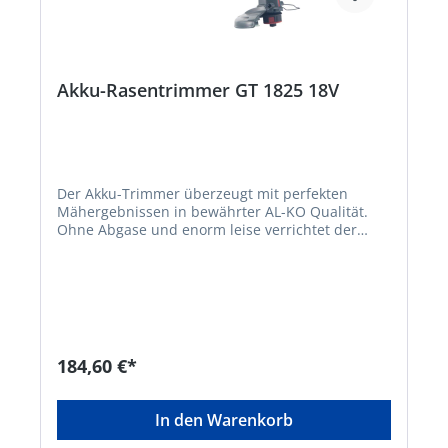
Akku-Rasentrimmer GT 1825 18V
Der Akku-Trimmer überzeugt mit perfekten
Mähergebnissen in bewährter AL-KO Qualität.
Ohne Abgase und enorm leise verrichtet der
handliche Akku-Gartentrimmer seinen Dienst in
heimischen Gärten. Das geringe Gewicht samt
praktischer Bedienung mit verstellbarem
Zusatzgriff und flexiblem Schneidkopf erleichtert
das präzise Trimmen in allen Lagen und in jedem
Winkel Ihres Gartens. • 18V Lithium-Ionen Akku:
BOSCH Home and Garden compatible Akku-
184,60 €*
Familie • Praktische Akku-Ladestandanzeige im
Griff • Winkelverstellbarer Griff und Teleskopstiel
für individuelle Anpassungen • Mit 180 Grad
In den Warenkorb
Neigungsverstellung des Trimmerkopfes •
Klappbarer Pflanzenschutzbügel • Hochwertiger