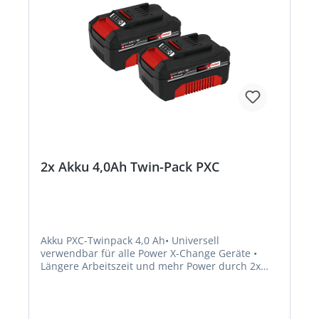
2x Akku 4,0Ah Twin-Pack PXC
Akku PXC-Twinpack 4,0 Ah• Universell
verwendbar für alle Power X-Change Geräte •
Längere Arbeitszeit und mehr Power durch 2x
18V Akkus(=36V) • Prozessgesteuertes
Batteriemanagementsystem ABS für max.
Sicherheit, optimale Geräteperformance,
Laufzeit+Lebensdauer • Kabelloses Arbeiten •