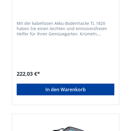
Mit der kabellosen Akku-Bodenhacke TL 1820
haben Sie einen leichten und emissionsfreien
Helfer für Ihren Gemüsegarten. Krümeln,
Auflockern und Jäten sind die Einsatzgebiete für
diese Bodenhacke. Durch das geringe Gewichts
ist ermüdungsarmes Arbeiten gewährleistet.
Ruck-Zuck platzsparend aufgeräumt dank
teilbarem Schaft. Kabellose Freiheit für sicheren
und flexiblen Einsatz zu jeder Tageszeit. • 18V
Lithium-Ionen Akku: BOSCH Home and Garden
222,03 €*
compatible Akku-Familie • Platzsparende
Lagerung durch teilbarem Split-Schaft •
Kabellose Bodenbearbeitung, Krümeln, Lockern,
In den Warenkorb
Jäten • Perfekte Handhabung dank sehr geringem
Gewicht • Akku-Ladestandanzeige im Griff • 4-
Stern-Metallmesser für effektives Arbeiten im
Gemüsegarten