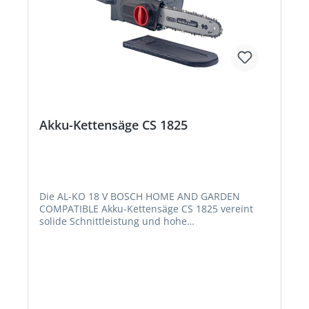
Akku-Kettensäge CS 1825
Die AL-KO 18 V BOSCH HOME AND GARDEN
COMPATIBLE Akku-Kettensäge CS 1825 vereint
solide Schnittleistung und hohe
Bewegungsfreiheit bei emissionsfreiem, leisem
Antrieb. Dank Akku-Betrieb ist ein großer
Aktionsradius mit hoher Bewegungsfreiheit
gegeben; es stören keine Kabel und können auch
nicht unabsichtlich durchtrennt werden. Dabei
wird der leistungsfähige E-Motor von einem
kraftvollen AL-KO 18 V BOSCH HOME AND