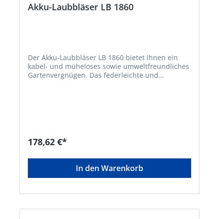
Akku-Laubbläser LB 1860
Der Akku-Laubbläser LB 1860 bietet Ihnen ein
kabel- und müheloses sowie umweltfreundliches
Gartenvergnügen. Das federleichte und
handliche Gerät ermöglicht flexibles Arbeiten
ohne lästiges Stromkabel, ohne Benzin und
damit auch ohne Abgase. Mit einer zusätzlichen
Boost-Funktion für mehr Power entfernen Sie
trockenes Laub mühelos von ebenen Flächen. •
18V Lithium-Ionen Akku: BOSCH Home and
Garden compatible Akku-Familie • Akku-
178,62 €*
Ladestandanzeige im Griff • Kraftvoller
Laubbläser mit Axialgebläse • Komfortabler Soft-
Touch-Griff für angenehmes Arbeiten • Mit extra
In den Warenkorb
Power-Modus Funktionstaste • Kabelfrei und
unabhängig arbeiten • 450m³/h Luftvolumen