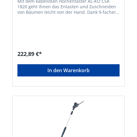
Mit dem kabellosen Hochentaster AL-KO CSA
1820 geht Ihnen das Entasten und Zuschneiden
von Bäumen leicht von der Hand. Dank 9-facher
Winkelverstellung und Teleskopschaft kommen
Sie auch an schwer zugängliche Stellen und
erzielen immer einen präzisen, sauberen Schnitt.
Und dank Akku-Betrieb ist ein großer
Aktionsradius mit hoher Bewegungsfreiheit
gegeben, ohne dass Sie auf lästige Kabel achten
müssen. So können Sie ermüdungsfrei,
222,89 €*
körperschonend und sicher arbeiten auch über
Kopf. Zudem verschafft Ihnen der Akku-Betrieb
einen leisen, emissionsfreien und
In den Warenkorb
wartungsarmen Einsatz zu jeder Tageszeit. • 18V
Lithium-Ionen Akku: BOSCH Home and Garden
compatible Akku-Familie • 9 Stufen (125 Grad)
Winkelverstellung des Schneidkopfes •
Kettenspannung mit Werkzeug •
Kettenschmierung, automatisch • Platzsparende
Lagerung durch teilbarem Schaft • Original
Oregon Schwert und Kette • Ausziehbarer
Teleskopstiel zur individuellen Anpassung der
Arbeitshöhe • Akku-Ladestandanzeige im Griff