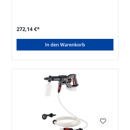
Lieferung: Inklusive Akkupack und
Ladegerät.Hersteller: Guede GmbH, Dieselstr. 8,
58840 Plettenberg, DE, +492391919015,
Info@guede.net
272,14 €*
In den Warenkorb