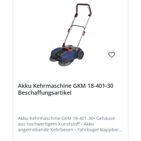
Entsorgung von Abwasser aus gewerblichen
Wasch- und Spülmaschinen, Anlagen- und
Apparatebau, industielle
AnwendungenHersteller: Ebara Pumps Europe
S.p.A., Elisabeth-Selbert-Straβe 2, 63110 Rodgau,
DE, +49 6106-660 99-0, mktg.epde@ebara.com
Akku Kehrmaschine GKM 18-401-30
Beschaffungsartikel
Akku-Kehrmaschine GKM 18-401-30• Gehäuse
aus hochwertigem Kunststoff • Akku
angetriebende Kehrbesen • Fahrbügel klappbar •
2 Seitenbesen • 1 Hauptkehrwalzen •
Kehrgutsammelbehälter • Große Antriebsräder