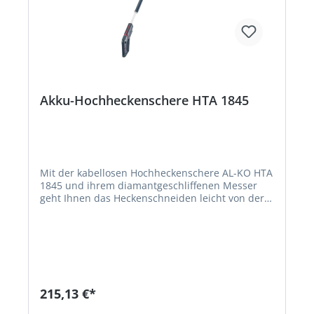
Akku-Hochheckenschere HTA 1845
Mit der kabellosen Hochheckenschere AL-KO HTA
1845 und ihrem diamantgeschliffenen Messer
geht Ihnen das Heckenschneiden leicht von der
Hand. Dabei sorgt das hochwertige 45-cm-
Sicherheitsmesser für einen zügigen und
präzisen Schnitt. Flexibel in der Anwendung dank
abwinkelbarem (10 Sufen) Schneidmesser und
Teleskopschaft. Damit erreichen Sie auch schwer
zugängliche Stellen am Heckendach und sorgen
für einen rundherum präzisen Schnitt. Die sehr
215,13 €*
leichte und netzunabhängige Akku-
Hochheckenschere bietet Ihnen einen bequemen