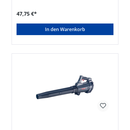
Minuten • Ladezeit: 100% = 60 min, 80% = 40 min
(bei 2.5Ah BOSCH Akkus) Hinweis: Für den
Antrieb der MultiBrush li-on, WeedBrush li-on
47,75 €*
oder der MultiJet.Hersteller: GLORIA Haus- und
Gartengeräte GmbH, Därmannsbusch 7, 58456
Witten, DE, +4923027000, info@gloria-garten.com
In den Warenkorb