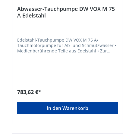
Abwasser-Tauchpumpe DW VOX M 75
A Edelstahl
Edelstahl-Tauchpumpe DW VOX M 75 A•
Tauchmotorpumpe für Ab- und Schmutzwasser •
Medienberührende Teile aus Edelstahl • Zur
Entsorgung von Schmutzwasser mit Feststoffen
bis Ø 50 mm • Laufrad aus Edelstahl • Doppelte
Gleitringdichtung in Ölvorlage • Pumpenseitige
Gleitdichtung mit Laufflächen aus Siliziumkarbid
für lange Standzeiten auch bei abrasiven Stoffen
im Fördermedium • MIt Trockenlaufschutz • Mit
Schwimmerschalter • Dauerbetriebsfest
783,62 €*
(abhängig vom Wasserstand) • Inklusive 10-
Meter-Netzkabel mit Stecker • Schutz-Kontakt-
Stecker • Einsatzgebiete: Entsorgung von Ab- und
In den Warenkorb
Schmutzwasser auch mit faserigen Bestandteilen
und Feststoffen, Trockenlegung von
Gewerbeobjekten und Unterführung, Entleerung
von Pumpenschächten und Behältern für
Abwassser, Sickerwasser und Regenwasser,