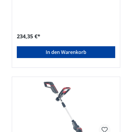
entfernt er Moos und Rasenfilz. Zudem ist er das
perfekte Gerät für die Unkrauftentfernung im
Gemüsegarten. Der Rasenlüfter zerkleinert
grobes Bodenmaterial und bereitet Ihren
Gemüsegarten optimal zur Aussaat vor. Ihr Rasen
wird belüft und zugleich entfernt er Moos und
Rasenfilz. Ihr vielseitiger Gartenhelfer - extrem
234,35 €*
leicht, platzsparend aufzubewahren und
emissionsfrei. • 18V Lithium-Ionen Akku: BOSCH
Home and Garden compatible Akku-Familie •
In den Warenkorb
Rotationsgeschwindigkeit beträgt 250 U/min •
Handlicher und leichter Akku-Rasenlüfter mit
teilbarem Schaft (Akku und Ladegerät nicht im
Lieferumfang) • Belüftet und entfernt Rasenfilz
und Moos • Zur Bodenlockerung und
Vorbereitung der Aussaat • Soft-Touch Griff mit
Akku-Ladestandsanzeige • Zur
Unkrautentfernung im Gemüsegarten • Hohe
Effizienz durch 24 Federstahlzinken •
Arbeitsbreite 2 x 170 mm