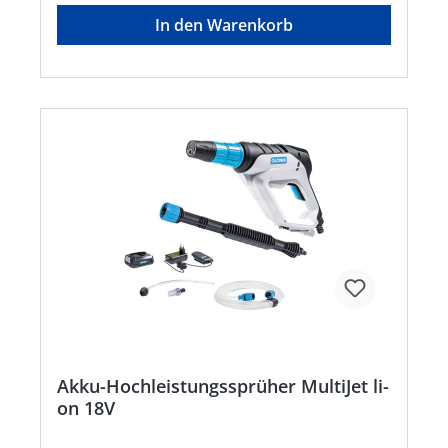
Aktionsradius ohne Kabelwirrwarr und schließt
In den Warenkorb
die Gefahr aus, ein Elektrokabel unabsichtlich zu
durchtrennen. Durch den teilbaren Schaft ist die
Heckenschere platzsparend aufzubewahren. •
18V Lithium-Ionen Akku: BOSCH Home and
Garden compatible Akku-Familie • 10 Stufen (135
Grad) Winkelverstellung des Schneidkopfes •
Platzsparende Lagerung durch teilbarem Schaft •
Ausziehbarer Teleskopstiel zur individuellen
Anpassung der Arbeitshöhe • Akku-
Ladestandanzeige im Griff • Schnittlänge 450 mm
Akku-Hochleistungssprüher MultiJet li-
on 18V