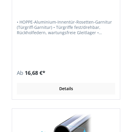
• HOPPE-Aluminium-Innentür-Rosetten-Garnitur
(Türgriff-Garnitur) • Türgriffe fest/drehbar,
Rückholfedern, wartungsfreie Gleitlager •
Rosetten mit Kunststoff-Unterkonstruktion und
Stütznocken • Verdeckte, durchgehende
Verschraubung mit selbstschneidenden
Gewindeschrauben • HOPPE-Schnellmontage F1 =
silberfarben. F249 = Alu chromfarben glänzend.
F94-1 = Alu chromfarben satiniert.
Ab
16,68 €*
Details