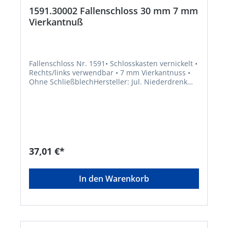
1591.30002 Fallenschloss 30 mm 7 mm
Vierkantnuß
Fallenschloss Nr. 1591• Schlosskasten vernickelt •
Rechts/links verwendbar • 7 mm Vierkantnuss •
Ohne SchließblechHersteller: Jul. Niederdrenk
GmbH & Co. KG , Zum Papenbruch 12, 42553
Velbert, DE, +4920534980, info@junie.de
37,01 €*
In den Warenkorb