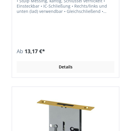
• Stulp Messing, kantig, Schlüssel vernickelt •
Einsteckbar • IC-Schließung • Rechts/links und
unten (lad) verwendbar • Gleichschließend •
Umklemmbarer Schlüsseldorn • Zubehör: 1
Schlüssel, Bart 8 x 6 mm
Ab
13,17 €*
Details