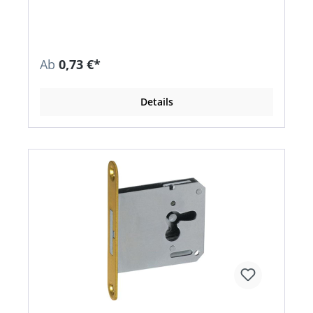
Nut und ermöglichen so ein einfaches Einsetzen
in Bohrung oder Ausfräsung - gleichzeitig
bleiben beide Hände zum Verspannen frei •
Gehäusebohrdurchmesser 35 mm • Bohrtiefe
min. 20 mm • Stahl verzinkt / Kunststoff grau
Ab
0,73 €*
Details