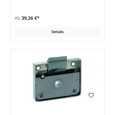
Stütznocken • Verdeckte, durchgehende
Verschraubung mit selbstschneidenden
Gewindeschrauben • Oberfläche: F49/F9-2
verchromt/Stahl matt • Ausführung WC: außen
Ab
39,26 €*
Schlitzkopf (SK), innen Olive (OL)
Details