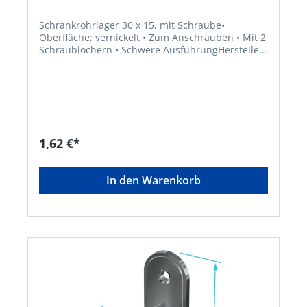
Schrankrohrlager 30 x 15, mit Schraube•
Oberfläche: vernickelt • Zum Anschrauben • Mit 2
Schraublöchern • Schwere AusführungHersteller:
Pickhardt & Gerlach GmbH & Co. KG, An der
Kormke 19, 58802 Balve, DE, +49 2375 9183 0,
info@pg-profile.com
1,62 €*
In den Warenkorb