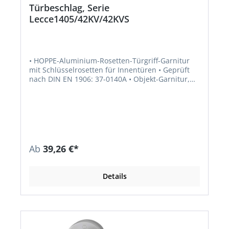
Türbeschlag, Serie
Lecce1405/42KV/42KVS
• HOPPE-Aluminium-Rosetten-Türgriff-Garnitur
mit Schlüsselrosetten für Innentüren • Geprüft
nach DIN EN 1906: 37-0140A • Objekt-Garnitur,
Türgriffe mit HOPPE-Schnellstift-Verbindung (mit
HOPPE-Vollstift) • Rosetten mit Kunststoff-
Unterkonstruktion, Rückholfeder und
Stütznocken • Verdeckte, durchgehende
Verschraubung mit selbstschneidenden
Gewindeschrauben • Oberfläche: F49/F9-2
verchromt/Stahl matt • Ausführung WC: außen
Ab
39,26 €*
Schlitzkopf (SK), innen Olive (OL)
Details