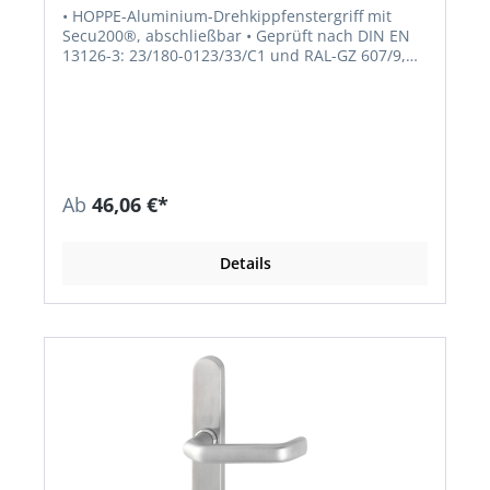
• HOPPE-Aluminium-Drehkippfenstergriff mit
Secu200®, abschließbar • Geprüft nach DIN EN
13126-3: 23/180-0123/33/C1 und RAL-GZ 607/9,
RAL200; erfüllt die Anforderungen nach DIN EN
1627-1630 RC1-6 • Schließung: Druckzylinder,
Wendeschlüssel • Rastung: 90° • Abdeckung: Teil-
Abdeckkappe • Unterkonstruktion: Zamak,
Stütznocken • Stift: HOPPE-Vollstift • Befestigung:
verdeckt, Gewindeschrauben M5
Ab
46,06 €*
Details