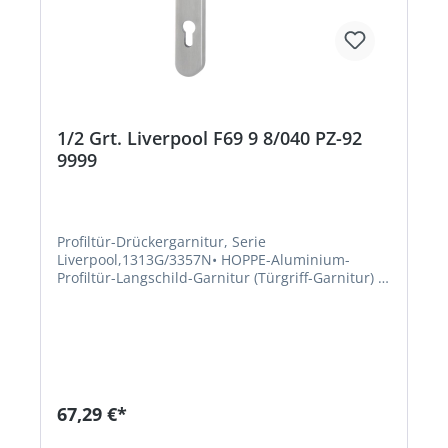
1/2 Grt. Liverpool F69 9 8/040 PZ-92
9999
Profiltür-Drückergarnitur, Serie
Liverpool,1313G/3357N• HOPPE-Aluminium-
Profiltür-Langschild-Garnitur (Türgriff-Garnitur) •
Serie Liverpool • Türgriffe fest/drehbar gelagert
mit Rückholfeder • HOPPE-Profilvollstift-
Verbindung • Schilder mit Stütznocken •
Befestigung: verdeckt, Kunststoff-Dübel
(Schrauben für Kunststoff-Dübel,
Blindsteckmuttern für Aluminiumtüren oder
Spreiznocken für Kunststofftüren separat
67,29 €*
bestellen)Hersteller: HOPPE AG, Am Plausdorfer
Tor 13, 35260 Stadtallendorf, DE, +4964289320,