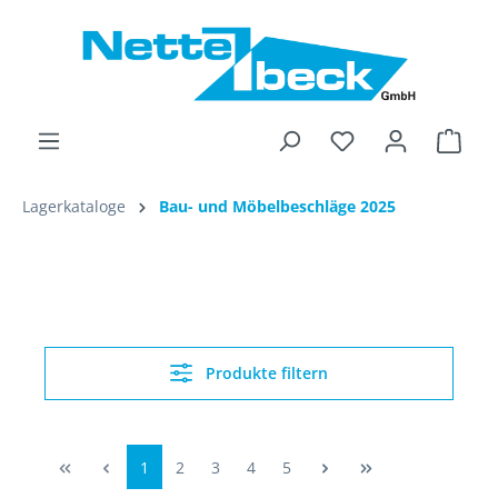
alt springen
Ware
Lagerkataloge
Bau- und Möbelbeschläge 2025
Produkte filtern
1
2
3
4
5