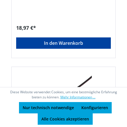
Niederdrenk GmbH & Co. KG , Zum Papenbruch
12, 42553 Velbert, DE, +4920534980,
info@junie.de
18,97 €*
In den Warenkorb
Diese Website verwendet Cookies, um eine bestmögliche Erfahrung
bieten zu können.
Mehr Informationen ...
Nur technisch notwendige
Konfigurieren
Alle Cookies akzeptieren