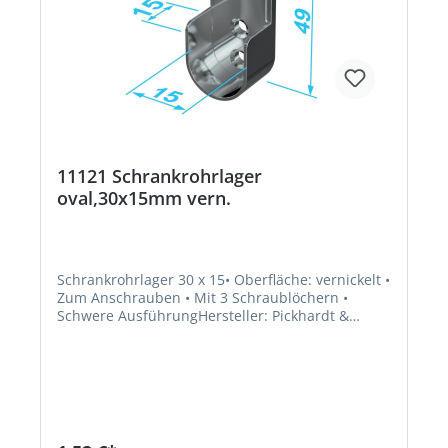
11121 Schrankrohrlager
oval,30x15mm vern.
Schrankrohrlager 30 x 15• Oberfläche: vernickelt •
Zum Anschrauben • Mit 3 Schraublöchern •
Schwere AusführungHersteller: Pickhardt &
Gerlach GmbH & Co. KG, An der Kormke 19,
58802 Balve, DE, +49 2375 9183 0, info@pg-
profile.com