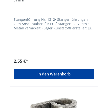
Stangenführung Nr. 1312• Stangenführungen
zum Anschrauben für Profilstangen • 8/7 mm •
Metall vernickelt • Lager KunststoffHersteller: Jul.
Niederdrenk GmbH & Co. KG , Zum Papenbruch
12, 42553 Velbert, DE, +4920534980,
info@junie.de
2,55 €*
In den Warenkorb