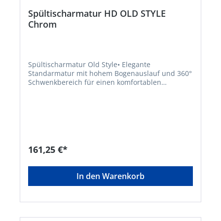
Spültischarmatur HD OLD STYLE
Chrom
Spültischarmatur Old Style• Elegante
Standarmatur mit hohem Bogenauslauf und 360°
Schwenkbereich für einen komfortablen
Aktionsradius • Energiesparend durch Cold-Start-
Funktion - nur Zufluss von Kaltwasser bei Hebel-
Mittelstellung • Einhand-Bedienung für mehr
Bewegungsfreiheit im Spülbereich • Qualität:
geräuscharme, auswechselbare Kartusche mit
langlebigen, keramischen Dichtungen zur
präzisen Regelung der Durchflussmenge und der
161,25 €*
Wassertemperatur • Entspricht den
Bestimmungen der deutschen
Trinkwasserverordnung, KTW und W270 geprüft •
In den Warenkorb
Die Hochdruck-Armatur OLD STYLE verfügt über
einen Kalt- und einen Warmwasseranschluss
(zwei Flexschläuche im Lieferumfang) •
Vollständiges Montageset und leicht
verständliche Montageanleitung machen die