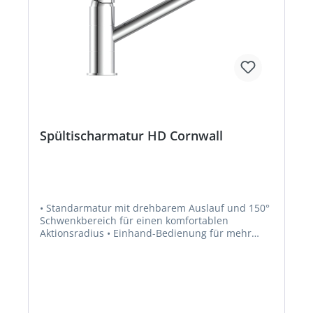
Spültischarmatur HD Cornwall
• Standarmatur mit drehbarem Auslauf und 150°
Schwenkbereich für einen komfortablen
Aktionsradius • Einhand-Bedienung für mehr
Bewegungsfreiheit im Spülbereich • Qualität:
geräuscharme, auswechselbare Kartusche mit
langlebigen, keramischen Dichtungen zur
präzisen Regelung der Durchflussmenge und der
Wassertemperatur • Entspricht den
Bestimmungen der deutschen