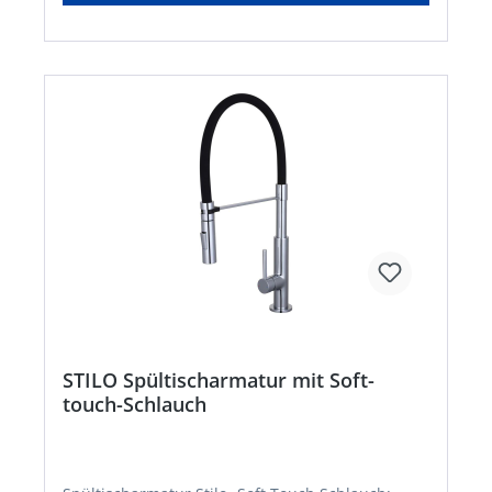
Trinkwasserverordnung, KTW und W270 geprüft •
Die Armatur CORNWALL verfügt über einen Kalt-
und einen Warmwasseranschluss (zwei
Flexschläuche im Lieferumfang) • Vollständiges
Montageset und leicht verständliche
Montageanleitung machen die Installation zum
Kinderspiel Technische Daten: • Artikelgewicht:
ca. 2165 g • 40 mm Kartusche • Brauseschlauch:
ca. 1500 mm • M it keramischen Dichtscheiben
STILO Spültischarmatur mit Soft-
touch-Schlauch