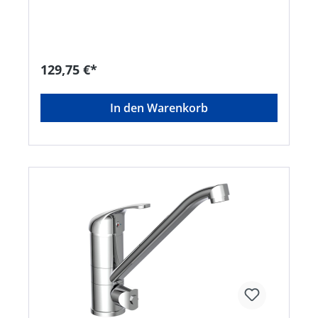
Einhand-Bedienung für mehr Bewegungsfreiheit
im Spülbereich • Qualität: geräuscharme,
auswechselbare Kartusche mit langlebigen,
keramischen Dichtungen zur präzisen Regelung
der Durchflussmenge und der Wassertemperatur
129,75 €*
• Entspricht den Bestimmungen der deutschen
Trinkwasserverordnung, KTW und W270 geprüft •
Die Hochdruck-Armatur RIO verfügt über einen
In den Warenkorb
Kalt- und einen Warmwasseranschluss (zwei
Flexschläuche im Lieferumfang) • Vollständiges
Montageset und leicht verständliche
Montageanleitung machen die Installation zum
Kinderspiel