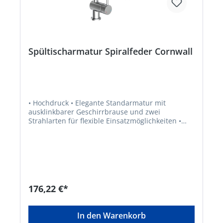
Spültischarmatur Spiralfeder Cornwall
• Hochdruck • Elegante Standarmatur mit
ausklinkbarer Geschirrbrause und zwei
Strahlarten für flexible Einsatzmöglichkeiten •
Hochwertige Edelstahl-Spiralfeder • Hoher
Rundbogenauslauf und 360° Schwenkbereich für
einen komfortablen Aktionsradius •
Energiesparend durch Cold-Start-Funktion - nur
Zufluss von Kaltwasser bei Hebel-Mittelstellung •
Einhand-Bedienung für mehr Bewegungsfreiheit
im Spülbereich • Qualität: geräuscharme,
176,22 €*
auswechselbare Kartusche mit langlebigen,
keramischen Dichtungen zur präzisen Regelung
der Durchflussmenge und der Wassertemperatur
In den Warenkorb
• Entspricht den Bestimmungen der deutschen