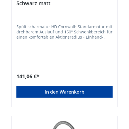
Schwarz matt
Spültischarmatur HD Cornwall• Standarmatur mit
drehbarem Auslauf und 150° Schwenkbereich für
einen komfortablen Aktionsradius • Einhand-
Bedienung für mehr Bewegungsfreiheit im
Spülbereich • Qualität: geräuscharme,
auswechselbare Kartusche mit langlebigen,
keramischen Dichtungen zur präzisen Regelung
der Durchflussmenge und der Wassertemperatur
• Entspricht den Bestimmungen der deutschen
Trinkwasserverordnung, KTW und W270 geprüft •
141,06 €*
Die Hochdruck-Armatur CORNWALL verfügt über
einen Kalt- und einen Warmwasseranschluss
(zwei Flexschläuche im Lieferumfang) •
In den Warenkorb
Vollständiges Montageset und leicht
verständliche Montageanleitung machen die
Installation zum KinderspielHersteller: W.
Kirchhoff GmbH, Hullerweg 1, 49134 Wallenhorst,
DE, +49540787070, info@wkirchhoff.com