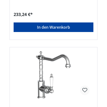
Kaltwasser bei Hebel-Mittelstellung • Einhand-
Bedienung für mehr Bewegungsfreiheit im
Spülbereich • Qualität: geräuscharme,
233,24 €*
auswechselbare Kartusche mit langlebigen,
keramischen Dichtungen zur präzisen Regelung
der Durchflussmenge und der Wassertemperatur
In den Warenkorb
• Entspricht den Bestimmungen der deutschen
Trinkwasserverordnung, KTW und W270 geprüft •
Die Hochdruck-Armatur NEW YORK verfügt über
einen Kalt- und einen Warmwasseranschluss
(zwei Flexschläuche im Lieferumfang) •
Vollständiges Montageset und leicht
verständliche Montageanleitung machen die
Installation zum Kinderspiel Technische Daten: •
Maße (B x H x T): 52 x 475 x 293 mm •
Artikelgewicht: ca. 2487 g • Oberfläche: Chrom •
35 mm Kartusche • Spiralfeder: ca. 530
mmHersteller: W. Kirchhoff GmbH, Hullerweg 1,
49134 Wallenhorst, DE, +49540787070,
info@wkirchhoff.com