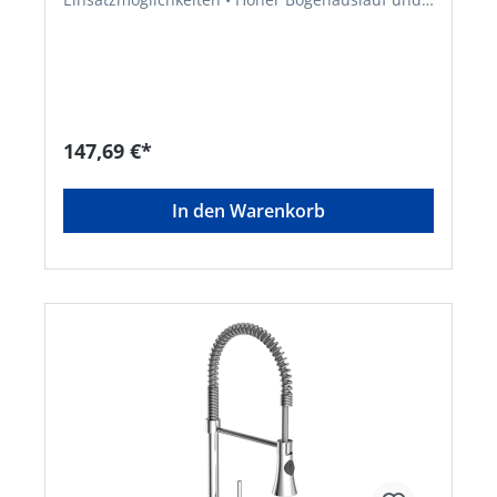
360° Schwenkbereich bieten einen komfortablen
Aktionsradius • Energiesparend durch Cold-Start-
Funktion - nur Zufluss von Kaltwasser bei Hebel-
Mittelstellung • Einhand-Bedienung für mehr
Bewegungsfreiheit im Spülbereich • Qualität:
geräuscharme, auswechselbare Kartusche mit
langlebigen, keramischen Dichtungen zur
147,69 €*
präzisen Regelung der Durchflussmenge und der
Wassertemperatur • Entspricht den
Bestimmungen der deutschen
In den Warenkorb
Trinkwasserverordnung, KTW und W270 geprüft •
Die Hochdruck-Armatur LONDON verfügt über
einen Kalt- und einen Warmwasseranschluss
(zwei Flexschläuche im Lieferumfang) •
Vollständiges Montageset und leicht
verständliche Montageanleitung machen die
Installation zum Kinderspiel • Mit keramischen
Dichtscheiben