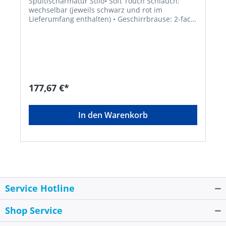
Spültischarmatur Stilo• Soft Touch Schlauch:
wechselbar (jeweils schwarz und rot im
Lieferumfang enthalten) • Geschirrbrause: 2-fach
verstellbar • Luftsprudler: LGA-geräuschgeprüft •
Kartusche: 25 mm, gemäß KTW/W270,
auswechselbar, mit keramischen Dichtscheiben •
Flexible Metallanschlusssschläuche: 400 mm,
gemäß KTW/W270Hersteller: W. Kirchhoff GmbH,
Hullerweg 1, 49134 Wallenhorst, DE,
+49540787070, info@wkirchhoff.com
177,67 €*
In den Warenkorb
Service Hotline
Shop Service