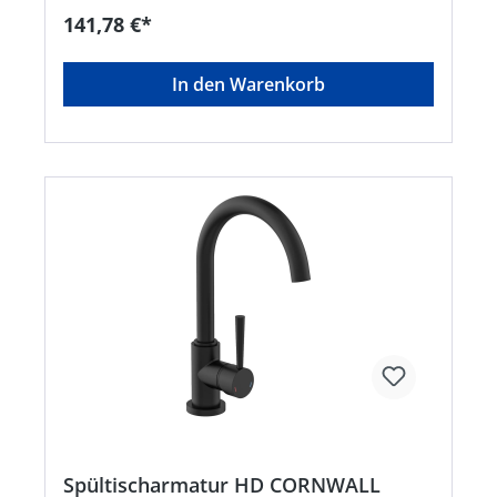
Trinkwasserverordnung, KTW und W270 geprüft •
141,78 €*
Die Hochdruck-Armatur CORNWALL verfügt über
einen Kalt- und einen Warmwasseranschluss
(zwei Flexschläuche im Lieferumfang) •
In den Warenkorb
Vollständiges Montageset und leicht
verständliche Montageanleitung machen die
Installation zum Kinderspiel
Spültischarmatur HD CORNWALL