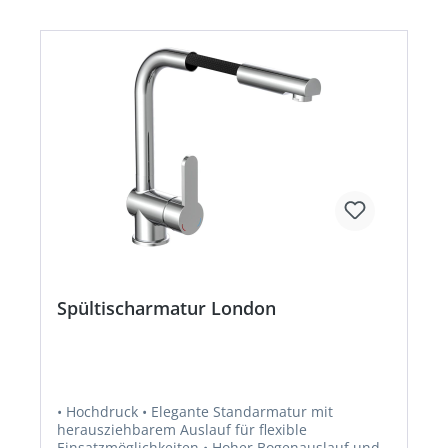
Installation zum Kinderspiel Technische Daten: •
Maße (B x H x T): 52 x 220 x 260 mm •
Artikelgewicht: ca. 1760 g • Oberfläche: Chrom •
40 mm KartuscheHersteller: W. Kirchhoff GmbH,
Hullerweg 1, 49134 Wallenhorst, DE,
+49540787070, info@wkirchhoff.com
Spültischarmatur London
• Hochdruck • Elegante Standarmatur mit
herausziehbarem Auslauf für flexible
Einsatzmöglichkeiten • Hoher Bogenauslauf und