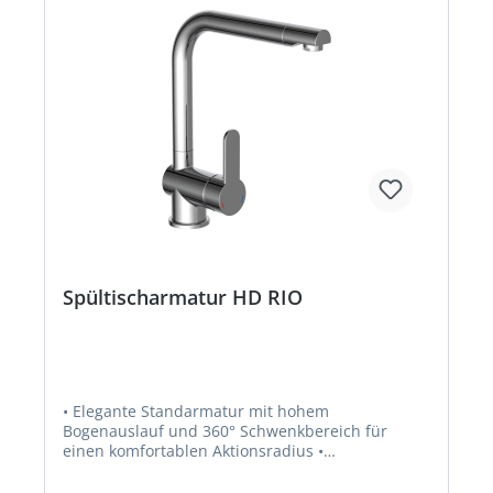
Installation zum Kinderspiel Technische Daten: •
Maße (B x H x T): 50 x 287 x 264 mm •
Artikelgewicht: ca. 1780 g • Oberfläche: Chrom •
35 mm Kartusche • Mit keramischen
DichtscheibenHersteller: W. Kirchhoff GmbH,
Hullerweg 1, 49134 Wallenhorst, DE,
+49540787070, info@wkirchhoff.com
Spültischarmatur HD RIO
• Elegante Standarmatur mit hohem
Bogenauslauf und 360° Schwenkbereich für
einen komfortablen Aktionsradius •
Energiesparend durch Cold-Start-Funktion - nur
Zufluss von Kaltwasser bei Hebel-Mittelstellung •