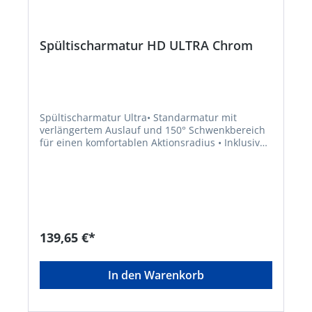
Spültischarmatur HD ULTRA Chrom
Spültischarmatur Ultra• Standarmatur mit
verlängertem Auslauf und 150° Schwenkbereich
für einen komfortablen Aktionsradius • Inklusive
3/4" (ø ca. 2,5 cm) Maschinenanschluss •
Einhand-Bedienung für mehr Bewegungsfreiheit
im Spülbereich • Qualität: geräuscharme,
auswechselbare Kartusche mit langlebigen,
keramischen Dichtungen zur präzisen Regelung
der Durchflussmenge und der Wassertemperatur
• Entspricht den Bestimmungen der deutschen
139,65 €*
Trinkwasserverordnung, KTW und W270 geprüft •
Die Hochdruck-Armatur ULTRA verfügt über
einen Kalt- und einen Warmwasseranschluss
In den Warenkorb
(zwei Flexschläuche im Lieferumfang) •
Vollständiges Montageset und leicht
verständliche Montageanleitung machen die