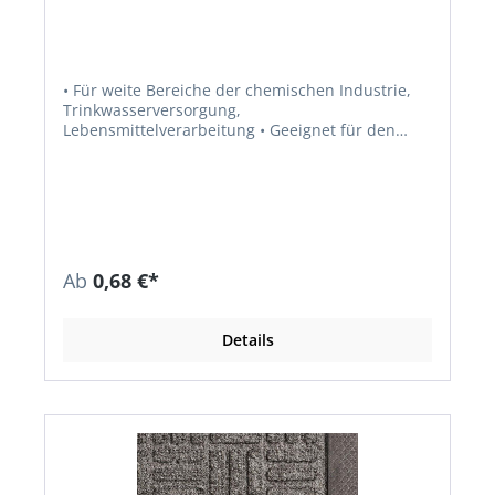
• Für weite Bereiche der chemischen Industrie,
Trinkwasserversorgung,
Lebensmittelverarbeitung • Geeignet für den
Einsatz bei Ölen, Wasser, Dampf, Gasen,
Salzlösungen, Kraftstoffen, Alkoholen, schwachen
organischen und anorganischen Säuren,
Kohlenwasserstoffen, Schmierstoffen und
Kältemitteln • BAM geprüft • DIN-DVGW • DIN-
DVGW W 270 DVGW VP 401 Elastomerleitlinie
ÖVGW Reg.Nr. G 1.912 DNV GL • TA-Luft • Fire-
Ab
0,68 €*
Safe gem. DIN EN ISO 10497 • Material:
Aramidfaser mit NBR gebunden •
Temperaturbeständigkeit: ca. –100 °C bis +170 °C
Details
(hier ist eine anwendungstechnische
Überprüfung in der Regel nicht erforderlich.
Darüber hinaus wird eine
anwendungstechnische Prüfung empfohlen)