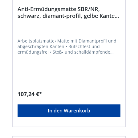
Anti-Ermüdungsmatte SBR/NR,
schwarz, diamant-profil, gelbe Kante,
11mm, 1200x900mm
Arbeitsplatzmatte• Matte mit Diamantprofil und
abgeschrägten Kanten • Rutschfest und
ermüdungsfrei • Stoß- und schalldämpfende
Eigenschaften • Für industrielle
Werkstattbereiche, Nassbereiche in Bars und
Küchen • Ideal für Bereiche, in denen stehende
Arbeiten für längere Zeit an einem Ort verrichtet
werden • Material: SBR/NR • Materialhärte: 70°
Shore A • Farbe: schwarz mit gelben
KantenHersteller: VR Trade BV, Storkstraat 10,
107,24 €*
2722 NN Zoetermeer, NL, +31263179988,
info@vrtrade.nl
In den Warenkorb