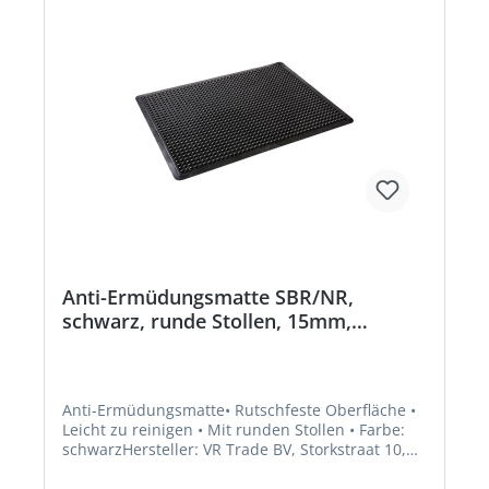
Anti-Ermüdungsmatte SBR/NR,
schwarz, runde Stollen, 15mm,
1200x900mm
Anti-Ermüdungsmatte• Rutschfeste Oberfläche •
Leicht zu reinigen • Mit runden Stollen • Farbe:
schwarzHersteller: VR Trade BV, Storkstraat 10,
2722 NN Zoetermeer, NL, +31263179988,
info@vrtrade.nl