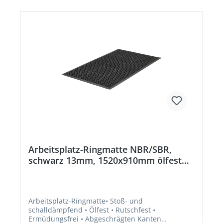
Industrie und Handwerk • Universell einsetzbar
für Pkw, Transporter, Lkw, Bahn-, Luft- und
Seefracht • Erfüllt die gesetzliche
Ladungssicherung (§ 22 StVO I VDI 2700 ff Blatt
14+15) • Mehrfach geprüft und zertifiziert • Erfüllt
die Kennzeichnungspflicht von Polizei und BAG •
Hohe Gleitreibbeiwerte von µ 0,94 bis 1,49 je
nach Reibungspartner/Flächenanpressung laut
Zertifikat des Prüfinstituts Flog • Geeignet selbst
für Schwertransporte bis 82,5 t/m² •
Temperaturbeständigkeit: –40 °C bis +120 °C
Arbeitsplatz-Ringmatte NBR/SBR,
schwarz 13mm, 1520x910mm ölfest
FORTIS
Arbeitsplatz-Ringmatte• Stoß- und
schalldämpfend • Ölfest • Rutschfest •
Ermüdungsfrei • Abgeschrägten Kanten