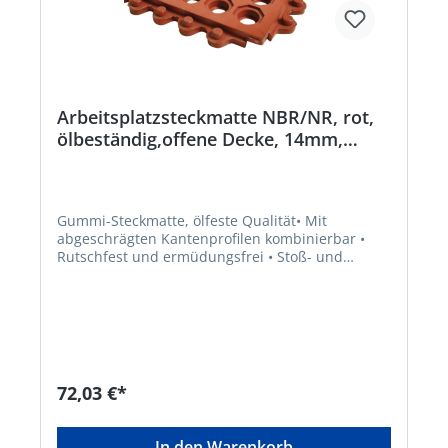
Arbeitsplatzsteckmatte NBR/NR, rot,
ölbeständig,offene Decke, 14mm,
900x900mm
Gummi-Steckmatte, ölfeste Qualität• Mit
abgeschrägten Kantenprofilen kombinierbar •
Rutschfest und ermüdungsfrei • Stoß- und
schalldämpfende Eigenschaften • Elastisch •
Verbindungsnoppen an zwei Seiten ermöglichen
es, die gewünschte Fläche einfach zu verlegen •
Nicht geeignet für aromatische Öle und Fette •
Ideal für Bereiche, in denen stehende Arbeiten
für längere Zeit an einem Ort verrichtet werden •
Material: NBR/SBR • Materialhärte: 55° Shore A •
72,03 €*
Temperaturbeständigkeit: –30 °C bis +70 °C •
Farbe: rotHersteller: VR Trade BV, Storkstraat 10,
2722 NN Zoetermeer, NL, +31263179988,
In den Warenkorb