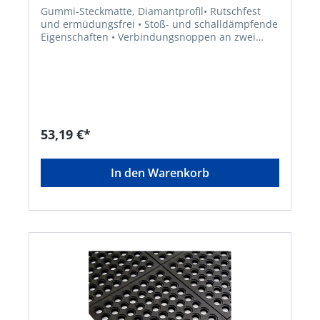
Gummi-Steckmatte, Diamantprofil• Rutschfest
und ermüdungsfrei • Stoß- und schalldämpfende
Eigenschaften • Verbindungsnoppen an zwei
Seiten ermöglichen es, die gewünschte Fläche
einfach zu verlegen • Kein Kantenprofil erhältlich
• Überstehende Kanten einfach abschneiden •
Ideal für Bereiche, in denen stehende Arbeiten
für längere Zeit an einem Ort verrichtet werden •
Material: SBR/NR • Materialhärte: 55° Shore A (± 5
Shore) • Temperaturbeständigkeit: –30 °C bis +70
53,19 €*
°CHersteller: VR Trade BV, Storkstraat 10, 2722
NN Zoetermeer, NL, +31263179988,
info@vrtrade.nl
In den Warenkorb