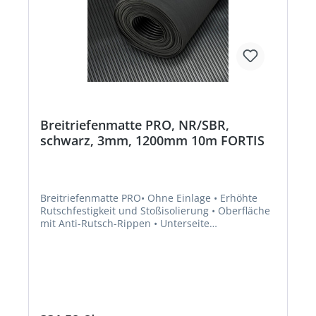
Breitriefenmatte PRO, NR/SBR,
schwarz, 3mm, 1200mm 10m FORTIS
Breitriefenmatte PRO• Ohne Einlage • Erhöhte
Rutschfestigkeit und Stoßisolierung • Oberfläche
mit Anti-Rutsch-Rippen • Unterseite
stoffgemustert • Hochwertige Gummimischung,
keine Geruchsbildung und Ausdünstung • Als
Antirutschmatte auf Trittbrettern, Ablagen und
Ladeflächen • Zum Schutz empfindlicher
Oberflächen • Auch als Kabelabdeckung nutzbar
• Zur Verwendung in Industire, Handwerk, Bau,
Landwirtschaft, Gewerbe usw. • Zugfestigkeit: 3,5