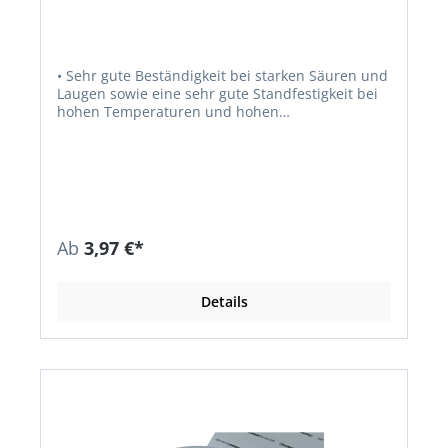
• Sehr gute Beständigkeit bei starken Säuren und
Laugen sowie eine sehr gute Standfestigkeit bei
hohen Temperaturen und hohen
Flächenpressungen • Geeignet bei gleichzeitig
hohen thermischen und mechanischen
Anforderungen • Verwendung im
Lebensmittelbereich und Pharmazie • Geeignet
bei Dampfanwendungen und Sauerstoffleitungen
sowie bei speziellen Anforderungen nach TA-Luft
Ab
3,97 €*
Details