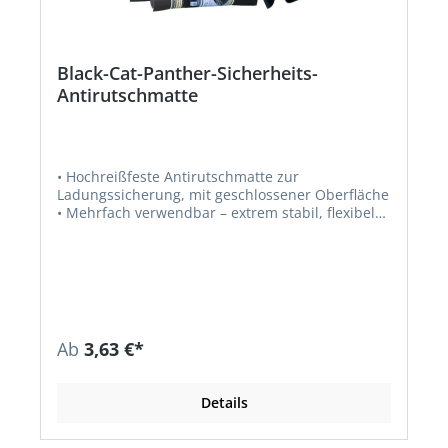
Black-Cat-Panther-Sicherheits-
Antirutschmatte
• Hochreißfeste Antirutschmatte zur
Ladungssicherung, mit geschlossener Oberfläche
• Mehrfach verwendbar – extrem stabil, flexibel
und eng rollbar, keine Feuchtigkeitsaufnahme •
100-fach einsetzbar ohne sichtbaren Verschleiß
und mit nur minimalem Nachlassen der
Gleitreibbeiwerte • Leicht zu reinigen,
unempfindlich gegenüber den meisten Säuren,
Laugen sowie Benzin und Diesel • Langlebig,
enthält Weichmacheranteile • Kofferraum-Matte
Ab
3,63 €*
mit Zertifikat, als Bodenbelagsmatte individuell
zuschneidbar, als sicherste Palettenunterlage/-
auflage • Als Bodenbelag und Arbeitsplatzauflage
Details
• Gesundheitsfördernde
Arbeitsplatzvorlegematte als rutschhemmender
Bodenbelag • Als Arbeitsplatzauflage für