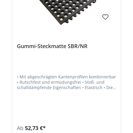
Gummi-Steckmatte SBR/NR
• Mit abgeschrägten Kantenprofilen kombinierbar
• Rutschfest und ermüdungsfrei • Stoß- und
schalldämpfende Eigenschaften • Elastisch • Die
Noppen unter der Matte gewährleisten einen
Abfluss von Flüssigkeiten • Verbindungsnoppen
an zwei Seiten ermöglichen es, die gewünschte
Fläche einfach zu verlegen • Ideal für Bereiche, in
denen stehende Arbeiten für längere Zeit an
einem Ort verrichtet werden • Material: SBR/NR •
Materialhärte: 55° Shore A •
Ab
52,73 €*
Temperaturbeständigkeit: –30 °C bis 70 °C •