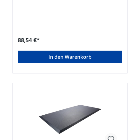
verhindern Stolperfallen • Oberfläche Ringmuster
• Mit offenem Böden • Für Bereiche, in denen
stehende Arbeiten für längere Zeit an einem Ort
verrichtet werden • Für ölige, fettige, industrielle
Werkstattbereiche, Nassbereiche in Bars und
Küchen • Härte: 70° Shore A (+/- 5°Shore) •
Material: NBR/SBR • Temperaturbeständigkeit: –
88,54 €*
30 °C bis +70 °C • Farbe: schwarzHersteller:
Einkaufsbüro Deutscher Eisenhändler GmbH,
EDE Platz 1, 42389 Wuppertal, DE, +4920260960,
In den Warenkorb
webkontakt@ede.de