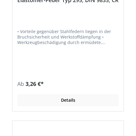
Elastomer-Feder Typ 295, DIN 9835, CR
• Vorteile gegenüber Stahlfedern liegen in der
Bruchsicherheit und Werkstoffdämpfung •
Werkzeugbeschädigung durch ermüdete,
gebrochene Stahlfedern ausgeschlossen • Bei
fachgerechter Anwendung ist eine Lebensdauer
größer 2 x 106 Lastwechsel problemlos möglich •
Material: Chloropren-Kautschuk (CR), schwarz •
Härte nach DIN 53 505: 70 Shore A • Zugfestigkeit
nach DIN 53 504: ≥ 12 N/mm² • Reißdehnung
nach DIN 53 504: ≥ 250 % • Weiterreißwiderstand
Ab
3,26 €*
nach DIN 53 507: 4 N/mm • Rückprall-Elastizität
nach DIN 53 512: 30 % • Abrieb nach DIN 53 516:
≤ 150 mm³ • Druckverformungsrest nach DIN 53
Details
517 (24 h/70 °C): ≤ 20 % • Rohdichte nach DIN 53
479: 1,37 g/cm³ • Federweg (s): 40 % •
Setzneigung (Ss): 3–5 % • Vorspannung (Sv) Faktor
ca.: 1,5 von Setzneigung • Vorgabewerte für
Maximalbeanspruchung: ca. 10 % (Faktor 1,1) •
Temperaturbeständigkeit: –20 °C bis +80 °C