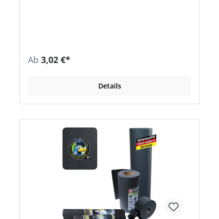
Flächen bis 60° und auf allen Materialien, ohne
zu verkleben • Waschbar bis 60 °C mit
handelsüblichen Feinwaschmitteln • Gute
Beständigkeit gegenüber Säuren und Laugen •
Enthält Weichmacheranteile • Beständig gegen
Öl, Benzin und Diesel • Mit Schere auf
Wunschformat zuschneidbar • Spitzenqualität –
Ab
3,02 €*
100 % in Deutschland hergestellt • Universell
einsetzbar
Details