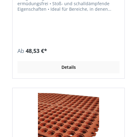
ermüdungsfrei • Stoß- und schalldämpfende
Eigenschaften • Ideal für Bereiche, in denen
stehende Arbeiten für längere Zeit an einem Ort
verrichtet werden • Material: SBR • Materialhärte:
65° Shore A • Temperaturbeständigkeit: bis +70
°C • Farbe: schwarz
Ab
48,53 €*
Details