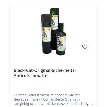
Messe- und Verkaufs-Standflächen, Werkstatt-
und Hallengänge, Großbaustellen, Gerüstbau
und Winterbaustellen (gegen Rutschunfälle),
Autowaschhallen sowie Camping- und
Wohnmobilvorplätze, Balkone und Terrassen
sowie für alle Wege im Innen- und Außenbereich,
Brücken und Wege, z. B. in Ausstellung,
Messe/Gartenschau, Krankenhaus,
Physiotherapie, Pflegebereich und Altenheim •
Gewicht: 2,5 kg/m² • Bis 120 kg überfahrbar
Black-Cat-Original-Sicherheits-
Antirutschmatte
• Offene Gitterstruktur mit hochreißfester
Gewebeeinlage • Hochreißfeste Qualität •
Langlebig und unverrückbar, selbst auf schrägen