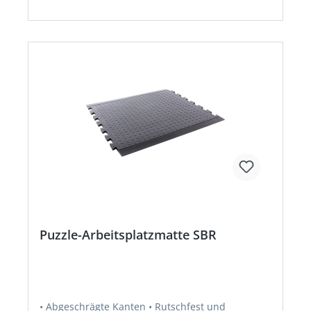
längere Zeit an einem Ort verrichtet werden •
Farbe: schwarzHersteller: VR Trade BV,
Storkstraat 10, 2722 NN Zoetermeer, NL,
+31263179988, info@vrtrade.nl
Puzzle-Arbeitsplatzmatte SBR
• Abgeschrägte Kanten • Rutschfest und