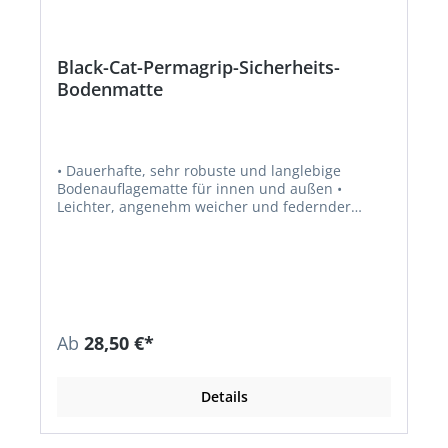
Black-Cat-Permagrip-Sicherheits-
Bodenmatte
• Dauerhafte, sehr robuste und langlebige
Bodenauflagematte für innen und außen •
Leichter, angenehm weicher und federnder
Bodenbelag • Sichere Rutschhemmung auf
glatten Oberflächen (ab 3 m²) – sonst Befestigung
• Robuste Oberseite, rutschhemmende
Unterseite • Durchbrochene Oberfläche für
optimale Schmutzfang-Wirkung • Mit Rollstuhl,
Rollwagen und Sackkarren • Leicht zu säubern:
einfach ausschütteln, absaugen oder mit
Ab
28,50 €*
Wasserstrahl reinigen • Auch bei Nässe höchste
Rutschsicherung (evtl. Glatteis vor Auflage
entfernen) • Einsetzbar auf allen Holzarten,
Details
Beton, Stein, Fliesen, Marmor und PVC-Böden •
Geeignet für glatte Oberflächen, z. B.
Hauseingang, Vorplatz oder Eingangshallen,