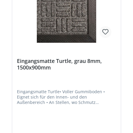
Eingangsmatte Turtle, grau 8mm,
1500x900mm
Eingangsmatte Turtle• Voller Gummiboden •
Eignet sich für den Innen- und den
Außenbereich • An Stellen, wo Schmutz
abgefangen werden soll und Wasser abfließen
kannHersteller: VR Trade BV, Storkstraat 10, 2722
NN Zoetermeer, NL, +31263179988,
info@vrtrade.nl