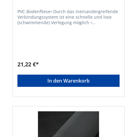
PVC-Bodenfliese• Durch das ineinandergreifende
Verbindungssystem ist eine schnelle und lose
(schwimmende) Verlegung möglich •
Überstehende Ränder können mit einem
Cuttermesser zugeschnitten werden • Für den
Einsatz im Lager, in Büros und Werkstätten •
Material: PVC • Materialhärte: ca. 92° Shore A •
Brandschutzklasse: BFL S1 • Antirutschklasse: R10
• Farbe: dunkelgrauHersteller: VR Trade BV,
Storkstraat 10, 2722 NN Zoetermeer, NL,
21,22 €*
+31263179988, info@vrtrade.nl
In den Warenkorb