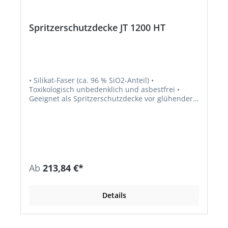
Spritzerschutzdecke JT 1200 HT
• Silikat-Faser (ca. 96 % SiO2-Anteil) •
Toxikologisch unbedenklich und asbestfrei •
Geeignet als Spritzerschutzdecke vor glühender
Schlacke und flüssigen Schweißperlen •
Kurzfristig belastbar bis 1300 °C, dauerbelastbar
bis 1100 °C • DIN EN 13501-1 (Europäischer
Brandschutztest) • Nicht brennbar A1
Ab
213,84 €*
Details