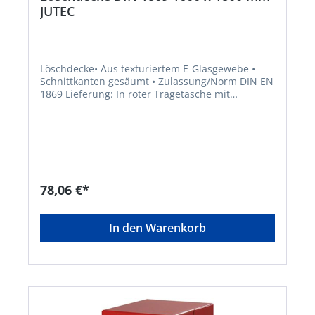
JUTEC
Löschdecke• Aus texturiertem E-Glasgewebe •
Schnittkanten gesäumt • Zulassung/Norm DIN EN
1869 Lieferung: In roter Tragetasche mit
Aufschrift „Löschdecke" , gefaltet. Hinweis: Nicht
für Fettbrände geeignet.Hersteller: Jutec GmbH,
Am Autobahnkreuz 6-8, 26180 Rastede, DE,
+49440286320, info@jutec.com
78,06 €*
In den Warenkorb