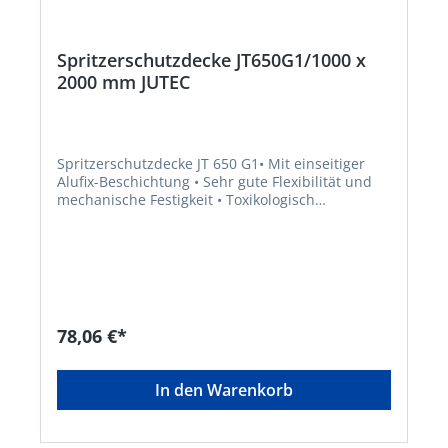
Spritzerschutzdecke JT650G1/1000 x
2000 mm JUTEC
Spritzerschutzdecke JT 650 G1• Mit einseitiger
Alufix-Beschichtung • Sehr gute Flexibilität und
mechanische Festigkeit • Toxikologisch
unbedenklich und asbestfrei • Geeignet für
Schweiß-, Löt- und Flexspritzer • Kurzfristig
belastbar bis 600 °C, dauerbelastbar bis 500 °C •
DIN EN 13501-1 (Europäischer Brandschutztest) •
Schwer entflammbar B- s2, d0Hersteller: Jutec
GmbH, Am Autobahnkreuz 6-8, 26180 Rastede,
DE, +49440286320, info@jutec.com
78,06 €*
In den Warenkorb