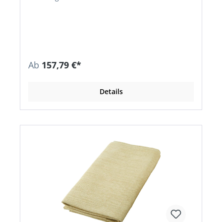
Geeignet für Schweiß-, Löt- und Flexspritzer •
Kurzfristig belastbar bis 600 °C, dauerbelastbar
bis 500 °C • DIN EN 13501-1 (Europäischer
Brandschutztest) • Schwer entflammbar B- s2, d0
Ab
157,79 €*
Details