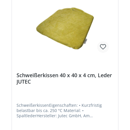
Schweißerkissen 40 x 40 x 4 cm, Leder
JUTEC
SchweißerkissenEigenschaften: • Kurzfristig
belastbar bis ca. 250 °C Material: •
SpaltlederHersteller: Jutec GmbH, Am
Autobahnkreuz 6-8, 26180 Rastede, DE,
+49440286320, info@jutec.com