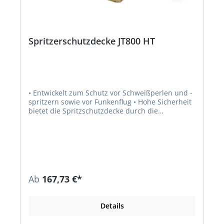
Spritzerschutzdecke JT800 HT
• Entwickelt zum Schutz vor Schweißperlen und -
spritzern sowie vor Funkenflug • Hohe Sicherheit
bietet die Spritzschutzdecke durch die
beidseitige Hochtemperaturbeschichtung •
Toxologisch unbedenklich, keramik- und
asbestfrei • Kurzfristig belastbar bis 1000 °C,
dauerbelastbar bis 800 °C • Nach DIN EN 13501-1
(Europäischer Brandschutztest) • Nicht brennbar
A2-s1, d0
Ab
167,73 €*
Details