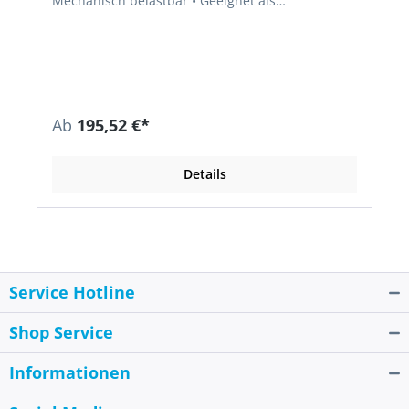
Mechanisch belastbar • Geeignet als
Spritzerschutzdecke für Schweißperlen im festen
Zustand • Kurzfristig belastbar bis 1150 °C,
dauerbelastbar bis 900 °C • DIN EN 13501-1
(Europäischer Brandschutztest) • Nicht brennbar
A2-s1, d0
Ab
195,52 €*
Details
Service Hotline
Shop Service
Informationen