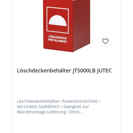
Löschdeckenbehälter JT5000LB JUTEC
Löschdeckenbehälter• Pulverbeschichtet •
Verzinktes Stahlblech • Geeignet zur
Wandmontage Lieferung: Ohne
Befestigungsmaterial und Löschdecke.Hersteller:
Jutec GmbH, Am Autobahnkreuz 6-8, 26180
Rastede, DE, +49440286320, info@jutec.com