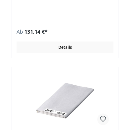
850 °C, dauerbelastbar bis 750 °C • DIN EN
13501-1 (Europäischer Brandschutztest) • Nicht
brennbar A2-s1, d0
Ab
131,14 €*
Details