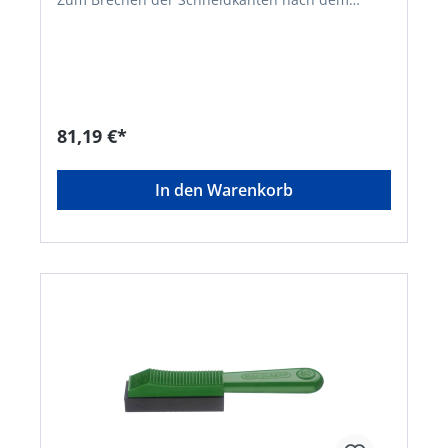
Schleifen und zum Nachläppen der Schneiden
von eingespannten Werkzeugen, wie zum
Beispiel Hobel, Fräser, Messerköpfe, Bohrer,
Reibahlen usw. • Zum Abziehen der
Schneidkanten, für die Beseitigung der
Aufbauschneide und Erhöhung der
Werkzeugstandzeit Hinweis: Verwendung trocken
81,19 €*
sowie mit Wasser oder dünnflüssigem Öl.
In den Warenkorb