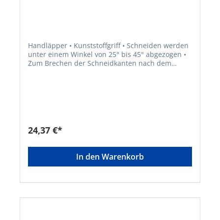
Handläpper • Kunststoffgriff • Schneiden werden
unter einem Winkel von 25° bis 45° abgezogen •
Zum Brechen der Schneidkanten nach dem
Schleifen und zum Nachläppen der Schneiden
von eingespannten Werkzeugen, wie zum
Beispiel Hobel, Fräser, Messerköpfe, Bohrer,
Reibahlen usw. • Zum Abziehen der
Schneidkanten, für die Beseitigung der
Aufbauschneide und Erhöhung der
Werkzeugstandzeit Hinweis: Verwendung trocken
24,37 €*
sowie mit Wasser oder dünnflüssigem Öl.
In den Warenkorb