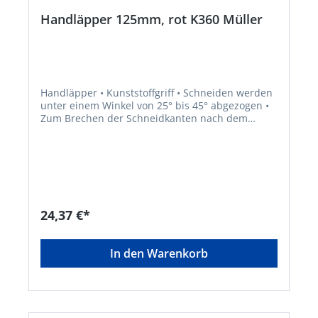
Handläpper 125mm, rot K360 Müller
Handläpper • Kunststoffgriff • Schneiden werden
unter einem Winkel von 25° bis 45° abgezogen •
Zum Brechen der Schneidkanten nach dem
Schleifen und zum Nachläppen der Schneiden
von eingespannten Werkzeugen, wie zum
Beispiel Hobel, Fräser, Messerköpfe, Bohrer,
Reibahlen usw. • Zum Abziehen der
Schneidkanten, für die Beseitigung der
Aufbauschneide und Erhöhung der
Werkzeugstandzeit Hinweis: Verwendung trocken
24,37 €*
sowie mit Wasser oder dünnflüssigem Öl.
In den Warenkorb