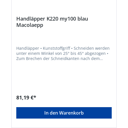
Handläpper K220 my100 blau
Macolaepp
Handläpper • Kunststoffgriff • Schneiden werden
unter einem Winkel von 25° bis 45° abgezogen •
Zum Brechen der Schneidkanten nach dem
Schleifen und zum Nachläppen der Schneiden
von eingespannten Werkzeugen, wie zum
Beispiel Hobel, Fräser, Messerköpfe, Bohrer,
Reibahlen usw. • Zum Abziehen der
Schneidkanten, für die Beseitigung der
Aufbauschneide und Erhöhung der
Werkzeugstandzeit Hinweis: Verwendung trocken
81,19 €*
sowie mit Wasser oder dünnflüssigem Öl.
In den Warenkorb