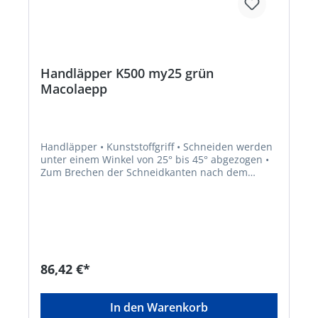
Handläpper K500 my25 grün
Macolaepp
Handläpper • Kunststoffgriff • Schneiden werden
unter einem Winkel von 25° bis 45° abgezogen •
Zum Brechen der Schneidkanten nach dem
Schleifen und zum Nachläppen der Schneiden
von eingespannten Werkzeugen, wie zum
Beispiel Hobel, Fräser, Messerköpfe, Bohrer,
Reibahlen usw. • Zum Abziehen der
Schneidkanten, für die Beseitigung der
Aufbauschneide und Erhöhung der
Werkzeugstandzeit Hinweis: Verwendung trocken
86,42 €*
sowie mit Wasser oder dünnflüssigem Öl.
In den Warenkorb