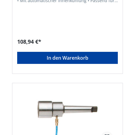
• Mit automatischer Innenkühlung • Passend für
alle Maschinen mit Bohrspindel MK2/MK3 bzw.
MK4
108,94 €*
In den Warenkorb