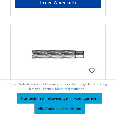
In den Warenkorb
Diese Website verwendet Cookies, um eine bestmögliche Erfahrung
bieten zu können.
Mehr Informationen ...
Kernbohrer HKE-L Weldon HM
Nur technisch notwendige
Konfigurieren
extralang, 21/110 mm BDS
Alle Cookies akzeptieren