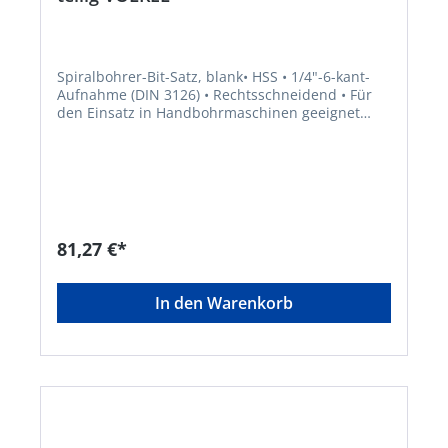
Spiralbohrer-Bit-Satz, blank• HSS • 1/4"-6-kant-
Aufnahme (DIN 3126) • Rechtsschneidend • Für
den Einsatz in Handbohrmaschinen geeignet
Lieferung: In robuster
Kunststoffkassette.Hersteller: Völkel GmbH,
Morsbachtalstraße 20, 42855 Remscheid, DE,
+492191490112, info@voelkel.comInhalt:1,0; 1,5;
2,0; 2,5; 3,0; 3,5; 4,0; 4,5; 5,0; 5,5; 6,0; 6,5; 7,0; 7,5;
8,0; 8,5; 9,0; 9,5; 10,0
81,27 €*
In den Warenkorb