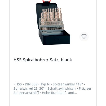
HSS-Spiralbohrer-Satz, blank
• HSS • DIN 338 • Typ N • Spitzenwinkel 118° •
Spiralwinkel 25–30° • Schaft zylindrisch • Präziser
Spitzenanschliff • Hohe Rundlauf- und
Teilungsgenauigkeit • Ausspitzung bis Ø 2,4 mm
ähnlich Kreuzschliff • Seitenspanwinkel,
Kerndicke und Kernanstieg normal • Z um