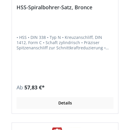
HSS-Spiralbohrer-Satz, Bronce
• HSS • DIN 338 • Typ N • Kreuzanschliff, DIN
1412, Form C • Schaft zylindrisch • Präziser
Spitzenanschliff zur Schnittkraftreduzierung •
Spitzenwinkel 130° • Hohe Rundlauf- und
Teilungsgenauigkeit • Zum Bohren von legiertem
und unlegiertem Stahl • Besonders geeignet für
handgeführte Bohrmaschinen Lieferung: In
Kunststoffkassette mit automatischer
Aufrichtfunktion der Bohrer beim Öffnen.
Ab
57,83 €*
Details