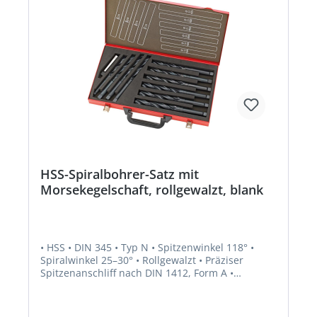
HSS-Spiralbohrer-Satz mit
Morsekegelschaft, rollgewalzt, blank
• HSS • DIN 345 • Typ N • Spitzenwinkel 118° •
Spiralwinkel 25–30° • Rollgewalzt • Präziser
Spitzenanschliff nach DIN 1412, Form A •
Seitenspanwinkel, Kerndicke und Kernanstieg
normal • Morsekegelschaft • Rechtsschneidend •
Besonders geeignet für robuste Bohrarbeiten mit