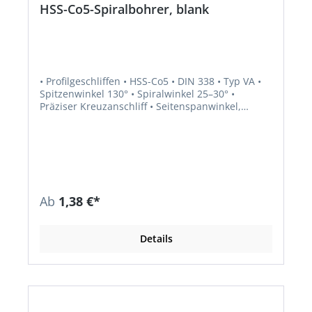
HSS-Co5-Spiralbohrer, blank
• Profilgeschliffen • HSS-Co5 • DIN 338 • Typ VA •
Spitzenwinkel 130° • Spiralwinkel 25–30° •
Präziser Kreuzanschliff • Seitenspanwinkel,
Kerndicke und Kernanstieg normal • Schaft
zylindrisch • Rechtsschneidend • Kobalt-Anteil für
eine höhere Wärmehärtebeständigkeit •
Besonders geeignet für legierte und unlegierte
Stähle (bis 900 N/mm² Festigkeit), Warm- und
Kaltarbeitsstähle, Vergütungs- und Einsatzstähle
sowie für rost- und säurebeständige Stähle
Ab
1,38 €*
Details