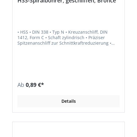
HSS-Spiralbohrer, geschliffen, Bronce
• HSS • DIN 338 • Typ N • Kreuzanschliff, DIN
1412, Form C • Schaft zylindrisch • Präziser
Spitzenanschliff zur Schnittkraftreduzierung •
Hohe Rundlauf- und Teilungsgenauigkeit • Zum
Bohren von legiertem und unlegiertem Stahl •
Besonders geeignet für handgeführte
Bohrmaschinen
Ab
0,89 €*
Details