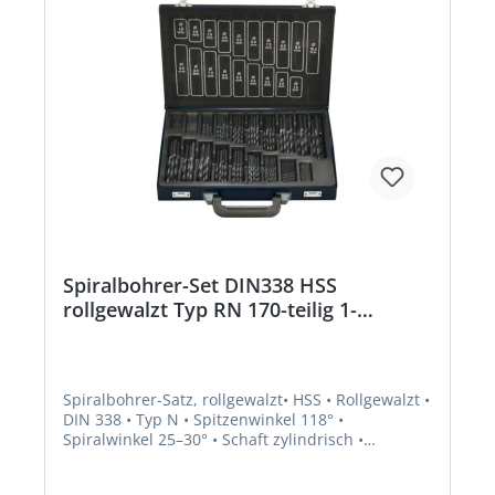
Spiralbohrer-Set DIN338 HSS
rollgewalzt Typ RN 170-teilig 1-
10,5mm FORTIS
Spiralbohrer-Satz, rollgewalzt• HSS • Rollgewalzt •
DIN 338 • Typ N • Spitzenwinkel 118° •
Spiralwinkel 25–30° • Schaft zylindrisch •
Rechtsschneidend Lieferung: Satz mit je 10 Stück
Ø 1–8 mm (steigend um 0,5), je 5 Stück Ø 8,5–10