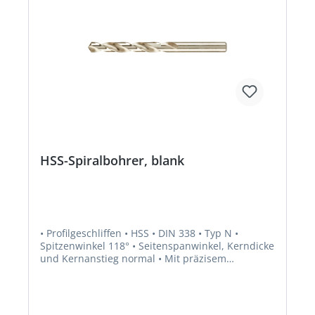
HSS-Spiralbohrer, blank
• Profilgeschliffen • HSS • DIN 338 • Typ N •
Spitzenwinkel 118° • Seitenspanwinkel, Kerndicke
und Kernanstieg normal • Mit präzisem
Spitzenanschliff und hoher Rundlauf- und
Teilungsgenauigkeit • Ausspitzung bis Ø 2,4 mm
ähnlich Kreuzschliff • Rechtsschneidend • Zum
Bohren von legiertem und unlegiertem Stahl