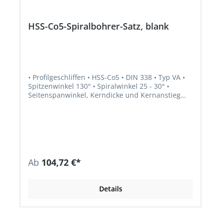
HSS-Co5-Spiralbohrer-Satz, blank
• Profilgeschliffen • HSS-Co5 • DIN 338 • Typ VA •
Spitzenwinkel 130° • Spiralwinkel 25 - 30° •
Seitenspanwinkel, Kerndicke und Kernanstieg
normal • Schaft zylindrisch • Präziser
Kreuzanschliff • Rechtsschneidend • Kobalt-Anteil
für eine höhere Wärmehärtebeständigkeit •
Besonders geeignet für legierte und unlegierte
Stähle (bis 900 N/mm² Festigkeit), Warm- und
Kaltarbeitsstähle, Vergütungs- und Einsatzstähle
sowie für rost- und säurebeständige Stähle
Ab
104,72 €*
Lieferung: In Kunststoffkassette mit
automatischer Aufrichtfunktion der Bohrer beim
Öffnen.
Details