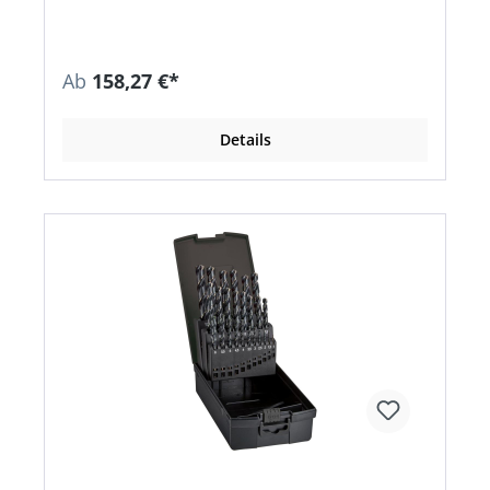
Stahl und Stahlguss (legiert und unlegiert),
Grauguss, Temperguss, Sphäroguss, Sintereisen
und Grafit Lieferung: In Kassette.
Ab
158,27 €*
Details