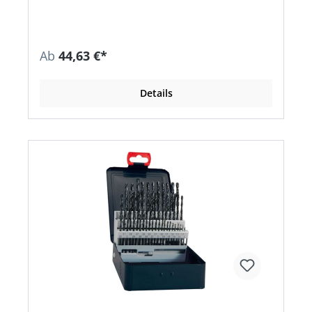
Bohren von legiertem und unlegiertem Stahl
Lieferung: In Kunststoffkassette mit
automatischer Aufrichtfunktion der Bohrer beim
Öffnen.
Ab
44,63 €*
Details