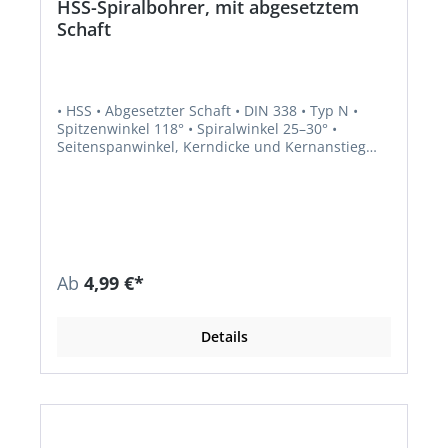
HSS-Spiralbohrer, mit abgesetztem
Schaft
• HSS • Abgesetzter Schaft • DIN 338 • Typ N •
Spitzenwinkel 118° • Spiralwinkel 25–30° •
Seitenspanwinkel, Kerndicke und Kernanstieg
normal • Rechtsschneidend • R ollgewalzt •
Besonders geeignet für robuste Bohrarbeiten •
Sehr gut geeignet zum Bohren größerer
Bohrdurchmesser mit allen gängigen
Bohrmaschinen mit einem Spannfutter bis 13
mm
Ab
4,99 €*
Details