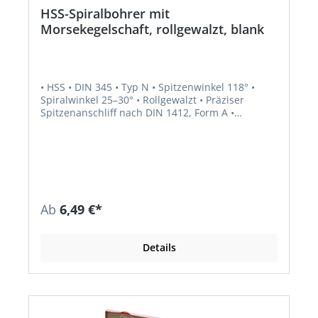
HSS-Spiralbohrer mit
Morsekegelschaft, rollgewalzt, blank
• HSS • DIN 345 • Typ N • Spitzenwinkel 118° •
Spiralwinkel 25–30° • Rollgewalzt • Präziser
Spitzenanschliff nach DIN 1412, Form A •
Seitenspanwinkel, Kerndicke und Kernanstieg
normal • Morsekegelschaft • Rechtsschneidend •
Besonders geeignet für robuste Bohrarbeiten mit
Stahl und Stahlguss (legiert und unlegiert),
Grauguss, Temperguss, Sphäroguss, Sintereisen
und Grafit
Ab
6,49 €*
Details