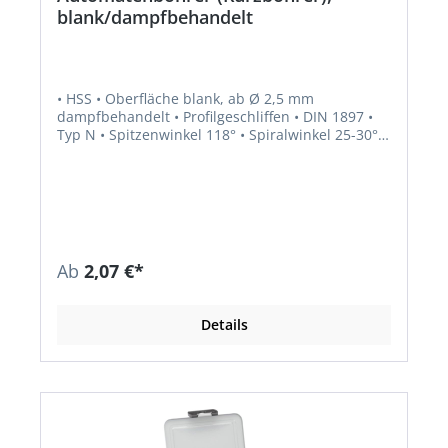
blank/dampfbehandelt
• HSS • Oberfläche blank, ab Ø 2,5 mm
dampfbehandelt • Profilgeschliffen • DIN 1897 •
Typ N • Spitzenwinkel 118° • Spiralwinkel 25-30° •
Seitenspanwinkel normal • Kernanstieg normal •
Kerndicke normal • Ausspitzung bis Ø 2,4 mm,
ähnlich Kreuzschliff; ab Ø 2,5 mm nach DIN 1412,
Form A • Schaft zylindrisch • Rechtsschneidend
Ab
2,07 €*
Details