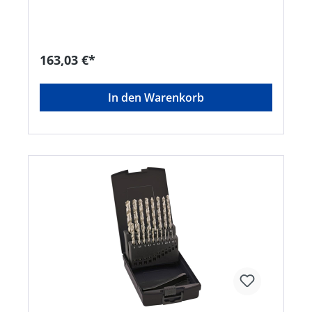
mm (steigend um 0,5), im Metallkoffer mit 2
integrierten Schlössern und Tragegriff.Hersteller:
Einkaufsbüro Deutscher Eisenhändler GmbH,
EDE Platz 1, 42389 Wuppertal, DE, +4920260960,
webkontakt@ede.de
163,03 €*
In den Warenkorb