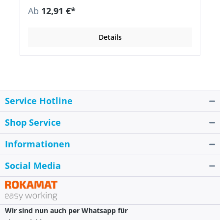
Messe, mobilen Ausschankanlagen, Camps,
Ab
12,91 €*
Volksfesten, Verwendungen im gewerblichen und
privaten Bereich • Geprüft nach KTW-BWGL
(Anlage E) und DIN EN 16421:2015-05 • Erfüllt die
Details
strengen Anforderungen des UBA für Produkte
im Kontakt mit Trinkwasser • REACH
1907/2006/EC • RoHS 2015/863 • Seele: TPE W270
• Einlage: Polyestergarn • Decke: TPE W270, blau •
Temperaturbeständigkeit: –30 °C BIS +70 °C
Service Hotline
Shop Service
Informationen
Social Media
Wir sind nun auch per Whatsapp für