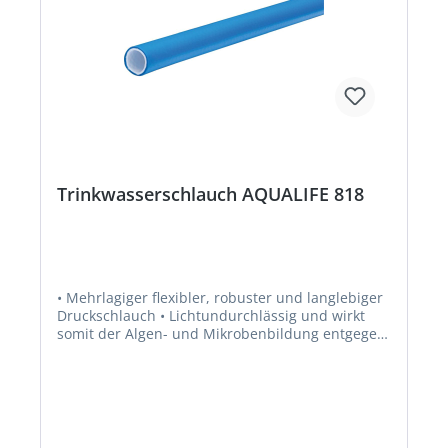
Trinkwasserschlauch AQUALIFE 818
• Mehrlagiger flexibler, robuster und langlebiger
Druckschlauch • Lichtundurchlässig und wirkt
somit der Algen- und Mikrobenbildung entgegen
• Hydrolyse-, Mikroben-, Ozon- und UV-beständig
• Wetterfest • Beständig beim Einsatz von
handelsüblichen Reinigungs- und
Desinfektionsmittel (auf Basis DVGW W319 u.
W291) • Für den Kalt- und Warmwassereinsatz
von Trinkwasser • Zur Trinkwasserversorgung bei