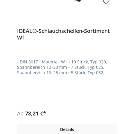
IDEAL®-Schlauchschellen-Sortiment
W1
• DIN 3017 • Material: W1 • 10 Stück, Typ 020,
Spannbereich 12–20 mm • 7 Stück, Typ 025,
Spannbereich 16–25 mm • 5 Stück, Typ 032,
Spannbereich 20–32 mm • 5 Stück, Typ 040,
Spannbereich 25–40 mm • 10 Stück, Typ 050,
Spannbereich 32–50 mm • 10 Stück, Typ 060,
Spannbereich 40–60 mm • 3 Stück, Typ 070,
Spannbereich 50–70 mm
Ab
78,21 €*
Details