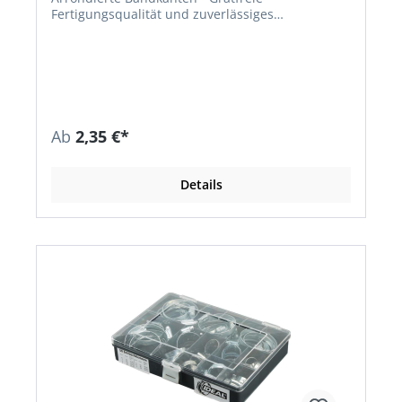
Fertigungsqualität und zuverlässiges
Abdichtungsverhalten • Hohes
Anzugsdrehmoment und genaue
Formschlüssigkeit • Schlitzschraube • Nach DIN
3017 • Material: Band, Gehäuse und Schraube
aus rostfreiem Edelstahl • Schlüsselweite: SW 7
mm
Ab
2,35 €*
Details