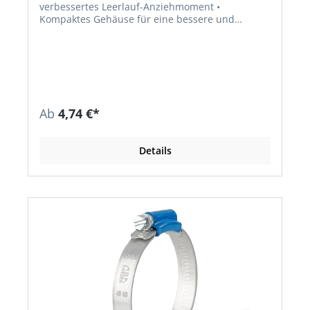
verbessertes Leerlauf-Anziehmoment •
Kompaktes Gehäuse für eine bessere und
gleichmäßigere Verteilung der Spannkraft •
Mechanisch verriegelt – keine Schweißpunkte •
Bandmarkierung – Material und Größe •
Niedriges Leerlauf-Anziehmoment • Hohe
Spannkraft • Hohes Bruchdrehmoment • Material:
W4
Ab
4,74 €*
Details