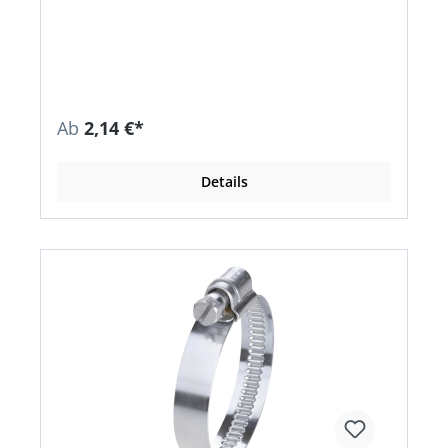
Stahleinlagen • Abwassertechnik, Agrartechnik,
Anlagenbau, Automobil- und
Nutzfahrzeugindustrie, chemische Industrie,
Maschinenbau, Pumpentechnik, Schiffsbau,
Verfahrenstechnik usw. • Material: Stahl, verzinkt,
W1
Ab
2,14 €*
Details