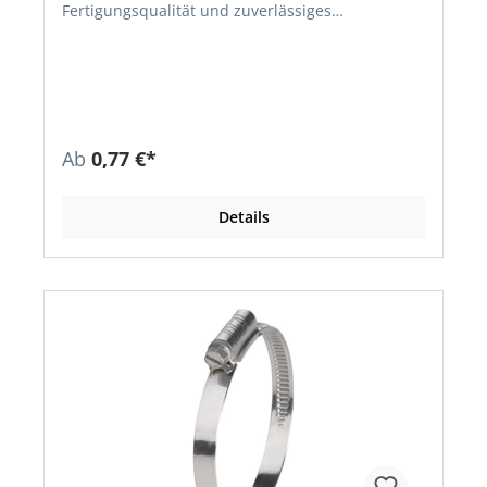
Fertigungsqualität und zuverlässiges
Abdichtungsverhalten • Hohes
Anzugsdrehmoment und genaue
Formschlüssigkeit • Kreuzschlitz • Nach DIN 3017
• Material: Band, Gehäuse und Schraube verzinkt
(W1) • Schlüsselweite: SW 7 mm
Ab
0,77 €*
Details