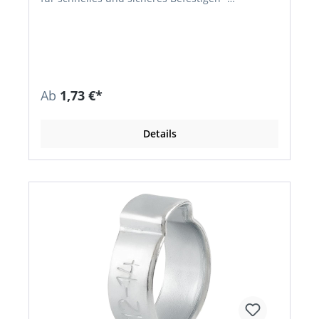
Spannkraft, weit höher als bei schraubenlosen
Schellen • Material: W4
Ab
1,73 €*
Details