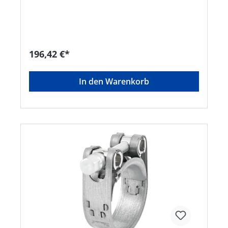
Dortmunder Str. 7a, 57234 Wilnsdorf, DE, + 49
(0)2739-8703- 0, info@bandimex.de
196,42 €*
In den Warenkorb