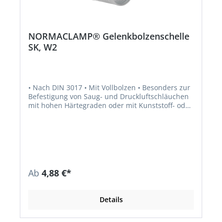
NORMACLAMP® Gelenkbolzenschelle
SK, W2
• Nach DIN 3017 • Mit Vollbolzen • Besonders zur
Befestigung von Saug- und Druckluftschläuchen
mit hohen Härtegraden oder mit Kunststoff- oder
Stahleinlagen geeignet • Extrem hohen
Bandzugkräfte • Montage ist mit manuellen,
pneumatischen oder elektrischen
Standardwerkzeugen möglich • Material: W2
Ab
4,88 €*
Details