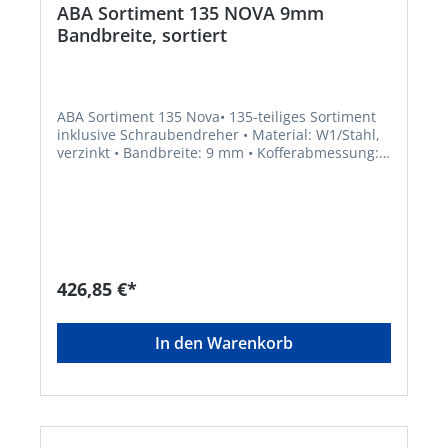
ABA Sortiment 135 NOVA 9mm
Bandbreite, sortiert
ABA Sortiment 135 Nova• 135-teiliges Sortiment
inklusive Schraubendreher • Material: W1/Stahl,
verzinkt • Bandbreite: 9 mm • Kofferabmessung:
34 x 24 x 5 cm • Gewicht: 2,9 kg • ABA Nova: 10
Stück 11–17 mm, 20 Stück 13–20 mm, 10 Stück
15–24 mm, 5 Stück 19–28 mm, 5 Stück 22–32 mm,
5 Stück 26–38 mm • ABA Mini: 10 Stück 8 mm, 20
Stück 10 mm, 20 Stück 12 mm, 10 Stück 14 mm,
10 Stück 16 mm, 10 Stück 17 mmHersteller:
Norma Distribution Center GmbH, Unterm
426,85 €*
Ohmberg 24, 34431 Marsberg, DE,
+492992907191, info.ndc@normagroup.com
In den Warenkorb