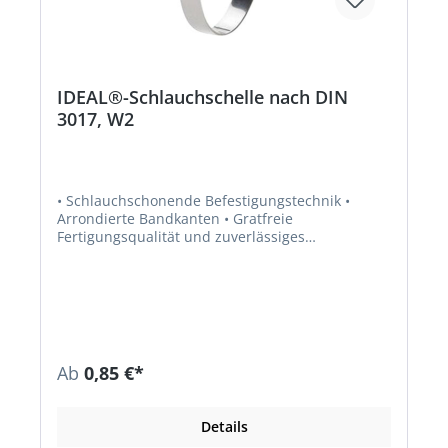
IDEAL®-Schlauchschelle nach DIN
3017, W2
• Schlauchschonende Befestigungstechnik •
Arrondierte Bandkanten • Gratfreie
Fertigungsqualität und zuverlässiges
Abdichtungsverhalten • Hohes
Anzugsdrehmoment und genaue
Formschlüssigkeit • Schlitzschraube • Nach DIN
3017 • Material: Band, Gehäuse, Schraube
verzinkt (W2) • Schlüsselweite: SW 7 mm
Ab
0,85 €*
Details