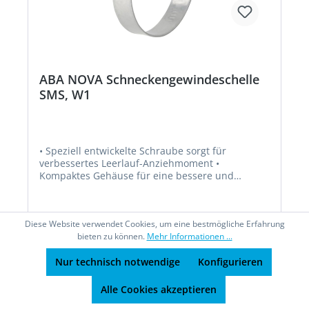
ABA NOVA Schneckengewindeschelle
SMS, W1
• Speziell entwickelte Schraube sorgt für
verbessertes Leerlauf-Anziehmoment •
Kompaktes Gehäuse für eine bessere und
gleichmäßigere Verteilung der Spannkraft •
Mechanisch verriegelt – keine Schweißpunkte •
Bandmarkierung – Material und Größe •
Diese Website verwendet Cookies, um eine bestmögliche Erfahrung
Niedriges Leerlauf-Anziehmoment • Hohe
bieten zu können.
Mehr Informationen ...
Spannkraft • Hohes Bruchdrehmoment • Material:
W1
Nur technisch notwendige
Konfigurieren
Ab
1,21 €*
Alle Cookies akzeptieren
Details