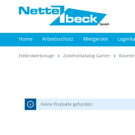
springen
Zur Hauptnavigation springen
Home
Arbeitsschutz
Mietgeräte
Lagerka
Elektrowerkzeuge
Zubehörkatalog Garten
Rasent
Keine Produkte gefunden.