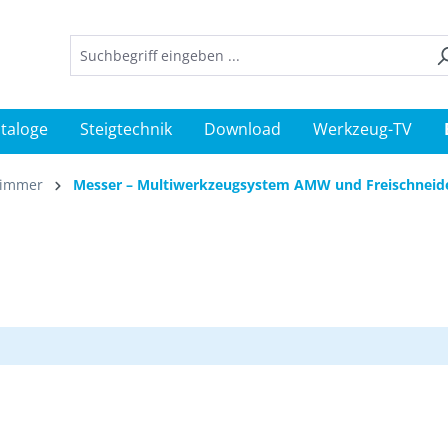
taloge
Steigtechnik
Download
Werkzeug-TV
rimmer
Messer – Multiwerkzeugsystem AMW und Freischneid