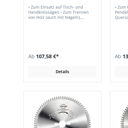
• Zum Einsatz auf Tisch- und
• Zum 
Handkreissägen • Zum Trennen
Pendelkr
von Holz (auch mit Nägeln),
Quersc
Schalungsmaterial, Alu-Profilen,
sowie 
Weicheisen (bedingt),
Massivholz, Hol
Leichtbausteinen,
Thermo
blechummantelten Spanplatten,
Sandwichplatten, harten
Kunststoffen und Thermoplasten
Ab
107,58 €*
Ab
13
Details