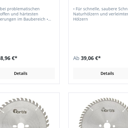
l bei problematischen
• Für schnelle, saubere Schni
offen und härtesten
Naturhölzern und verleimte
erungen im Baubereich •
Hölzern
lzwerkstoff mit Einschlüssen,
llplatten, Gasbeton,
Gipskarton, Schalungsmaterial etc.
8,96 €*
Ab
39,06 €*
Details
Details