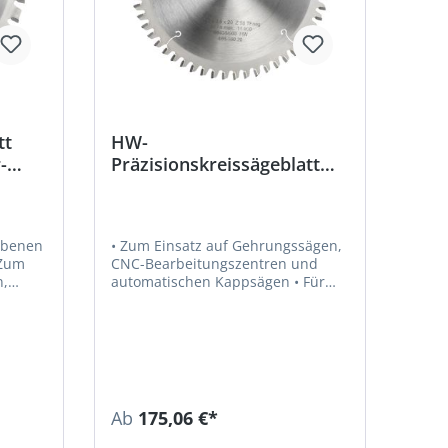
tt
HW-
-
Präzisionskreissägeblatt
Trapez-Flachzahn negativ
iebenen
• Zum Einsatz auf Gehrungssägen,
CNC-Bearbeitungszentren und
automatischen Kappsägen • Für
,
Kapp- und Aufteilschnitte in
Profilen, Platten und Blöcken aus
NE-Metall, Aluminium und
ten,
Kunststoffen
Ab
175,06 €*