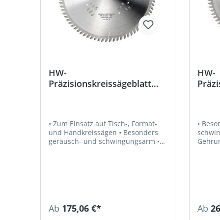
HW-
HW-
Präzisionskreissägeblatt
Präzi
Vielzahn-Wechselzahn
Trape
• Zum Einsatz auf Tisch-, Format-
• Beso
und Handkreissägen • Besonders
schwingungsa
geräusch- und schwingungsarm •
Gehru
Ideal für dünnes Holz • Für Längs-
Bearbe
und Querschnitte in Massivholz,
automat
rohem und einseitig
Kapp- 
beschichtetem Holzwerkstoff,
Profil
Thermoplast und Duroplast
NE-Meta
Kunsts
Ab
175,06 €*
Ab
26