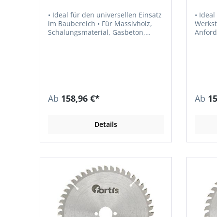
• Ideal für den universellen Einsatz
• Idea
im Baubereich • Für Massivholz,
Werkst
Schalungsmaterial, Gasbeton,
Anford
Holzwolle, Gipskarton und
Für Ho
Brennholz
Holzwo
Ab
158,96 €*
Ab
15
Details