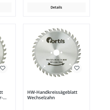
Details
tt
HW-Handkreissägeblatt
r-
Wechselzahn