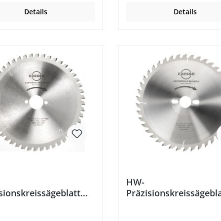
Details
Details
HW-
sionskreissägeblatt
Präzisionskreissägebla
selzahn negativ
Universal-Wechselzah