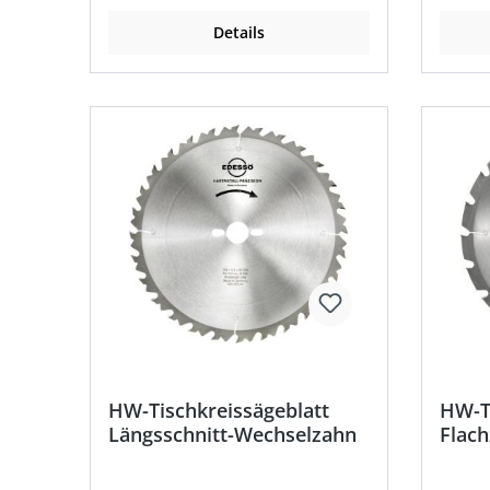
Details
HW-Tischkreissägeblatt
HW-Ti
Längsschnitt-Wechselzahn
Flach
nagel