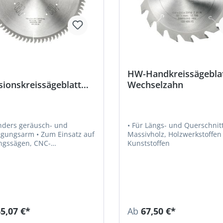
HW-Handkreissägebla
sionskreissägeblatt
Wechselzahn
z-Flachzahn negativ
nders geräusch- und
• Für Längs- und Querschnitt
rm • Zum Einsatz auf
Massivholz, Holzwerkstoffen
ngssägen, CNC-
Kunststoffen
itungszentren und
ischen Kappsägen • Für
und Aufteilschnitte in
en, Platten und Blöcken aus
ll, Aluminium und
toffen
5,07 €*
Ab
67,50 €*