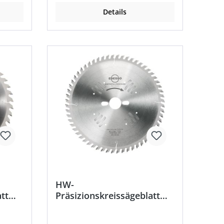
Details
HW-
tt
Präsizionskreissägeblatt
n
Wechselzahn