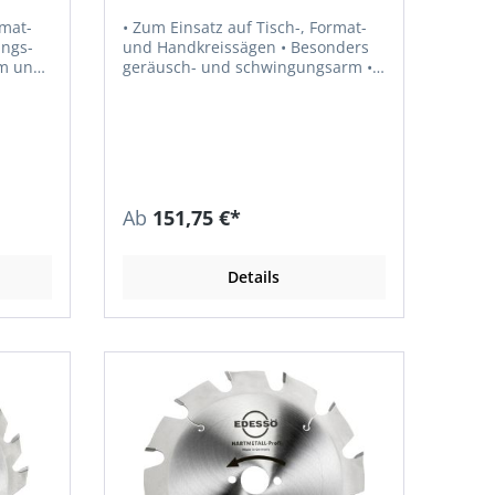
rmat-
• Zum Einsatz auf Tisch-, Format-
und Handkreissägen • Besonders
em und
geräusch- und schwingungsarm •
lz,
Ideal für den universellen Einsatz •
Für Längs- und Querschnitte in
Massivholz, rohem und einseitig
beschichtetem Holzwerkstoff,
Hartpapier und Thermoplast
Ab
151,75 €*
Details