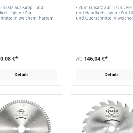
Einsatz auf Kapp- und
• Zum Einsatz auf Tisch-, Fo
eissägen • Für
und Handkreissägen • Für Längs-
hnitte in weichem, hartem
und Querschnitte in weich
trockenem oder nassem
hartem Massivholz, Exotenho
zwerkstoffen,
Furnierpaket, Tischlerplatten und
plast, Duroplast-Profilen
Sperrholz
0,08 €*
Ab
146,04 €*
Details
Details