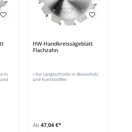
tt
HW-Handkreissägeblatt
Flachzahn
e in
• Für Längsschnitte in Massivholz
 und
und Kunststoffen
Ab
47,04 €*