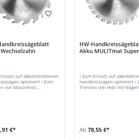
andkreissägeblatt
HW-Handkreissägebla
 Wechselzahn
Akku MULITmat Super
Wechselzahn
Einsatz auf akkubetriebenen
• Zum Einsatz auf akkubetr
issägen optimiert • Zum
Handkreissägen optimiert • Zum
n von Massivholz,
Trennen von Holz mit Nägeln,
rkstoffen und Kunststoffen
Massivholz, Holzwerkstoffen
Kunststoffen, Alu-Profilen,
Weicheisen, Leichtbausteinen,
blechummantelten Spanplat
Sandwichplatten und
Thermoelementen
,91 €*
Ab
78,55 €*