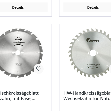
Details
Details
schkreissägeblatt
HW-Handkreissägebla
zahn, mit Fase,
Wechselzahn für Natu
fest
und verleimte Hölzer