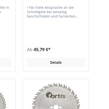
tte in
• Für hohe Ansprüche an die
n
Schnittgüte bei einseitig
beschichteten und furnierten
Platten, Hartfaserplatten,
Spanplatten, Tischlerplatten,
Sperrholz, Naturhölzern,
Hartpapier, Hartgewebe,
Hartschaum, Hartgummi,
Gipskarton und Kunststoffpaletten
Ab
45,79 €*
Details