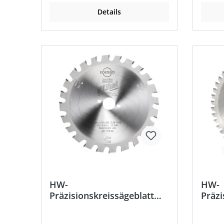
Details
HW-
HW-
Präzisionskreissägeblatt
Präzi
MULITmat Super-
Wech
Wechselzahn