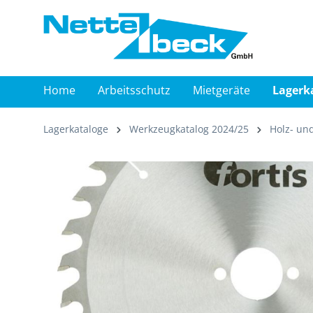
springen
Zur Hauptnavigation springen
Home
Arbeitsschutz
Mietgeräte
Lagerk
Lagerkataloge
Werkzeugkatalog 2024/25
Holz- un