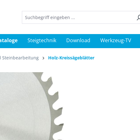
ataloge
Steigtechnik
Download
Werkzeug-TV
d Steinbearbeitung
Holz-Kreissägeblätter