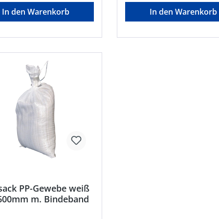
sserwerk komplett aus
Messingverschraubungen •
In den Warenkorb
In den Warenkorb
 Industriequalität • Mit
Trockenlaufschutz •
bautem Kompakt-
Druck-/Sauganschluss: G1 •
chalter für automatischen
Zulässige Wassertemparatur
efäß
35°CHersteller: AL-KO Gerät
ngere Schaltintervalle • Zur
GmbH, Ichenhauser Straße 1
ung von klaren Medien •
89359 Kötz, DE, +4982212030
bsfest • Mit robuster
gardentech@al-ko.de
chtung • Motor mit
iertem Thermoschutzschalter
usive 1,5 m Netzkabel mit
ete:
rhöhung, Bewässerung,
versorgung,
assernutzungHersteller:
Pumps Europe S.p.A.,
eth-Selbert-Straβe 2, 63110
 DE, +49 6106-660 99-0,
epde@ebara.com
sack PP-Gewebe weiß
600mm m. Bindeband