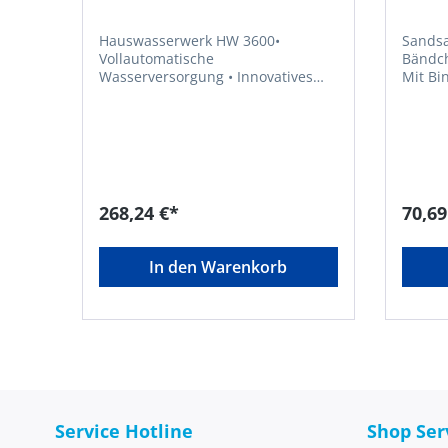
Hauswasserwerk HW 3600•
Sandsa
Vollautomatische
Bändch
Wasserversorgung • Innovatives
Mit Bindeband 
Design • Integrierter, extragroßer
kg • Geeignet z. B. als
Filter sorgt für schmutzfreies
Hochwa
Wasser • Integriertes Venturi
und al
System: große Saugwirkung und
Martin
effektiver Wasserfluss • Dauerhaft
GmbH, 
dicht und langlebig • Mit
45659 
keramischer Axialwellendichtung •
info@b
268,24 €*
70,69
Geringe Schalthäufigkeit durch
hohen Wirkungsgrad der
PumpenhydraulikHersteller: AL-KO
In den Warenkorb
Geräte GmbH, Ichenhauser Straße
14, 89359 Kötz, DE, +4982212030,
gardentech@al-ko.de
Service Hotline
Shop Ser