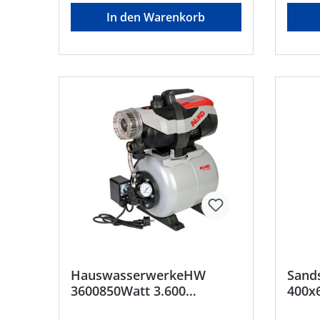
• Mit integriertem
Hauswa
In den Warenkorb
RückschlagventilHersteller: Ebara
robuster
Pumps Europe S.p.A., Elisabeth-
aufge
Selbert-Straβe 2, 63110 Rodgau,
Drucks
DE, +49 6106-660 99-0,
Betrieb • Mit 24-l-Membrang
mktg.epde@ebara.com
für geri
Förder
Dauerbetrie
Gleitringdi
integr
• Inkl
Stecker • Einsatzgebi
Drucke
Wasser
Regenw
Ebara 
Elisab
Rodgau,
mktg.
HauswasserwerkeHW
Sand
3600850Watt 3.600
400x
l/hBeschaffun gsartikel