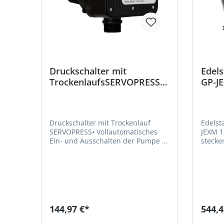
Druckschalter mit
Edel
TrockenlaufsSERVOPRESS
GP-J
LP
Druckschalter mit Trockenlauf
Edelst
SERVOPRESS• Vollautomatisches
JEXM 1
Ein- und Ausschalten der Pumpe •
stecke
Automatisches Abschalten von
Hauswa
Pumpen bei Wassermangel •
Membranbehä
Antiblockierfunktion •
Manome
Automatischer Neustart bei Fehler
Pumpen
(10 Neustartversuche innerhalb 24
und Di
Std.) • Formgepresster, verstärkter
• Mit 
Kunststoffkörper (schwer
Gleitringdic
144,97 €*
544,4
entflammbar) • Konstanter Druck
Dauerb
bei gleichmäßigem Pumpenbetrieb
Selbst