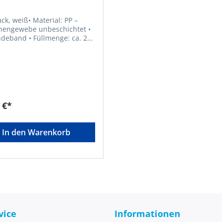
ck, weiß• Material: PP –
engewebe unbeschichtet •
• Füllmenge: ca. 25
sserschutz für Gebäude
s DeichschutzHersteller:
 Becker Verpackungen
Am Stadion 50, 45659
Recklinghausen, DE, ,
ecker-verpackungen.com
 €*
In den Warenkorb
vice
Informationen