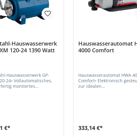
stahl-Hauswasserwerk
Hauswasserautomat
EXM 120-24 1390 Watt
4000 Comfort
ahl-Hauswasserwerk GP-
Hauswasserautomat HWA 4
20-24• Vollautomatisches,
Comfort• Elektronisch gesteu
rfertig montiertes
zur idealen
sserwerk mit
Brauchwasserversorgung •
lter, Druckschalter,
Automatischer Betrieb • Ein-und
ter und Flexschlauch •
Ausschalten der Pumpe dur
gehäuse, Laufrad, Welle
elektronischen Druckschalter
chtungsträger aus Edelstahl
Wartungsarme Pumpe mit
wartungs- und leckfreier
integriertem Trockenlaufschu
htung • Speziell für
Leicht zu reinigender XXL- Fi
1 €*
333,14 €*
etrieb geeignet •
und Rückschlagventil •
ansaugendes
Ausgestattet mit