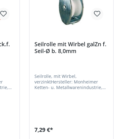
k.f.
Seilrolle mit Wirbel galZn f.
Seil-Ø b. 8,0mm
Seilrolle, mit Wirbel,
er
verzinktHersteller: Monheimer
rie,
Ketten- u. Metallwarenindustrie,
heim,
Frohnstraße 44, 40789 Monheim,
DE, +49217339760,
info@poesamo.de
7,29 €*