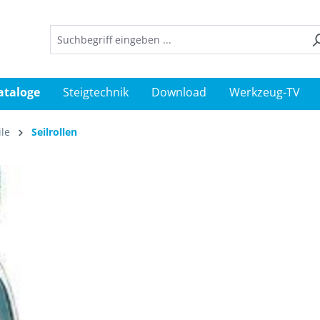
ataloge
Steigtechnik
Download
Werkzeug-TV
ile
Seilrollen