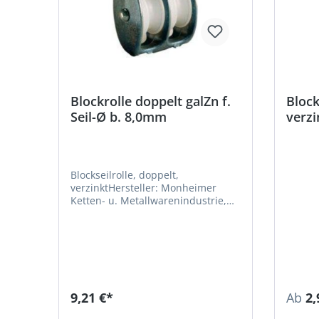
Blockrolle doppelt galZn f.
Block
Seil-Ø b. 8,0mm
verzi
Blockseilrolle, doppelt,
verzinktHersteller: Monheimer
Ketten- u. Metallwarenindustrie,
Frohnstraße 44, 40789 Monheim,
DE, +49217339760,
info@poesamo.de
9,21 €*
Ab
2,