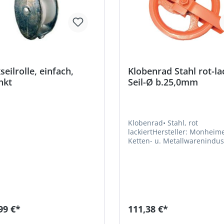
seilrolle, einfach,
Klobenrad Stahl rot-lac
nkt
Seil-Ø b.25,0mm
Klobenrad• Stahl, rot
lackiertHersteller: Monheim
Ketten- u. Metallwarenindust
Frohnstraße 44, 40789 Mon
DE, +49217339760,
info@poesamo.de
99 €*
111,38 €*