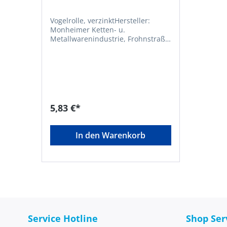
Vogelrolle, verzinktHersteller:
Monheimer Ketten- u.
Metallwarenindustrie, Frohnstraße
44, 40789 Monheim, DE,
+49217339760, info@poesamo.de
5,83 €*
In den Warenkorb
Service Hotline
Shop Ser