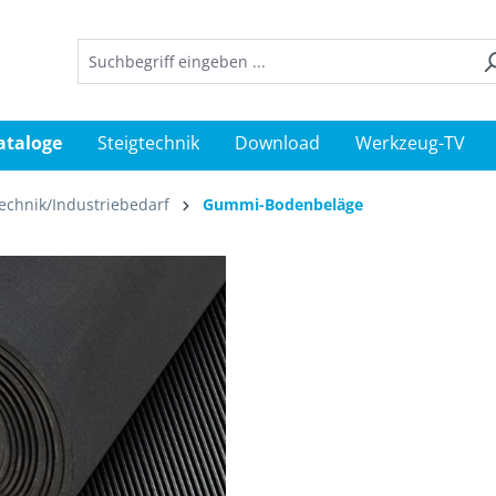
ataloge
Steigtechnik
Download
Werkzeug-TV
echnik/Industriebedarf
Gummi-Bodenbeläge