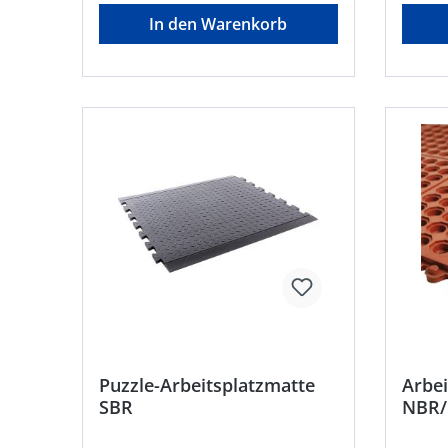
gelben KantenHersteller: VR Trade
In den Warenkorb
BV, Storkstraat 10, 2722 NN
Zoetermeer, NL, +31263179988,
info@vrtrade.nl
Puzzle-Arbeitsplatzmatte
Arbei
SBR
NBR/
ölbes