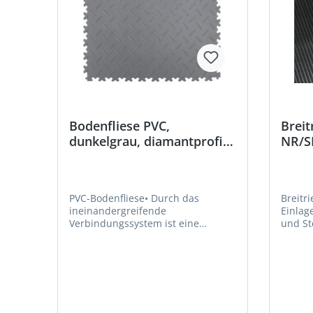
Bodenfliese PVC,
Breit
dunkelgrau, diamantprofil,
NR/S
4mm, 505x505mm
1200
PVC-Bodenfliese• Durch das
Breitr
ineinandergreifende
Einlage • Erhöhte Rutschfesti
Verbindungssystem ist eine
und Stoßis
schnelle und lose (schwimmende)
mit An
Verlegung möglich • Überstehende
Unterse
Ränder können mit einem
Hochw
Cuttermesser zugeschnitten
keine 
werden • Für den Einsatz im Lager,
Ausdünstung • Al
in Büros und Werkstätten •
auf Tr
Material: PVC • Materialhärte: ca.
Ladeflächen •