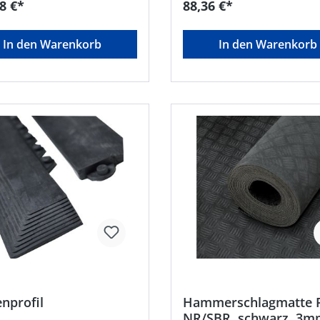
8 €*
88,36 €*
icher Oberflächen • Auch
elabdeckung nutzbar • Zur
dung in Industire,
In den Warenkorb
In den Warenkorb
rk, Bau, Landwirtschaft,
Zugfestigkeit: 3,5
ewicht: 1,45 g/cm³ (+/- 0,05
R/SBR •
aturbeständigkeit: –30 °C
 Farbe:
zHersteller: Einkaufsbüro
her Eisenhändler GmbH,
atz 1, 42389 Wuppertal, DE,
+4920260960, webkontakt@ede.de
nprofil
Hammerschlagmatte 
NR/SBR, schwarz, 3m