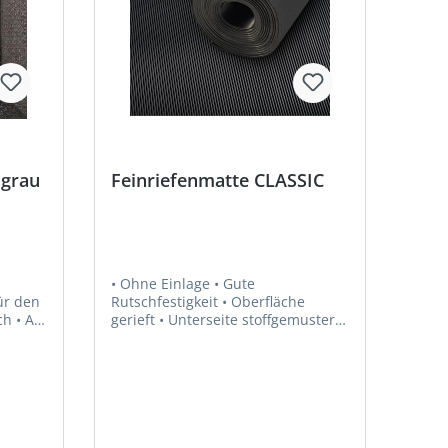
 grau
Feinriefenmatte CLASSIC
• Ohne Einlage • Gute
Rutschfestigkeit • Oberfläche
 An
gerieft • Unterseite stoffgemustert •
ngen
Ausdünsten möglich • Erhöht die
ließen
Sicherheit in Arbeitsbereichen •
Schützt Flächen, wie z. B.
Werkbänke oder
88,
Maschinenarbeitsplätze, vor
Beschädigungen • Auch geeignet
zum Auskleiden von Behältern und