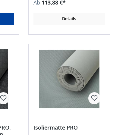
Ab
113,88 €*
Ladeflächen • Anwendbar in
Industrie, Handwerk, Bau,
Landwirtschaft, Gewerbe usw. •
Details
Reißfestigkeit: 3,0 MPa •
Reißdehnung: 200 % • Spez.
Gewicht: 1,50 g/cm³ (± 0,05 g/cm³) •
Härte: 70° Shore A (± 5° Shore) •
Material: SBR/NR •
Temperaturbeständigkeit: –25 °C
bis +70 °C • Farbe: schwarz
PRO,
Isoliermatte PRO
m,