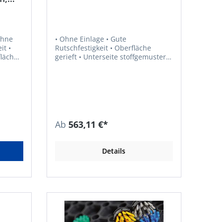
Ohne
• Ohne Einlage • Gute
Rutschfestigkeit • Oberfläche
gerieft • Unterseite stoffgemustert •
Hochwertige Gummimischung,
keine Geruchsbildung und
g,
Ausdünstung • Schutz gegen
unbeabsichtigtes, direktes
Berühren von
nd
spannungsführenden Teilen • Zum
Abdecken von benachbarten, unter
Ab
563,11 €*
Spannung stehenden Teilen • Zur
Nutzung in Schalt- und
,
Prüfräumen in Industrie,
Details
von
Handwerk, Bau, Gewerbe usw. •
Zulassung/Norm: IEC CEI 61111
CLASS 2 (3 mm), CLASS 4 (4,5 mm) •
- 0,05
Zugfestigkeit: 5,0 MPa •
Bruchdehnung: 250 % • Spez.
Gewicht: 1,50 g/cm³ (+/- 0,05 g/cm³)
30 °C
• Härte: 70° Shore A (+/- 5°Shore) •
Material: EPDM/SBR •