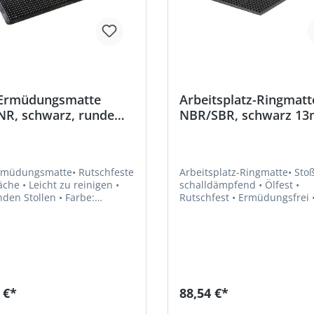
-Ermüdungsmatte
Arbeitsplatz-Ringmatt
NR, schwarz, runde
NBR/SBR, schwarz 1
en, 15mm,
1520x910mm ölfest F
x900mm
rmüdungsmatte• Rutschfeste
Arbeitsplatz-Ringmatte• Sto
 zu reinigen •
schalldämpfend • Ölfest •
n Stollen • Farbe:
Rutschfest • Ermüdungsfrei •
zHersteller: VR Trade BV,
Abgeschrägten Kanten verh
traat 10, 2722 NN
Stolperfallen • Oberfläche
meer, NL, +31263179988,
Ringmuster • Mit offenem Böden •
rtrade.nl
Für Bereiche, in denen steh
Arbeiten für längere Zeit an
Ort verrichtet werden • Für ölige,
fettige, industrielle
 €*
88,54 €*
Werkstattbereiche, Nassber
in Bars und Küchen • Härte: 70°