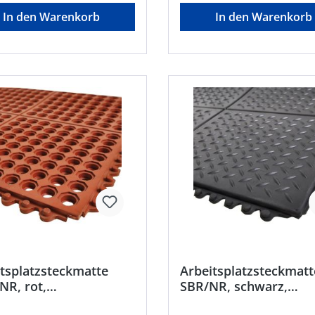
Shore A (+/- 5°Shore) • Material:
In den Warenkorb
In den Warenkorb
NBR/SBR •
Temperaturbeständigkeit: –
bis +70 °C • Farbe:
schwarzHersteller: Einkaufs
Deutscher Eisenhändler Gm
EDE Platz 1, 42389 Wupperta
+4920260960, webkonta
tsplatzsteckmatte
Arbeitsplatzsteckmatt
NR, rot,
SBR/NR, schwarz,
tändig,offene Decke,
Diamantprofil 13mm,