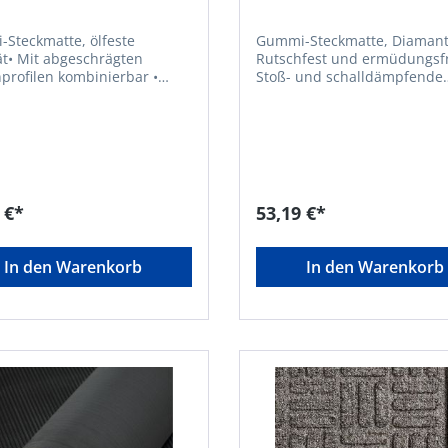
, 900x900mm
900x900mm
Steckmatte, ölfeste
Gummi-Steckmatte, Diamantp
ät• Mit abgeschrägten
Rutschfest und ermüdungsfre
profilen kombinierbar •
Stoß- und schalldämpfende
fest und ermüdungsfrei •
Eigenschaften •
und schalldämpfende
Verbindungsnoppen an zwe
n • Elastisch •
Seiten ermöglichen es, die
dungsnoppen an zwei
gewünschte Fläche einfach 
 ermöglichen es, die
verlegen • Kein Kantenprofil
chte Fläche einfach zu
erhältlich • Überstehende Kanten
gnet für
einfach abschneiden • Ideal für
 €*
53,19 €*
che Öle und Fette • Ideal
Bereiche, in denen stehend
reiche, in denen stehende
Arbeiten für längere Zeit an
en für längere Zeit an einem
Ort verrichtet werden • Material:
In den Warenkorb
In den Warenkorb
erden • Material:
SBR/NR • Materialhärte: 55° Shore
 55° Shore
A (± 5 Shore) •
Temperaturbeständigkeit: –
be: rotHersteller:
bis +70 °CHersteller: VR Tra
de BV, Storkstraat 10, 2722
Storkstraat 10, 2722 NN
termeer, NL, +31263179988,
Zoetermeer, NL, +312631799
rtrade.nl
info@vrtrade.nl