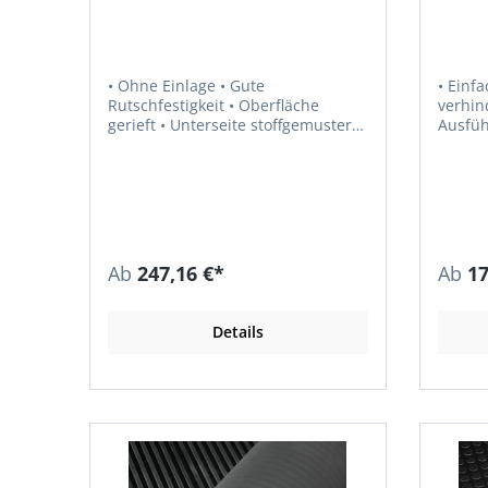
• Ohne Einlage • Gute
• Einf
Rutschfestigkeit • Oberfläche
verhindert 
gerieft • Unterseite stoffgemustert •
Ausführung Hin
Hochwertige Gummimischung,
geeign
keine Geruchsbildung und
Diaman
Ausdünstung • Erhöht die
Sicherheit in Arbeitsbereichen •
Schützt Flächen, wie z. B.
Werkbänke oder
Maschinenarbeitsplätze, vor
Ab
247,16 €*
Ab
17
Beschädigungen • Auch geeignet
zum Auskleiden von Behältern und
Ladeflächen • Anwendbar in
Details
Industrie, Handwerk, Bau,
Landwirtschaft, Gewerbe usw. •
Zugfestigkeit: 3,5 MPa •
Bruchdehnung: 250 % • Spez.
Gewicht: 1,45 g/cm³ (± 0,05 g/cm³) •
Härte: 65° Shore A (± 5° Shore) •
Temperaturbeständigkeit: –30 °C
bis +70 °C • Farbe: schwarz