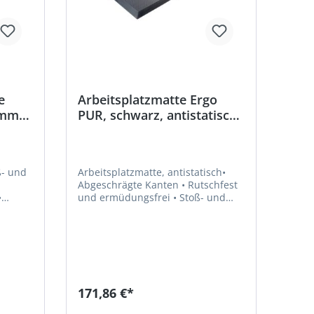
e
Arbeitsplatzmatte Ergo
3mm,
PUR, schwarz, antistatisch,
ORTIS
13mm, 1200x650mm
ß- und
Arbeitsplatzmatte, antistatisch•
Abgeschrägte Kanten • Rutschfest
und ermüdungsfrei • Stoß- und
indern
schalldämpfende Eigenschaften •
Präventive Effekte gegen Krämpfe
und Kreislaufprobleme • Reduziert
ende
Anzeichen von Müdigkeit in Füßen,
 einem
Beinen und Rücken • Präventiv
gegen degenerative
Veränderungen der Gelenke in der
171,86 €*
eiche
Wirbelsäule, den Füßen, Knie und
Hüften • Der spezielle zellige PUR-