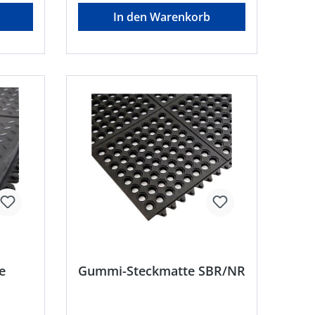
Kern der Matte ist sehr
In den Warenkorb
widerstandsfähig gegen schwere
30 °C
Lasten • Leicht zu reinigen • Isoliert
gegen Kälte, Hitze und Vibrationen
büro
• Resistent gegen Öle,
bH,
Lösungsmittel, Benzin, Fetten und
l, DE,
vielen Chemikalien • Ideal für
kt@ede.de
Bereiche, in denen stehende
Arbeiten für längere Zeit an einem
Ort verrichtet werden • Farbe:
schwarzHersteller: VR Trade BV,
Storkstraat 10, 2722 NN
Zoetermeer, NL, +31263179988,
info@vrtrade.nl
e
Gummi-Steckmatte SBR/NR