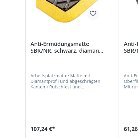
Anti-Ermüdungsmatte
Anti
SBR/NR, schwarz, diamant-
SBR/
profil, gelbe Kante, 11mm,
Stoll
1200x900mm
1200
Arbeitsplatzmatte• Matte mit
Anti-E
Diamantprofil und abgeschrägten
Oberfläche • Leicht
Kanten • Rutschfest und
Mit runde
ermüdungsfrei • Stoß- und
schwar
schalldämpfende Eigenschaften •
Storks
Für industrielle Werkstattbereiche,
Zoeter
Nassbereiche in Bars und Küchen •
info@v
Ideal für Bereiche, in denen
stehende Arbeiten für längere Zeit
an einem Ort verrichtet werden •
107,24 €*
61,26
Material: SBR/NR • Materialhärte:
70° Shore A • Farbe: schwarz mit