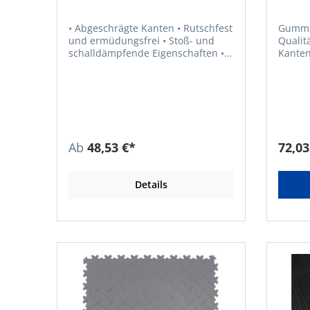
14mm
• Abgeschrägte Kanten • Rutschfest
Gummi-
und ermüdungsfrei • Stoß- und
Qualit
schalldämpfende Eigenschaften •
Kanten
Ideal für Bereiche, in denen
Rutsch
stehende Arbeiten für längere Zeit
Stoß- 
an einem Ort verrichtet werden •
Eigenschafte
Material: SBR • Materialhärte: 65°
Verbin
Shore A •
Seiten
Temperaturbeständigkeit: bis +70
gewüns
°C • Farbe: schwarz
verlegen • Nicht geei
Ab
48,53 €*
72,03
aromatis
für Be
Arbeit
Details
Ort verrichtet w
NBR/SBR • Materialhärte:
A • Temperaturbeständigkeit: –30
°C bis +70 °C • Far
VR Tra
NN Zoe
info@v