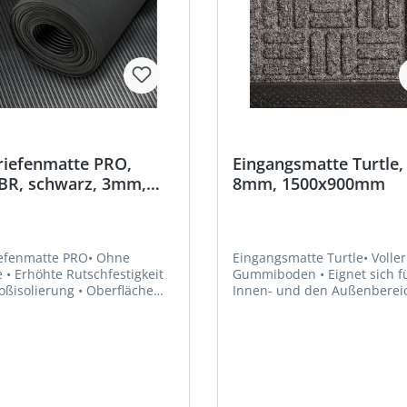
riefenmatte PRO,
Eingangsmatte Turtle,
BR, schwarz, 3mm,
8mm, 1500x900mm
mm 10m FORTIS
iefenmatte PRO• Ohne
Eingangsmatte Turtle• Voller
gkeit
Gummiboden • Eignet sich für den
olierung • Oberfläche
Innen- und den Außenbereich •
ti-Rutsch-Rippen •
Stellen, wo Schmutz abgefa
ite stoffgemustert •
werden soll und Wasser abf
ertige Gummimischung,
kannHersteller: VR Trade BV,
Geruchsbildung und
Storkstraat 10, 2722 NN
s Antirutschmatte
Zoetermeer, NL, +312631799
ittbrettern, Ablagen und
info@vrtrade.nl
 Zum Schutz