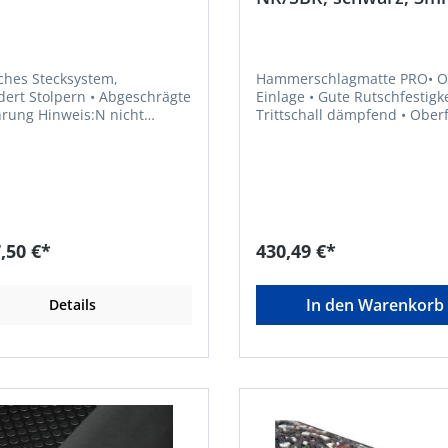
1400mm 10m FORTIS
aches Stecksystem,
Hammerschlagmatte PRO• 
Stolpern • Abgeschrägte
Einlage • Gute Rutschfestigkeit •
weis:N nicht
Trittschall dämpfend • Oberfläche
et für Gummi-Steckmatte,
mit Anti-Rutsch-Noppen •
tprofil.
Unterseite stoffgemustert •
Hochwertige Gummimischun
keine Geruchsbildung und
Ausdünstung • Als Antirutschmatte
auf Trittbrettern, Ablagen u
Ladeflächen • Zum Schutz des
,50 €*
430,49 €*
Bodens vor Abnutzung • Erleichtert
die Reinigung • Zur Verwendung in
Industriehallen, Werkstätten
In den Warenkorb
Details
Lagerbereiche, Ladeflächen 
Fahrzeugen usw. • Zugfestigkeit:
3,5 MPa • Bruchdehnung: 250 % •
Spez. Gewicht: 1,45 g/cm³ (+/
g/cm³) • Härte: 65° Shore A (+/-
5°Shore) • Material: NR/SBR •
Temperaturbeständigkeit: –
bis +70 °C • Farbe: