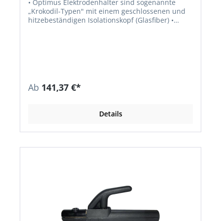
• Optimus Elektrodenhalter sind sogenannte
„Krokodil-Typen" mit einem geschlossenen und
hitzebeständigen Isolationskopf (Glasfiber) •
Vollisolation zu allen Metallteilen •
Elektrodenspannposition 45° und 90° • Sicherer,
widerstandsarmer Kontakt zur Elektrode und
zum Schweißkabel
Ab
141,37 €*
Details