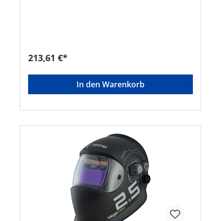
Filtertechnologie. Hohe Sicherheit und immer
beste Sicht auf die Arbeitsfläche sind garantiert. •
Farbechterkennung (True Color) • Stufenlose
Einstellmöglichkeit der Sensitivität (Sensitivity)
und der Aufhellzeit (Delay) • Schleifmodus
(Grinding) • MIG/MAG- und Elektrodenschweißen
213,61 €*
• WIG-Schweißen ab 40 Amp •
Schutzstufeneinstellung von außen zu bedienen
• Stromversorgung mittels Solarzellen Technische
In den Warenkorb
Daten: Schutzstufenbereich (hell/dunkel) DIN 4/9-
13, manuell variabel Schaltzeit hell-dunkel, ms
0,1 Schaltzeit dunkel-hell, s 0,1–0,9
Sichtfeldgröße, mm 42 x 96 Kassettengröße, mm
90 x 110 Vorsatzscheiben, mm 90 x 110
Innenscheiben, mm 47 x 104 Aufhellzeit/Delay
stufenlos Permanenter UV/IR-Schutz bis DIN 15
Zulassungen EN 175/EN 379 Gewicht, g 480
Bewertung 1//1//1/2Hersteller: Einkaufsbüro
Deutscher Eisenhändler GmbH, EDE Platz 1,
42389 Wuppertal, DE, +4920260960,
webkontakt@ede.de