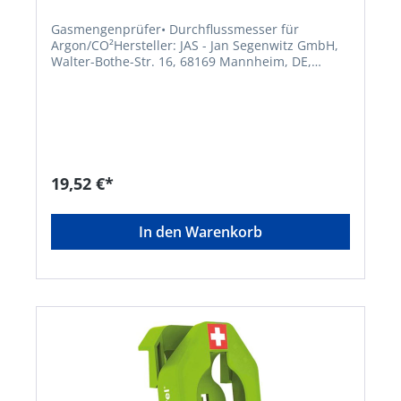
Gasmengenprüfer• Durchflussmesser für
Argon/CO²Hersteller: JAS - Jan Segenwitz GmbH,
Walter-Bothe-Str. 16, 68169 Mannheim, DE,
+496217188050, mailbox@jas-welding.com
19,52 €*
In den Warenkorb