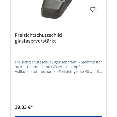
Freisichtschutzschild
glasfaserverstärkt
FreisichtschutzschildEigenschaften: • Sichtfenster
90 x 110 mm • Ohne Gläser • Gekröpft •
Vollkunststoffmechanik • Freisichtgröße 40 x 110
mm Material: Glasfaserverstärkter
KunststoffHersteller: JAS - Jan Segenwitz GmbH,
Walter-Bothe-Str. 16, 68169 Mannheim, DE,
+496217188050, mailbox@jas-welding.com
39,03 €*