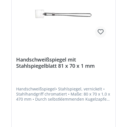
Handschweißspiegel mit
Stahlspiegelblatt 81 x 70 x 1 mm
Handschweißspiegel• Stahlspiegel, vernickelt •
Stahlhandgriff chromatiert • Maße: 80 x 70 x 1,0 x
470 mm • Durch selbstklemmenden Kugelzapfen
nach allen Seiten einstellbarHersteller: JAS - Jan
Segenwitz GmbH, Walter-Bothe-Str. 16, 68169
Mannheim, DE, +496217188050, mailbox@jas-
welding.com