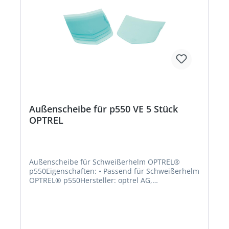
Außenscheibe für p550 VE 5 Stück
OPTREL
Außenscheibe für Schweißerhelm OPTREL®
p550Eigenschaften: • Passend für Schweißerhelm
OPTREL® p550Hersteller: optrel AG,
Industriestrasse, 9630 Wattwil SG, CH,
+41719874200, order@optrel.com