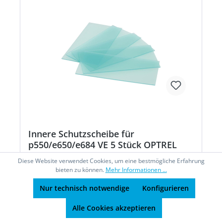
Innere Schutzscheibe für
p550/e650/e684 VE 5 Stück OPTREL
Diese Website verwendet Cookies, um eine bestmögliche Erfahrung
bieten zu können.
Mehr Informationen ...
Innere Schutzscheibe für Schweißerhelm
Nur technisch notwendige
Konfigurieren
OPTREL® e650 und e684Eigenschaften: • Passend
für Schweißerhelme OPTREL® e650 und
Alle Cookies akzeptieren
e684Hersteller: optrel AG, Industriestrasse, 9630
Wattwil SG, CH, +41719874200, order@optrel.com