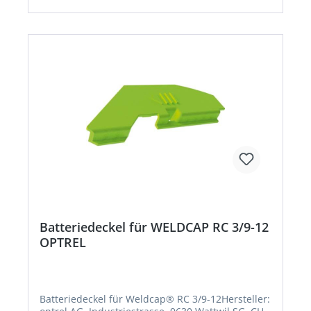
0,07 ms bei 55° C Schaltzeit von Dunkel nach
Hell: 0,05–1 s Abmessungen Blendschutzkassette:
90 x 110 x 7 mm Betriebstemperatur: -10 °C bis
+70 °C Lagertemperatur: -20 °C bis +70 °C
Klassifizierung nach EN 379: Optische Klasse 1,
Streulicht 1, Homogenität 1,
Blickwinkelabhängigkeit 2Hersteller: optrel AG,
Industriestrasse, 9630 Wattwil SG, CH,
+41719874200, order@optrel.com
Batteriedeckel für WELDCAP RC 3/9-12
OPTREL
Batteriedeckel für Weldcap® RC 3/9-12Hersteller: