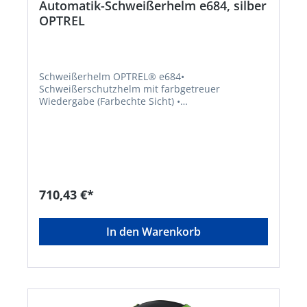
Automatik-Schweißerhelm e684, silber
OPTREL
Schweißerhelm OPTREL® e684•
Schweißerschutzhelm mit farbgetreuer
Wiedergabe (Farbechte Sicht) •
Blendschutzkassette automatisch abdunkelnd,
Schutzstufe (Shade Level SL) •
Empfindlichkeitseinstellung mit Drehknopf neu
mit Super High Sensivity • Schleifmodus ein- und
ausschalten durch Drücken des Grind-Knopfes •
Delay-Öffnungszeitregler im Inneren der
Blendschutzkassette durch Drehknopf • Delay
710,43 €*
einstellbar von 0,1 bis 2,0 s mit zusätzlichem
Fading Effekt für den Augenschutz bei
nachglühenden Gegenständen • Drei Sensoren
In den Warenkorb
über den Augen, variabler Ansprechwinkel mit
verschiebaren Sensorschieber •
Lichtdurchlässigkeit • Ultraviolett-/infrarot-
Schutz: maximal im ganzen Schutzstufenbereich
• Alle elektrischen Schweißverfahren – nicht
geeignet für Gas- und Laserschweißen