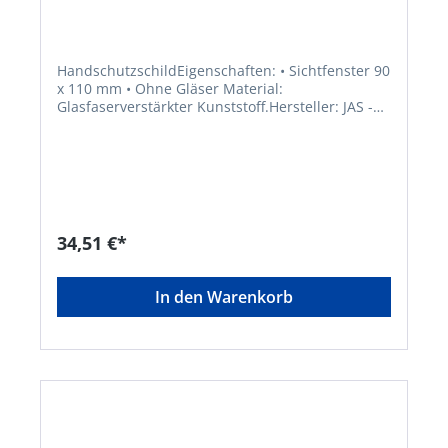
HandschutzschildEigenschaften: • Sichtfenster 90
x 110 mm • Ohne Gläser Material:
Glasfaserverstärkter Kunststoff.Hersteller: JAS -
Jan Segenwitz GmbH, Walter-Bothe-Str. 16, 68169
Mannheim, DE, +496217188050, mailbox@jas-
welding.com
34,51 €*
In den Warenkorb