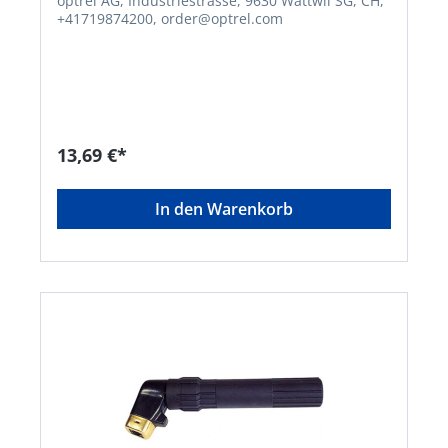
optrel AG, Industriestrasse, 9630 Wattwil SG, CH,
+41719874200, order@optrel.com
13,69 €*
In den Warenkorb