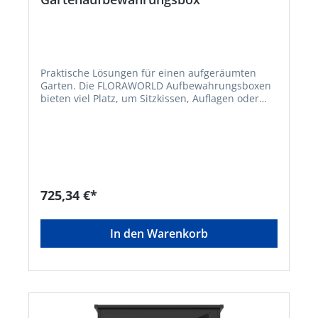
Praktische Lösungen für einen aufgeräumten
Garten. Die FLORAWORLD Aufbewahrungsboxen
bieten viel Platz, um Sitzkissen, Auflagen oder
Gartengeräte trocken und aufgeräumt zu
verstauen. Beide Modelle sind aus stabilem
Stahlblech gefertigt und abschließbar. 2
Gasdruckfedern unterstützen das Öffnen des
Deckels und halten diesen in der geöffneten
Position. Somit sind immer beide Hände frei zum
Arbeiten. • Zum Verstauen und trockenen Lagern
725,34 €*
von Auflagen, Gartenwerkzeug usw. • Aus
stabilem Stahlblech, verzinkt und lackiert •
Deckel hält von selbst in der geöffneten Position
In den Warenkorb
durch 2 Druckfedern • Abschließbar, inklusive
Schlüssel • Farbe: anthrazit