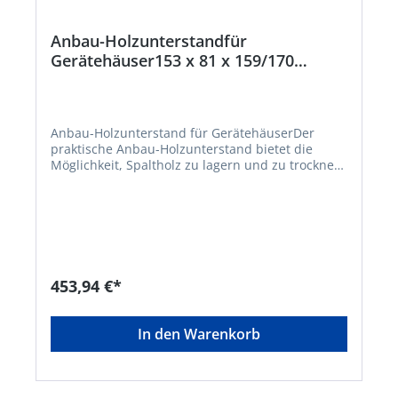
Anbau-Holzunterstandfür
Gerätehäuser153 x 81 x 159/170
cmBeschaffungsartikel
Anbau-Holzunterstand für GerätehäuserDer
praktische Anbau-Holzunterstand bietet die
Möglichkeit, Spaltholz zu lagern und zu trocknen.
Beide Varianten haben einen stabilen, verzinkten
Bodenrahmen und profilierte Seitenwände. Sie
können an den FLORAWORLD Gerätehäusern mit
Satteldach (Art.-Nr. 012579, 012581, 012867) und
mit Pultdach (Art.-Nr. 012583 , 012585, 012599,
012882 und 012884) montiert werden. • Stabiler
und praktischer Holzunterstand zum Lagern und
453,94 €*
Trocknen von Spaltholz • Passend zu den
Gerätehäusern 012579, 012581, 012867, 012585,
012583 sowie 012599 • Aus stabilem Stahlblech,
In den Warenkorb
verzinkt und lackiert • Schrägdach mit
Wasserablauf • Farbe anthrazitHersteller: Elmar
Jung Product Solutions GmbH & Co. KG, Am
Blücherflöz 1, 66538 Neunkirchen, DE,