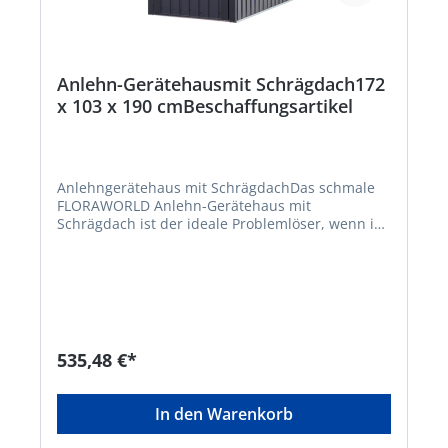
Anlehn-Gerätehausmit Schrägdach172
x 103 x 190 cmBeschaffungsartikel
Anlehngerätehaus mit SchrägdachDas schmale
FLORAWORLD Anlehn-Gerätehaus mit
Schrägdach ist der ideale Problemlöser, wenn im
eigenen Garten oder auf der Terrasse wenig Platz
zur Verfügung steht. Das platzsparende
Gerätehaus besteht aus einem verzinkten
Bodenrahmen und profilierten Stahlblech-
Seitenwänden. Im Giebel der Vorder- und
Rückseite befindet sich ein Belüftungsgitter. Die
Flügeltür ist sowohl mit einem Kunststoff-Griff
535,48 €*
wie auch einem Tür-Riegel ausgestattet und lässt
sich bei Bedarf abschließen (ein Vorhängeschloss
ist im Lieferumfang nicht enthalten). Als
In den Warenkorb
optionales Zubehör kann ein passendes
Fundamentprofil nachgerüstet werden. Dieses