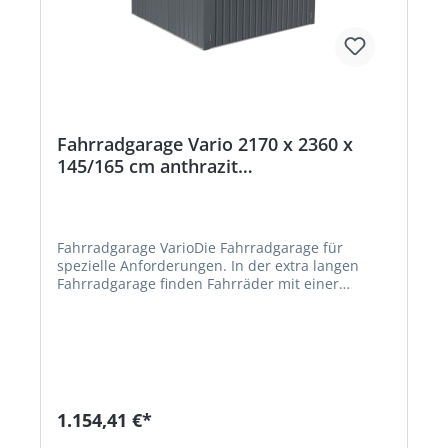
Fahrradgarage Vario 2170 x 2360 x
145/165 cm anthrazit
Beschaffungsartikel
Fahrradgarage VarioDie Fahrradgarage für
spezielle Anforderungen. In der extra langen
Fahrradgarage finden Fahrräder mit einer
Gesamtlänge von bis zu 215 cm Platz. Darüber
hinaus sind die 3 Führungsschienen in ihrer
Breite variabel, so dass Räder mit einer
Reifenbreite von bis zu 11 cm bequem geparkt
werden können. Die im Lieferumfang
inbegriffenen Haltebügel sichern die Räder vor
Zurückrollen ab. Die großen abschließbaren
1.154,41 €*
Doppel-Flügeltüren ermöglichen ein bequemes
Be- und Entladen. Die seitlichen Belüftungsgitter