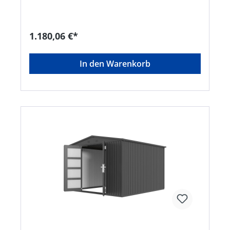
gewährleistet. Die Flügeltür hat eine Breite von
86 cm und eine Höhe von 173 cm und ist mit
einem Aluminiumtürgriff ausgestattet sowie
abschließbar. Die Schließanlage ist mit einer
1.180,06 €*
Mehrfachverriegelung ausgestattet und bietet
hierdurch optimalen Schutz. 4
Werkzeuggerätehaken sowie Geräteleisten sind
In den Warenkorb
im Lieferumfang enthalten und bieten somit
genügend Platz, um Gartenwerkzeuge sauber
und trocken zu lagern. Die maximale Schneelast
beträgt 150 kg/qm. Ein Boden ist im Lieferumfang
nicht enthalten. Farbe anthrazit. • Wandhöhe
(Rückseite) 180 cm • Materialstärke: Türstärke 0,6
mm, Dach- und Wandstärke 0,4 mm Stahl in
metallic grau, Rahmen aus verzinktem und
pulverbeschichtetem Stahl 1 mm • Wasserdichtes
Pultdach mit zwei seitlichen Belüftungsgittern. •
Glatte Tür mit niedrigem Einstieg, welche mit 2
Aluminiumstreifen je Flügel verziert ist •
Einzelflügeltür mit 4 Werkzeuggerätehaken: H x
B: 173 x 86 cm, mit hochwertigem Edelstahl-
Schließfach und 5 Schlüsseln, hohe Stabilität
durch Gaszylinder • Dach mit 4 Aluminium-Ecken
• Regenrinne sowie 2 Wasserauslässen •
Bodenbefestigungsmaterial für eine bessere