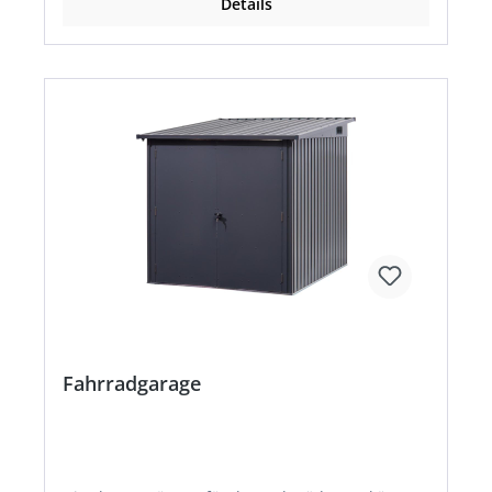
Details
und praktischen Carport-Design ist ein
Wasserablaufsystem mit Regenrinne und
Ablaufstutzen (ø 38 mm) integriert. Das Material
zur Bodenbefestigung ist im Lieferumfang
inklusive. Die hochwertigen Aluminium-
Standfüße haben ein Maß von 10 x 4 cm. •
Flachdach mit UV-beständigen Kunststoff-
Doppelstegplatten • 6 Pfosten inklusive
Regenrinne und Wasserablaufstutzen • Material:
Alurahmen, pulverbeschichtet •
Durchfahrtsbreite: 270 cm • Farbe: anthrazit
Fahrradgarage