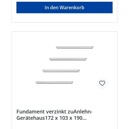
sorgen für eine gute Luftzirkulation und
In den Warenkorb
Regenwasser wird über das Wasserablauf-
System abgeleitet. • Für bis zu 3 Fahrräder •
Variable Schienenbreite • Farbe:
anthrazitHersteller: Elmar Jung Product Solutions
GmbH & Co. KG, Am Blücherflöz 1, 66538
Neunkirchen, DE, +4968219142700, info@ej-
product-solutions.deHinweis: Lieferung direkt
vom Hersteller. Kein Lagerartikel. Abweichende
Lieferzeit! Lieferung frachtfrei. Artikel ist von der
Rücknahme ausgeschlossen!
Fundament verzinkt zuAnlehn-
Gerätehaus172 x 103 x 190
cmBeschaffungsartikel