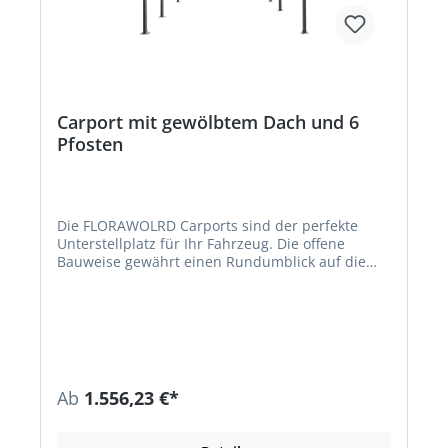
solutions.deHinweis: Lieferung direkt vom
Hersteller. Kein Lagerartikel. Abweichende
Lieferzeit! Lieferung frachtfrei. Artikel ist von der
Rücknahme ausgeschlossen!
Carport mit gewölbtem Dach und 6
Pfosten
Die FLORAWOLRD Carports sind der perfekte
Unterstellplatz für Ihr Fahrzeug. Die offene
Bauweise gewährt einen Rundumblick auf die
Umgebung und ermöglicht so ein sicheres Ein-
und Ausfahren. Beide Carports haben eine
komfortable Einfahrtsbreite von 270 cm. Die
schlagfesten Doppelsteg-Platten aus Kunststoff
und der stabile Aluminium-Rahmen mit 6
Standfüßen garantieren eine sehr hohe
Stabilität. Um die Haltbarkeit zu erhöhen und
Ab
1.556,23 €*
somit eine lange Lebensdauer zu gewährleisten,
sind die grauen Doppelsteg-Platten zusätzlich
mit einer Schutzfolie versehen. In dem modernen