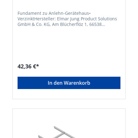
Fundament zu Anlehn-Gerätehaus•
VerzinktHersteller: Elmar Jung Product Solutions
GmbH & Co. KG, Am Blücherflöz 1, 66538
Neunkirchen, DE, +4968219142700, info@ej-
product-solutions.de
42,36 €*
In den Warenkorb