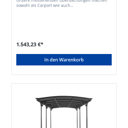
Unsere freistehenden Überdachungen machen
sowohl als Carport wie auch
Terrassenüberdachung eine gute Figur. Schützen
Sie Ihr Fahrzeug vor Regen, Schnee und Hagel
oder nutzen Sie es als praktischen Unterstand
auf Ihrer Terrasse. Das geneigte Flachdach mit
Regenrinne und Wasserablaufstutzen (ø 32 mm)
garantiert einen hervorragenden Wasserablauf.
Die stabile Konstruktion besteht aus einem
1.543,23 €*
pulverbeschichteten Aluminium-Rahmen, 4
Standfüße sowie schlagfesten Doppelsteg-
Platten. Das Bodenbefestigungsmaterial ist im
In den Warenkorb
Lieferumfang inbegriffen. Um eine längere
Lebensdauer der grauen Doppelsteg-Platten zu
garantieren sind diese einseitig mit einer UV-
Schutz-Folie beschichtet. • 2in1 Carport und
Terrassenüberdachung • Dach: Polycarbonat •
UV-Schutz-Folie • Dacheindeckung:
Doppelstegplatten • Flachdach mit Neigung • 4
Pfosten inklusive Befestigungsmaterial und
Regenrinnensystem • Material: Alurahmen,
pulverbeschichtet • Farbe: anthrazitHersteller:
Elmar Jung Product Solutions GmbH & Co. KG, Am
Blücherflöz 1, 66538 Neunkirchen, DE,
+4968219142700, info@ej-product-